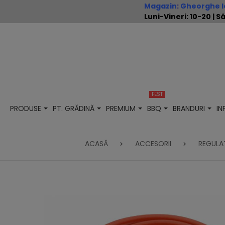
Magazin
:
Gheorghe Io
Luni-Vineri: 10-20 |
FEST
PRODUSE
PT. GRĂDINĂ
PREMIUM
BBQ
BRANDURI
I
ACASĂ
ACCESORII
REGULA