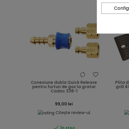
Confi
heart
Conexiune dubla Quick Release
Plita 
pentru furtun de gaz la gratar
grill 
Cadac 338-1
99,00 lei
Citește review-ul

În stoc