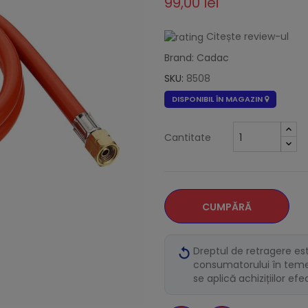
99,00 lei
Citește review-ul
Brand: Cadac
SKU:
8508
DISPONIBIL ÎN MAGAZIN
Cantitate
CUMPĂRĂ
Dreptul de retragere es
consumatorului în temei
se aplică achizițiilor ef