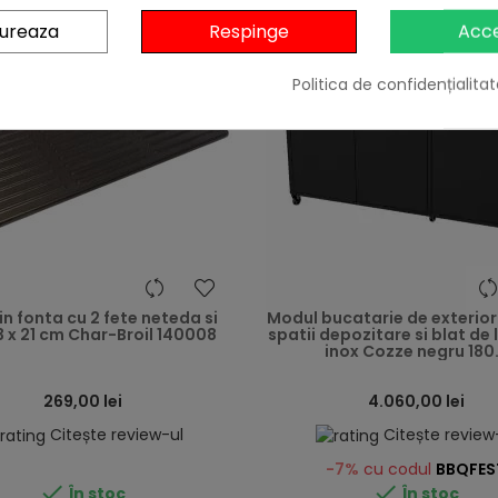
gureaza
Respinge
Acc
Livrare gratis
Politica de confidențialitat
heart
din fonta cu 2 fete neteda si
Modul bucatarie de exterior 
43 x 21 cm Char-Broil 140008
spatii depozitare si blat de 
inox Cozze negru 180.
269,00 lei
4.060,00 lei
Citește review-ul
Citește review
-7%
cu codul
BBQFES


În stoc
În stoc