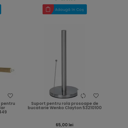
Adaugă în Coș
heart
heart
 pentru
Suport pentru rola prosoape de
lar
bucatarie Wenko Clayton 53210100
449
65,00 lei