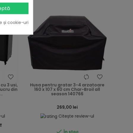
eptă
e și cookie-uri
heart
heart
cu 3 usi,
Husa pentru gratar 3-4 arzatoare
lucru din
160 x 107 x 60 cm Char-Broil all
..
season 140766
269,00 lei
-ul
Citește review-ul
T

În stoc