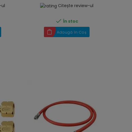
-ul
Citește review-ul

În stoc
Adaugă în Coș