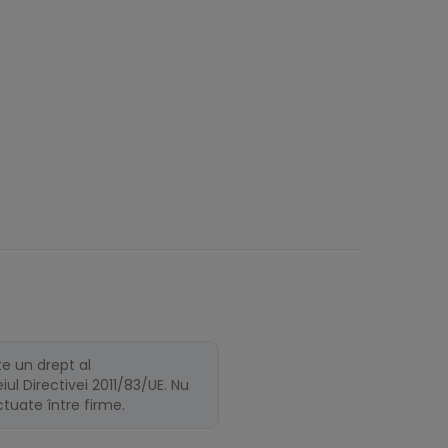
te un drept al
ul Directivei 2011/83/UE. Nu
ectuate între firme.