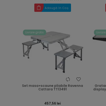
Adaugă în Coș
Livrare gratis
Livrare
heart
Set masa+scaune pliabile Ravenna
Gratar
Cattara TT13491
display
457,56 lei