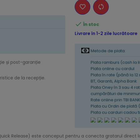

În stoc
Livrare în 1-2 zile lucrătoare
Metode de plata:
ție și post-garanție
Plata ramburs (cash la l
Plata online cu cardul
Plata în rate (pănă la 12
istice de la recepție.
BT, Garanti, Alpha Bank
Plata Oney în 3 sau 4 rat
cumpărături de minimum
Rate online prin TBI BAN
Plata cu Ordin de plată 
Plata cu carduri cadou 
Quick Release) este conceput pentru a conecta gratarul direct l