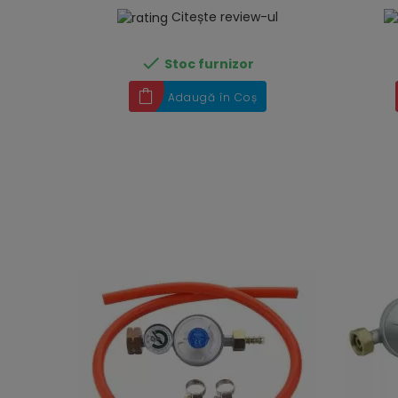
Citește review-ul

Stoc furnizor
Adaugă în Coș