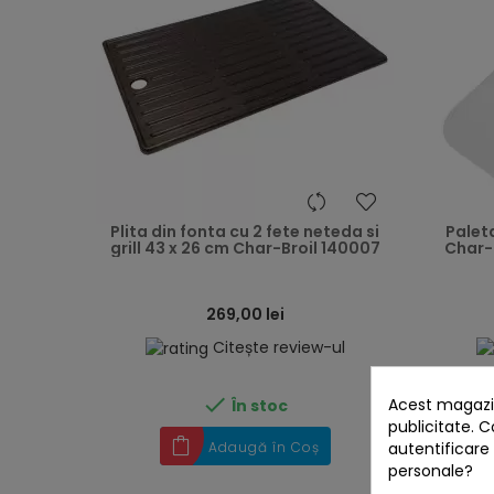
heart
Plita din fonta cu 2 fete neteda si
Paleta
grill 43 x 26 cm Char-Broil 140007
Char-
269,00 lei
Citește review-ul
-

Acest magazin
În stoc
publicitate. C
autentificare
Adaugă în Coș
personale?