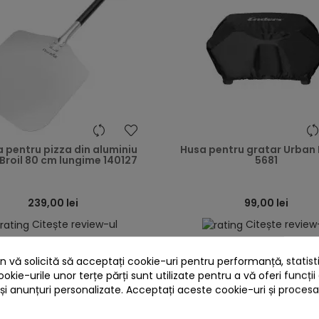
heart
 pentru pizza din aluminiu
Husa pentru gratar Urban
Broil 80 cm lungime 140127
5681
239,00 lei
99,00 lei
Citește review-ul
Citește review
25%
cu codul
BBQFEST


 vă solicită să acceptați cookie-uri pentru performanță, statistic
În stoc
În stoc
ookie-urile unor terțe părți sunt utilizate pentru a vă oferi funcții
 și anunțuri personalizate. Acceptați aceste cookie-uri și proces
Adaugă în Coș
Adaugă în Coș