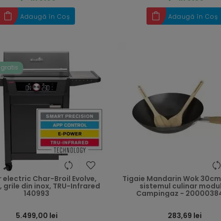
Adaugă în Coș
Adaugă în Coș
 gratis
heart
 electric Char-Broil Evolve,
Tigaie Mandarin Wok 30cm
, grile din inox, TRU-Infrared
sistemul culinar modu
140993
Campingaz - 2000038
5.499,00 lei
283,69 lei