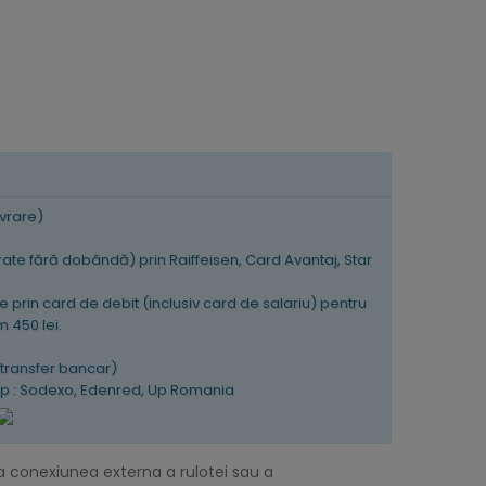
ivrare)
 rate fără dobândă) prin Raiffeisen, Card Avantaj, Star
e prin card de debit (inclusiv card de salariu) pentru
 450 lei.
K
(transfer bancar)
tip : Sodexo, Edenred, Up Romania
a conexiunea externa a rulotei sau a