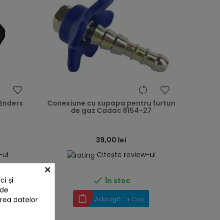
heart
heart
 Enders
Conexiune cu supapa pentru furtun
de gaz Cadac 8154-27
39,00 lei
-ul
Citește review-ul
×

i și
În stoc
 de
area datelor
Adaugă în Coș