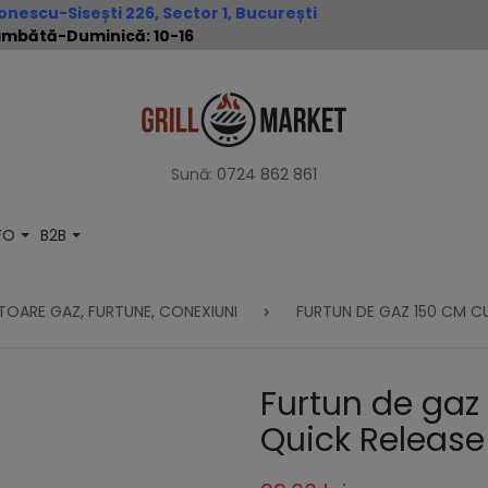
nescu-Sisești 226, Sector 1, București
 Sâmbătă-Duminică: 10-16
Sună:
0724 862 861
NFO
B2B
TOARE GAZ, FURTUNE, CONEXIUNI
FURTUN DE GAZ 150 CM C
Furtun de gaz
Quick Releas