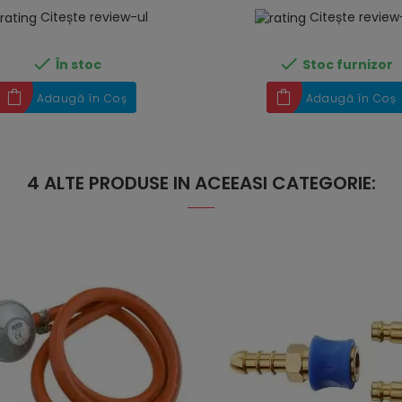
Citește review-ul
Citește review


În stoc
Stoc furnizor
Adaugă în Coș
Adaugă în Coș
4 ALTE PRODUSE IN ACEEASI CATEGORIE: