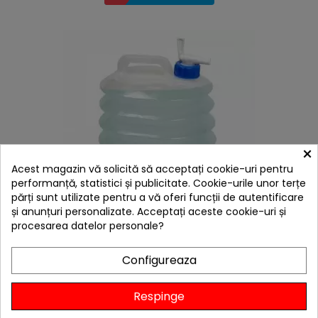
×
Acest magazin vă solicită să acceptați cookie-uri pentru
performanță, statistici și publicitate. Cookie-urile unor terțe
părți sunt utilizate pentru a vă oferi funcții de autentificare
hea
și anunțuri personalizate. Acceptați aceste cookie-uri și
procesarea datelor personale?
Bidon pliabil cu robinet pentru camping 7.5l
Coghlans - C9737
137,27 lei
Configureaza
Niciun review
Respinge

Stoc furnizor