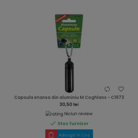
hea
Capsula etansa din aluminiu M Coghlans - C1973
30,50 lei
Niciun review

Stoc furnizor
Adaugă în Coș