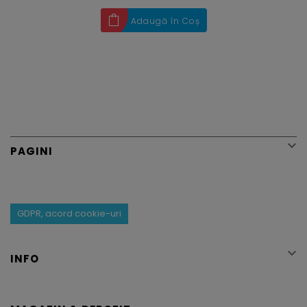
Adaugă în Coș

PAGINI
GDPR, acord cookie-uri

INFO