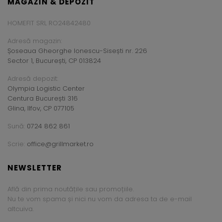
MAGAZIN & DEPOZIT
HOMEFIT SRL RO24842480
Adresă magazin:
Șoseaua Gheorghe Ionescu-Sisești nr. 226
Sector 1, București, CP 013824
Adresă depozit:
Olympia Logistic Center
Centura București 316
Glina, Ilfov, CP 077105
Sună:
0724 862 861
Scrie:
office@grillmarket.ro
NEWSLETTER
Află din prima noutățile sau promoțiile.
Nu te vom spama și nici nu vom da adresa ta de e-mail
altcuiva.