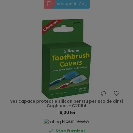
Adaugă în Coș
hea
Set capace protectie silicon pentru periuta de dinti
Coghlans - C2094
18,30 lei
Niciun review

Stoc furnizor