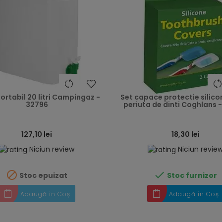
heart
ortabil 20 litri Campingaz -
Set capace protectie silico
32796
periuta de dinti Coghlans 
127,10 lei
18,30 lei
Niciun review
Niciun revie


Stoc epuizat
Stoc furnizor
Adaugă în Coș
Adaugă în Coș