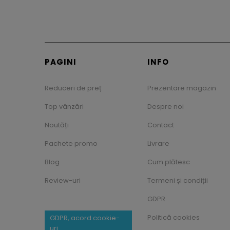
PAGINI
INFO
Reduceri de preț
Prezentare magazin
Top vânzări
Despre noi
Noutăți
Contact
Pachete promo
Livrare
Blog
Cum plătesc
Review-uri
Termeni și condiții
GDPR
Politică cookies
GDPR, acord cookie-
uri