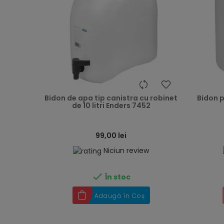
heart
Bidon de apa tip canistra cu robinet
Bidon p
de 10 litri Enders 7452
99,00 lei
Niciun review

În stoc
Adaugă în Coș