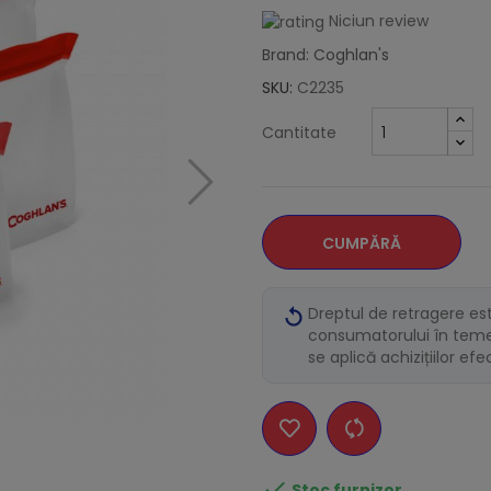
Niciun review
Brand: Coghlan's
SKU:
C2235
Cantitate
CUMPĂRĂ
Dreptul de retragere es
consumatorului în temei
se aplică achizițiilor ef

Stoc furnizor