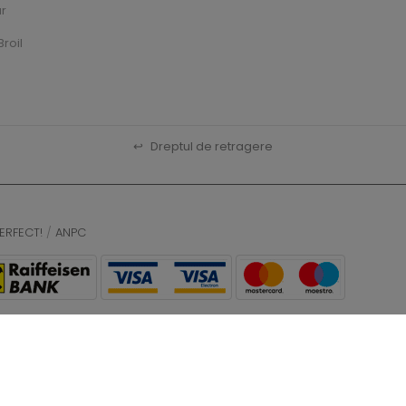
ar
roil
↩
Dreptul de retragere
ERFECT!
/
ANPC