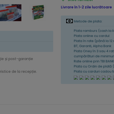
Livrare în 1-2 zile lucrătoare
Metode de plata:
Plata ramburs (cash la l
Plata online cu cardul
Plata în rate (pănă la 12
BT, Garanti, Alpha Bank
Plata Oney în 3 sau 4 rat
cumpărături de minimum
ție și post-garanție
Rate online prin TBI BAN
Plata cu Ordin de plată 
Plata cu carduri cadou 
istice de la recepție.