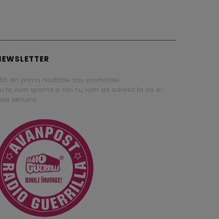
NEWSLETTER
flă din prima noutățile sau promoțiile.
u te vom spama și nici nu vom da adresa ta de e-
ail altcuiva.