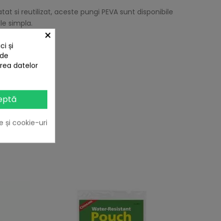
at si reutilizat, aceste pungi PEVA sunt disponibile
le simpla.
×
i și
 de
area datelor
eptă
e și cookie-uri