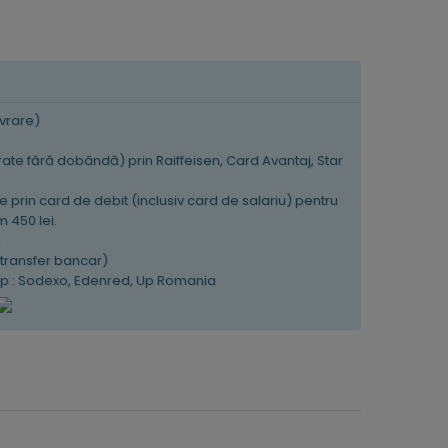
ivrare)
 rate fără dobândă) prin Raiffeisen, Card Avantaj, Star
e prin card de debit (inclusiv card de salariu) pentru
 450 lei.
K
(transfer bancar)
tip : Sodexo, Edenred, Up Romania