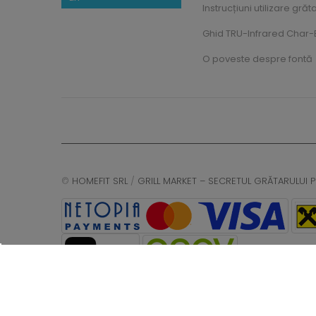
Instrucțiuni utilizare grăt
Ghid TRU-Infrared Char-B
O poveste despre fontă
©
HOMEFIT SRL
/
GRILL MARKET – SECRETUL GRĂTARULUI P