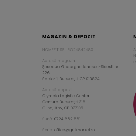
MAGAZIN & DEPOZIT
HOMEFIT SRL RO24842480
A
N
Adresă magazin:
m
Șoseaua Gheorghe Ionescu-Sisești nr.
226
Sector 1, București, CP 013824
Adresă depozit:
Olympia Logistic Center
Centura București 316
Glina, Ilfov, CP 077105
Sună:
0724 862 861
Scrie:
office@grillmarket.ro