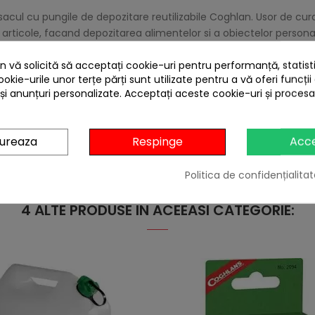
acul cu pungile de depozitare reutilizabile Coghlan. Usor de curat
e articole, facand depozitarea alimentelor si a obiectelor persona
 vă solicită să acceptați cookie-uri pentru performanță, statistic
ookie-urile unor terțe părți sunt utilizate pentru a vă oferi funcții
 și anunțuri personalizate. Acceptați aceste cookie-uri și proces
gureaza
Respinge
Acc
Politica de confidențialitat
4 ALTE PRODUSE IN ACEEASI CATEGORIE: