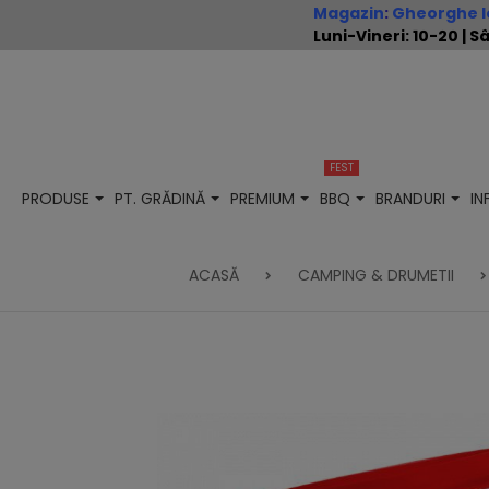
Magazin
:
Gheorghe Io
Luni-Vineri: 10-20 |
FEST
PRODUSE
PT. GRĂDINĂ
PREMIUM
BBQ
BRANDURI
I
ACASĂ
CAMPING & DRUMETII