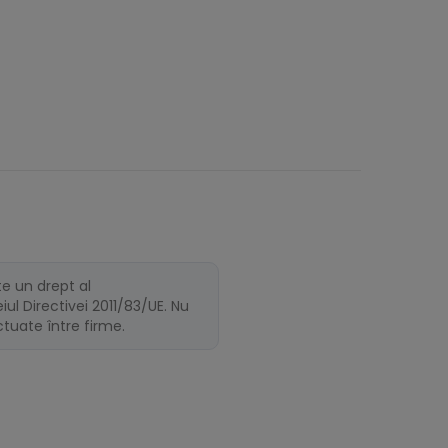
te un drept al
ul Directivei 2011/83/UE. Nu
ectuate între firme.