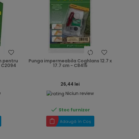
heart
heart
n pentru
Punga impermeabila Coghlans 12.7 x
- C2094
17.7 cm - C8415
26,44 lei
w
Niciun review

Stoc furnizor
Adaugă în Coș