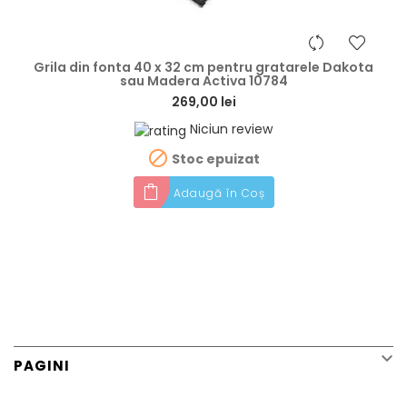
hea
Grila din fonta 40 x 32 cm pentru gratarele Dakota
sau Madera Activa 10784
269,00 lei
Niciun review

Stoc epuizat
Adaugă în Coș

PAGINI