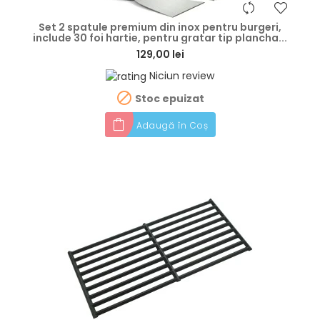
hea
Set 2 spatule premium din inox pentru burgeri,
include 30 foi hartie, pentru gratar tip plancha...
129,00 lei
Niciun review

Stoc epuizat
Adaugă în Coș