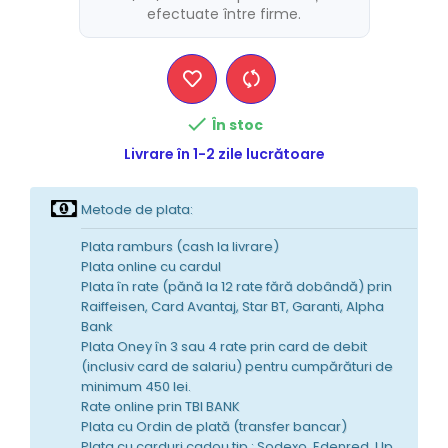
efectuate între firme.

În stoc
Livrare în 1-2 zile lucrătoare
Metode de plata:
Plata ramburs (cash la livrare)
Plata online cu cardul
Plata în rate (pănă la 12 rate fără dobândă) prin
Raiffeisen, Card Avantaj, Star BT, Garanti, Alpha
Bank
Plata Oney în 3 sau 4 rate prin card de debit
(inclusiv card de salariu) pentru cumpărături de
minimum 450 lei.
Rate online prin TBI BANK
Plata cu Ordin de plată (transfer bancar)
Plata cu carduri cadou tip : Sodexo, Edenred, Up