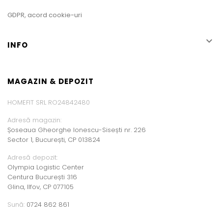
GDPR, acord cookie-uri

INFO
MAGAZIN & DEPOZIT
HOMEFIT SRL RO24842480
Adresă magazin:
Șoseaua Gheorghe Ionescu-Sisești nr. 226
Sector 1, București, CP 013824
Adresă depozit:
Olympia Logistic Center
Centura București 316
Glina, Ilfov, CP 077105
Sună:
0724 862 861