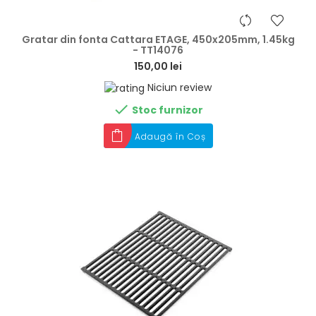
hea
Gratar din fonta Cattara ETAGE, 450x205mm, 1.45kg
- TT14076
150,00 lei
Niciun review

Stoc furnizor
Adaugă în Coș