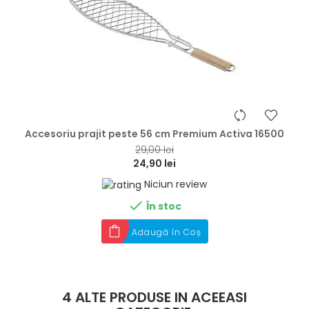
hea
Accesoriu prajit peste 56 cm Premium Activa 16500
29,00 lei
24,90 lei
Niciun review

În stoc
Adaugă în Coș
4 ALTE PRODUSE IN ACEEASI