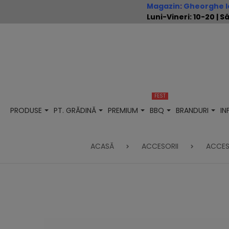
Magazin
:
Gheorghe Io
Luni-Vineri: 10-20 |
FEST
PRODUSE
PT. GRĂDINĂ
PREMIUM
BBQ
BRANDURI
I
ACASĂ
ACCESORII
ACCESO