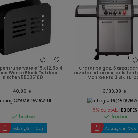
heart
pentru servetele 15 x 12,5 x 4
Gratar pe gaz, 3 arzatoar
aco Wenko Black Outdoor
arzator infrarosu, grile font
Kitchen 55025100
Monroe Pro 3 SIK Turbo
40,00 lei
3.199,00 lei
Citește review-ul
Citește review
-5%
cu codul
BBQFES


În stoc
În stoc
Adaugă în Coș
Adaugă în Coș