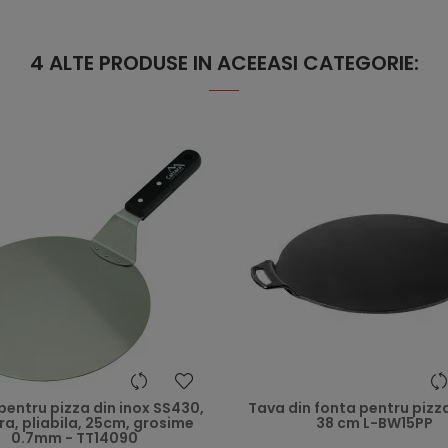
4 ALTE PRODUSE IN ACEEASI CATEGORIE:
heart
pentru pizza din inox SS430,
Tava din fonta pentru pizz
a, pliabila, 25cm, grosime
38 cm L-BW15PP
0.7mm - TT14090