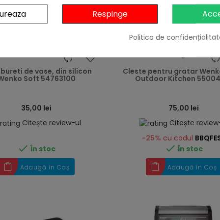
gureaza
Respinge
Acc
Politica de confidențialitat
heart
 bureti de vase, din silicon
Cleste pentru gratar Wenk
Wenko Soft 54763100
Outdoor Kitchen 5500
35,00 lei
75,00 lei
Citește review-ul
Citește review
-25%
cu codul
BBQFE


În stoc
În stoc
Adaugă în Coș
Adaugă în Coș