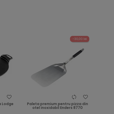
-30,00 lei
heart
heart
a Lodge
Paleta premium pentru pizza din
otel inoxidabil Enders 8770