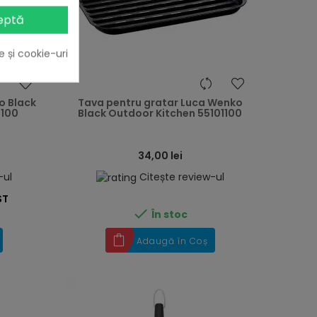
eptă
e și cookie-uri
heart
heart
o Black
Tava pentru gratar Luca Wenko
4100
Black Outdoor Kitchen 55101100
34,00 lei
-ul
Citește review-ul
ST

În stoc
Adaugă în Coș