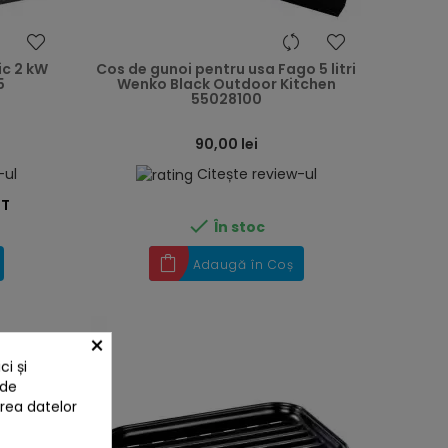
heart
heart
ic 2 kW
Cos de gunoi pentru usa Fago 5 litri
5
Wenko Black Outdoor Kitchen
55028100
90,00 lei
-ul
Citește review-ul
ST

În stoc
Adaugă în Coș
×
i și
 de
area datelor