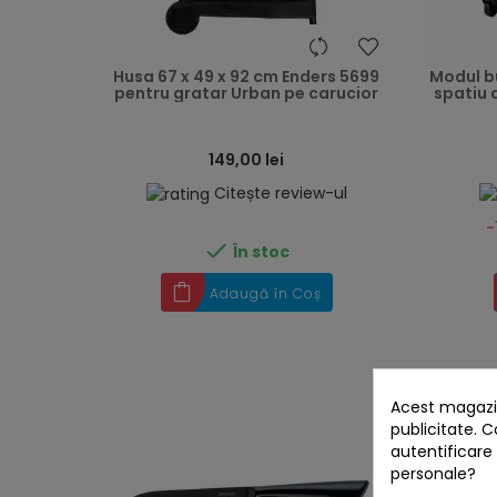
heart
Husa 67 x 49 x 92 cm Enders 5699
Modul bu
pentru gratar Urban pe carucior
spatiu 
149,00 lei
Citește review-ul
-

În stoc
Adaugă în Coș
Acest magazin
publicitate. C
autentificare
personale?