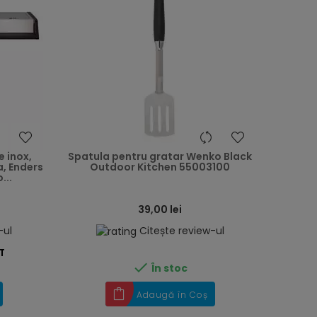
heart
heart
e inox,
Spatula pentru gratar Wenko Black
a, Enders
Outdoor Kitchen 55003100
...
39,00 lei
-ul
Citește review-ul
T

În stoc
Adaugă în Coș