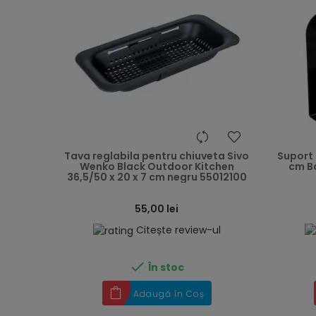
heart
Tava reglabila pentru chiuveta Sivo
Suport 
Wenko Black Outdoor Kitchen
cm B
36,5/50 x 20 x 7 cm negru 55012100
55,00 lei
Citește review-ul

În stoc
Adaugă în Coș