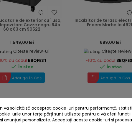
heart
catarie de exterior cu 1 usa,
Incalzitor de terasa electr
depozitare Cozze negru 64 x
Enders Marbella 492
60 x 83 cm 90522
1.549,00 lei
699,00 lei
Citește review-ul
Citește review
10%
cu codul
BBQFEST
-10%
cu codul
BBQFE


În stoc
În stoc
Adaugă în Coș
Adaugă în Coș
 vă solicită să acceptați cookie-uri pentru performanță, statistic
ookie-urile unor terțe părți sunt utilizate pentru a vă oferi funcții
 și anunțuri personalizate. Acceptați aceste cookie-uri și proces