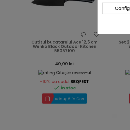
Confi
heart
Cutitul bucatarului Ace 12,5 cm
Set 2
Wenko Black Outdoor Kitchen
55057100
40,00 lei
Citește review-ul
-10%
cu codul
BBQFEST

În stoc
Adaugă în Coș