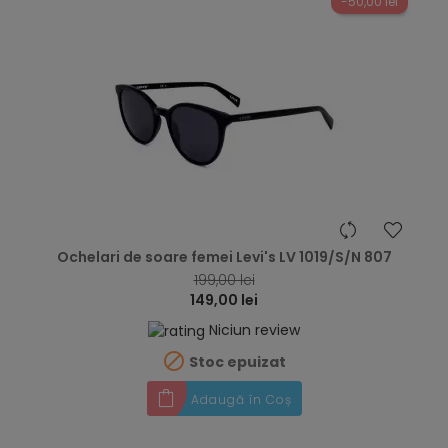
-50,00 lei
hea
Ochelari de soare femei Levi's LV 1019/S/N 807
199,00 lei
149,00 lei
Niciun review

Stoc epuizat
Adaugă în Coș