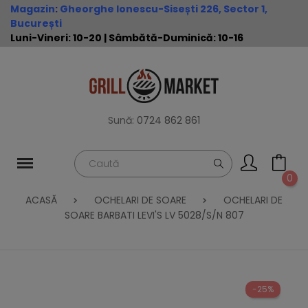
Magazin
:
Gheorghe Ionescu-Sisești 226, Sector 1,
București
Luni-Vineri: 10-20 | Sâmbătă-Duminică: 10-16
Sună:
0724 862 861
0
ACASĂ
OCHELARI DE SOARE
OCHELARI DE
SOARE BARBATI LEVI'S LV 5028/S/N 807
-25%