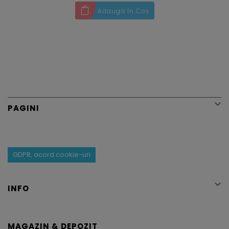
Adaugă în Coș

PAGINI
GDPR, acord cookie-uri

INFO
MAGAZIN & DEPOZIT