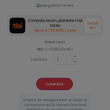
Niciun review
Cumpara acum, plateste mai
Detalii
tarziu
aici
de la
47.25 RON
/ Luna
Brand: Levi's
SKU:
LV 5028/S/N 807
Cantitate
CUMPĂRĂ
Dreptul de retragere este un drept al
consumatorului în temeiul Directivei
2011/83/UE. Nu se aplică achizițiilor