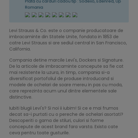
Plata cu carduri cadou tip : Sodexo, Edenred, Up
Romania
Levi Strauss & Co. este o companie producatoare de
imbracaminte din Statele Unite, fondata in 1853 de
catre Levi Strauss si are sediul central in San Francisco,
California.
Compania detine marcile Levi's, Dockers si Signature.
De la articole de imbracaminte concepute sa fie cat
mai rezistente la uzura, in timp, compania si-a
diversificat portofoliul de produse introducand si
modele de ochelari de soare mereu in pas cu moda,
care reprezinta acum unul dintre elementele sale
distinctive.
Iubiti blugii Levi's? Si noi ii iubim! Si ce e mai frumos
decat sa-i purtati cu o pereche de ochelari asortati?
Descoperiti o gama de stiluri, culori si forme
concepute de acest brand fara varsta. Exista cate
ceva pentru toate gusturile.