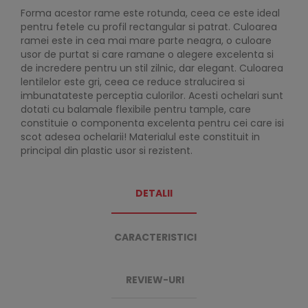
Forma acestor rame este rotunda, ceea ce este ideal
pentru fetele cu profil rectangular si patrat. Culoarea
ramei este in cea mai mare parte neagra, o culoare
usor de purtat si care ramane o alegere excelenta si
de incredere pentru un stil zilnic, dar elegant. Culoarea
lentilelor este gri, ceea ce reduce stralucirea si
imbunatateste perceptia culorilor. Acesti ochelari sunt
dotati cu balamale flexibile pentru tample, care
constituie o componenta excelenta pentru cei care isi
scot adesea ochelarii! Materialul este constituit in
principal din plastic usor si rezistent.
DETALII
CARACTERISTICI
REVIEW-URI