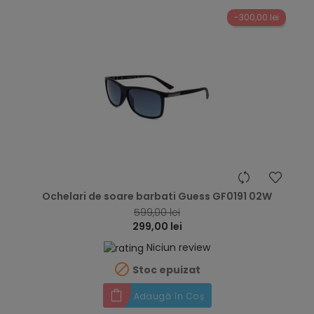
-300,00 lei
hea
Ochelari de soare barbati Guess GF0191 02W
599,00 lei
299,00 lei
Niciun review

Stoc epuizat
Adaugă în Coș