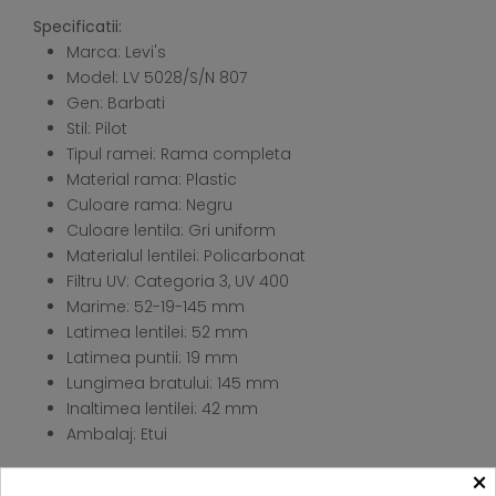
Specificatii:
Marca: Levi's
Model: LV 5028/S/N 807
Gen: Barbati
Stil: Pilot
Tipul ramei: Rama completa
Material rama: Plastic
Culoare rama: Negru
Culoare lentila: Gri uniform
Materialul lentilei: Policarbonat
Filtru UV: Categoria 3, UV 400
Marime: 52-19-145 mm
Latimea lentilei: 52 mm
Latimea puntii: 19 mm
Lungimea bratului: 145 mm
Inaltimea lentilei: 42 mm
Ambalaj: Etui
×
Curatarea ochelarilor este foarte simpla si se poate