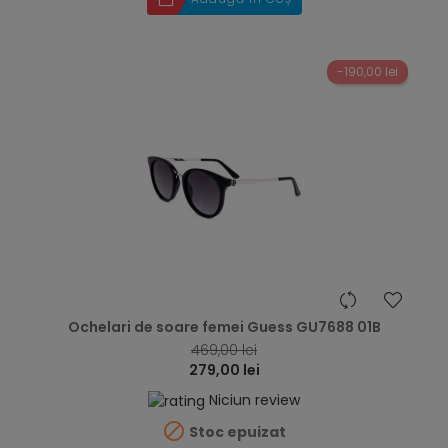
-190,00 lei
hea
Ochelari de soare femei Guess GU7688 01B
469,00 lei
279,00 lei
Niciun review

Stoc epuizat