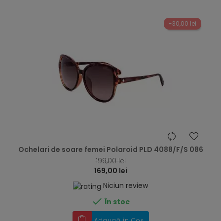
-30,00 lei
hea
Ochelari de soare femei Polaroid PLD 4088/F/S 086
199,00 lei
169,00 lei
Niciun review

În stoc
Adaugă în Coș