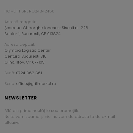
HOMEFIT SRL RO24842480
Adresă magazin:
Șoseaua Gheorghe Ionescu-Sisești nr. 226
Sector 1, București, CP 013824
Adresă depozit:
Olympia Logistic Center
Centura București 316
Glina, Ilfov, CP 077105
Sună:
0724 862 861
Scrie:
office@grillmarket.ro
NEWSLETTER
Află din prima noutățile sau promoțiile.
Nu te vom spama și nici nu vom da adresa ta de e-mail
altcuiva.