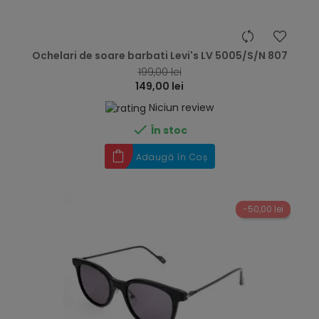
hea
Ochelari de soare barbati Levi's LV 5005/S/N 807
199,00 lei
149,00 lei
Niciun review

În stoc
Adaugă în Coș
-50,00 lei