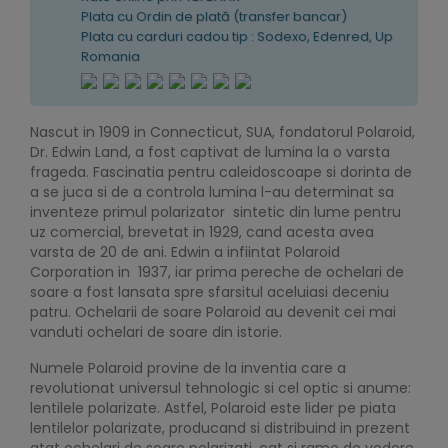
Plata cu Ordin de plată (transfer bancar)
Plata cu carduri cadou tip : Sodexo, Edenred, Up
Romania
Nascut in 1909 in Connecticut, SUA, fondatorul Polaroid,
Dr. Edwin Land, a fost captivat de lumina la o varsta
frageda. Fascinatia pentru caleidoscoape si dorinta de
a se juca si de a controla lumina l-au determinat sa
inventeze primul polarizator sintetic din lume pentru
uz comercial, brevetat in 1929, cand acesta avea
varsta de 20 de ani. Edwin a infiintat Polaroid
Corporation in 1937, iar prima pereche de ochelari de
soare a fost lansata spre sfarsitul aceluiasi deceniu
patru. Ochelarii de soare Polaroid au devenit cei mai
vanduti ochelari de soare din istorie.
Numele Polaroid provine de la inventia care a
revolutionat universul tehnologic si cel optic si anume:
lentilele polarizate. Astfel, Polaroid este lider pe piata
lentilelor polarizate, producand si distribuind in prezent