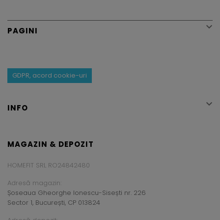

PAGINI
GDPR, acord cookie-uri

INFO
MAGAZIN & DEPOZIT
HOMEFIT SRL RO24842480
Adresă magazin:
Șoseaua Gheorghe Ionescu-Sisești nr. 226
Sector 1, București, CP 013824