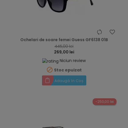
hea
Ochelari de soare femei Guess GF6138 01B
445,00 lei
269,00 lei
Niciun review

Stoc epuizat
Adaugă în Coș
-250,00 lei