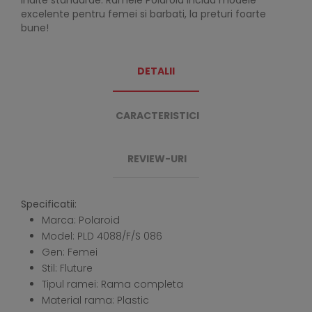
inalte standarde. Ramele Polaroid includ modele
excelente pentru femei si barbati, la preturi foarte
bune!
DETALII
CARACTERISTICI
REVIEW-URI
Specificatii:
Marca: Polaroid
Model: PLD 4088/F/S 086
Gen: Femei
Stil: Fluture
Tipul ramei: Rama completa
Material rama: Plastic