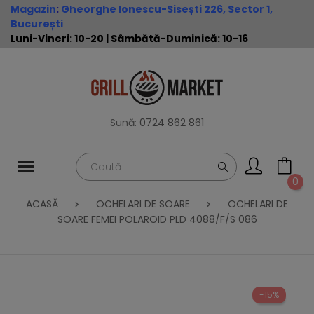
Magazin
:
Gheorghe Ionescu-Sisești 226, Sector 1,
București
Luni-Vineri: 10-20 | Sâmbătă-Duminică: 10-16
Sună:
0724 862 861
0
ACASĂ
OCHELARI DE SOARE
OCHELARI DE
SOARE FEMEI POLAROID PLD 4088/F/S 086
-15%