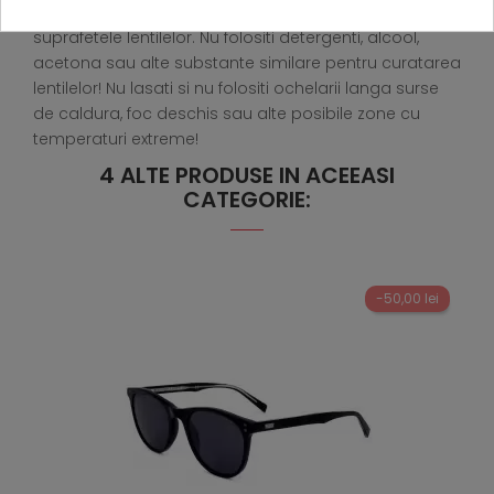
hartie contin fibre de celuloza si pot deteriora
suprafetele lentilelor. Nu folositi detergenti, alcool,
acetona sau alte substante similare pentru curatarea
lentilelor! Nu lasati si nu folositi ochelarii langa surse
de caldura, foc deschis sau alte posibile zone cu
temperaturi extreme!
4 ALTE PRODUSE IN ACEEASI
CATEGORIE:
-50,00 lei