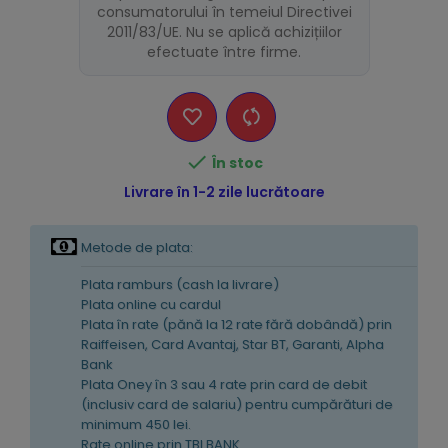
consumatorului în temeiul Directivei
2011/83/UE. Nu se aplică achizițiilor
efectuate între firme.

În stoc
Livrare în 1-2 zile lucrătoare
Metode de plata:
Plata ramburs (cash la livrare)
Plata online cu cardul
Plata în rate (pănă la 12 rate fără dobândă) prin
Raiffeisen, Card Avantaj, Star BT, Garanti, Alpha
Bank
Plata Oney în 3 sau 4 rate prin card de debit
(inclusiv card de salariu) pentru cumpărături de
minimum 450 lei.
Rate online prin TBI BANK