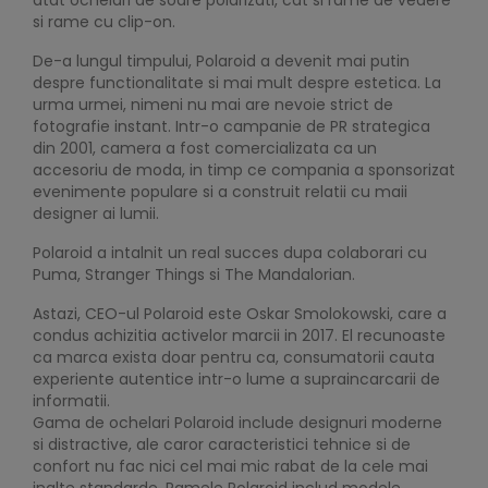
atat ochelari de soare polarizati, cat si rame de vedere
si rame cu clip-on.
De-a lungul timpului, Polaroid a devenit mai putin
despre functionalitate si mai mult despre estetica. La
urma urmei, nimeni nu mai are nevoie strict de
fotografie instant. Intr-o campanie de PR strategica
din 2001, camera a fost comercializata ca un
accesoriu de moda, in timp ce compania a sponsorizat
evenimente populare si a construit relatii cu maii
designer ai lumii.
Polaroid a intalnit un real succes dupa colaborari cu
Puma, Stranger Things si The Mandalorian.
Astazi, CEO-ul Polaroid este Oskar Smolokowski, care a
condus achizitia activelor marcii in 2017. El recunoaste
ca marca exista doar pentru ca, consumatorii cauta
experiente autentice intr-o lume a supraincarcarii de
informatii.
Gama de ochelari Polaroid include designuri moderne
si distractive, ale caror caracteristici tehnice si de
confort nu fac nici cel mai mic rabat de la cele mai