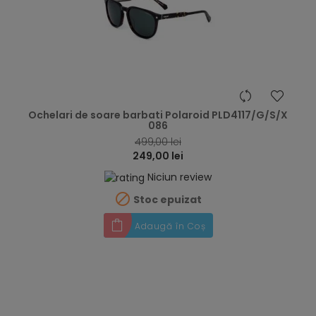
hea
Ochelari de soare barbati Polaroid PLD4117/G/S/X
086
499,00 lei
249,00 lei
Niciun review

Stoc epuizat
Adaugă în Coș