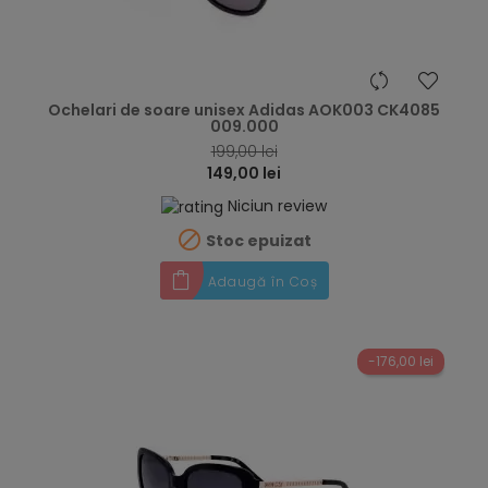
hea
Ochelari de soare unisex Adidas AOK003 CK4085
009.000
199,00 lei
149,00 lei
Niciun review

Stoc epuizat
Adaugă în Coș
-176,00 lei