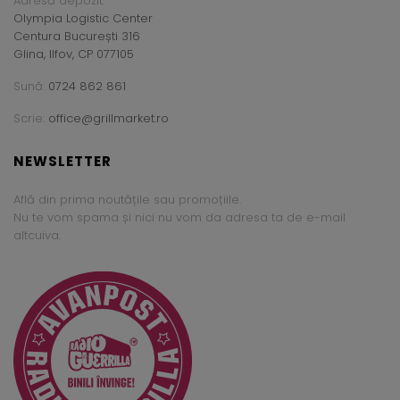
Adresă depozit:
Olympia Logistic Center
Centura București 316
Glina, Ilfov, CP 077105
Sună:
0724 862 861
Scrie:
office@grillmarket.ro
NEWSLETTER
Află din prima noutățile sau promoțiile.
Nu te vom spama și nici nu vom da adresa ta de e-mail
altcuiva.