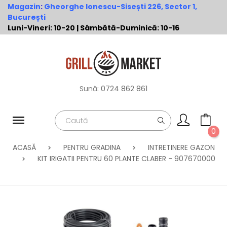
Magazin
:
Gheorghe Ionescu-Sisești 226, Sector 1,
București
Luni-Vineri: 10-20 | Sâmbătă-Duminică: 10-16
Sună:
0724 862 861
0
ACASĂ
PENTRU GRADINA
INTRETINERE GAZON
KIT IRIGATII PENTRU 60 PLANTE CLABER - 907670000