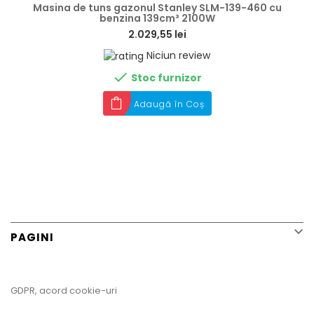
Masina de tuns gazonul Stanley SLM-139-460 cu
benzina 139cm³ 2100W
2.029,55 lei
Niciun review

Stoc furnizor
Adaugă în Coș

PAGINI
GDPR, acord cookie-uri