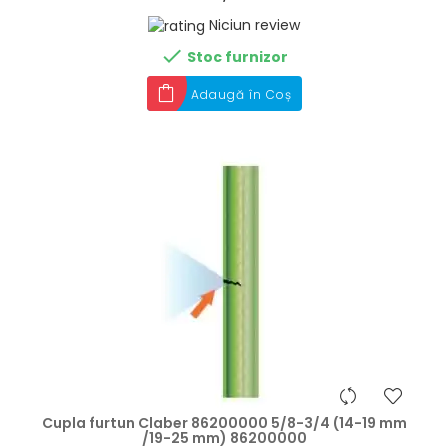
Niciun review

Stoc furnizor
Adaugă în Coș
hea
Cupla furtun Claber 86200000 5/8-3/4 (14-19 mm
/19-25 mm) 86200000