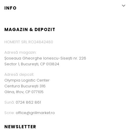

INFO
MAGAZIN & DEPOZIT
HOMEFIT SRL RO24842480
Adresă magazin:
Șoseaua Gheorghe Ionescu-Sisești nr. 226
Sector 1, București, CP 013824
Adresă depozit:
Olympia Logistic Center
Centura București 316
Glina, Ilfov, CP 077105
Sună:
0724 862 861
Scrie:
office@grillmarket.ro
NEWSLETTER