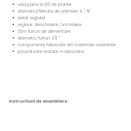
uda pana la 60 de plante
diametrul filetului de admisie: ½ ", ¾"
debit reglabil
reglare: deschidere / inchidere
25m furtun de alimentare
diametru furtun: 1/2 "
componente fabricate din materiale rezistente
picuratoare testate în laborator
Instructiuni de asamblare: