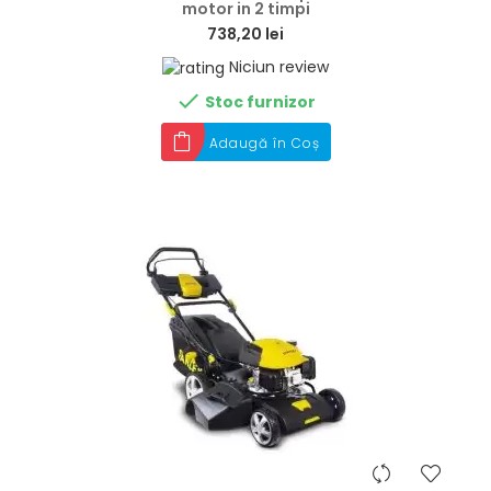
motor in 2 timpi
738,20 lei
Niciun review

Stoc furnizor
Adaugă în Coș
hea