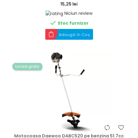
15,25 lei
Niciun review

Stoc furnizor
Adaugă în Coș
Livrare gratis
hea
Motocoasa Daewoo DABC520 pe benzina 51.7cc