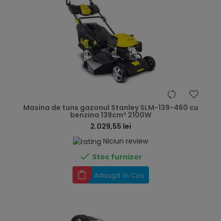
hea
Masina de tuns gazonul Stanley SLM-139-460 cu
benzina 139cm³ 2100W
2.029,55 lei
Niciun review

Stoc furnizor
Adaugă în Coș