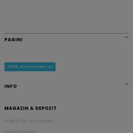

PAGINI
GDPR, acord cookie-uri

INFO
MAGAZIN & DEPOZIT
HOMEFIT SRL RO24842480
Adresă magazin: