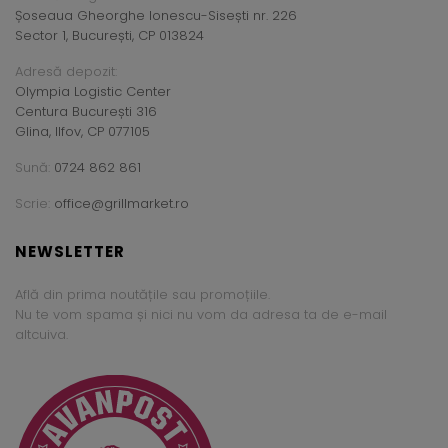
Șoseaua Gheorghe Ionescu-Sisești nr. 226
Sector 1, București, CP 013824
Adresă depozit:
Olympia Logistic Center
Centura București 316
Glina, Ilfov, CP 077105
Sună:
0724 862 861
Scrie:
office@grillmarket.ro
NEWSLETTER
Află din prima noutățile sau promoțiile.
Nu te vom spama și nici nu vom da adresa ta de e-mail
altcuiva.