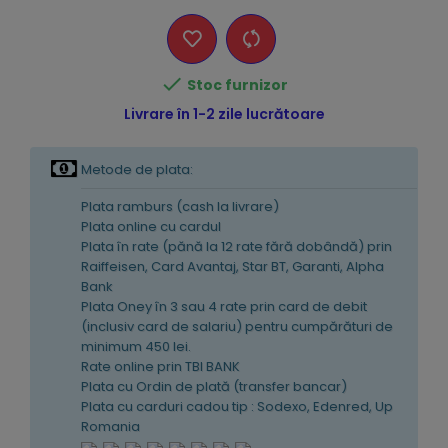

Stoc furnizor
Livrare în 1-2 zile lucrătoare
Metode de plata:
Plata ramburs (cash la livrare)
Plata online cu cardul
Plata în rate (pănă la 12 rate fără dobândă) prin
Raiffeisen, Card Avantaj, Star BT, Garanti, Alpha
Bank
Plata Oney în 3 sau 4 rate prin card de debit
(inclusiv card de salariu) pentru cumpărături de
minimum 450 lei.
Rate online prin TBI BANK
Plata cu Ordin de plată (transfer bancar)
Plata cu carduri cadou tip : Sodexo, Edenred, Up
Romania