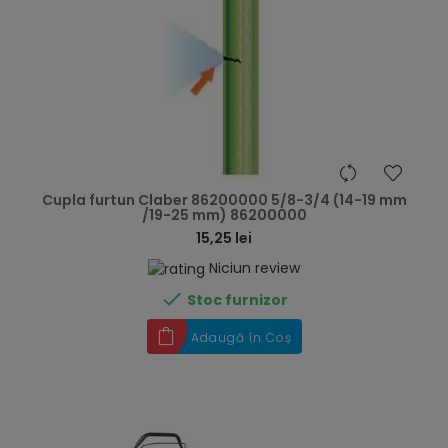
hea
Cupla furtun Claber 86200000 5/8-3/4 (14-19 mm
/19-25 mm) 86200000
15,25 lei
Niciun review

Stoc furnizor
Adaugă în Coș