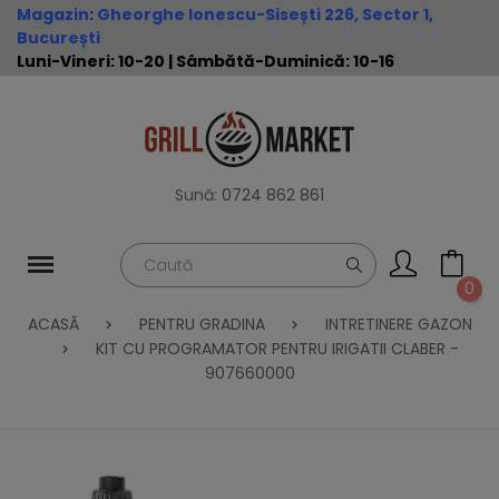
Magazin
:
Gheorghe Ionescu-Sisești 226, Sector 1,
București
Luni-Vineri: 10-20 | Sâmbătă-Duminică: 10-16
Sună:
0724 862 861
0
ACASĂ
PENTRU GRADINA
INTRETINERE GAZON
KIT CU PROGRAMATOR PENTRU IRIGATII CLABER -
907660000