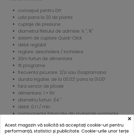
conceput pentru DIY
uda pana la 20 de plante
cuplaje de presiune
diametrul filetului de admisie: ½ ", ¾"
sistem de cuplare Quick-Click
debit reglabil
reglare: deschidere / inchidere
20m furtun de alimentare
15 programe
frecventa picurare: 2/zi sau 1/saptamana
durata irigatiei: de la 00:02′ pana la 01:00′
fara senzor de ploaie
alimentare: 1 × 9V
diametru furtun: 1/4 "
debit: 0.1 l / min
componente fabricate din materiale rezistente
×
picuratoare testate în laborator
Acest magazin vă solicită să acceptați cookie-uri pentru
performanță, statistici și publicitate. Cookie-urile unor terțe