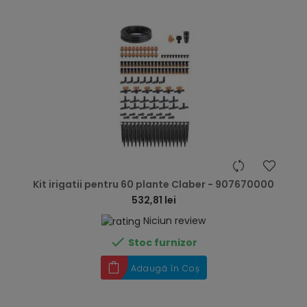
hea
Kit irigatii pentru 60 plante Claber - 907670000
532,81 lei
Niciun review

Stoc furnizor
Adaugă în Coș