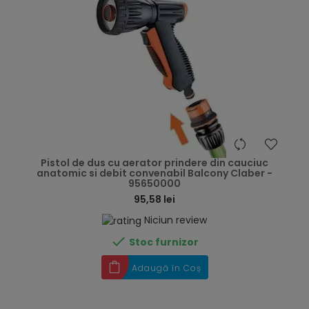
hea
Pistol de dus cu aerator prindere din cauciuc
anatomic si debit convenabil Balcony Claber -
95650000
95,58 lei
Niciun review

Stoc furnizor
Adaugă în Coș