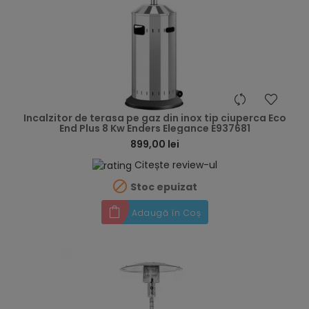
hea
Incalzitor de terasa pe gaz din inox tip ciuperca Eco
End Plus 8 Kw Enders Elegance E937681
899,00 lei
Citește review-ul

Stoc epuizat
Adaugă în Coș