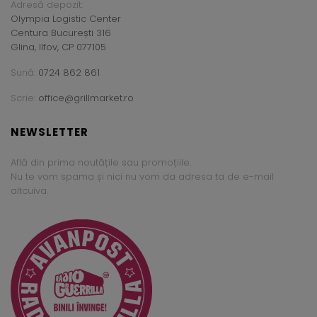
Adresă depozit:
Olympia Logistic Center
Centura București 316
Glina, Ilfov, CP 077105
Sună:
0724 862 861
Scrie:
office@grillmarket.ro
NEWSLETTER
Află din prima noutățile sau promoțiile.
Nu te vom spama și nici nu vom da adresa ta de e-mail
altcuiva.