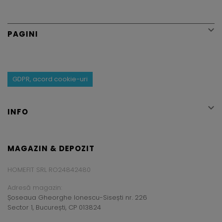

PAGINI
GDPR, acord cookie-uri

INFO
MAGAZIN & DEPOZIT
HOMEFIT SRL RO24842480
Adresă magazin:
Șoseaua Gheorghe Ionescu-Sisești nr. 226
Sector 1, București, CP 013824