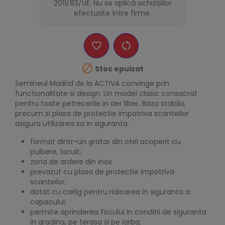
2011/83/UE. Nu se aplică achizițiilor
efectuate între firme.

Stoc epuizat
Semineul Madrid de la ACTIVA convinge prin
functionalitate si design. Un model clasic consacrat
pentru toate petrecerile in aer liber. Baza stabila,
precum si plasa de protectie impotriva scanteilor
asigura utilizarea sa in siguranta.
format dintr-un gratar din otel acoperit cu
pulbere, lacuit;
zona de ardere din inox
prevazut cu plasa de protectie impotriva
scanteilor;
dotat cu carlig pentru ridicarea in siguranta a
capacului;
permite aprinderea focului in conditii de siguranta
in gradina, pe terasa si pe iarba;