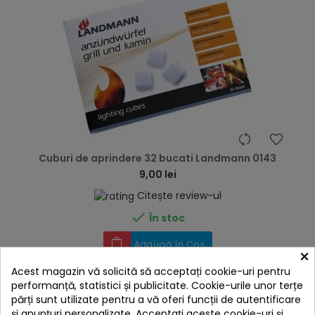
hea
Cuburi de aprindere 32 bucati Landmann 0143
9,00 lei
Citește review-ul

În stoc
Adaugă în Coș
×
Acest magazin vă solicită să acceptați cookie-uri pentru
performanță, statistici și publicitate. Cookie-urile unor terțe
părți sunt utilizate pentru a vă oferi funcții de autentificare
4 ALTE PRODUSE IN ACEEASI
și anunțuri personalizate. Acceptați aceste cookie-uri și