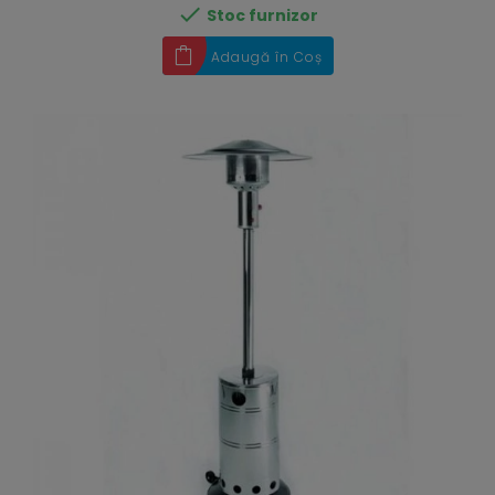

Stoc furnizor
Adaugă în Coș