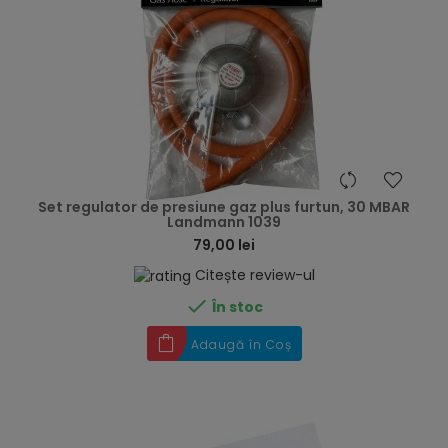
hea
Set regulator de presiune gaz plus furtun, 30 MBAR
Landmann 1039
79,00 lei
Citește review-ul

În stoc
Adaugă în Coș