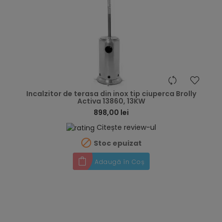
hea
Incalzitor de terasa din inox tip ciuperca Brolly
Activa 13860, 13KW
898,00 lei
Citește review-ul

Stoc epuizat
Adaugă în Coș