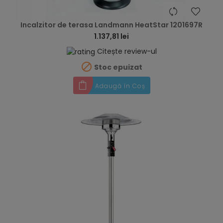
hea
Incalzitor de terasa Landmann HeatStar 1201697R
1.137,81 lei
Citește review-ul

Stoc epuizat
Adaugă în Coș