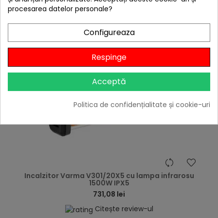
CATEGORIE:
procesarea datelor personale?
Configureaza
Respinge
Acceptă
Politica de confidențialitate și cookie-uri
hea
Incalzitor Varma V301/20X5 cu lampa infrarosu
1500W IPX5
731,08 lei
Citește review-ul