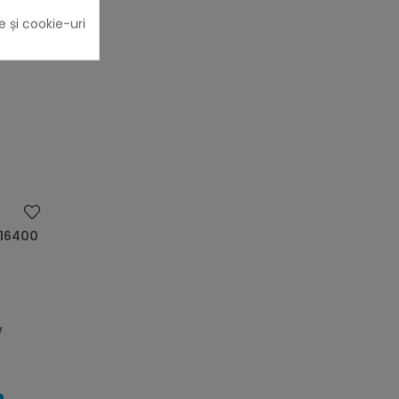
e și cookie-uri
heart
 16400
w