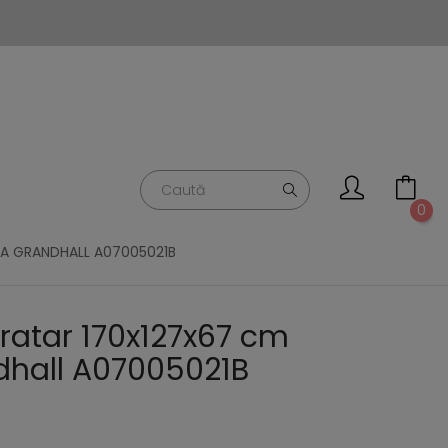
0
LA GRANDHALL A07005021B
ratar 170x127x67 cm
dhall A07005021B