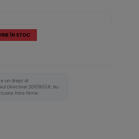
INE ÎN STOC
te un drept al
ul Directivei 2011/83/UE. Nu
ectuate între firme.