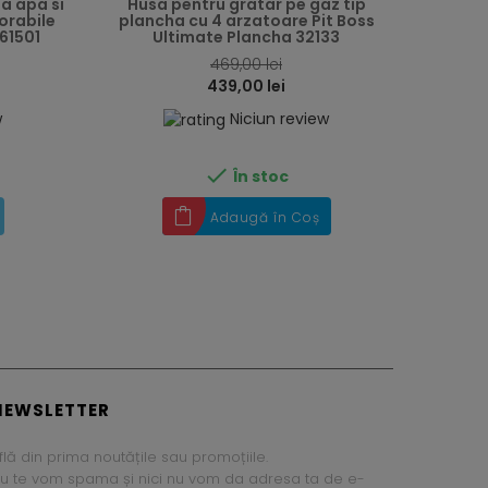
la apa si
Husa pentru gratar pe gaz tip
orabile
plancha cu 4 arzatoare Pit Boss
61501
Ultimate Plancha 32133
469,00 lei
439,00 lei
w
Niciun review

În stoc
Adaugă în Coș
NEWSLETTER
flă din prima noutățile sau promoțiile.
u te vom spama și nici nu vom da adresa ta de e-