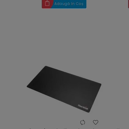
Adaugă în Coș
heart