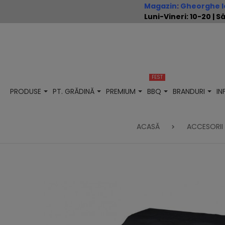
Magazin
:
Gheorghe Io
Luni-Vineri: 10-20 |
FEST
PRODUSE
PT. GRĂDINĂ
PREMIUM
BBQ
BRANDURI
I
ACASĂ
ACCESORII