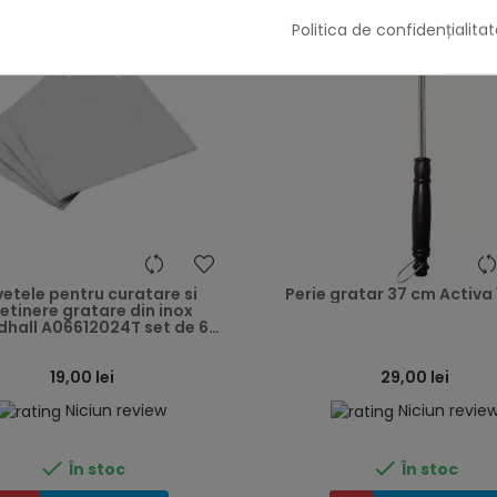
Politica de confidențialitat
heart
vetele pentru curatare si
Perie gratar 37 cm Activa
retinere gratare din inox
hall A06612024T set de 6
bucati
19,00 lei
29,00 lei
Niciun review
Niciun revie


În stoc
În stoc