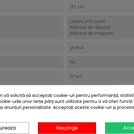
127 cm
Livrare prin curier
Ridicare din depozit
Ridicare din magazin
gratuit
Nu
12 luni
12 luni
 vă solicită să acceptați cookie-uri pentru performanță, statistic
ookie-urile unor terțe părți sunt utilizate pentru a vă oferi funcții
 și anunțuri personalizate. Acceptați aceste cookie-uri și proces
 CARE AU CUMPARAT ACEST PRODUS AU MAI CUM
gureaza
Respinge
Acc