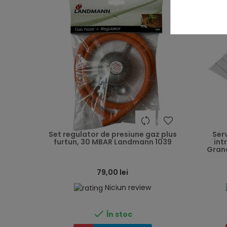
heart
Set regulator de presiune gaz plus
Ser
furtun, 30 MBAR Landmann 1039
int
Grand
79,00 lei
Niciun review

În stoc