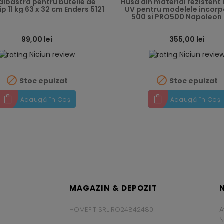
albastra pentru butelie de
Husa din material rezistent 
ip 11 kg 63 x 32 cm Enders 5121
UV pentru modelele incorp
500 si PRO500 Napoleon 
99,00 lei
355,00 lei
Niciun review
Niciun revie


Stoc epuizat
Stoc epuizat
Adaugă în Coș
Adaugă în Coș
MAGAZIN & DEPOZIT
HOMEFIT SRL RO24842480
A
N