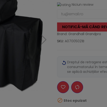
Niciun review
NOTIFICĂ-MĂ CÂND REV
Brand: Grandhall Grandpro
SKU:
A07005021B
Dreptul de retragere es
consumatorului în temei
se aplică achizițiilor ef

Stoc epuizat