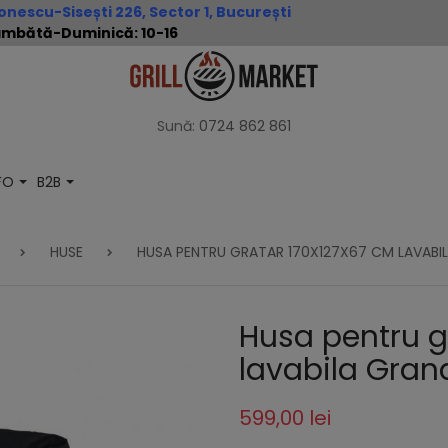
nescu-Sisești 226, Sector 1, București
 Sâmbătă-Duminică: 10-16
Sună:
0724 862 861
NFO
B2B
HUSE
HUSA PENTRU GRATAR 170X127X67 CM LAVABI
Husa pentru g
lavabila Gran
599,00 lei