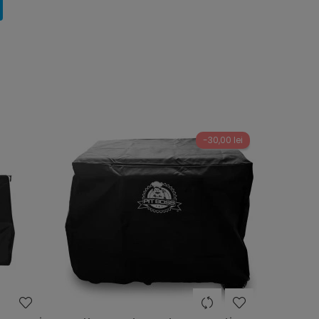
-30,00 lei
heart
heart