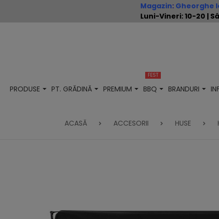
Magazin
:
Gheorghe Io
Luni-Vineri: 10-20 |
FEST
PRODUSE
PT. GRĂDINĂ
PREMIUM
BBQ
BRANDURI
I
ACASĂ
ACCESORII
HUSE