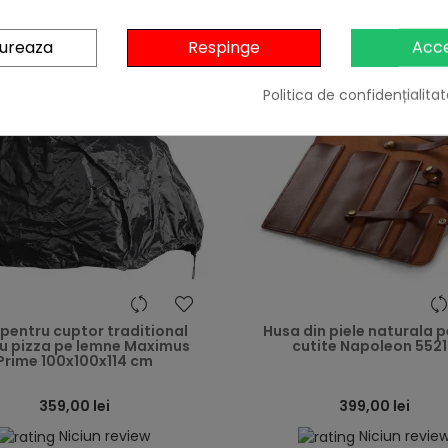
gureaza
Respinge
Acc
Politica de confidențialitat
heart
pentru cuptor traditional
Husa din piele naturala 
u pizza pe lemne Maximus
cutite Napoleon 552
Prime 100x100x114 cm
359,00 lei
399,00 lei
Niciun review
Niciun revie