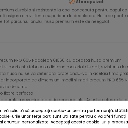

Stoc epuizat
remium durabila si rezistenta la apa, conceputa pentru capul de
nsati asigura o rezistenta superioara la decolorare. Husa se poate
pe tot parcursul anului, husa premium este de neegalat.
i, precum PRO 665 Napoleon 61666, cu aceasta husa premium
si mari este fabricata dintr-un material durabil, rezistenta la
sta husa nu se va deteriora, protejandu-va in acelasi timp gra
r incorporate de dimensiuni medii si mari, precum PRO 665 Na
i zile de iarna
o fixare perfecta
atia aerului, prevenind aparitia mucegaiului. Acestea ofera, de a
a
 vă solicită să acceptați cookie-uri pentru performanță, statistic
ea husei cand gratarul este in uz
ookie-urile unor terțe părți sunt utilizate pentru a vă oferi funcții
 și anunțuri personalizate. Acceptați aceste cookie-uri și proces
4 ALTE PRODUSE IN ACEEASI CATEGORIE: