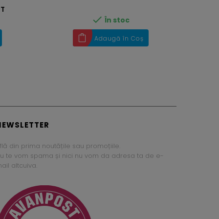
ST

În stoc
Adaugă în Coș
NEWSLETTER
flă din prima noutățile sau promoțiile.
u te vom spama și nici nu vom da adresa ta de e-
ail altcuiva.