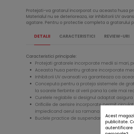
Protejati-va gratarul incorporat cu aceasta husa p
Materialul nu se deterioreaza, iar inhibitorii UV ava
agatare. Pentru o protectie completa a gratarului 
DETALII
CARACTERISTICI
REVIEW-URI
Caracteristici principale:
Protejati gratarele incorporate medii si mar
Aceasta husa pentru gratare incorporate medii 
Inhibitorii UV avansati va garanteaza ca acea
Conceputa pentru a proteja sistemele de grata
la soarele fierbinte al verii pana la cele mai rec
Curelele reglabile si designul adaptat asigura 
Orificiile de aerisire incorporate permit circul
impiedicand aerul sa ramana blocat sub hus
Acest magazin
Buclele practice de suspendare permit agatar
publicitate. C
autentificare
personale?