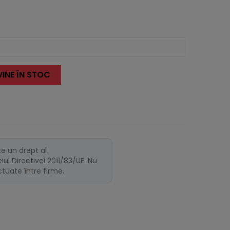
INE ÎN STOC
te un drept al
ul Directivei 2011/83/UE. Nu
ectuate între firme.