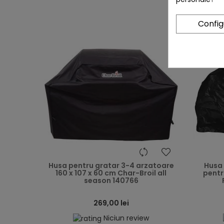
Confi
heart
Husa pentru gratar 3-4 arzatoare
Husa 
160 x 107 x 60 cm Char-Broil all
pentr
season 140766
269,00 lei
Niciun review