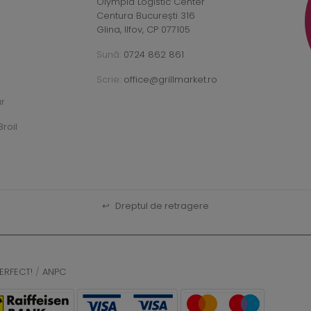
Olympia Logistic Center
Centura București 316
Glina, Ilfov, CP 077105
Sună:
0724 862 861
Scrie:
office@grillmarket.ro
ar
roil
↩
Dreptul de retragere
ERFECT!
/
ANPC