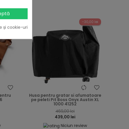
eptă
-30,00 lei
e și cookie-uri
heart
heart
pentru
Husa pentru gratar si afumatoare
16
pe peleti Pit Boss Onyx Austin XL
1000 41252
469,00 lei
439,00 lei
w
Niciun review