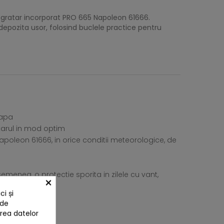
 gratar incorporat PRO 665 Napoleon 61666.
 depozita usor, folosind buclele practice pentru
 apa
tarul in mod optim
poleon 61666, in orice conditii meteorologice, de
semenea, o protectie sporita in zilele cu vant,
×
i și
 de
area datelor