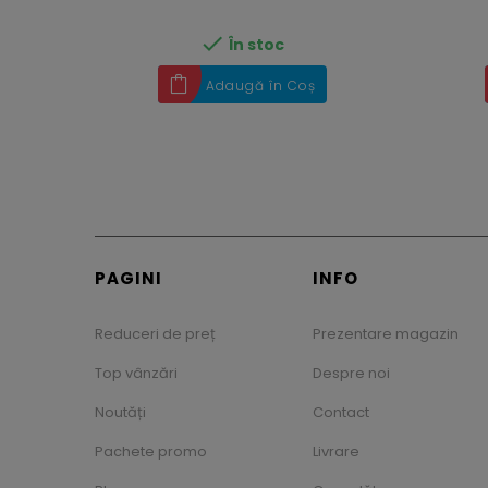

În stoc
Adaugă în Coș
PAGINI
INFO
Reduceri de preț
Prezentare magazin
Top vânzări
Despre noi
Noutăți
Contact
Pachete promo
Livrare