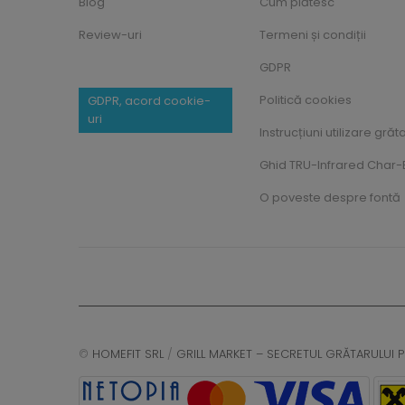
Blog
Cum plătesc
Review-uri
Termeni și condiții
GDPR
Politică cookies
GDPR, acord cookie-
uri
Instrucțiuni utilizare grăt
Ghid TRU-Infrared Char-B
O poveste despre fontă
©
HOMEFIT SRL
/
GRILL MARKET – SECRETUL GRĂTARULUI P