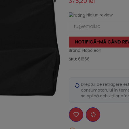
375,20 lei
Niciun review
NOTIFICĂ-MĂ CÂND REV
Brand: Napoleon
SKU:
61666
Dreptul de retragere es
consumatorului în temei
se aplică achizițiilor ef