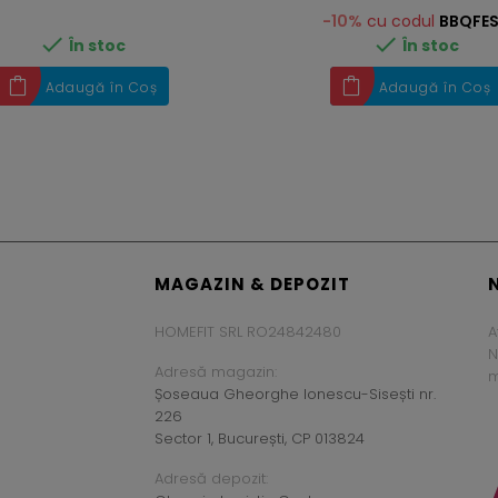
-10%
cu codul
BBQFE


În stoc
În stoc
Adaugă în Coș
Adaugă în Coș
MAGAZIN & DEPOZIT
HOMEFIT SRL RO24842480
A
N
Adresă magazin:
m
Șoseaua Gheorghe Ionescu-Sisești nr.
226
Sector 1, București, CP 013824
Adresă depozit: