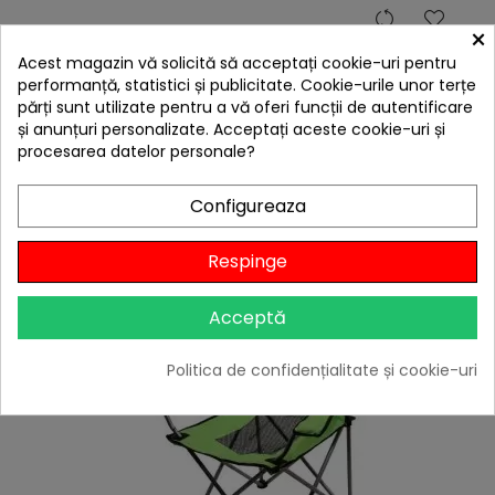
hea
×
Cutitul bucatarului Ace 12,5 cm Wenko Black
Acest magazin vă solicită să acceptați cookie-uri pentru
Outdoor Kitchen 55057100
performanță, statistici și publicitate. Cookie-urile unor terțe
40,00 lei
părți sunt utilizate pentru a vă oferi funcții de autentificare
Niciun review
și anunțuri personalizate. Acceptați aceste cookie-uri și
procesarea datelor personale?
-10%
cu codul
BBQFEST

În stoc
Configureaza
Adaugă în Coș
Respinge
Acceptă
Politica de confidențialitate și cookie-uri