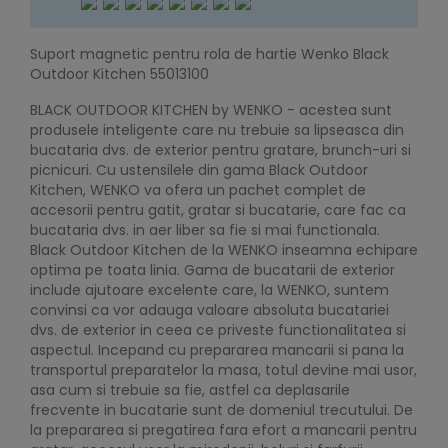
Suport magnetic pentru rola de hartie Wenko Black
Outdoor Kitchen 55013100
BLACK OUTDOOR KITCHEN by WENKO - acestea sunt
produsele inteligente care nu trebuie sa lipseasca din
bucataria dvs. de exterior pentru gratare, brunch-uri si
picnicuri. Cu ustensilele din gama Black Outdoor
Kitchen, WENKO va ofera un pachet complet de
accesorii pentru gatit, gratar si bucatarie, care fac ca
bucataria dvs. in aer liber sa fie si mai functionala.
Black Outdoor Kitchen de la WENKO inseamna echipare
optima pe toata linia. Gama de bucatarii de exterior
include ajutoare excelente care, la WENKO, suntem
convinsi ca vor adauga valoare absoluta bucatariei
dvs. de exterior in ceea ce priveste functionalitatea si
aspectul. Incepand cu prepararea mancarii si pana la
transportul preparatelor la masa, totul devine mai usor,
asa cum si trebuie sa fie, astfel ca deplasarile
frecvente in bucatarie sunt de domeniul trecutului. De
la prepararea si pregatirea fara efort a mancarii pentru