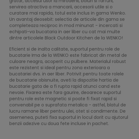
gratar, accesul usor la mirodenii, boluri si farfurii,
servirea atractiva a mancarii, accesorii utile si o
curatare mai rapida, totul este inclus in gama Wenko.
Un avantaj deosebit: selectia de articole din gama se
completeaza reciproc in mod minunat - incercati si
echipati-va bucataria in aer liber cu cat mai multe
dintre articolele Black Outdoor Kitchen de la WENKO!
Eficient si de inalta calitate, suportul pentru role de
bucatarie Ima de la WENKO este fabricat din metal de
culoare neagra, acoperit cu pulbere. Materialul robust
este rezistent si ideal pentru zona exterioara a
bucatariei dvs. in aer liber. Potrivit pentru toate rolele
de bucatarie obisnuite, aveti la dispozitie hartia de
bucatarie gata de a fi rupta rapid atunci cand este
nevoie. Fixarea este fara gaurire, deoarece suportul
pentru role este magnetic si poate fi fixat rapid si
convenabil pe o suprafata metalica - astfel, blatul de
lucru ramane liber pentru ulei, otet si condimente. De
asemenea, puteti fixa suportul in locul dorit cu ajutorul
benzii adezive cu doua fete incluse in pachet.