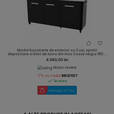
hea
Modul bucatarie de exterior cu 3 usi, spatii
depozitare si blat de lucru din inox Cozze negru 180...
4.060,00 lei
Niciun review
-7%
cu codul
BBQFEST

În stoc
Adaugă în Coș