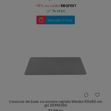
-15%
cu codul
BBQFEST

În stoc
Adaugă în Coș
hea
Covoras de baie cu uscare rapida Wenko 50x80 cm
gri 25965100
77,00 lei