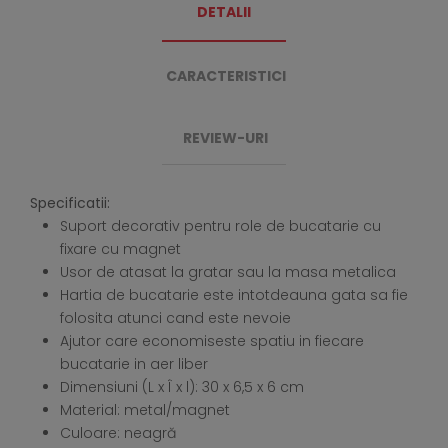
DETALII
CARACTERISTICI
REVIEW-URI
Specificatii:
Suport decorativ pentru role de bucatarie cu
fixare cu magnet
Usor de atasat la gratar sau la masa metalica
Hartia de bucatarie este intotdeauna gata sa fie
folosita atunci cand este nevoie
Ajutor care economiseste spatiu in fiecare
bucatarie in aer liber
Dimensiuni (L x Î x l): 30 x 6,5 x 6 cm
Material: metal/magnet
Culoare: neagră