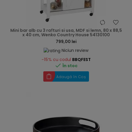
hea
Mini bar alb cu 3 rafturi si usa, MDF si lemn, 80 x 88,5
x 40 cm, Wenko Country House 54130100
799,00 lei
Niciun review
-15%
cu codul
BBQFEST

În stoc
Adaugă în Coș