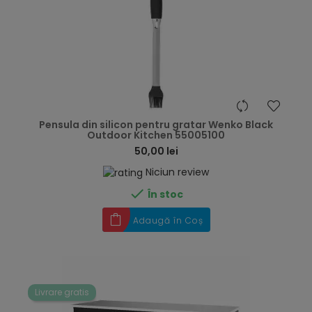
hea
Pensula din silicon pentru gratar Wenko Black
Outdoor Kitchen 55005100
50,00 lei
Niciun review

În stoc
Adaugă în Coș
Livrare gratis