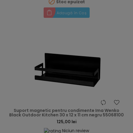

Stoc epuizat
Adaugă în Coș
hea
Suport magnetic pentru condimente Ima Wenko
Black Outdoor Kitchen 30 x 12 x 11 cm negru 55068100
125,00 lei
Niciun review