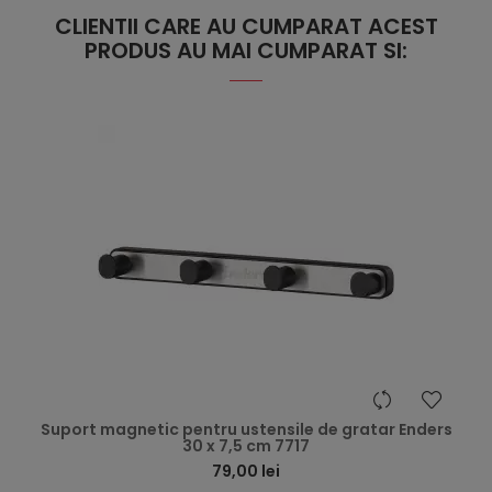
CLIENTII CARE AU CUMPARAT ACEST
PRODUS AU MAI CUMPARAT SI:
hea
Suport magnetic pentru ustensile de gratar Enders
30 x 7,5 cm 7717
79,00 lei