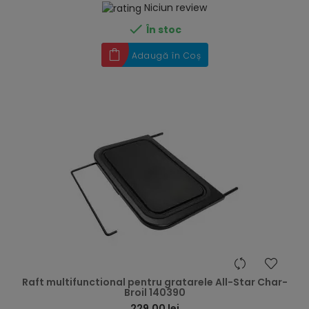
Niciun review

În stoc
Adaugă în Coș
hea
Raft multifunctional pentru gratarele All-Star Char-
Broil 140390
229,00 lei