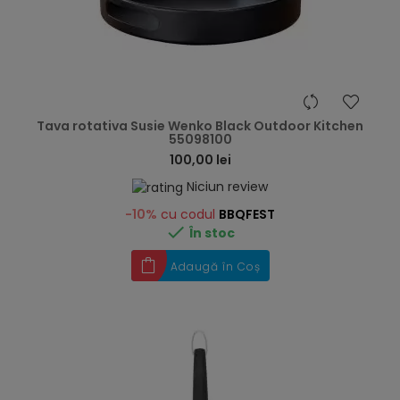
hea
Tava rotativa Susie Wenko Black Outdoor Kitchen
55098100
100,00 lei
Niciun review
-10%
cu codul
BBQFEST

În stoc
Adaugă în Coș