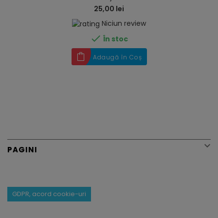
25,00 lei
Niciun review

În stoc
Adaugă în Coș

PAGINI
GDPR, acord cookie-uri