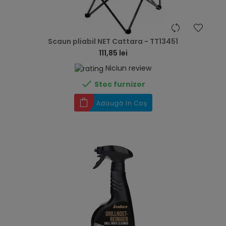
hea
Scaun pliabil NET Cattara - TT13451
111,85 lei
Niciun review

Stoc furnizor
Adaugă în Coș