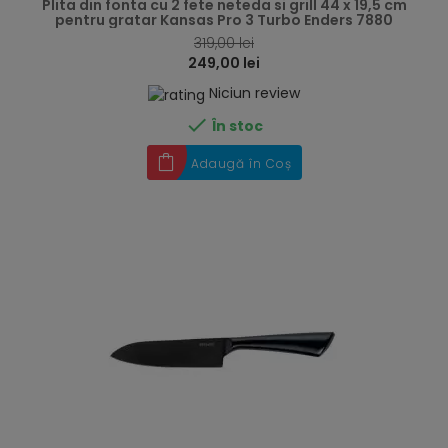
Plita din fonta cu 2 fete neteda si grill 44 x 19,5 cm
pentru gratar Kansas Pro 3 Turbo Enders 7880
319,00 lei
249,00 lei
Niciun review

În stoc
Adaugă în Coș