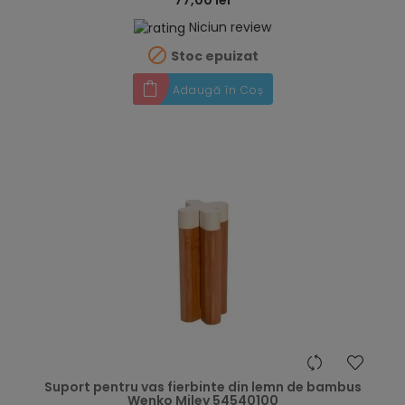
Niciun review

Stoc epuizat
Adaugă în Coș
hea
Suport pentru vas fierbinte din lemn de bambus
Wenko Miley 54540100