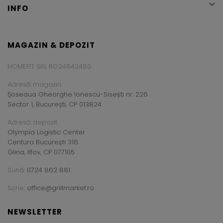

INFO
MAGAZIN & DEPOZIT
HOMEFIT SRL RO24842480
Adresă magazin:
Șoseaua Gheorghe Ionescu-Sisești nr. 226
Sector 1, București, CP 013824
Adresă depozit:
Olympia Logistic Center
Centura București 316
Glina, Ilfov, CP 077105
Sună:
0724 862 861
Scrie:
office@grillmarket.ro
NEWSLETTER