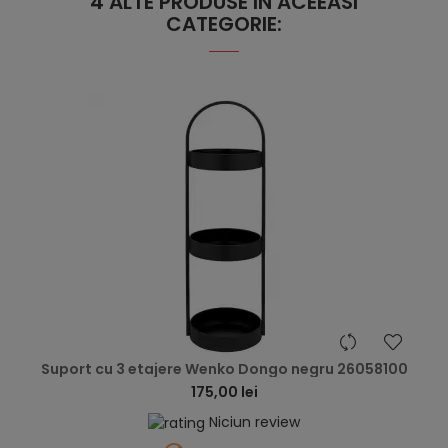
4 ALTE PRODUSE IN ACEEASI
CATEGORIE:
hea
Suport cu 3 etajere Wenko Dongo negru 26058100
175,00 lei
Niciun review