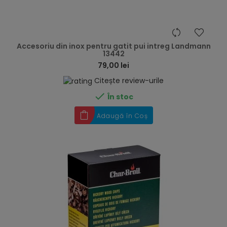
hea
Accesoriu din inox pentru gatit pui intreg Landmann
13442
79,00 lei
Citește review-urile

În stoc
Adaugă în Coș