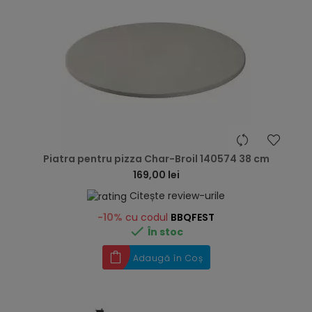
hea
Piatra pentru pizza Char-Broil 140574 38 cm
169,00 lei
Citește review-urile
-10%
cu codul
BBQFEST

În stoc
Adaugă în Coș