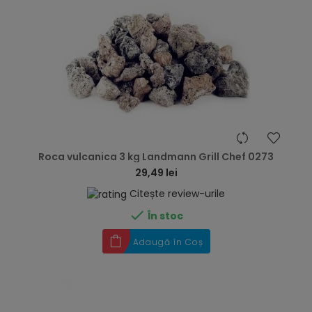
hea
Roca vulcanica 3 kg Landmann Grill Chef 0273
29,49 lei
Citește review-urile

În stoc
Adaugă în Coș