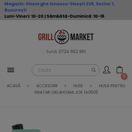
Magazin
:
Gheorghe Ionescu-Sisești 226, Sector 1,
București
Luni-Vineri: 10-20 | Sâmbătă-Duminică: 10-16
Sună:
0724 862 861
0
ACASĂ
ACCESORII
HUSE
HUSA PENTRU
GRATAR OKLAHOMA JOE 140505