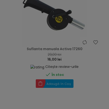
hea
Suflanta manuala Activa 17260
29,00 lei
16,00 lei
Citește review-urile

În stoc
Adaugă în Coș