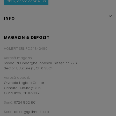
GDPR, acord cookie-uri

INFO
MAGAZIN & DEPOZIT
HOMEFIT SRL RO24842480
Adresă magazin:
Șoseaua Gheorghe Ionescu-Sisești nr. 226
Sector 1, București, CP 013824
Adresă depozit:
Olympia Logistic Center
Centura București 316
Glina, Ilfov, CP 077105
Sună:
0724 862 861
Scrie:
office@grillmarket.ro