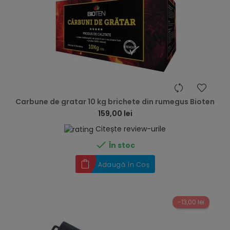
hea
Carbune de gratar 10 kg brichete din rumegus Bioten
159,00 lei
Citește review-urile

În stoc
Adaugă în Coș
-13,00 lei