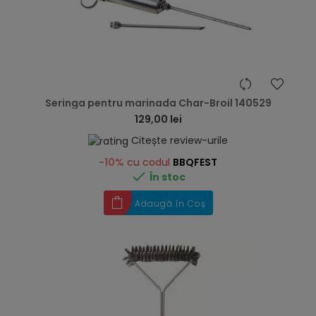
hea
Seringa pentru marinada Char-Broil 140529
129,00 lei
Citește review-urile
-10%
cu codul
BBQFEST

În stoc
Adaugă în Coș