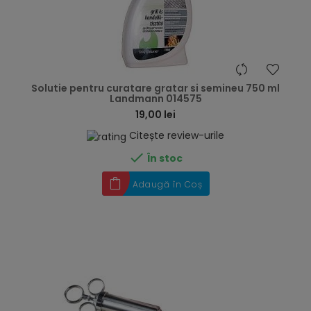
hea
Solutie pentru curatare gratar si semineu 750 ml
Landmann 014575
19,00 lei
Citește review-urile

În stoc
Adaugă în Coș