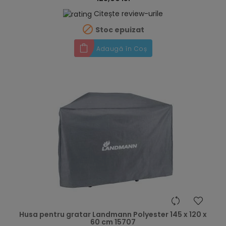
Citește review-urile

Stoc epuizat
Adaugă în Coș
hea
Husa pentru gratar Landmann Polyester 145 x 120 x
60 cm 15707