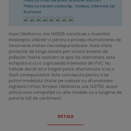
Plata cu Ordin de plată (transfer bancar)
Plata cu carduri cadou tip : Sodexo, Edenred, Up
Romania
Husa Oklahoma Joe 140505 constituie o investitie
inteleapta. Utilizati-o pentru a proteja afumatoarea de
fenomene meteo necorespunzatoare. Husa ofera
protectie de lunga durata prin stratul exterior de
poliester foarte rezistent la apa. De asemenea, este
echipata si cu o captuseala interioara din PVC. Nu
trebuie decat sa o trageti peste afumatoare si sa o
fixati corespunzator. Este conceputa pentru a se
potrivi modelului Gratar pe carbuni cu afumatoare
Highland Offset Smoker Oklahoma Joe 140755. Acest
articol este compatibil cu alte modele cu o lungime de
pana la 145 de centimetri.
DETALII