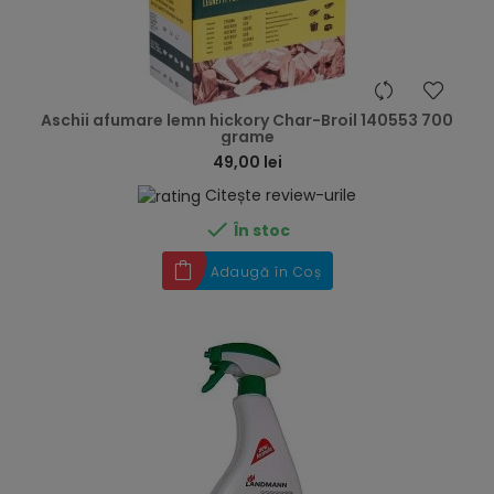
hea
Aschii afumare lemn hickory Char-Broil 140553 700
grame
49,00 lei
Citește review-urile

În stoc
Adaugă în Coș