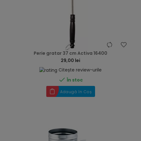
hea
Perie gratar 37 cm Activa 16400
29,00 lei
Citește review-urile

În stoc
Adaugă în Coș