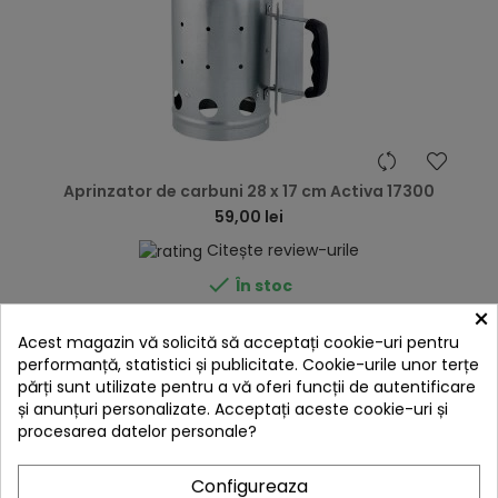
hea
Aprinzator de carbuni 28 x 17 cm Activa 17300
59,00 lei
Citește review-urile

În stoc
×
Adaugă în Coș
Acest magazin vă solicită să acceptați cookie-uri pentru
performanță, statistici și publicitate. Cookie-urile unor terțe
părți sunt utilizate pentru a vă oferi funcții de autentificare
și anunțuri personalizate. Acceptați aceste cookie-uri și
procesarea datelor personale?
Configureaza