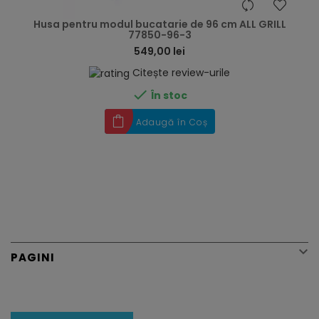
hea
Husa pentru modul bucatarie de 96 cm ALL GRILL
77850-96-3
549,00 lei
Citește review-urile

În stoc
Adaugă în Coș

PAGINI