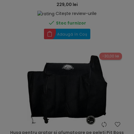
229,00 lei
Citește review-urile

Stoc furnizor
Adaugă în Coș
-30,00 lei
hea
Husa pentru gratar si afumatoare pe peleti Pit Boss