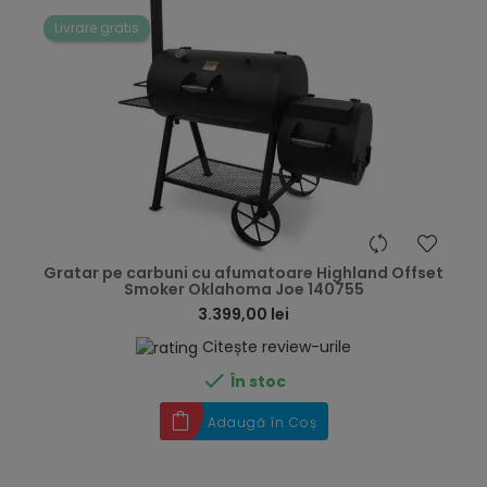
Livrare gratis
hea
Gratar pe carbuni cu afumatoare Highland Offset
Smoker Oklahoma Joe 140755
3.399,00 lei
Citește review-urile

În stoc
Adaugă în Coș