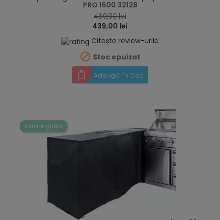
PRO 1600 32128
469,00 lei
439,00 lei
Citește review-urile

Stoc epuizat
Adaugă în Coș
Livrare gratis