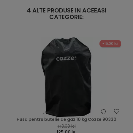
4 ALTE PRODUSE IN ACEEASI
CATEGORIE:
-15,00 lei
hea
Husa pentru butelie de gaz 10 kg Cozze 90330
140,00 lei
125,00 lei