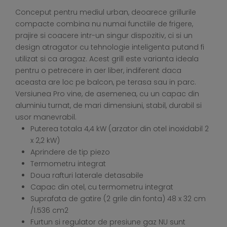
Conceput pentru mediul urban, deoarece grillurile
compacte combina nu numai functiile de frigere,
prajire si coacere intr-un singur dispozitiv, ci si un
design atragator cu tehnologie inteligenta putand fi
utilizat si ca aragaz. Acest grill este varianta ideala
pentru o petrecere in aer liber, indiferent daca
aceasta are loc pe balcon, pe terasa sau in parc.
Versiunea Pro vine, de asemenea, cu un capac din
aluminiu turnat, de mari dimensiuni, stabil, durabil si
usor manevrabil.
Puterea totala 4,4 kW (arzator din otel inoxidabil 2
x 2,2 kW)
Aprindere de tip piezo
Termometru integrat
Doua rafturi laterale detasabile
Capac din otel, cu termometru integrat
Suprafata de gatire (2 grile din fonta) 48 x 32 cm
/1.536 cm2
Furtun si regulator de presiune gaz NU sunt