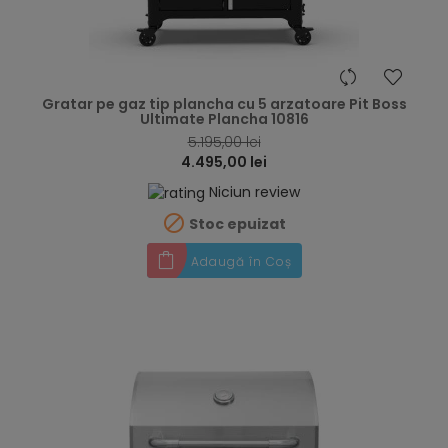
hea
Gratar pe gaz tip plancha cu 5 arzatoare Pit Boss
Ultimate Plancha 10816
5.195,00 lei
4.495,00 lei
Niciun review

Stoc epuizat
Adaugă în Coș