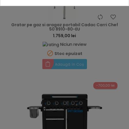
hea
Gratar pe gaz si aragaz portabil Cadac Carri Chef
50 8910-80-EU
1.759,00 lei
Niciun review

Stoc epuizat
Adaugă în Coș
-700,00 lei