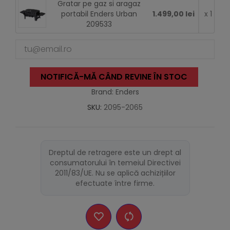
Gratar pe gaz si aragaz
portabil Enders Urban
1.499,00 lei
x 1
209533
NOTIFICĂ-MĂ CÂND REVINE ÎN STOC
Brand: Enders
SKU:
2095-2065
Dreptul de retragere este un drept al
consumatorului în temeiul Directivei
2011/83/UE. Nu se aplică achizițiilor
efectuate între firme.