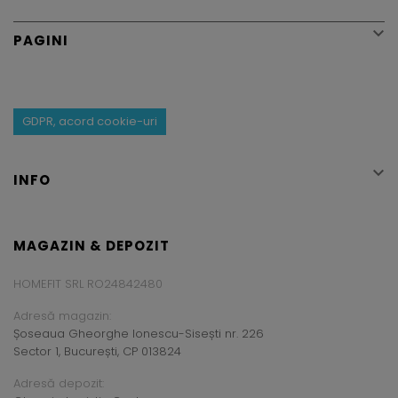

PAGINI
GDPR, acord cookie-uri

INFO
MAGAZIN & DEPOZIT
HOMEFIT SRL RO24842480
Adresă magazin:
Șoseaua Gheorghe Ionescu-Sisești nr. 226
Sector 1, București, CP 013824
Adresă depozit: