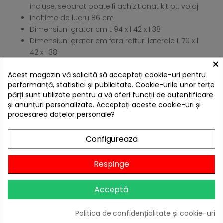
incluse, separat poate fi achizitionat kit pt. voiaj
Inaltime de lucru 86 cm
Dimensiuni gratar cm L 94 x l 42 x I 38
Dimensiuni gratar cm fara rafturi laterale L 70 x l
42 x I 38
×
Dimensiuni carut cm: L 64 x l 58 x I 69
Acest magazin vă solicită să acceptați cookie-uri pentru
4 ALTE PRODUSE IN ACEEASI
performanță, statistici și publicitate. Cookie-urile unor terțe
CATEGORIE:
părți sunt utilizate pentru a vă oferi funcții de autentificare
și anunțuri personalizate. Acceptați aceste cookie-uri și
procesarea datelor personale?
Configureaza
Respinge
Acceptă
Politica de confidențialitate și cookie-uri