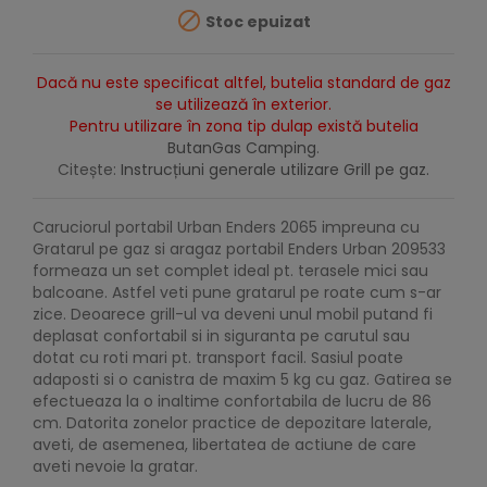

Stoc epuizat
Dacă nu este specificat altfel, butelia standard de gaz
se utilizează în exterior.
Pentru utilizare în zona tip dulap există butelia
ButanGas Camping
.
Citește:
Instrucțiuni generale utilizare Grill pe gaz.
Caruciorul portabil Urban Enders 2065 impreuna cu
Gratarul pe gaz si aragaz portabil Enders Urban 209533
formeaza un set complet ideal pt. terasele mici sau
balcoane. Astfel veti pune gratarul pe roate cum s-ar
zice. Deoarece grill-ul va deveni unul mobil putand fi
deplasat confortabil si in siguranta pe carutul sau
dotat cu roti mari pt. transport facil. Sasiul poate
adaposti si o canistra de maxim 5 kg cu gaz. Gatirea se
efectueaza la o inaltime confortabila de lucru de 86
cm. Datorita zonelor practice de depozitare laterale,
aveti, de asemenea, libertatea de actiune de care
aveti nevoie la gratar.