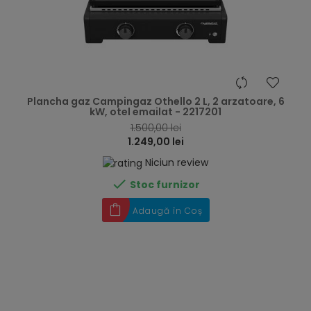
hea
Plancha gaz Campingaz Othello 2 L, 2 arzatoare, 6
kW, otel emailat - 2217201
1.500,00 lei
1.249,00 lei
Niciun review

Stoc furnizor
Adaugă în Coș