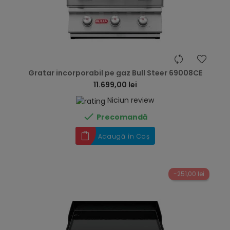
hea
Gratar incorporabil pe gaz Bull Steer 69008CE
11.699,00 lei
Niciun review

Precomandă
Adaugă în Coș
-251,00 lei