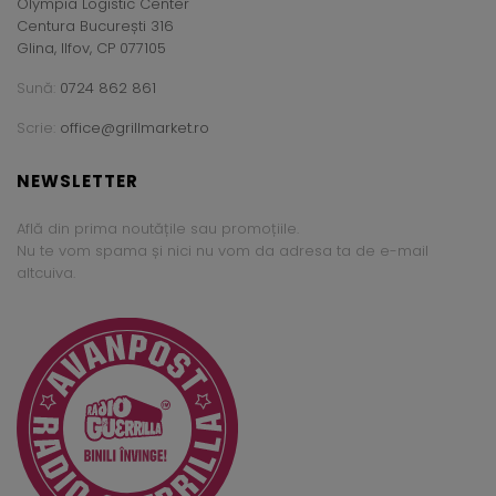
Olympia Logistic Center
Centura București 316
Glina, Ilfov, CP 077105
Sună:
0724 862 861
Scrie:
office@grillmarket.ro
NEWSLETTER
Află din prima noutățile sau promoțiile.
Nu te vom spama și nici nu vom da adresa ta de e-mail
altcuiva.