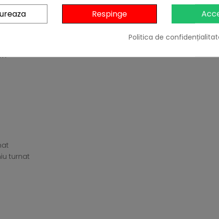
noxidabil.
gureaza
Respinge
Acc
Politica de confidențialitat
 kW
nat
iu turnat
e