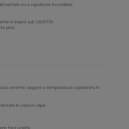
imentele cu o rapiditate incredibila.
nainte si inapoi sub CRUSTER.
te pliat.
rzatorul ceramic asigura o temperatura superioara in
entele in cateva clipe.
ere fara unelte.