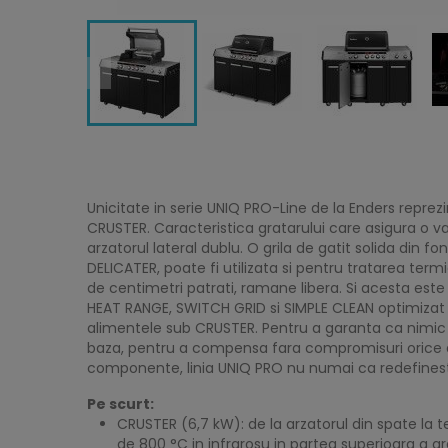
Unicitate in serie UNIQ PRO-Line de la Enders reprez
CRUSTER. Caracteristica gratarului care asigura o v
arzatorul lateral dublu. O grila de gatit solida din 
DELICATER, poate fi utilizata si pentru tratarea te
de centimetri patrati, ramane libera. Si acesta es
HEAT RANGE, SWITCH GRID si SIMPLE CLEAN optimizat p
alimentele sub CRUSTER. Pentru a garanta ca nimic n
baza, pentru a compensa fara compromisuri orice de
componente, linia UNIQ PRO nu numai ca redefineste 
Pe scurt:
CRUSTER (6,7 kW): de la arzatorul din spate la t
de 800 °C in infrarosu in partea superioara a gra