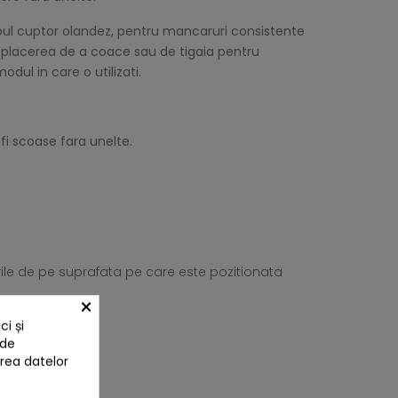
 noul cuptor olandez, pentru mancaruri consistente
u placerea de a coace sau de tigaia pentru
dul in care o utilizati.
fi scoase fara unelte.
rile de pe suprafata pe care este pozitionata
×
i și
 de
area datelor