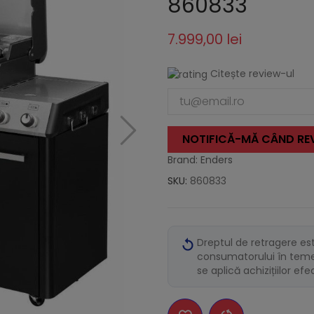
860833
7.999,00 lei
Citește review-ul
NOTIFICĂ-MĂ CÂND REV
Brand: Enders
SKU:
860833
Dreptul de retragere es
consumatorului în temei
se aplică achizițiilor ef