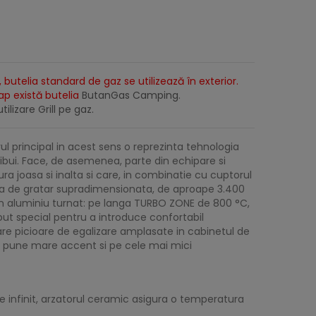
 butelia standard de gaz se utilizează în exterior.
lap există butelia
ButanGas Camping
.
tilizare Grill pe gaz.
ul principal in acest sens o reprezinta tehnologia
ibui. Face, de asemenea, parte din echipare si
ra joasa si inalta si care, in combinatie cu cuptorul
fata de gratar supradimensionata, de aproape 3.400
in aluminiu turnat: pe langa TURBO ZONE de 800 °C,
put special pentru a introduce confortabil
are picioare de egalizare amplasate in cabinetul de
e pune mare accent si pe cele mai mici
re infinit, arzatorul ceramic asigura o temperatura