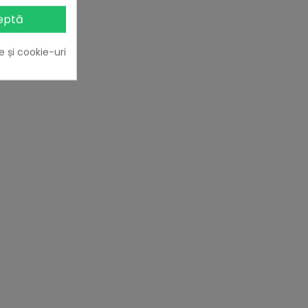
eptă
e și cookie-uri