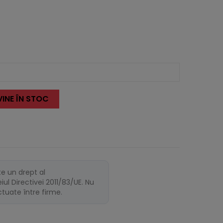
INE ÎN STOC
te un drept al
ul Directivei 2011/83/UE. Nu
ectuate între firme.