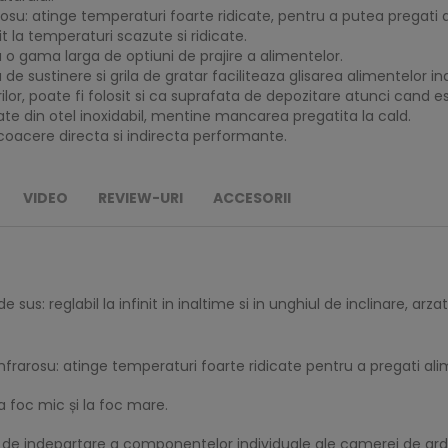
u: atinge temperaturi foarte ridicate, pentru a putea pregati al
 la temperaturi scazute si ridicate.
u o gama larga de optiuni de prajire a alimentelor.
a de sustinere si grila de gratar faciliteaza glisarea alimentelor i
lor, poate fi folosit si ca suprafata de depozitare atunci cand es
cate din otel inoxidabil, mentine mancarea pregatita la cald.
/coacere directa si indirecta performante.
VIDEO
REVIEW-URI
ACCESORII
 sus: reglabil la infinit in inaltime si in unghiul de inclinare, a
arosu: atinge temperaturi foarte ridicate pentru a pregati alim
a foc mic și la foc mare.
tii de indepartare a componentelor individuale ale camerei de ard