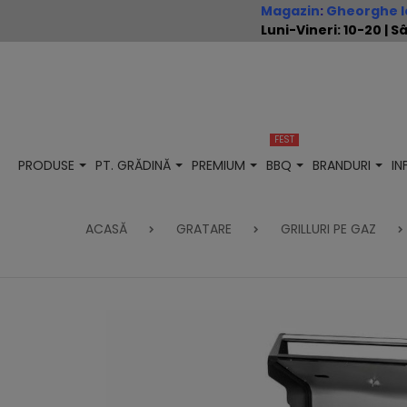
Magazin
:
Gheorghe Io
Luni-Vineri: 10-20 |
FEST
PRODUSE
PT. GRĂDINĂ
PREMIUM
BBQ
BRANDURI
I
ACASĂ
GRATARE
GRILLURI PE GAZ