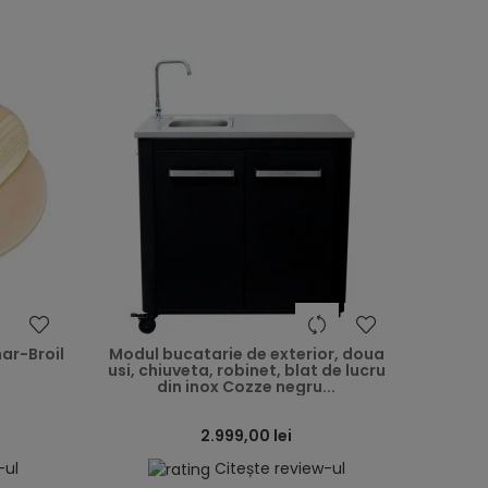
heart
heart
har-Broil
Modul bucatarie de exterior, doua
usi, chiuveta, robinet, blat de lucru
din inox Cozze negru...
2.999,00 lei
-ul
Citește review-ul