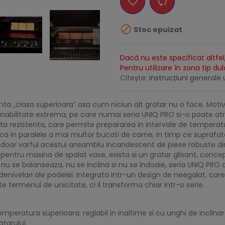

Stoc epuizat
Dacă nu este specificat altfel,
Pentru utilizare în zona tip du
Citește:
Instrucțiuni generale u
inta „clasa superioara” asa cum niciun alt gratar nu o face. Motiv
ariabilitate extrema, pe care numai seria UNIQ PRO si-o poate atr
fonta rezistenta, care permite prepararea in intervale de temperatu
rmica in paralele a mai multor bucati de carne, in timp ce supra
te doar varful acestui ansamblu incandescent de piese robuste d
entru masina de spalat vase, exista si un gratar glisant, conce
u se balanseaza, nu se inclina si nu se indoaie, seria UNIQ PRO 
nivelari ale podelei. Integrata intr-un design de neegalat, car
termenul de unicitate, ci il transforma chiar intr-o serie.
emperatura superioara: reglabil in inaltime si cu unghi de inclina
tarului.