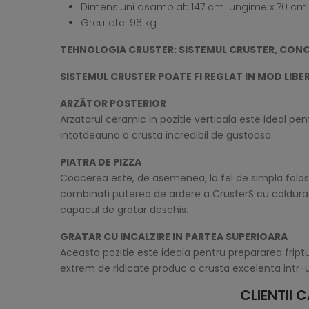
Dimensiuni asamblat: 147 cm lungime x 70 cm l
Greutate: 96 kg
TEHNOLOGIA CRUSTER: SISTEMUL CRUSTER, CONC
SISTEMUL CRUSTER POATE FI REGLAT IN MOD LIBER
ARZĂTOR POSTERIOR
Arzatorul ceramic in pozitie verticala este ideal pen
intotdeauna o crusta incredibil de gustoasa.
PIATRA DE PIZZA
Coacerea este, de asemenea, la fel de simpla folosi
combinati puterea de ardere a CrusterS cu caldura di
capacul de gratar deschis.
GRATAR CU INCALZIRE IN PARTEA SUPERIOARA
Aceasta pozitie este ideala pentru prepararea friptur
extrem de ridicate produc o crusta excelenta intr-u
CLIENTII