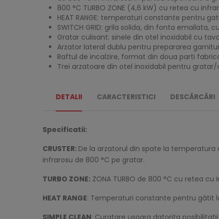
800 °C TURBO ZONE (4,6 kW) cu retea cu infraros
HEAT RANGE: temperaturi constante pentru gatit
SWITCH GRID: grila solida, din fonta emailata, c
Gratar culisant: sinele din otel inoxidabil cu tav
Arzator lateral dublu pentru prepararea garnituri
Raftul de incalzire, format din doua parti fabri
Trei arzatoare din otel inoxidabil pentru gratar
DETALII
CARACTERISTICI
DESCĂRCĂRI
Specificatii:
CRUSTER:
De la arzatorul din spate la temperatura de
infrarosu de 800 °C pe gratar.
TURBO ZONE:
ZONA TURBO de 800 °C cu retea cu infr
HEAT RANGE
: Temperaturi constante pentru gătit l
SIMPLE CLEAN
: Curatare usoara datorita posibilita