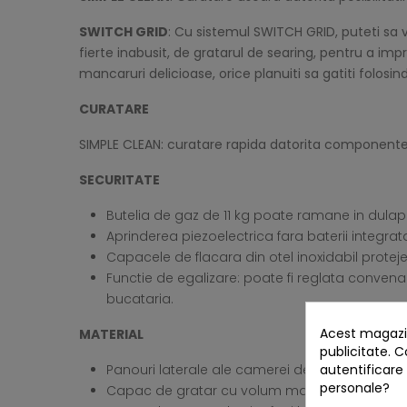
SWITCH GRID
: Cu sistemul SWITCH GRID, puteti sa v
fierte inabusit, de gratarul de searing, pentru a i
mancaruri delicioase, orice planuiti sa gatiti folos
CURATARE
SIMPLE CLEAN: curatare rapida datorita componentelor
SECURITATE
Butelia de gaz de 11 kg poate ramane in dulapu
Aprinderea piezoelectrica fara baterii integr
Capacele de flacara din otel inoxidabil proteje
Functie de egalizare: poate fi reglata convena
bucataria.
Acest magazin
MATERIAL
publicitate. C
autentificare
Panouri laterale ale camerei de ardere, realizat
personale?
Capac de gratar cu volum mare, realizat din o