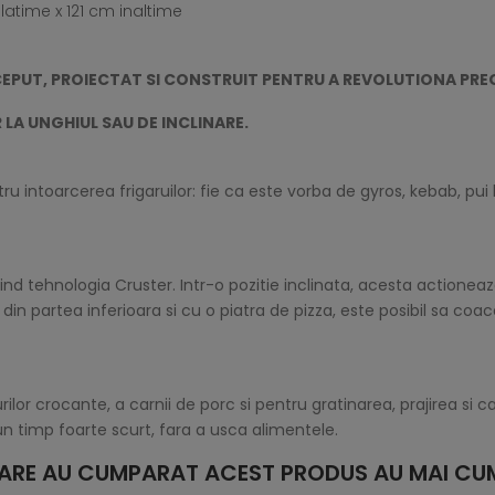
atime x 121 cm inaltime
EPUT, PROIECTAT SI CONSTRUIT PENTRU A REVOLUTIONA PRE
 LA UNGHIUL SAU DE INCLINARE.
tru intoarcerea frigaruilor: fie ca este vorba de gyros, kebab, pui
nd tehnologia Cruster. Intr-o pozitie inclinata, acesta actionea
n partea inferioara si cu o piatra de pizza, este posibil sa coac
ilor crocante, a carnii de porc si pentru gratinarea, prajirea si 
n timp foarte scurt, fara a usca alimentele.
 CARE AU CUMPARAT ACEST PRODUS AU MAI CUM