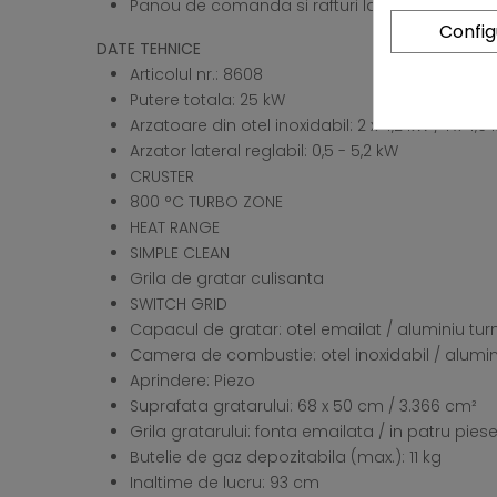
Panou de comanda si rafturi laterale din otel i
Confi
DATE TEHNICE
Articolul nr.: 8608
Putere totala: 25 kW
Arzatoare din otel inoxidabil: 2 x 4,2 kW / 1 x 4,6
Arzator lateral reglabil: 0,5 - 5,2 kW
CRUSTER
800 °C TURBO ZONE
HEAT RANGE
SIMPLE CLEAN
Grila de gratar culisanta
SWITCH GRID
Capacul de gratar: otel emailat / aluminiu tur
Camera de combustie: otel inoxidabil / alumin
Aprindere: Piezo
Suprafata gratarului: 68 x 50 cm / 3.366 cm²
Grila gratarului: fonta emailata / in patru pies
Butelie de gaz depozitabila (max.): 11 kg
Inaltime de lucru: 93 cm