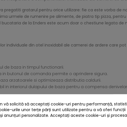
a pregatiti gratarul pentru orice utilizare: fie ca este vorba de
mprima urmele de rumenire pe alimente, de piatra tip pizza, pentr
ind bucataria de la Enders este acum doar o chestiune legata de mo
 individuale din otel inoxidabil ale camerei de ardere care pot 
l de baza in timpul functionarii.
ata in butonul de comanda permite o aprindere sigura.
aza arzatoarele si optimizeaza distributia caldurii.
bil in interiorul dulapului de baza pentru a compensa denivela
 vă solicită să acceptați cookie-uri pentru performanță, statistic
ookie-urile unor terțe părți sunt utilizate pentru a vă oferi funcții
 și anunțuri personalizate. Acceptați aceste cookie-uri și proces
e din aluminiu turnat de inalta calitate.
tel emailat si cu termometru integrat.