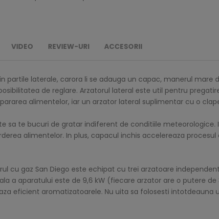
VIDEO
REVIEW-URI
ACCESORII
din partile laterale, carora li se adauga un capac, manerul mare d
 posibilitatea de reglare. Arzatorul lateral este util pentru pregat
ararea alimentelor, iar un arzator lateral suplimentar cu o clape
e sa te bucuri de gratar indiferent de conditiile meteorologice. It
arderea alimentelor. In plus, capacul inchis accelereaza procesu
arul cu gaz San Diego este echipat cu trei arzatoare independente
tala a aparatului este de 9,6 kW (fiecare arzator are o putere de
za eficient aromatizatoarele. Nu uita sa folosesti intotdeauna 