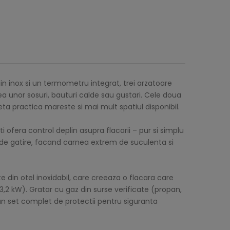
in inox si un termometru integrat, trei arzatoare
irea unor sosuri, bauturi calde sau gustari. Cele doua
ta practica mareste si mai mult spatiul disponibil.
i ofera control deplin asupra flacarii – pur si simplu
l de gatire, facand carnea extrem de suculenta si
 din otel inoxidabil, care creeaza o flacara care
 3,2 kW). Gratar cu gaz din surse verificate (propan,
un set complet de protectii pentru siguranta