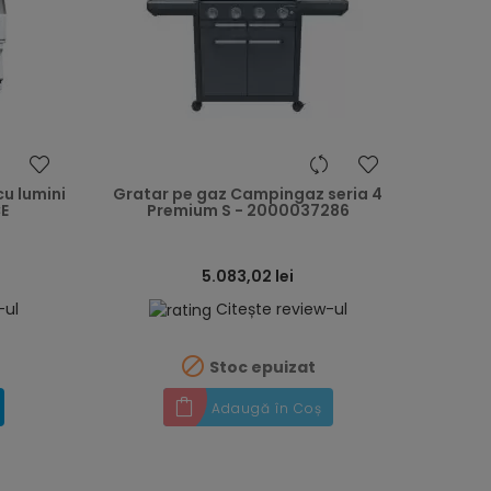
heart
heart
cu lumini
Gratar pe gaz Campingaz seria 4
E
Premium S - 2000037286
5.083,02 lei
-ul
Citește review-ul

Stoc epuizat
Adaugă în Coș