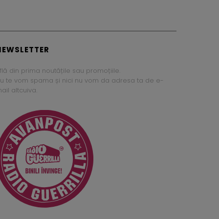
NEWSLETTER
flă din prima noutățile sau promoțiile.
u te vom spama și nici nu vom da adresa ta de e-
ail altcuiva.