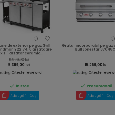
heart
rie de exterior pe gaz Grill
Gratar incorporabil pe gaz 
andmann 22174, 6 arzatoare
Bull Lonestar 87048C
x si 1 arzator ceramic...
5.999,00 lei
5.399,00 lei
15.269,00 lei
Citește review-ul
Citește review


În stoc
Precomandă
Adaugă în Coș
Adaugă în Coș