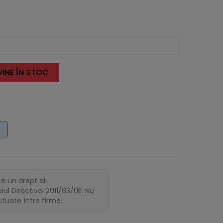
INE ÎN STOC
te un drept al
ul Directivei 2011/83/UE. Nu
ectuate între firme.