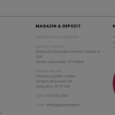
MAGAZIN & DEPOZIT
HOMEFIT SRL RO24842480
A
N
Adresă magazin:
m
Șoseaua Gheorghe Ionescu-Sisești nr.
226
Sector 1, București, CP 013824
Adresă depozit:
Olympia Logistic Center
Centura București 316
Glina, Ilfov, CP 077105
Sună:
0724 862 861
Scrie:
office@grillmarket.ro
ar