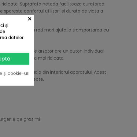
or ridicate. Suprafata neteda faciliteaza curatarea
e sporeste confortul utilizarii si durata de viata a
×
i și
ox, iar cele doua roti mari ajuta la transportarea cu
 de
area datelor
ga durata. Fiecare arzator are un buton individual
gaz = temperatura mai ridicata.
eptă
mperatura actuala din interiorul aparatului. Acest
e și cookie-uri
r rezultate perfecte.
urgerile de grasimi