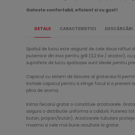
Gateste confortabil, eficient si cu gust!
DETALII
CARACTERISTICI
DESCĂRCĂRI
Spatiul de lucru este asigurat de cele doua rafturi 
puternice din inox pentru grill (3,2 Kw / arzator), cu
suprafete de lucru spatioase sunt ideale pentru prep
Capacul cu sistem de blocare al gratarului iti permit
inchide capacul pentru a stinge focul si a preveni 
plina de aroma.
Inima fiecarui gratar o constituie arzatoarele. Grat
asigura o distributie uniforma a caldurii. Puterea to
butan, propan/butan). Arzatoarele tubulare protejea
maxima si cele mai bune rezultate la gratar.