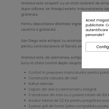
Gratarul este acoperit cu un strat rezistent de email
dupa utilizare, iar finisajul estetic imbunatateste asp
gratarului.
Acest magazin
Pentru depozitarea diferitelor ingrediente si accesor
publicitate. C
usurinta a gratarului.
autentificare
personale?
San Diego este echipat cu arzatoare tubulare din ote
pentru controlul precis al flacarii, iar aprinderea 
Confi
Gratarul este, de asemenea, echipat cu un termometr
lucru iti ofera control deplin asupra procesului de 
Confort in preparea mancarurilor pentru pana
Constructie robusta din otel
Rafturi laterale
Capac din otel cu termometru integrat
3 arzatoare din inox cu o putere totala de 9,6 
Arzator lateral de 3,2 Kw pentru pregatirea sosu
2 piese grill din fonta (plita compatibila poate