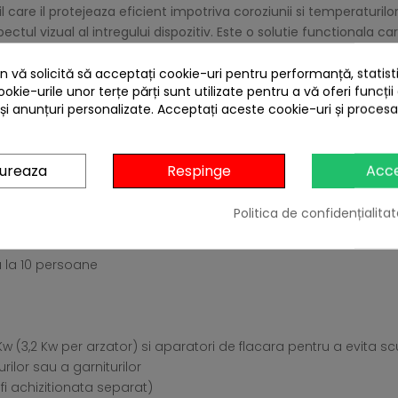
 care il protejeaza eficient impotriva coroziunii si temperaturil
ectul vizual al intregului dispozitiv. Este o solutie functionala car
 vă solicită să acceptați cookie-uri pentru performanță, statistic
ii ai la dispozitie un dulap mare cu usi frontale, cu manere din in
ookie-urile unor terțe părți sunt utilizate pentru a vă oferi funcții
 și anunțuri personalizate. Acceptați aceste cookie-uri și proces
l inoxidabil de inalta calitate, care asigura performante de lun
piezoelectrica incorporata aprinde gratarul instantaneu. Mai mult 
gureaza
Respinge
Acc
u situat in capac, care ofera informatii in timp real despre te
Politica de confidențialitat
gatit, impiedicand arderea alimentelor si garantand obtinerea uno
 la 10 persoane
Kw (3,2 Kw per arzator) si aparatori de flacara pentru a evita sc
rilor sau a garniturilor
 fi achizitionata separat)