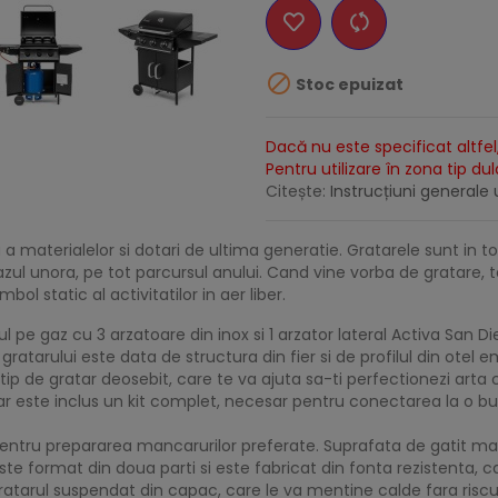

Stoc epuizat
Dacă nu este specificat altfel,
Pentru utilizare în zona tip du
Citește:
Instrucțiuni generale u
 a materialelor si dotari de ultima generatie. Gratarele sunt in to
 cazul unora, pe tot parcursul anului. Cand vine vorba de gratare, 
ol static al activitatilor in aer liber.
l pe gaz cu 3 arzatoare din inox si 1 arzator lateral Activa San D
ratarului este data de structura din fier si de profilul din otel e
 tip de gratar deosebit, care te va ajuta sa-ti perfectionezi arta 
atar este inclus un kit complet, necesar pentru conectarea la o bu
t pentru prepararea mancarurilor preferate. Suprafata de gatit ma
ste format din doua parti si este fabricat din fonta rezistenta, c
ratarul suspendat din capac, care le va mentine calde fara riscu