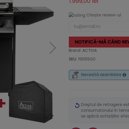
1.999,00 lei
Citește review-ul
NOTIFICĂ-MĂ CÂND REV
Brand: ACTIVA
SKU:
19689GD
Necesită asamblare
Dreptul de retragere es
consumatorului în temei
se aplică achizițiilor ef