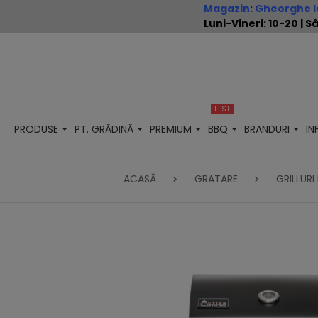
Magazin
:
Gheorghe Io
Luni-Vineri: 10-20 |
FEST
PRODUSE
PT. GRĂDINĂ
PREMIUM
BBQ
BRANDURI
I
ACASĂ
GRATARE
GRILLURI