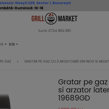
nescu-Sisești 226, Sector 1, București
 Sâmbătă-Duminică: 10-16
Sună:
0724 862 861
NFO
B2B
 PE GAZ
GRATAR PE GAZ CU 3 ARZATOARE DIN INOX SI ARZA
Gratar pe gaz 
si arzator lat
19689GD