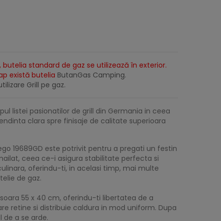
 butelia standard de gaz se utilizează în exterior.
lap există butelia
ButanGas Camping
.
tilizare Grill pe gaz.
pul listei pasionatilor de grill din Germania in ceea
tendinta clara spre finisaje de calitate superioara
iego 19689GD este potrivit pentru a pregati un festin
mailat, ceea ce-i asigura stabilitate perfecta si
culinara, oferindu-ti, in acelasi timp, mai multe
telie de gaz.
soara 55 x 40 cm, oferindu-ti libertatea de a
are retine si distribuie caldura in mod uniform. Dupa
l de a se arde.