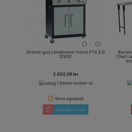
heart
Gratar gaz Landmann Triton PTS 3.0
Bucata
12930
Chef L
ino
2.002,09 lei
Citește review-ul

Stoc epuizat
Adaugă în Coș