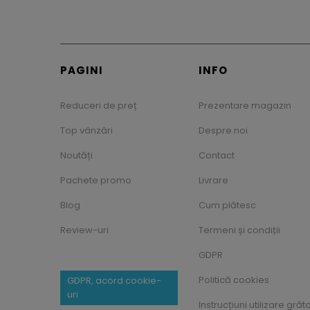
PAGINI
INFO
Reduceri de preț
Prezentare magazin
Top vânzări
Despre noi
Noutăți
Contact
Pachete promo
Livrare
Blog
Cum plătesc
Review-uri
Termeni și condiții
GDPR
Politică cookies
GDPR, acord cookie-
uri
Instrucțiuni utilizare grăt