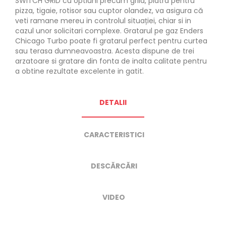
SWITCH GRID cu optiuni precum grila, piatra pentru
pizza, tigaie, rotisor sau cuptor olandez, va asigura că
veti ramane mereu in controlul situației, chiar si in
cazul unor solicitari complexe. Gratarul pe gaz Enders
Chicago Turbo poate fi gratarul perfect pentru curtea
sau terasa dumneavoastra. Acesta dispune de trei
arzatoare si gratare din fonta de inalta calitate pentru
a obtine rezultate excelente in gatit.
DETALII
CARACTERISTICI
DESCĂRCĂRI
VIDEO