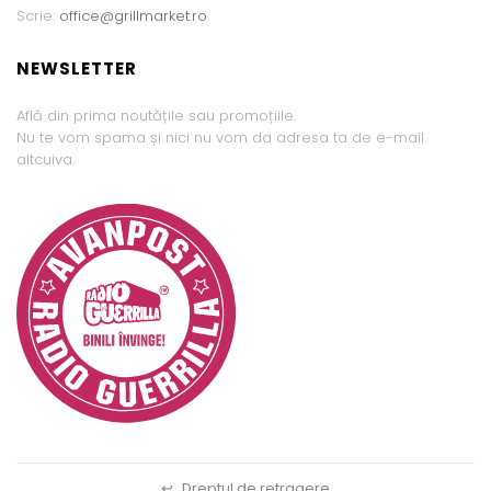
Scrie:
office@grillmarket.ro
NEWSLETTER
Află din prima noutățile sau promoțiile.
Nu te vom spama și nici nu vom da adresa ta de e-mail
altcuiva.
↩
Dreptul de retragere