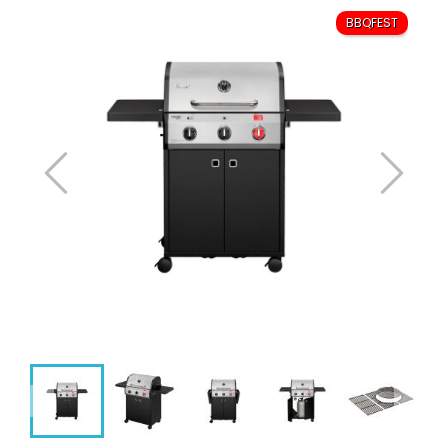
BBQFEST