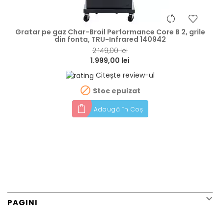
hea
Gratar pe gaz Char-Broil Performance Core B 2, grile
din fonta, TRU-Infrared 140942
2.149,00 lei
1.999,00 lei
Citește review-ul

Stoc epuizat
Adaugă în Coș

PAGINI