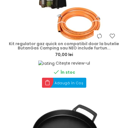
hea
Kit regulator gaz quick on compatibil doar la butelie
ButanGas Camping sau NEO include furtun...
70,00 lei
Citește review-ul

În stoc
Adaugă în Coș