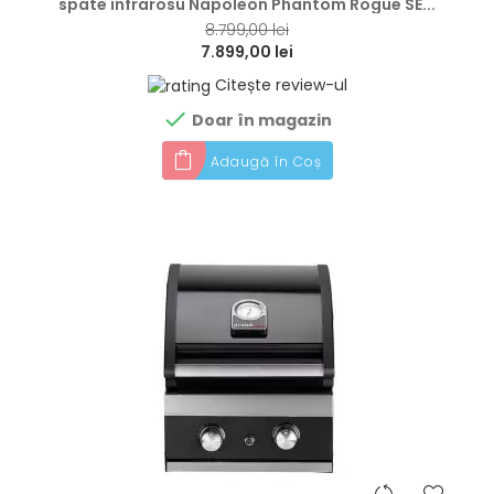
spate infrarosu Napoleon Phantom Rogue SE...
8.799,00 lei
7.899,00 lei
Citește review-ul

Doar în magazin
Adaugă în Coș