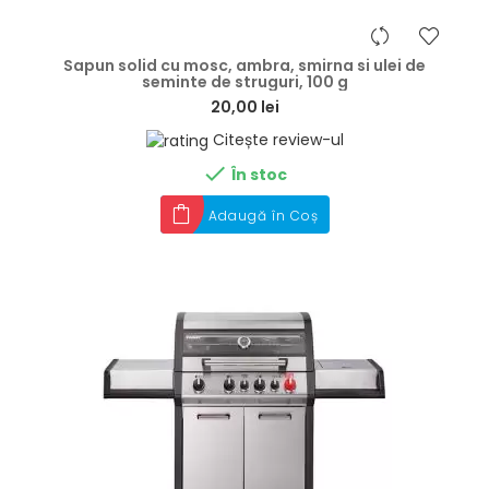
hea
Sapun solid cu mosc, ambra, smirna si ulei de
seminte de struguri, 100 g
20,00 lei
Citește review-ul

În stoc
Adaugă în Coș