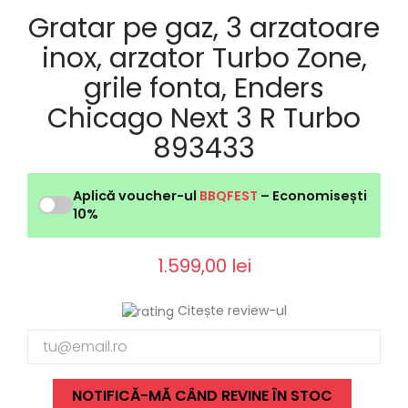
Gratar pe gaz, 3 arzatoare
inox, arzator Turbo Zone,
grile fonta, Enders
Chicago Next 3 R Turbo
893433
Aplică voucher-ul
BBQFEST
– Economisești
10%
1.599,00 lei
Citește review-ul
NOTIFICĂ-MĂ CÂND REVINE ÎN STOC