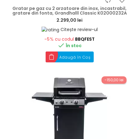
hea
Gratar pe gaz cu 2 arzatoare din inox, incastrabil,
gratare din fonta, Grandhalll Classic K02000232A
2.299,00 lei
Citește review-ul
-5%
cu codul
BBQFEST

În stoc
Adaugă în Coș
-150,00 lei