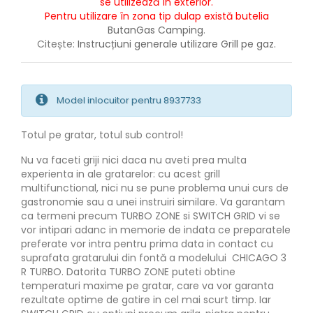
se utilizează în exterior.
Pentru utilizare în zona tip dulap există butelia
ButanGas Camping
.
Citește:
Instrucțiuni generale utilizare Grill pe gaz.
Model inlocuitor pentru 8937733
Totul pe gratar, totul sub control!
Nu va faceti griji nici daca nu aveti prea multa
experienta in ale gratarelor: cu acest grill
multifunctional, nici nu se pune problema unui curs de
gastronomie sau a unei instruiri similare. Va garantam
ca termeni precum TURBO ZONE si SWITCH GRID vi se
vor intipari adanc in memorie de indata ce preparatele
preferate vor intra pentru prima data in contact cu
suprafata gratarului din fontă a modelului CHICAGO 3
R TURBO. Datorita TURBO ZONE puteti obtine
temperaturi maxime pe gratar, care va vor garanta
rezultate optime de gatire in cel mai scurt timp. Iar