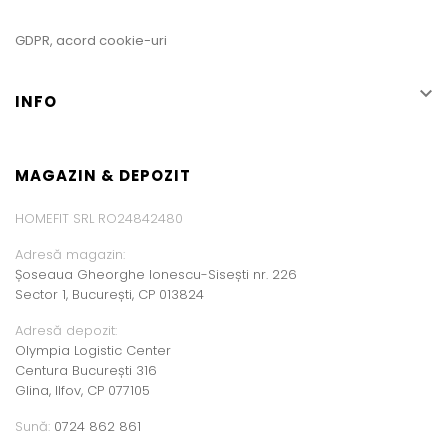
GDPR, acord cookie-uri

INFO
MAGAZIN & DEPOZIT
HOMEFIT SRL RO24842480
Adresă magazin:
Șoseaua Gheorghe Ionescu-Sisești nr. 226
Sector 1, București, CP 013824
Adresă depozit:
Olympia Logistic Center
Centura București 316
Glina, Ilfov, CP 077105
Sună:
0724 862 861