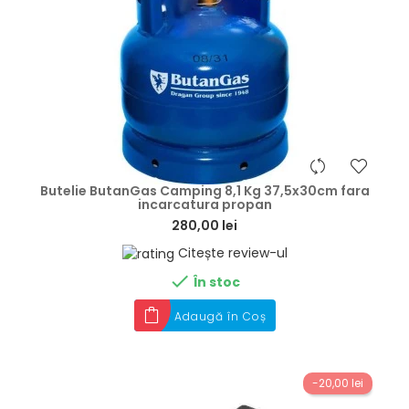
hea
Butelie ButanGas Camping 8,1 Kg 37,5x30cm fara
incarcatura propan
280,00 lei
Citește review-ul

În stoc
Adaugă în Coș
-20,00 lei