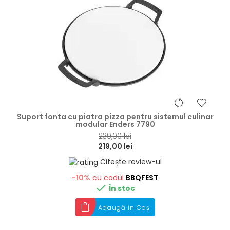
hea
Suport fonta cu piatra pizza pentru sistemul culinar
modular Enders 7790
239,00 lei
219,00 lei
Citește review-ul
-10%
cu codul
BBQFEST

În stoc
Adaugă în Coș