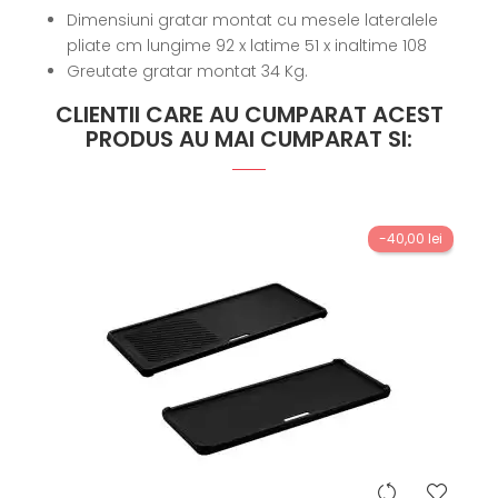
Dimensiuni gratar montat cu mesele lateralele
pliate cm lungime 92 x latime 51 x inaltime 108
Greutate gratar montat 34 Kg.
CLIENTII CARE AU CUMPARAT ACEST
PRODUS AU MAI CUMPARAT SI:
-40,00 lei
hea