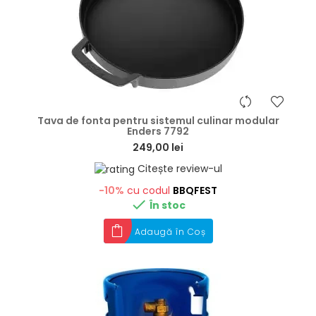
hea
Tava de fonta pentru sistemul culinar modular
Enders 7792
249,00 lei
Citește review-ul
-10%
cu codul
BBQFEST

În stoc
Adaugă în Coș