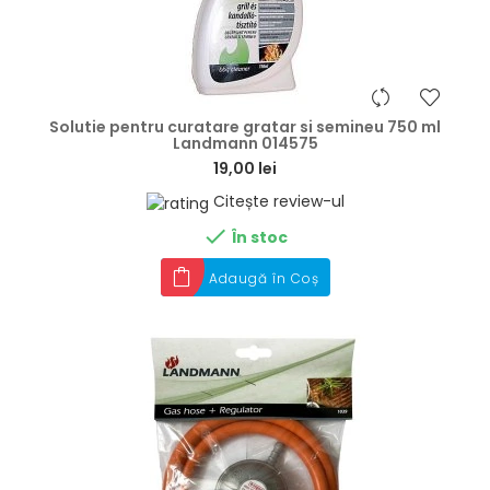
hea
Solutie pentru curatare gratar si semineu 750 ml
Landmann 014575
19,00 lei
Citește review-ul

În stoc
Adaugă în Coș