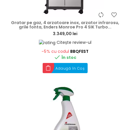
hea
Gratar pe gaz, 4 arzatoare inox, arzator infrarosu,
grile fonta, Enders Monroe Pro 4 SIK Turbo...
3.349,00 lei
Citește review-ul
-5%
cu codul
BBQFEST

În stoc
Adaugă în Coș