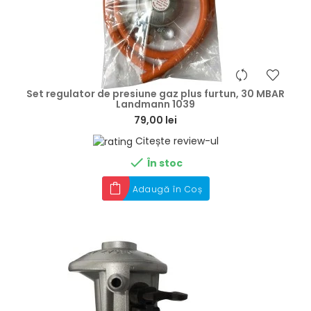
hea
Set regulator de presiune gaz plus furtun, 30 MBAR
Landmann 1039
79,00 lei
Citește review-ul

În stoc
Adaugă în Coș