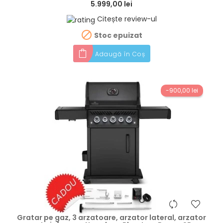
5.999,00 lei
Citește review-ul

Stoc epuizat
Adaugă în Coș
-900,00 lei
hea
Gratar pe gaz, 3 arzatoare, arzator lateral, arzator