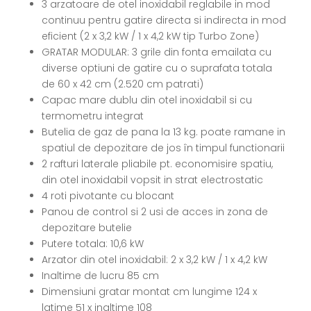
3 arzatoare de otel inoxidabil reglabile in mod
continuu pentru gatire directa si indirecta in mod
eficient (2 x 3,2 kW / 1 x 4,2 kW tip Turbo Zone)
GRATAR MODULAR: 3 grile din fonta emailata cu
diverse optiuni de gatire cu o suprafata totala
de 60 x 42 cm (2.520 cm patrati)
Capac mare dublu din otel inoxidabil si cu
termometru integrat
Butelia de gaz de pana la 13 kg. poate ramane in
spatiul de depozitare de jos în timpul functionarii
2 rafturi laterale pliabile pt. economisire spatiu,
din otel inoxidabil vopsit in strat electrostatic
4 roti pivotante cu blocant
Panou de control si 2 usi de acces in zona de
depozitare butelie
Putere totala: 10,6 kW
Arzator din otel inoxidabil: 2 x 3,2 kW / 1 x 4,2 kW
Inaltime de lucru 85 cm
Dimensiuni gratar montat cm lungime 124 x
latime 51 x inaltime 108