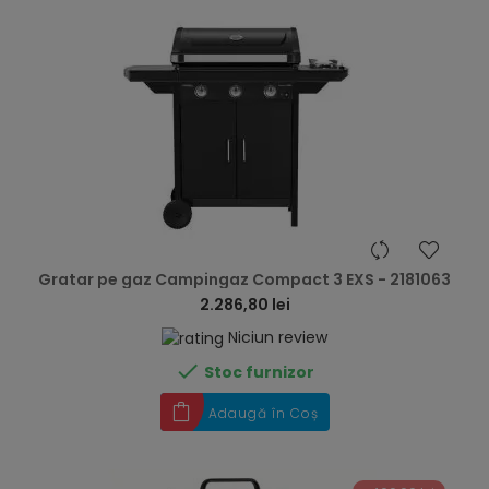
hea
Gratar pe gaz Campingaz Compact 3 EXS - 2181063
2.286,80 lei
Niciun review

Stoc furnizor
Adaugă în Coș