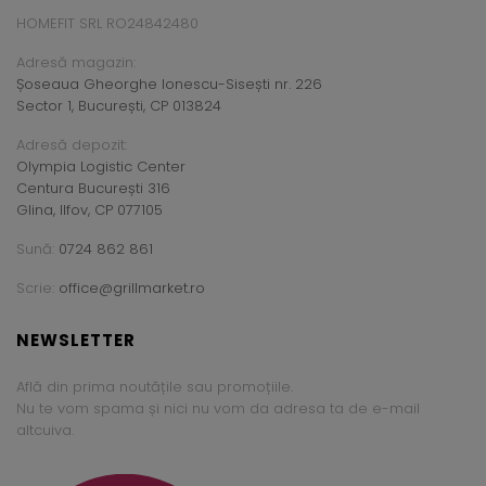
HOMEFIT SRL RO24842480
Adresă magazin:
Șoseaua Gheorghe Ionescu-Sisești nr. 226
Sector 1, București, CP 013824
Adresă depozit:
Olympia Logistic Center
Centura București 316
Glina, Ilfov, CP 077105
Sună:
0724 862 861
Scrie:
office@grillmarket.ro
NEWSLETTER
Află din prima noutățile sau promoțiile.
Nu te vom spama și nici nu vom da adresa ta de e-mail
altcuiva.