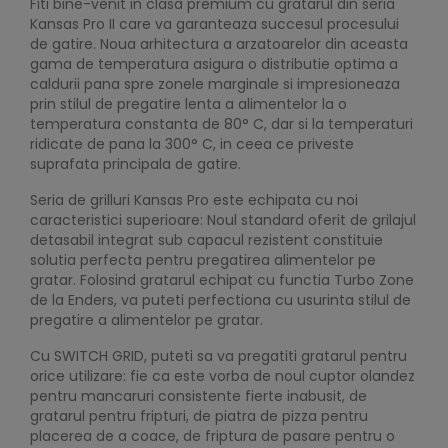
Fiti bine-venit in clasa premium cu gratarul din seria
Kansas Pro II care va garanteaza succesul procesului
de gatire. Noua arhitectura a arzatoarelor din aceasta
gama de temperatura asigura o distributie optima a
caldurii pana spre zonele marginale si impresioneaza
prin stilul de pregatire lenta a alimentelor la o
temperatura constanta de 80° C, dar si la temperaturi
ridicate de pana la 300° C, in ceea ce priveste
suprafata principala de gatire.
Seria de grilluri Kansas Pro este echipata cu noi
caracteristici superioare: Noul standard oferit de grilajul
detasabil integrat sub capacul rezistent constituie
solutia perfecta pentru pregatirea alimentelor pe
gratar. Folosind gratarul echipat cu functia Turbo Zone
de la Enders, va puteti perfectiona cu usurinta stilul de
pregatire a alimentelor pe gratar.
Cu SWITCH GRID, puteti sa va pregatiti gratarul pentru
orice utilizare: fie ca este vorba de noul cuptor olandez
pentru mancaruri consistente fierte inabusit, de
gratarul pentru fripturi, de piatra de pizza pentru
placerea de a coace, de friptura de pasare pentru o