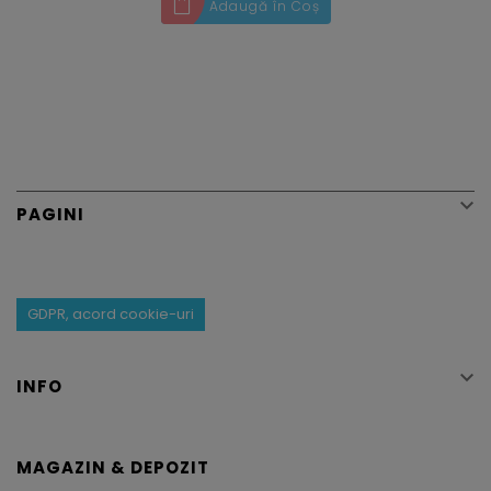
Adaugă în Coș

PAGINI
GDPR, acord cookie-uri

INFO
MAGAZIN & DEPOZIT