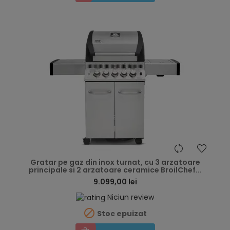
hea
Gratar pe gaz din inox turnat, cu 3 arzatoare
principale si 2 arzatoare ceramice BroilChef...
9.099,00 lei
Niciun review

Stoc epuizat