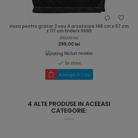
hea
Husa pentru gratar 3 sau 4 arzatoare 148 cm x 57 cm
x 117 cm Enders 5696
319,00 lei
299,00 lei
Niciun review

În stoc
Adaugă în Coș
4 ALTE PRODUSE IN ACEEASI
CATEGORIE: