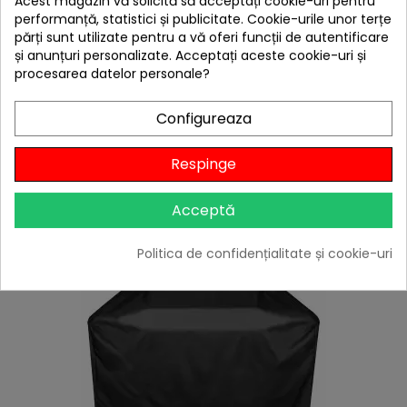
Acest magazin vă solicită să acceptați cookie-uri pentru
Acces frontal la tava de scurgere grasimi
performanță, statistici și publicitate. Cookie-urile unor terțe
Desfacator de sticle integrat din otel inoxidabil
părți sunt utilizate pentru a vă oferi funcții de autentificare
Inaltimea de lucru: 89 cm
și anunțuri personalizate. Acceptați aceste cookie-uri și
procesarea datelor personale?
Patru roti robuste pentru transportarea cu
usurinta a grillului
Dimensiuni produs: 142 x 64 x 118 cm
Configureaza
CLIENTII CARE AU CUMPARAT ACEST
Respinge
PRODUS AU MAI CUMPARAT SI:
Acceptă
Politica de confidențialitate și cookie-uri
-20,00 lei