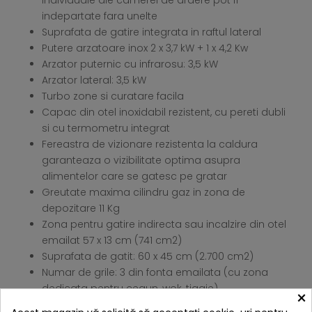
individuale ale camerei de ardere pot fi
indepartate fara unelte
Suprafata de gatire integrata in raftul lateral
Putere arzatoare inox 2 x 3,7 kW + 1 x 4,2 Kw
Arzator puternic cu infrarosu: 3,5 kW
Arzator lateral: 3,5 kW
Turbo zone si curatare facila
Capac din otel inoxidabil rezistent, cu pereti dubli
si cu termometru integrat
Fereastra de vizionare rezistenta la caldura
garanteaza o vizibilitate optima asupra
alimentelor care se gatesc pe gratar
Greutate maxima cilindru gaz in zona de
depozitare 11 Kg
Zona pentru gatire indirecta sau incalzire din otel
emailat 57 x 13 cm (741 cm2)
Suprafata de gatit: 60 x 45 cm (2.700 cm2)
Numar de grile: 3 din fonta emailata (cu zona
dedicata pentru ceaun, wok, tigaie)
×
Doua rafturi laterale