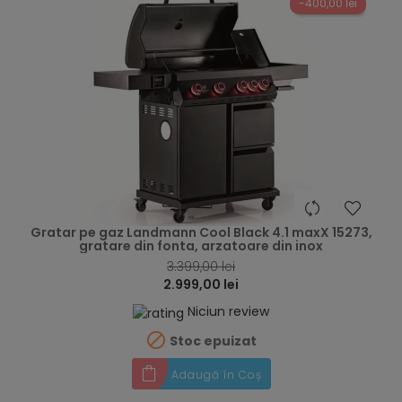
-400,00 lei
hea
Gratar pe gaz Landmann Cool Black 4.1 maxX 15273,
gratare din fonta, arzatoare din inox
3.399,00 lei
2.999,00 lei
Niciun review

Stoc epuizat
Adaugă în Coș