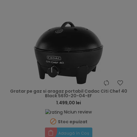
hea
Gratar pe gaz si aragaz portabil Cadac Citi Chef 40
Black 5610-20-04-EF
1.499,00 lei
Niciun review

Stoc epuizat
Adaugă în Coș