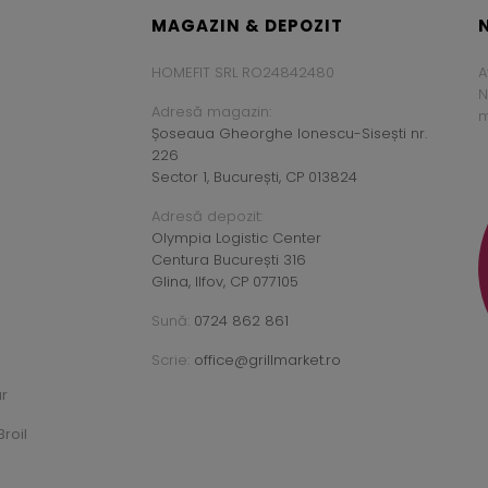
MAGAZIN & DEPOZIT
HOMEFIT SRL RO24842480
A
N
Adresă magazin:
m
Șoseaua Gheorghe Ionescu-Sisești nr.
226
Sector 1, București, CP 013824
Adresă depozit:
Olympia Logistic Center
Centura București 316
Glina, Ilfov, CP 077105
Sună:
0724 862 861
Scrie:
office@grillmarket.ro
ar
roil