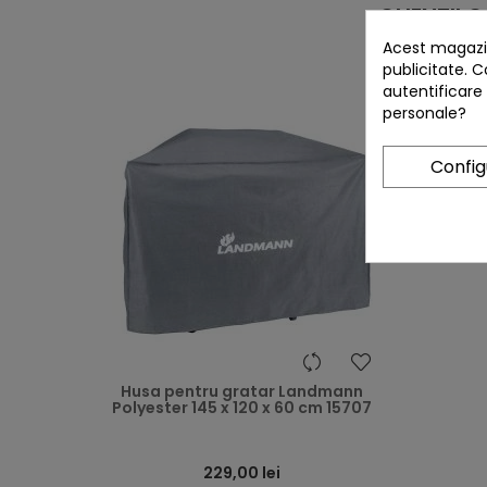
CLIENTII
Acest magazin
publicitate. C
autentificare
personale?
Confi
heart
Husa pentru gratar Landmann
Polyester 145 x 120 x 60 cm 15707
229,00 lei