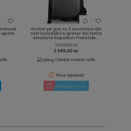
heart
heart
 natural
Gratar pe gaz cu 3 arzatoare din
r spate
otel inoxidabil si gratar din fonta
emailata Napoleon Freestyle...
2.669,00 lei
2.589,00 lei
rile
Citește review-urile

Stoc epuizat
Adaugă în Coș