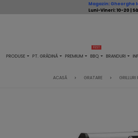
Magazin
:
Gheorghe Io
Luni-Vineri: 10-20 |
FEST
PRODUSE
PT. GRĂDINĂ
PREMIUM
BBQ
BRANDURI
I
ACASĂ
GRATARE
GRILLURI