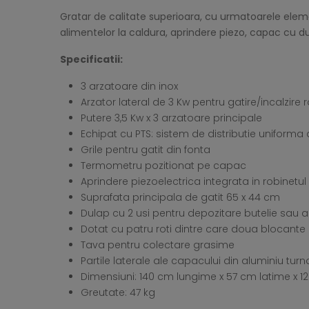
Gratar de calitate superioara, cu urmatoarele elemen
alimentelor la caldura, aprindere piezo, capac cu du
Specificatii:
3 arzatoare din inox
Arzator lateral de 3 Kw pentru gatire/incalzire 
Putere 3,5 Kw x 3 arzatoare principale
Echipat cu PTS: sistem de distributie uniforma a
Grile pentru gatit din fonta
Termometru pozitionat pe capac
Aprindere piezoelectrica integrata in robinetu
Suprafata principala de gatit 65 x 44 cm
Dulap cu 2 usi pentru depozitare butelie sau a
Dotat cu patru roti dintre care doua blocant
Tava pentru colectare grasime
Partile laterale ale capacului din aluminiu turn
Dimensiuni: 140 cm lungime x 57 cm latime x 1
Greutate: 47 kg