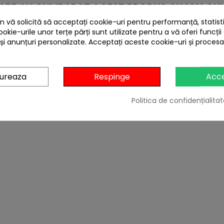
 CARE AU CUMPARAT ACEST PRODUS AU MAI CUM
 vă solicită să acceptați cookie-uri pentru performanță, statistic
ookie-urile unor terțe părți sunt utilizate pentru a vă oferi funcții
 și anunțuri personalizate. Acceptați aceste cookie-uri și proces
gureaza
Respinge
Acc
Politica de confidențialitat