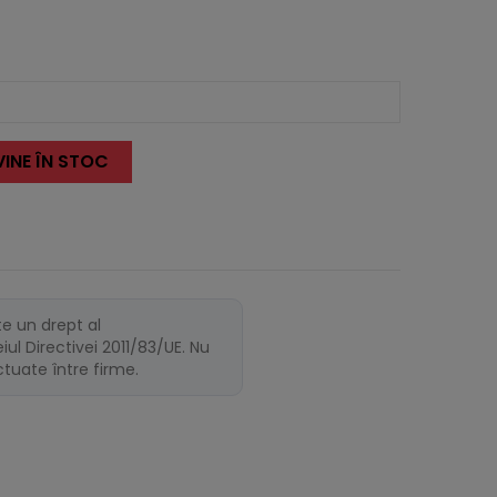
INE ÎN STOC
te un drept al
ul Directivei 2011/83/UE. Nu
ectuate între firme.