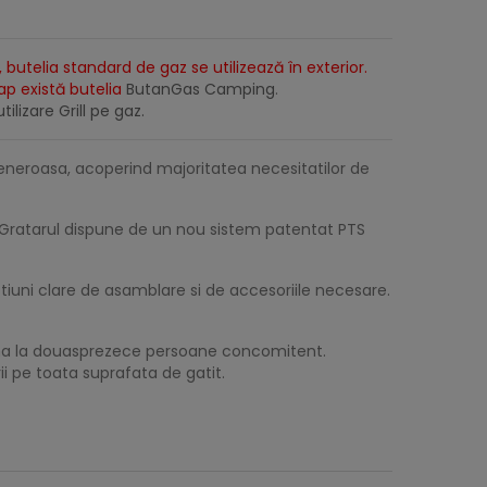
 butelia standard de gaz se utilizează în exterior.
lap există butelia
ButanGas Camping
.
tilizare Grill pe gaz.
neroasa, acoperind majoritatea necesitatilor de
l. Gratarul dispune de un nou sistem patentat PTS
tiuni clare de asamblare si de accesoriile necesare.
pana la douasprezece persoane concomitent.
i pe toata suprafata de gatit.