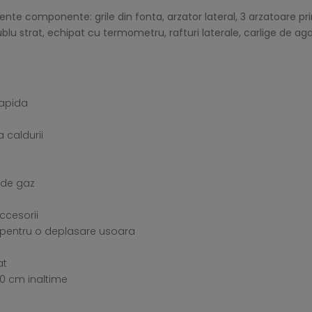
te componente: grile din fonta, arzator lateral, 3 arzatoare prin
blu strat, echipat cu termometru, rafturi laterale, carlige de aga
rapida
 caldurii
l de gaz
ccesorii
e pentru o deplasare usoara
at
20 cm inaltime