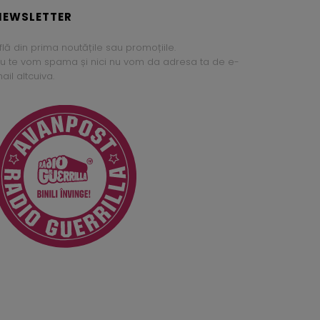
NEWSLETTER
flă din prima noutățile sau promoțiile.
u te vom spama și nici nu vom da adresa ta de e-
ail altcuiva.