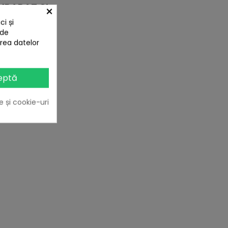
PARAT SI:
×
i și
 de
area datelor
eptă
e și cookie-uri