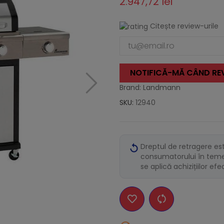
2.947,72 lei
Citește review-urile
NOTIFICĂ-MĂ CÂND REV
Brand: Landmann
SKU:
12940
Dreptul de retragere es
consumatorului în temei
se aplică achizițiilor ef