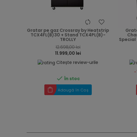
heart
Gratar pe gaz Crossray by Heatstrip
Grata
TCX4FL(B)30 + Stand TCX4PL(B)-
Char
TROLLY
Special 
12.698,00 lei
11.999,00 lei
Citește review-urile
-

În stoc
Adaugă în Coș