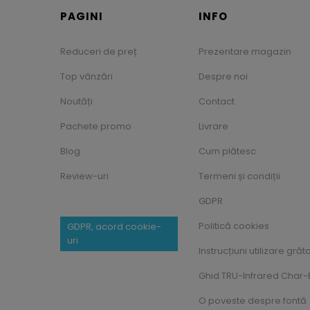
PAGINI
INFO
Reduceri de preț
Prezentare magazin
Top vânzări
Despre noi
Noutăți
Contact
Pachete promo
Livrare
Blog
Cum plătesc
Review-uri
Termeni și condiții
GDPR
Politică cookies
GDPR, acord cookie-
uri
Instrucțiuni utilizare grăt
Ghid TRU-Infrared Char-B
O poveste despre fontă