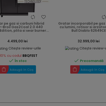
heart
r pe gaz si carbuni hibrid
Gratar incorporabil pe gaz
-Broil Gas2Coal 2.0 440
cu lumini, rotisor si arzato
Edition, plita si sear burner...
Bull Diablo 62649CE
4.499,00 lei
32.999,00 lei
Citește review-urile
Citește review-u
10%
cu codul
BBQFEST


În stoc
Precomandă
Adaugă în Coș
Adaugă în Coș