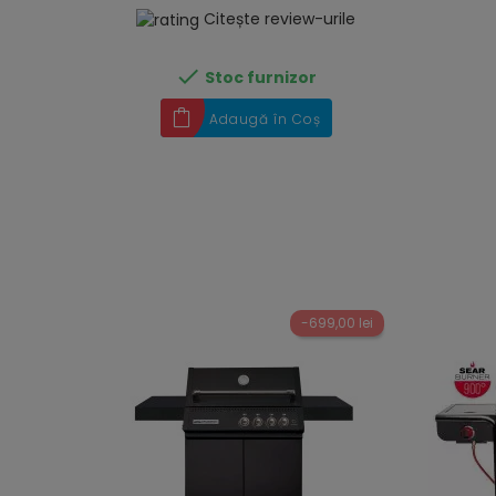
Citește review-urile

Stoc furnizor
Adaugă în Coș
-699,00 lei