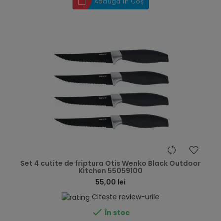
Adaugă în Coș
hea
Set 4 cutite de friptura Otis Wenko Black Outdoor
Kitchen 55059100
55,00 lei
Citește review-urile

În stoc