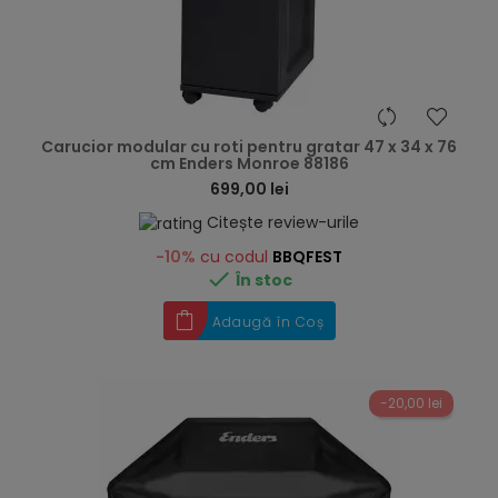
hea
Carucior modular cu roti pentru gratar 47 x 34 x 76
cm Enders Monroe 88186
699,00 lei
Citește review-urile
-10%
cu codul
BBQFEST

În stoc
Adaugă în Coș
-20,00 lei