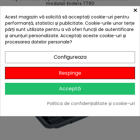
modular Enders 7790
×
239,00 lei
Acest magazin vă solicită să acceptați cookie-uri pentru
219,00 lei
performanță, statistici și publicitate. Cookie-urile unor terțe
Citește review-urile
părți sunt utilizate pentru a vă oferi funcții de autentificare
și anunțuri personalizate. Acceptați aceste cookie-uri și
-10%
cu codul
BBQFEST

procesarea datelor personale?
În stoc
Adaugă în Coș
Configureaza
Respinge
Acceptă
Politica de confidențialitate și cookie-uri