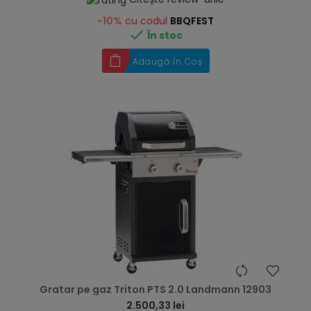
-10%
cu codul
BBQFEST

În stoc
Adaugă în Coș
hea
Gratar pe gaz Triton PTS 2.0 Landmann 12903
2.500,33 lei