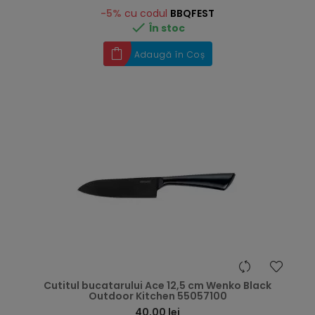
-5%
cu codul
BBQFEST

În stoc
Adaugă în Coș
hea
Cutitul bucatarului Ace 12,5 cm Wenko Black
Outdoor Kitchen 55057100
40,00 lei