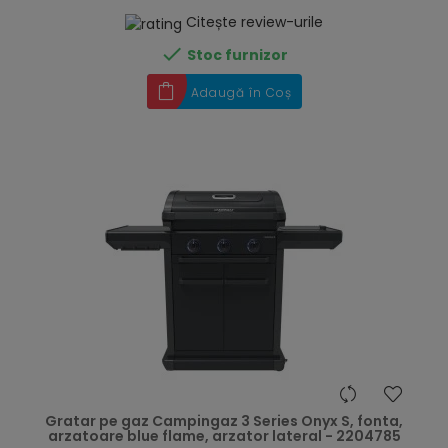
Citește review-urile

Stoc furnizor
Adaugă în Coș
hea
Gratar pe gaz Campingaz 3 Series Onyx S, fonta,
arzatoare blue flame, arzator lateral - 2204785