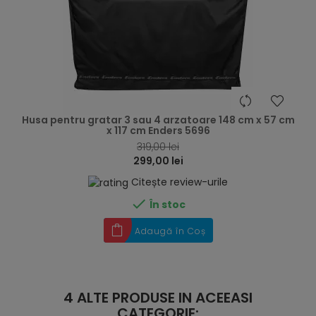
hea
Husa pentru gratar 3 sau 4 arzatoare 148 cm x 57 cm
x 117 cm Enders 5696
319,00 lei
299,00 lei
Citește review-urile

În stoc
Adaugă în Coș
4 ALTE PRODUSE IN ACEEASI
CATEGORIE: