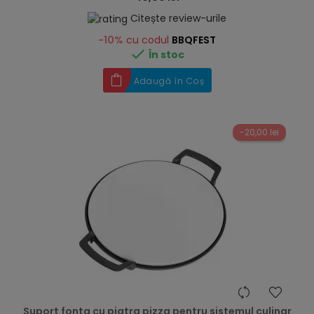
Citește review-urile
-10%
cu codul
BBQFEST

În stoc
Adaugă în Coș
-20,00 lei
hea
Suport fonta cu piatra pizza pentru sistemul culinar