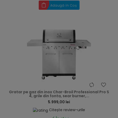
Adaugă în Coș
hea
Gratar pe gaz din inox Char-Broil Professional Pro S
4, grile din fonta, sear burner,...
5.999,00 lei
Citește review-urile