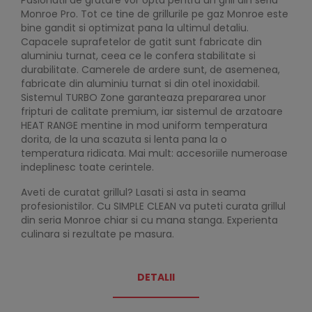
Pasionatii de gratare vor opta pentru un grill din seria
Monroe Pro. Tot ce tine de grillurile pe gaz Monroe este
bine gandit si optimizat pana la ultimul detaliu.
Capacele suprafetelor de gatit sunt fabricate din
aluminiu turnat, ceea ce le confera stabilitate si
durabilitate. Camerele de ardere sunt, de asemenea,
fabricate din aluminiu turnat si din otel inoxidabil.
Sistemul TURBO Zone garanteaza prepararea unor
fripturi de calitate premium, iar sistemul de arzatoare
HEAT RANGE mentine in mod uniform temperatura
dorita, de la una scazuta si lenta pana la o
temperatura ridicata. Mai mult: accesoriile numeroase
indeplinesc toate cerintele.
Aveti de curatat grillul? Lasati si asta in seama
profesionistilor. Cu SIMPLE CLEAN va puteti curata grillul
din seria Monroe chiar si cu mana stanga. Experienta
culinara si rezultate pe masura.
DETALII