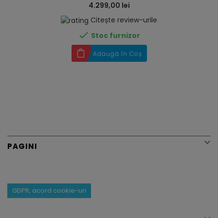
4.299,00 lei
Citește review-urile

Stoc furnizor
Adaugă în Coș

PAGINI
GDPR, acord cookie-uri