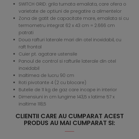
SWITCH GRID: grila turnata emailata, care ofera o
varietate de optiuni de pregatire a alimentelor
Zona de gatit de capacitate mare, emailata si cu
termometru integrat 62 x 43 cm = 2.666 cm
patrati
Doua rafturi laterale mari din otel inoxidabil, cu
raft frontal
Cuier pt. agatare ustensile
Panoul de control si rafturile laterale din otel
inoxidabil
Inaltimea de lucru 90 cm
Roti pivotante 4 (2 cu blocare)
Butelie de 11 kg de gaz care incape in interior
Dimensiuni in cm lungime 143,5 x latime 57 x
inaltime 118,5
CLIENTII CARE AU CUMPARAT ACEST
PRODUS AU MAI CUMPARAT SI: