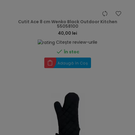
hea
Cutit Ace 8 cm Wenko Black Outdoor Kitchen
55058100
40,00 lei
Citește review-urile

În stoc
Adaugă în Coș