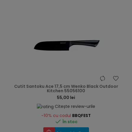
hea
Cutit Santoku Ace 17,5 cm Wenko Black Outdoor
Kitchen 55056100
55,00 lei
Citește review-urile
-10%
cu codul
BBQFEST

În stoc