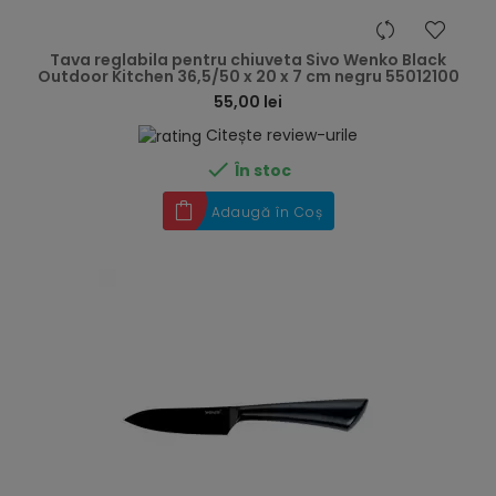
hea
Tava reglabila pentru chiuveta Sivo Wenko Black
Outdoor Kitchen 36,5/50 x 20 x 7 cm negru 55012100
55,00 lei
Citește review-urile

În stoc
Adaugă în Coș