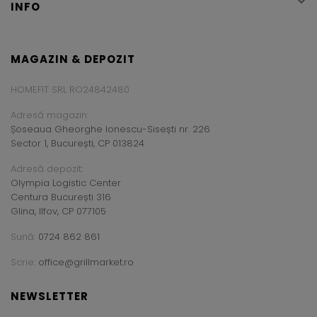

INFO
MAGAZIN & DEPOZIT
HOMEFIT SRL RO24842480
Adresă magazin:
Șoseaua Gheorghe Ionescu-Sisești nr. 226
Sector 1, București, CP 013824
Adresă depozit:
Olympia Logistic Center
Centura București 316
Glina, Ilfov, CP 077105
Sună:
0724 862 861
Scrie:
office@grillmarket.ro
NEWSLETTER