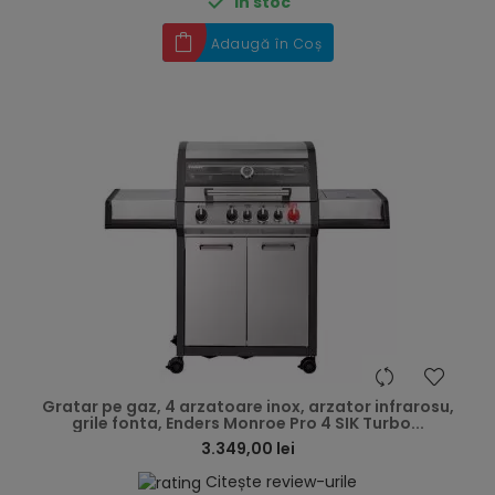

În stoc
Adaugă în Coș
hea
Gratar pe gaz, 4 arzatoare inox, arzator infrarosu,
grile fonta, Enders Monroe Pro 4 SIK Turbo...
3.349,00 lei
Citește review-urile