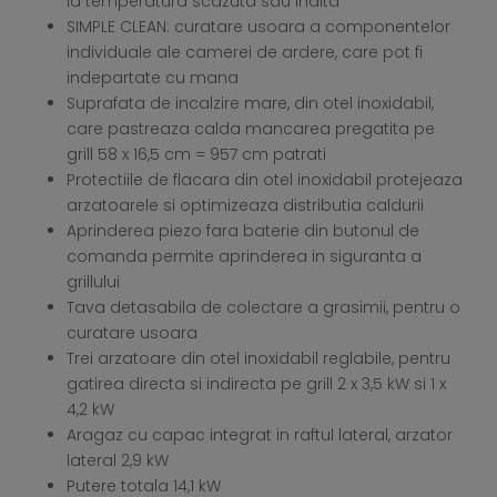
la temperatura scazuta sau inalta
SIMPLE CLEAN: curatare usoara a componentelor
individuale ale camerei de ardere, care pot fi
indepartate cu mana
Suprafata de incalzire mare, din otel inoxidabil,
care pastreaza calda mancarea pregatita pe
grill 58 x 16,5 cm = 957 cm patrati
Protectiile de flacara din otel inoxidabil protejeaza
arzatoarele si optimizeaza distributia caldurii
Aprinderea piezo fara baterie din butonul de
comanda permite aprinderea in siguranta a
grillului
Tava detasabila de colectare a grasimii, pentru o
curatare usoara
Trei arzatoare din otel inoxidabil reglabile, pentru
gatirea directa si indirecta pe grill 2 x 3,5 kW si 1 x
4,2 kW
Aragaz cu capac integrat in raftul lateral, arzator
lateral 2,9 kW
Putere totala 14,1 kW