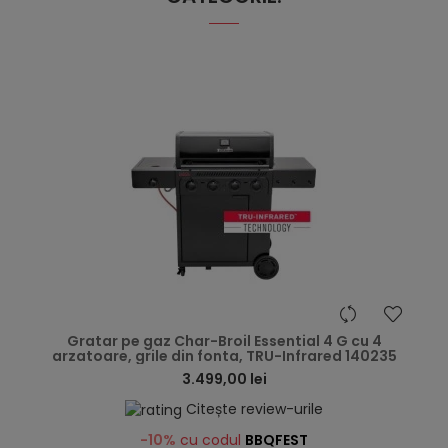
hea
Gratar pe gaz Char-Broil Essential 4 G cu 4
arzatoare, grile din fonta, TRU-Infrared 140235
3.499,00 lei
Citește review-urile
-10%
cu codul
BBQFEST