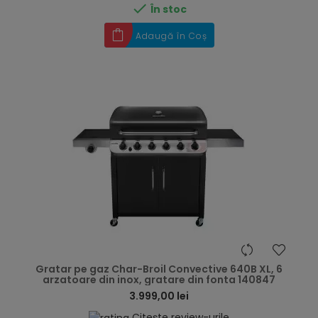

În stoc
Adaugă în Coș
hea
Gratar pe gaz Char-Broil Convective 640B XL, 6
arzatoare din inox, gratare din fonta 140847
3.999,00 lei
Citește review-urile