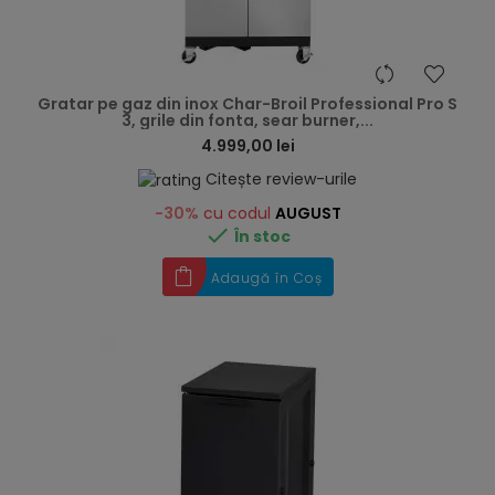
hea
Gratar pe gaz din inox Char-Broil Professional Pro S
3, grile din fonta, sear burner,...
4.999,00 lei
Citește review-urile
-30%
cu codul
AUGUST

În stoc
Adaugă în Coș