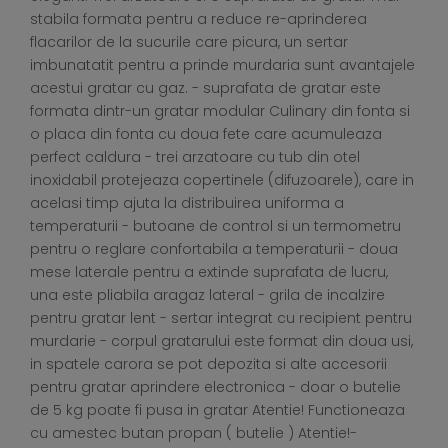
stabila formata pentru a reduce re-aprinderea
flacarilor de la sucurile care picura, un sertar
imbunatatit pentru a prinde murdaria sunt avantajele
acestui gratar cu gaz. - suprafata de gratar este
formata dintr-un gratar modular Culinary din fonta si
o placa din fonta cu doua fete care acumuleaza
perfect caldura - trei arzatoare cu tub din otel
inoxidabil protejeaza copertinele (difuzoarele), care in
acelasi timp ajuta la distribuirea uniforma a
temperaturii - butoane de control si un termometru
pentru o reglare confortabila a temperaturii - doua
mese laterale pentru a extinde suprafata de lucru,
una este pliabila aragaz lateral - grila de incalzire
pentru gratar lent - sertar integrat cu recipient pentru
murdarie - corpul gratarului este format din doua usi,
in spatele carora se pot depozita si alte accesorii
pentru gratar aprindere electronica - doar o butelie
de 5 kg poate fi pusa in gratar Atentie! Functioneaza
cu amestec butan propan ( butelie ) Atentie!-