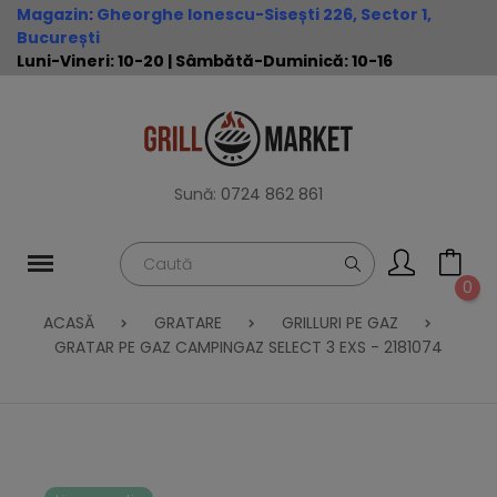
Magazin
:
Gheorghe Ionescu-Sisești 226, Sector 1,
București
Luni-Vineri: 10-20 | Sâmbătă-Duminică: 10-16
Sună:
0724 862 861
0
ACASĂ
GRATARE
GRILLURI PE GAZ
GRATAR PE GAZ CAMPINGAZ SELECT 3 EXS - 2181074