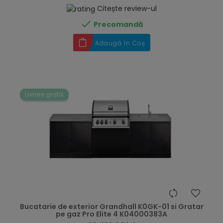
Citește review-ul

Precomandă
Adaugă în Coș
Livrare gratis
hea
Bucatarie de exterior Grandhall K0GK-01 si Gratar
pe gaz Pro Elite 4 K04000383A