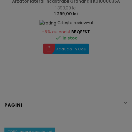
Arzator lateral incastrabil Grandhall K01000036A
1.399,00 lei
1.299,00 lei
Citește review-ul
-5%
cu codul
BBQFEST

În stoc
Adaugă în Coș

PAGINI
GDPR, acord cookie-uri