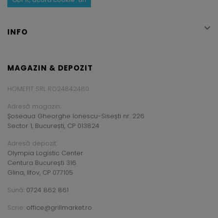

INFO
MAGAZIN & DEPOZIT
HOMEFIT SRL RO24842480
Adresă magazin:
Șoseaua Gheorghe Ionescu-Sisești nr. 226
Sector 1, București, CP 013824
Adresă depozit:
Olympia Logistic Center
Centura București 316
Glina, Ilfov, CP 077105
Sună:
0724 862 861
Scrie:
office@grillmarket.ro