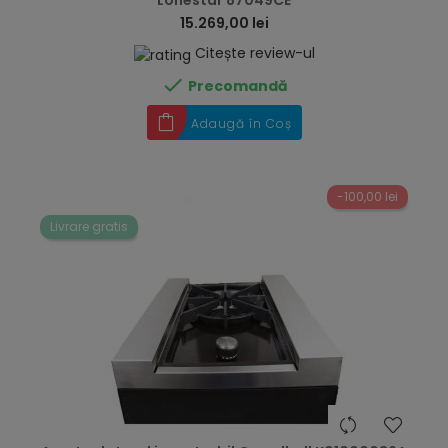
Lonestar 87049CE
15.269,00 lei
Citește review-ul

Precomandă
Adaugă în Coș
-100,00 lei
Livrare gratis
hea