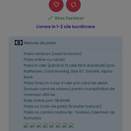

Stoc furnizor
Livrare în 1-2 zile lucrătoare
Metode de plata:
Plata ramburs (cash la livrare)
Plata online cu cardul
Plata în rate (pănă la 12 rate fără dobândă) prin
Raiffeisen, Card Avantaj, Star BT, Garanti, Alpha
Bank
Plata Oney în 3 sau 4 rate prin card de debit
(inclusiv card de salariu) pentru cumpărături de
minimum 450 lei.
Rate online prin TBI BANK
Plata cu Ordin de plată (transfer bancar)
Plata cu carduri cadou tip : Sodexo, Edenred, Up
Romania