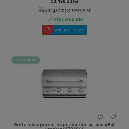
23.496,00 lei
Citește review-ul

Precomandă
Adaugă în Coș
Livrare gratis
hea
Gratar incorporabil pe gaz natural cu lumini Bull