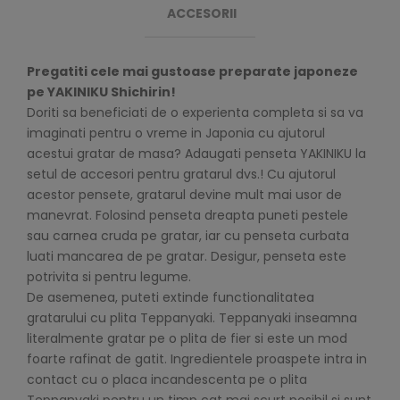
ACCESORII
Pregatiti cele mai gustoase preparate japoneze
pe YAKINIKU Shichirin!
Doriti sa beneficiati de o experienta completa si sa va
imaginati pentru o vreme in Japonia cu ajutorul
acestui gratar de masa? Adaugati penseta YAKINIKU la
setul de accesori pentru gratarul dvs.! Cu ajutorul
acestor pensete, gratarul devine mult mai usor de
manevrat. Folosind penseta dreapta puneti pestele
sau carnea cruda pe gratar, iar cu penseta curbata
luati mancarea de pe gratar. Desigur, penseta este
potrivita si pentru legume.
De asemenea, puteti extinde functionalitatea
gratarului cu plita Teppanyaki. Teppanyaki inseamna
literalmente gratar pe o plita de fier si este un mod
foarte rafinat de gatit. Ingredientele proaspete intra in
contact cu o placa incandescenta pe o plita