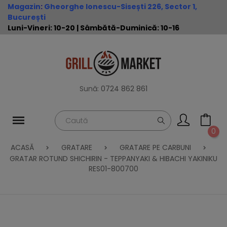
Magazin
:
Gheorghe Ionescu-Sisești 226, Sector 1,
București
Luni-Vineri: 10-20 | Sâmbătă-Duminică: 10-16
Sună:
0724 862 861
0
ACASĂ
GRATARE
GRATARE PE CARBUNI
GRATAR ROTUND SHICHIRIN - TEPPANYAKI & HIBACHI YAKINIKU
RES01-800700