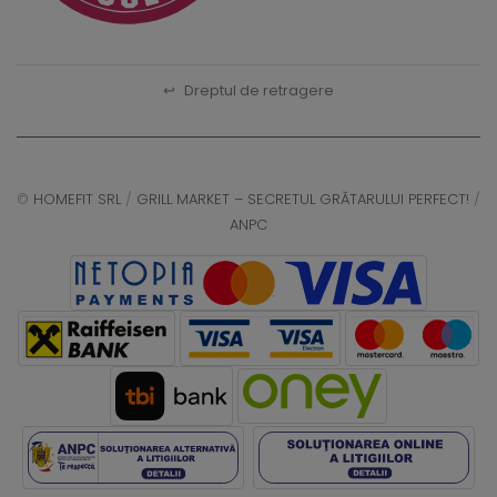
↩
Dreptul de retragere
©
HOMEFIT SRL
/
GRILL MARKET – SECRETUL GRĂTARULUI PERFECT!
/
ANPC