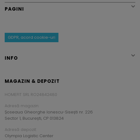

PAGINI
GDPR, acord cookie-uri

INFO
MAGAZIN & DEPOZIT
HOMEFIT SRL RO24842480
Adresă magazin:
Șoseaua Gheorghe Ionescu-Sisești nr. 226
Sector 1, București, CP 013824
Adresă depozit:
Olympia Logistic Center