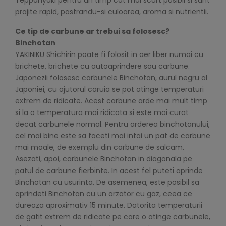
Teppanyaki pentru un timp cat mai scurt posibil si sunt
prajite rapid, pastrandu-si culoarea, aroma si nutrientii.
Ce tip de carbune ar trebui sa folosesc?
Binchotan
YAKINIKU Shichirin poate fi folosit in aer liber numai cu
brichete, brichete cu autoaprindere sau carbune.
Japonezii folosesc carbunele Binchotan, aurul negru al
Japoniei, cu ajutorul caruia se pot atinge temperaturi
extrem de ridicate. Acest carbune arde mai mult timp
si la o temperatura mai ridicata si este mai curat
decat carbunele normal. Pentru arderea binchotanului,
cel mai bine este sa faceti mai intai un pat de carbune
mai moale, de exemplu din carbune de salcam.
Asezati, apoi, carbunele Binchotan in diagonala pe
patul de carbune fierbinte. In acest fel puteti aprinde
Binchotan cu usurinta. De asemenea, este posibil sa
aprindeti Binchotan cu un arzator cu gaz, ceea ce
dureaza aproximativ 15 minute. Datorita temperaturii
de gatit extrem de ridicate pe care o atinge carbunele,