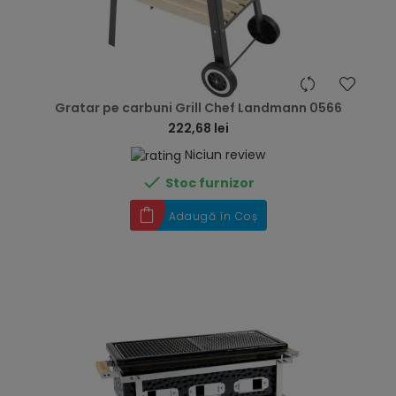
hea
Gratar pe carbuni Grill Chef Landmann 0566
222,68 lei
Niciun review

Stoc furnizor
Adaugă în Coș