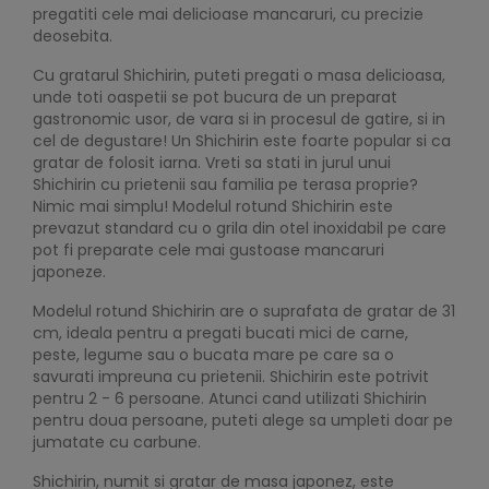
pregatiti cele mai delicioase mancaruri, cu precizie
deosebita.
Cu gratarul Shichirin, puteti pregati o masa delicioasa,
unde toti oaspetii se pot bucura de un preparat
gastronomic usor, de vara si in procesul de gatire, si in
cel de degustare! Un Shichirin este foarte popular si ca
gratar de folosit iarna. Vreti sa stati in jurul unui
Shichirin cu prietenii sau familia pe terasa proprie?
Nimic mai simplu! Modelul rotund Shichirin este
prevazut standard cu o grila din otel inoxidabil pe care
pot fi preparate cele mai gustoase mancaruri
japoneze.
Modelul rotund Shichirin are o suprafata de gratar de 31
cm, ideala pentru a pregati bucati mici de carne,
peste, legume sau o bucata mare pe care sa o
savurati impreuna cu prietenii. Shichirin este potrivit
pentru 2 - 6 persoane. Atunci cand utilizati Shichirin
pentru doua persoane, puteti alege sa umpleti doar pe
jumatate cu carbune.
Shichirin, numit si gratar de masa japonez, este