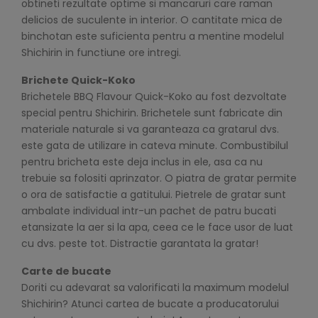
obtineti rezultate optime si mancaruri care raman
delicios de suculente in interior. O cantitate mica de
binchotan este suficienta pentru a mentine modelul
Shichirin in functiune ore intregi.
Brichete Quick-Koko
Brichetele BBQ Flavour Quick-Koko au fost dezvoltate
special pentru Shichirin. Brichetele sunt fabricate din
materiale naturale si va garanteaza ca gratarul dvs.
este gata de utilizare in cateva minute. Combustibilul
pentru bricheta este deja inclus in ele, asa ca nu
trebuie sa folositi aprinzator. O piatra de gratar permite
o ora de satisfactie a gatitului. Pietrele de gratar sunt
ambalate individual intr-un pachet de patru bucati
etansizate la aer si la apa, ceea ce le face usor de luat
cu dvs. peste tot. Distractie garantata la gratar!
Carte de bucate
Doriti cu adevarat sa valorificati la maximum modelul
Shichirin? Atunci cartea de bucate a producatorului