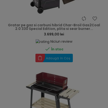
hea
Gratar pe gaz si carbuni hibrid Char-Broil Gas2Coal
2.0 330 Special Edition, plita si sear burner...
3.699,00 lei
Niciun review

În stoc
Adaugă în Coș