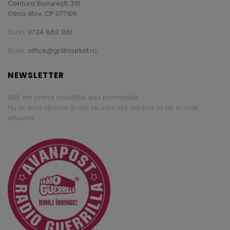
Centura București 316
Glina, Ilfov, CP 077105
Sună:
0724 862 861
Scrie:
office@grillmarket.ro
NEWSLETTER
Află din prima noutățile sau promoțiile.
Nu te vom spama și nici nu vom da adresa ta de e-mail
altcuiva.