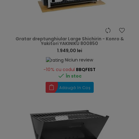
hea
Gratar dreptunghiular Large Shichirin - Konro &
Yakitori YAKINIKU 800850
1.949,00 lei
Niciun review
-10%
cu codul
BBQFEST

În stoc
Adaugă în Coș