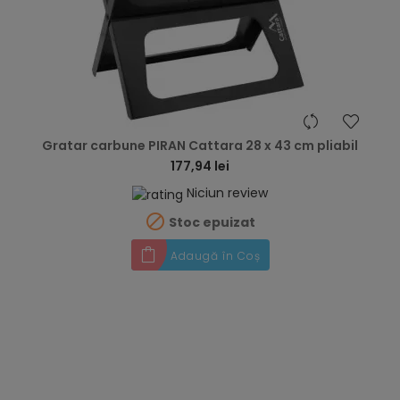
hea
Gratar carbune PIRAN Cattara 28 x 43 cm pliabil
177,94 lei
Niciun review

Stoc epuizat
Adaugă în Coș