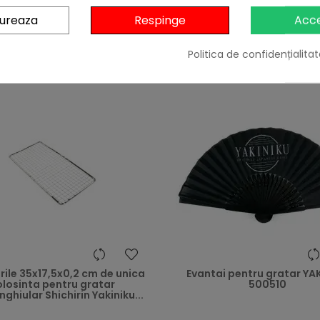


În stoc
În stoc
gureaza
Respinge
Acc
Adaugă în Coș
Adaugă în Coș
Politica de confidențialitat
heart
grile 35x17,5x0,2 cm de unica
Evantai pentru gratar YA
olosinta pentru gratar
500510
ghiular Shichirin Yakiniku...