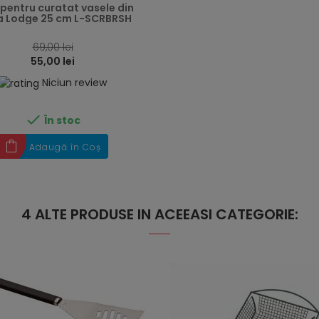
 pentru curatat vasele din
a Lodge 25 cm L-SCRBRSH
69,00 lei
55,00 lei
Niciun review

În stoc
Adaugă în Coș
4 ALTE PRODUSE IN ACEEASI CATEGORIE: