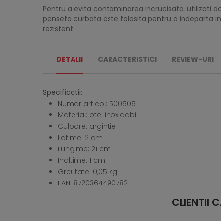
Pentru a evita contaminarea incrucisata, utilizati d
penseta curbata este folosita pentru a indeparta ing
rezistent.
DETALII
CARACTERISTICI
REVIEW-URI
Specificatii:
Numar articol: 500505
Material: otel inoxidabil
Culoare: argintie
Latime: 2 cm
Lungime: 21 cm
Inaltime: 1 cm
Greutate: 0,05 kg
EAN: 8720364490782
CLIENTII