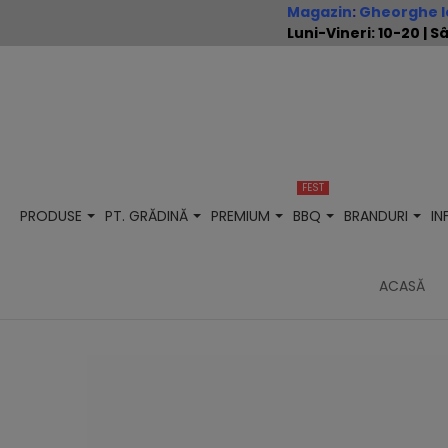
Magazin
:
Gheorghe Io
Luni-Vineri: 10-20 |
FEST
PRODUSE
PT. GRĂDINĂ
PREMIUM
BBQ
BRANDURI
I
ACASĂ