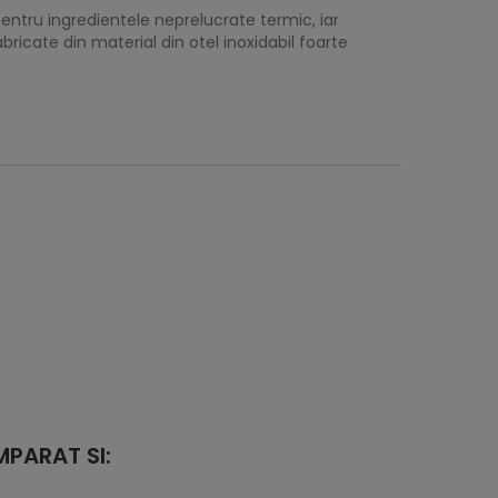
pentru ingredientele neprelucrate termic, iar
ricate din material din otel inoxidabil foarte
PARAT SI: