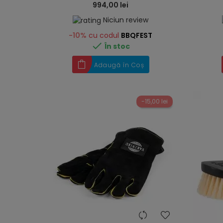
994,00 lei
Niciun review
-10%
cu codul
BBQFEST

În stoc
Adaugă în Coș
-15,00 lei
heart