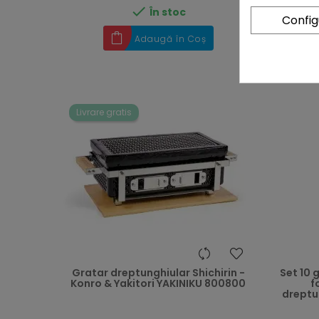

În stoc
Confi
Adaugă în Coș
Livrare gratis
heart
Gratar dreptunghiular Shichirin -
Set 10 
Konro & Yakitori YAKINIKU 800800
f
dreptun