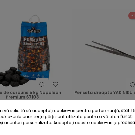
-1
heart
te de carbune 5 kg Napoleon
Penseta dreapta YAKINIKU
Premium 67103
89,00 lei
 vă solicită să acceptați cookie-uri pentru performanță, statistic
70,00 lei
75,00 lei
ookie-urile unor terțe părți sunt utilizate pentru a vă oferi funcții
 și anunțuri personalizate. Acceptați aceste cookie-uri și proces
Niciun review
Niciun revie