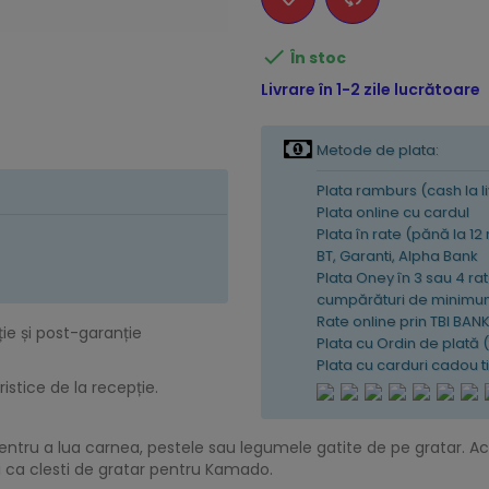

În stoc
Livrare în 1-2 zile lucrătoare
Metode de plata:
Plata ramburs (cash la l
Plata online cu cardul
Plata în rate (pănă la 12
BT, Garanti, Alpha Bank
Plata Oney în 3 sau 4 rat
cumpărături de minimum
Rate online prin TBI BAN
ție și post-garanție
Plata cu Ordin de plată 
Plata cu carduri cadou 
istice de la recepție.
 pentru a lua carnea, pestele sau legumele gatite de pe gratar. 
 si ca clesti de gratar pentru Kamado.