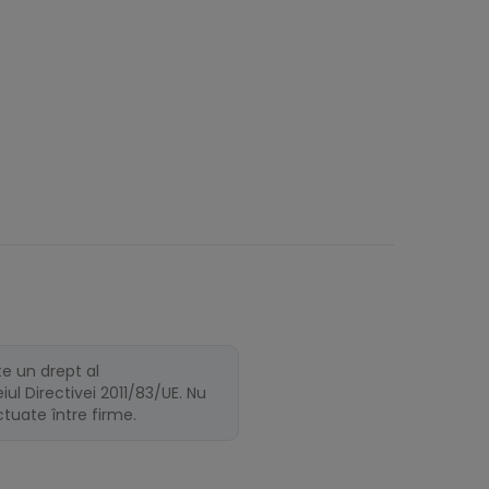
te un drept al
ul Directivei 2011/83/UE. Nu
ectuate între firme.