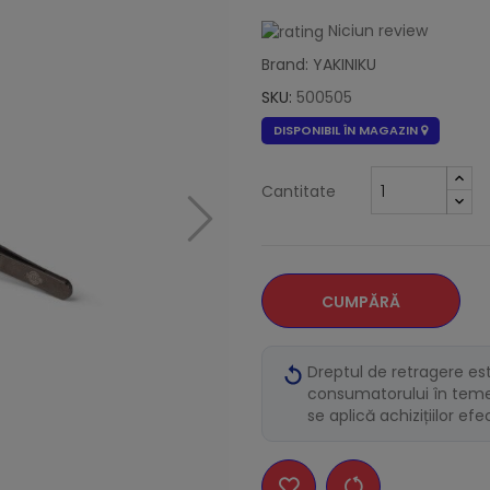
Niciun review
Brand: YAKINIKU
SKU:
500505
DISPONIBIL ÎN MAGAZIN
Cantitate
CUMPĂRĂ
Dreptul de retragere es
consumatorului în temei
se aplică achizițiilor ef