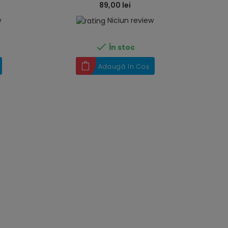
89,00 lei
w
Niciun review

În stoc
Adaugă în Coș