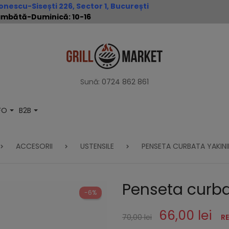
nescu-Sisești 226, Sector 1, București
 Sâmbătă-Duminică: 10-16
Sună:
0724 862 861
NFO
B2B
ACCESORII
USTENSILE
PENSETA CURBATA YAKINI
Penseta curb
-6%
66,00 lei
70,00 lei
R