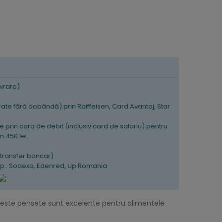
ivrare)
 rate fără dobândă) prin Raiffeisen, Card Avantaj, Star
e prin card de debit (inclusiv card de salariu) pentru
 450 lei.
K
(transfer bancar)
tip : Sodexo, Edenred, Up Romania
Aceste pensete sunt excelente pentru alimentele