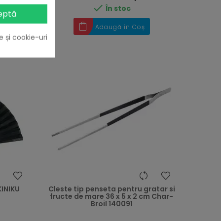

În stoc
eptă
Adaugă în Coș
e și cookie-uri
heart
heart
KINIKU
Cleste tip penseta pentru gratar si
fructe de mare 36 x 5 x 2 cm Char-
Broil 140091