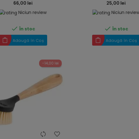
66,00 lei
25,00 lei
Niciun review
Niciun revie


În stoc
În stoc
Adaugă în Coș
Adaugă în Coș
-14,00 lei
heart