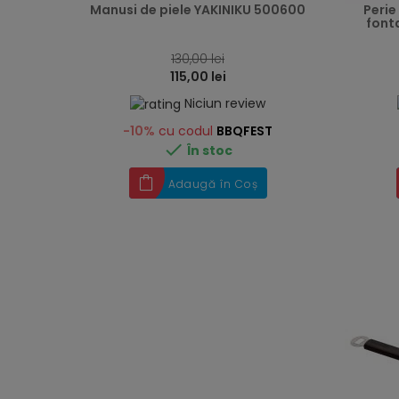
Manusi de piele YAKINIKU 500600
Perie
font
130,00 lei
115,00 lei
Niciun review
-10%
cu codul
BBQFEST

În stoc
Adaugă în Coș