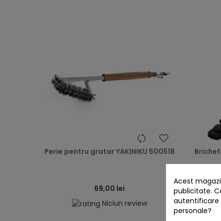
heart
Perie pentru gratar YAKINIKU 500518
Briche
Acest magazin
69,00 lei
publicitate. C
autentificare
Niciun review
personale?