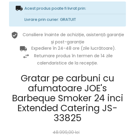
Acest produs poate fi livrat prin:
Livrare prin curier: GRATUIT
Consiliere înainte de achiziție, asistență garanție
și post-garanție
Expediere în 24-48 ore (zile lucrătoare).
Returnare produs în termen de 14 zile
calendaristice de la recepție.
Gratar pe carbuni cu
afumatoare JOE's
Barbeque Smoker 24 inci
Extended Catering JS-
33825
48.999,00 lei