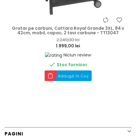
hea
Gratar pe carbuni, Cattara Royal Grande 3XL, 84 x
42cm, mobil, capac, 2 tavi carbune - TT13047
2.249,00 lei
1.999,00 lei
Niciun review

Stoc furnizor
Adaugă în Coș

PAGINI