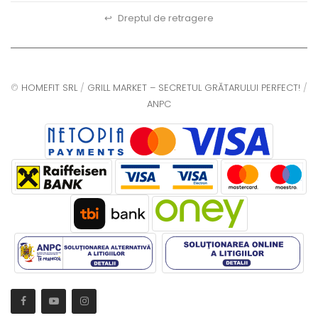
↩
Dreptul de retragere
©
HOMEFIT SRL
/
GRILL MARKET – SECRETUL GRĂTARULUI PERFECT!
/
ANPC