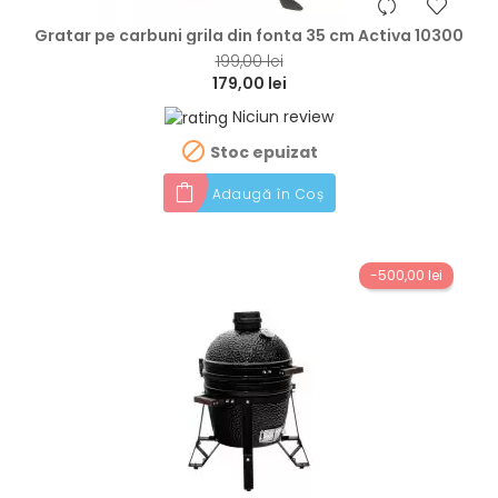
hea
Gratar pe carbuni grila din fonta 35 cm Activa 10300
199,00 lei
179,00 lei
Niciun review

Stoc epuizat
Adaugă în Coș
-500,00 lei