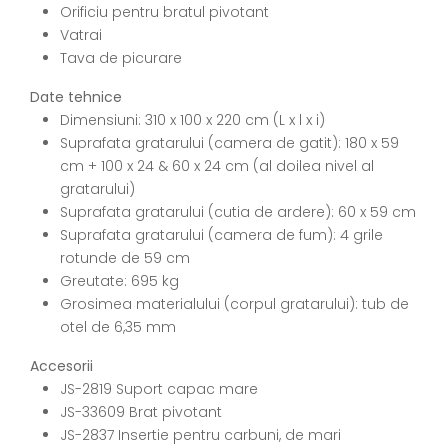
Orificiu pentru bratul pivotant
Vatrai
Tava de picurare
Date tehnice
Dimensiuni: 310 x 100 x 220 cm (L x l x i)
Suprafata gratarului (camera de gatit): 180 x 59
cm + 100 x 24 & 60 x 24 cm (al doilea nivel al
gratarului)
Suprafata gratarului (cutia de ardere): 60 x 59 cm
Suprafata gratarului (camera de fum): 4 grile
rotunde de 59 cm
Greutate: 695 kg
Grosimea materialului (corpul gratarului): tub de
otel de 6,35 mm
Accesorii
JS-2819 Suport capac mare
JS-33609 Brat pivotant
JS-2837 Insertie pentru carbuni, de mari