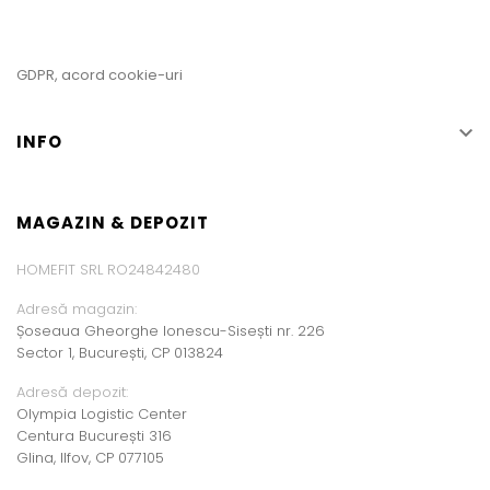
GDPR, acord cookie-uri

INFO
MAGAZIN & DEPOZIT
HOMEFIT SRL RO24842480
Adresă magazin:
Șoseaua Gheorghe Ionescu-Sisești nr. 226
Sector 1, București, CP 013824
Adresă depozit:
Olympia Logistic Center
Centura București 316
Glina, Ilfov, CP 077105