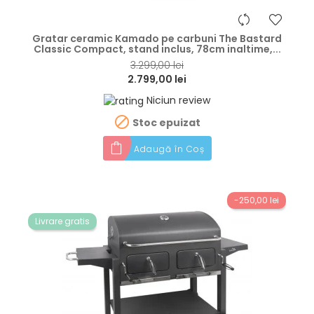
hea
Gratar ceramic Kamado pe carbuni The Bastard
Classic Compact, stand inclus, 78cm inaltime,...
3.299,00 lei
2.799,00 lei
Niciun review

Stoc epuizat
Adaugă în Coș
-250,00 lei
Livrare gratis