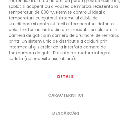
materialului din tub de otel cu pereti grosi de 6,35 mm,
sablat si acoperit cu o vopsea de marca, rezistenta la
temperaturi de 800°C. Permite controlul ideal al
temperaturii cu ajutorul sistemului dublu de
umidificare si controlul facil al temperaturii datorita
celor trei termometre din otel inoxidabil amplasate in
camera de gatit si in camera de afumare. Se remarca
printr-un sistem unic de distributie a caldurii prin
intermediul glisierelor de la interfata camera de
foc/camera de gatit. Prezinta o structura integral
sudata (nu necesita asamblare).
DETALII
CARACTERISTICI
DESCĂRCĂRI