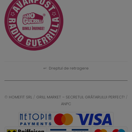
↩
Dreptul de retragere
©
HOMEFIT SRL
/
GRILL MARKET – SECRETUL GRĂTARULUI PERFECT!
/
ANPC