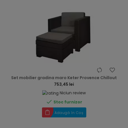
hea
Set mobilier gradina maro Keter Provence Chillout
753,45 lei
Niciun review

Stoc furnizor
Adaugă în Coș