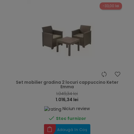
-33,00 lei
hea
Set mobilier gradina 2 locuri cappuccino Keter
Emma
1.049,34 lei
1.016,34 lei
Niciun review

Stoc furnizor
Adaugă în Coș