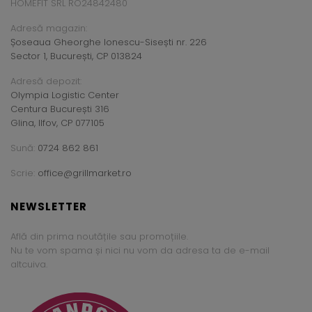
HOMEFIT SRL RO24842480
Adresă magazin:
Șoseaua Gheorghe Ionescu-Sisești nr. 226
Sector 1, București, CP 013824
Adresă depozit:
Olympia Logistic Center
Centura București 316
Glina, Ilfov, CP 077105
Sună:
0724 862 861
Scrie:
office@grillmarket.ro
NEWSLETTER
Află din prima noutățile sau promoțiile.
Nu te vom spama și nici nu vom da adresa ta de e-mail
altcuiva.