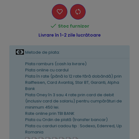

Stoc furnizor
Livrare în 1-2 zile lucrătoare
Metode de plata:
Plata ramburs (cash la livrare)
Plata online cu cardul
Plata în rate (pănă la 12 rate fără dobândă) prin
Raiffeisen, Card Avantaj, Star BT, Garanti, Alpha
Bank
Plata Oney în 3 sau 4 rate prin card de debit
(inclusiv card de salariu) pentru cumpărături de
minimum 450 lei.
Rate online prin TBI BANK
Plata cu Ordin de plată (transfer bancar)
Plata cu carduri cadou tip : Sodexo, Edenred, Up
Romania