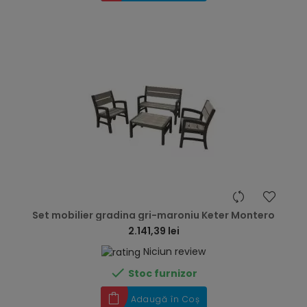
hea
Set mobilier gradina gri-maroniu Keter Montero
2.141,39 lei
Niciun review

Stoc furnizor
Adaugă în Coș