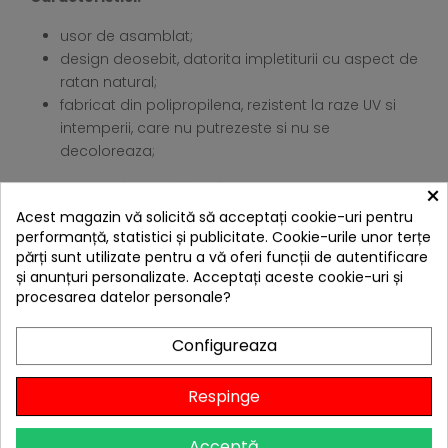
usor de asamblat;
design deosebit, datorita impletiturii cu aspect de
ratan natural;
fabricat din polipropilena, rezistent la raze UV si
intemperii, care nu putrezeste si nu se
decoloreaza;
×
Dimensiuni (L x l x h) [cm]:
Acest magazin vă solicită să acceptați cookie-uri pentru
Scaun (x2 [cm]): 48 x 57 x 87;
performanță, statistici și publicitate. Cookie-urile unor terțe
Masa [cm]: Ø 60 x 74;
părți sunt utilizate pentru a vă oferi funcții de autentificare
și anunțuri personalizate. Acceptați aceste cookie-uri și
Greutatea neta [kg]: 12
procesarea datelor personale?
4 ALTE PRODUSE IN ACEEASI
Configureaza
CATEGORIE:
Respinge
-63,00 lei
Acceptă