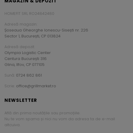
MAGAZIN & DEPOZIT
HOMEFIT SRL RO24842480
Adresă magazin:
Șoseaua Gheorghe Ionescu-Sisești nr. 226
Sector 1, București, CP 013824
Adresă depozit:
Olympia Logistic Center
Centura București 316
Glina, Ilfov, CP 077105
Sună:
0724 862 861
Scrie:
office@grillmarket.ro
NEWSLETTER
Află din prima noutățile sau promoțiile.
Nu te vom spama și nici nu vom da adresa ta de e-mail
altcuiva.