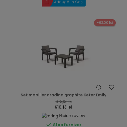
Adaugă în Coș
-63,00 lei
hea
Set mobilier gradina graphite Keter Emily
673,13 lei
610,13 lei
Niciun review

Stoc furnizor