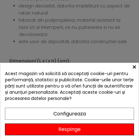
design deosebit, datorita impletiturii cu aspect de
ratan natural
fabricat din polipropilena, material rezistent la
raze UV si intemperii, ce nu putrezeste si nu se
decoloreaza
este usor de depozitat, datorita constructiei sale
Dimensiuni (L x l x h) (cm):
×
Fotolii (x2): 65 x 63 x 74 cm
Acest magazin vă solicită să acceptați cookie-uri pentru
performanță, statistici și publicitate. Cookie-urile unor terțe
părți sunt utilizate pentru a vă oferi funcții de autentificare
Masa: 58.5 x 58.5 x 43 cm
și anunțuri personalizate. Acceptați aceste cookie-uri și
procesarea datelor personale?
Dimensiuni ambalaj: 60 x 65 x 67 cm
Configureaza
Greutate: 17.20 kg
4 ALTE PRODUSE IN ACEEASI
Respinge
CATEGORIE: