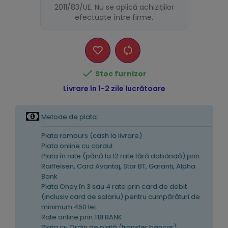
2011/83/UE. Nu se aplică achizițiilor
efectuate între firme.

Stoc furnizor
Livrare în 1-2 zile lucrătoare
Metode de plata:
Plata ramburs (cash la livrare)
Plata online cu cardul
Plata în rate (pănă la 12 rate fără dobândă) prin
Raiffeisen, Card Avantaj, Star BT, Garanti, Alpha
Bank
Plata Oney în 3 sau 4 rate prin card de debit
(inclusiv card de salariu) pentru cumpărături de
minimum 450 lei.
Rate online prin TBI BANK
Plata cu Ordin de plată (transfer bancar)