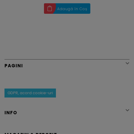
Adaugă în Coș

PAGINI
GDPR, acord cookie-uri

INFO