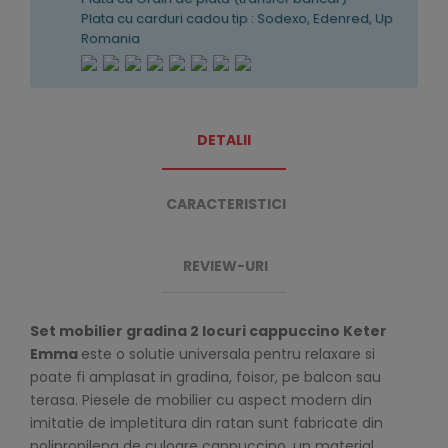
Plata cu carduri cadou tip : Sodexo, Edenred, Up
Romania
DETALII
CARACTERISTICI
REVIEW-URI
Set mobilier gradina 2 locuri cappuccino Keter
Emma
este o solutie universala pentru relaxare si
poate fi amplasat in gradina, foisor, pe balcon sau
terasa. Piesele de mobilier cu aspect modern din
imitatie de impletitura din ratan sunt fabricate din
polipropilena de culoare cappuccino, un material