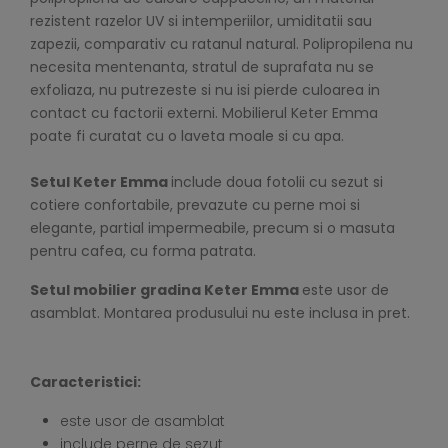
rezistent razelor UV si intemperiilor, umiditatii sau
zapezii, comparativ cu ratanul natural. Polipropilena nu
necesita mentenanta, stratul de suprafata nu se
exfoliaza, nu putrezeste si nu isi pierde culoarea in
contact cu factorii externi. Mobilierul Keter Emma
poate fi curatat cu o laveta moale si cu apa.
Setul Keter Emma
include doua fotolii cu sezut si
cotiere confortabile, prevazute cu perne moi si
elegante, partial impermeabile, precum si o masuta
pentru cafea, cu forma patrata.
Setul mobilier gradina Keter Emma
este usor de
asamblat. Montarea produsului nu este inclusa in pret.
Caracteristici:
este usor de asamblat
include perne de sezut