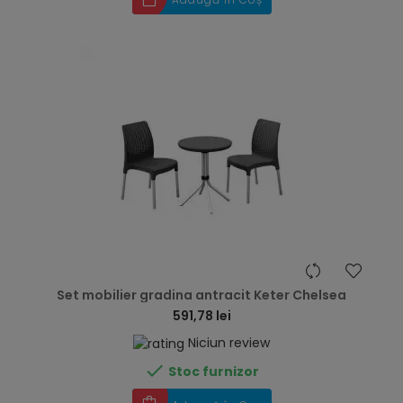
hea
Set mobilier gradina antracit Keter Chelsea
591,78 lei
Niciun review

Stoc furnizor