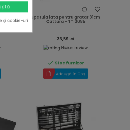
eptă
heart
heart
gratar
Spatula lata pentru gratar 31cm
e și cookie-uri
Cattara - TT13085
35,59 lei
w
Niciun review

Stoc furnizor
Adaugă în Coș