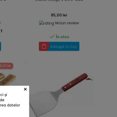
85,00 lei
w
Niciun review
ST

În stoc
Adaugă în Coș
5,00 lei
×
i și
 de
area datelor