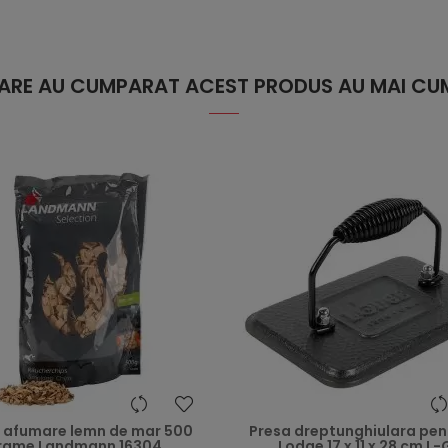
 CARE AU CUMPARAT ACEST PRODUS AU MAI CUM
heart
i afumare lemn de mar 500
Presa dreptunghiulara pentr
rame Landmann 16304
Lodge 17 x 11 x 28 cm L