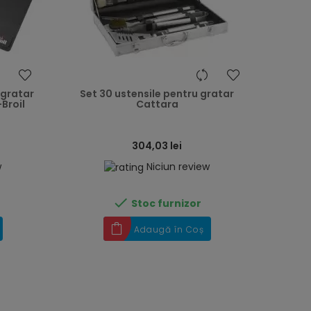
heart
heart
 gratar
Set 30 ustensile pentru gratar
Broil
Cattara
304,03 lei
w
Niciun review

Stoc furnizor
Adaugă în Coș