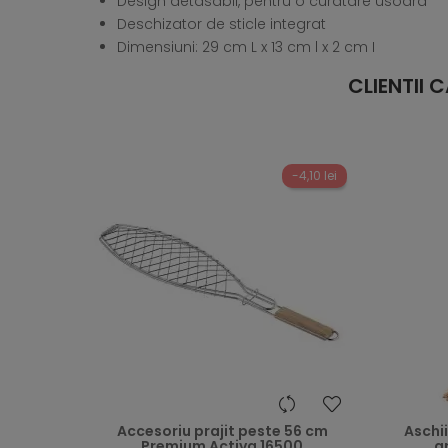
Design detasabil, pentru o curatare usoara
Deschizator de sticle integrat
Dimensiuni: 29 cm L x 13 cm l x 2 cm I
CLIENTII
-4,10 lei
heart
Accesoriu prajit peste 56 cm
Aschi
Premium Activa 16500
g