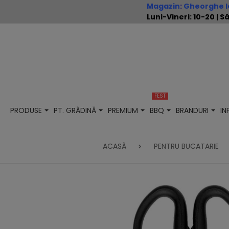
Magazin
:
Gheorghe Io
Luni-Vineri: 10-20 |
FEST
PRODUSE
PT. GRĂDINĂ
PREMIUM
BBQ
BRANDURI
I
ACASĂ
PENTRU BUCATARIE