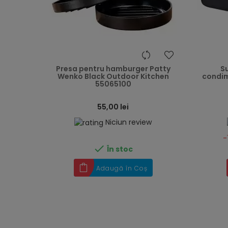
heart
Presa pentru hamburger Patty
S
Wenko Black Outdoor Kitchen
condim
55065100
55,00 lei
Niciun review
-

În stoc
Adaugă în Coș