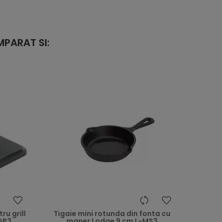
PARAT SI:
heart
heart
u grill
Tigaie mini rotunda din fonta cu
-GP3
maner Lodge 9 cm L-MS3