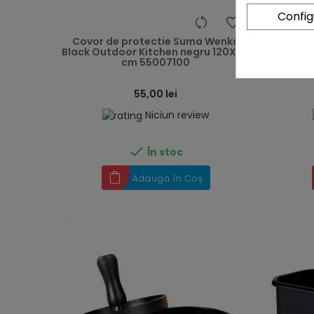
Confi
heart
Covor de protectie Suma Wenko
Aschii 
Black Outdoor Kitchen negru 120X60
g
cm 55007100
55,00 lei
Niciun review

În stoc
Adaugă în Coș