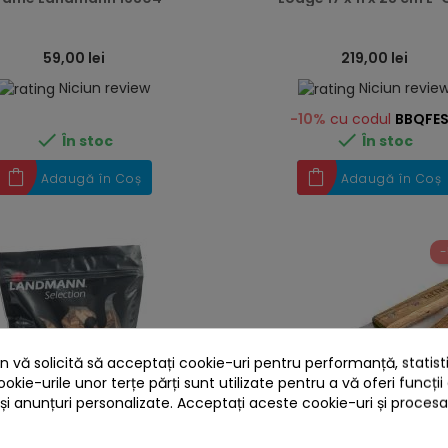
59,00 lei
219,00 lei
Niciun review
Niciun revie
-10%
cu codul
BBQFE


În stoc
În stoc
Adaugă în Coș
Adaugă în Coș
-
 vă solicită să acceptați cookie-uri pentru performanță, statistic
ookie-urile unor terțe părți sunt utilizate pentru a vă oferi funcții
 și anunțuri personalizate. Acceptați aceste cookie-uri și proces