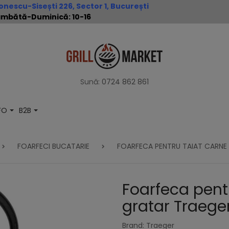
nescu-Sisești 226, Sector 1, București
 Sâmbătă-Duminică: 10-16
Sună:
0724 862 861
NFO
B2B
FOARFECI BUCATARIE
FOARFECA PENTRU TAIAT CARNE 
Foarfeca pentr
gratar Traeg
Brand: Traeger