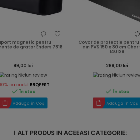
heart
uport magnetic pentru
Covor de protectie pentru
ente de gratar Enders 7818
din PVS 150 x 80 cm Char-
140129
99,00 lei
269,00 lei
Niciun review
Niciun revie
10%
cu codul
BBQFEST


În stoc
În stoc
Adaugă în Coș
Adaugă în Coș
1 ALT PRODUS IN ACEEASI CATEGORIE: