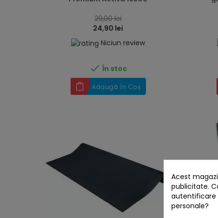
29,00 lei
24,90 lei
Niciun review

În stoc
Adaugă în Coș
Acest magazin
publicitate. C
autentificare
personale?