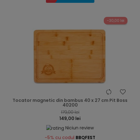
-30,00 lei
hea
Tocator magnetic din bambus 40 x 27 cm Pit Boss
40200
179,00 lei
149,00 lei
Niciun review
-5%
cu codul
BBQFEST