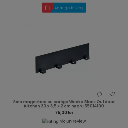
Adaugă în Coș
hea
Sina magnetica cu carlige Wenko Black Outdoor
Kitchen 30 x 6,5 x 2 cm negru 55014100
75,00 lei
Niciun review