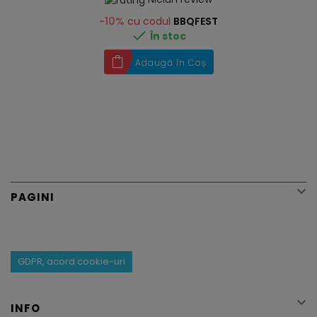
-10%
cu codul
BBQFEST

În stoc
Adaugă în Coș

PAGINI
GDPR, acord cookie-uri

INFO