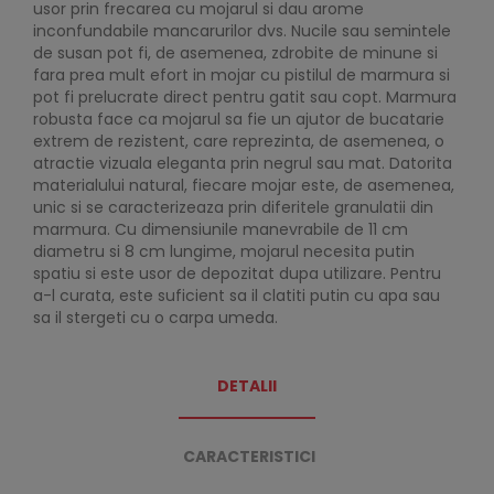
usor prin frecarea cu mojarul si dau arome
inconfundabile mancarurilor dvs. Nucile sau semintele
de susan pot fi, de asemenea, zdrobite de minune si
fara prea mult efort in mojar cu pistilul de marmura si
pot fi prelucrate direct pentru gatit sau copt. Marmura
robusta face ca mojarul sa fie un ajutor de bucatarie
extrem de rezistent, care reprezinta, de asemenea, o
atractie vizuala eleganta prin negrul sau mat. Datorita
materialului natural, fiecare mojar este, de asemenea,
unic si se caracterizeaza prin diferitele granulatii din
marmura. Cu dimensiunile manevrabile de 11 cm
diametru si 8 cm lungime, mojarul necesita putin
spatiu si este usor de depozitat dupa utilizare. Pentru
a-l curata, este suficient sa il clatiti putin cu apa sau
sa il stergeti cu o carpa umeda.
DETALII
CARACTERISTICI