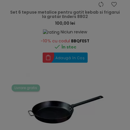
hea
Set 6 tepuse metalice pentru gatit kebab si frigarui
la gratar Enders 8802
100,00 lei
Niciun review
-10%
cu codul
BBQFEST

În stoc
Adaugă în Coș
Livrare gratis