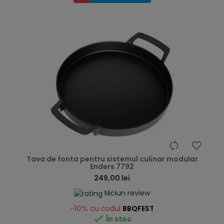
hea
Tava de fonta pentru sistemul culinar modular
Enders 7792
249,00 lei
Niciun review
-10%
cu codul
BBQFEST

În stoc