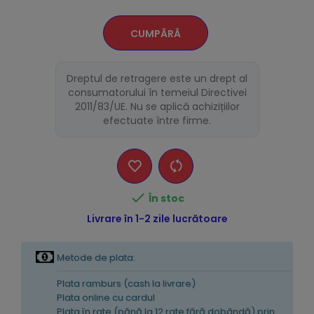
CUMPĂRĂ
Dreptul de retragere este un drept al
consumatorului în temeiul Directivei
2011/83/UE. Nu se aplică achizițiilor
efectuate între firme.

În stoc
Livrare în 1-2 zile lucrătoare
Metode de plata:
Plata ramburs (cash la livrare)
Plata online cu cardul
Plata în rate (pănă la 12 rate fără dobândă) prin