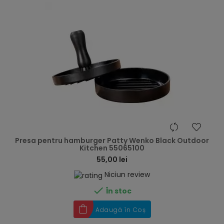
hea
Presa pentru hamburger Patty Wenko Black Outdoor
Kitchen 55065100
55,00 lei
Niciun review

În stoc
Adaugă în Coș