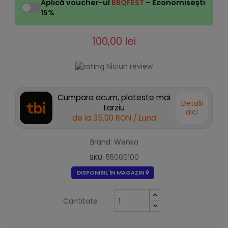
Aplică voucher-ul
BBQFEST
– Economisești
15%
100,00 lei
Niciun review
Cumpara acum, plateste mai
Detalii
tarziu
aici
de la
35.00 RON
/ Luna
Brand: Wenko
SKU:
55080100
DISPONIBIL ÎN MAGAZIN
Cantitate