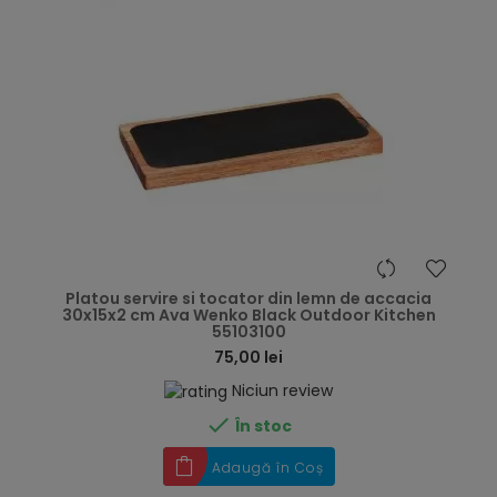
hea
Platou servire si tocator din lemn de accacia
30x15x2 cm Ava Wenko Black Outdoor Kitchen
55103100
75,00 lei
Niciun review

În stoc
Adaugă în Coș