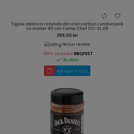
hea
Tigaie adanca rotunda din otel carbon Lumberjack
cu maner 40 cm Camp Chef CC-SLJ16
399,00 lei
Niciun review
-30%
cu codul
BBQFEST

În stoc
Adaugă în Coș