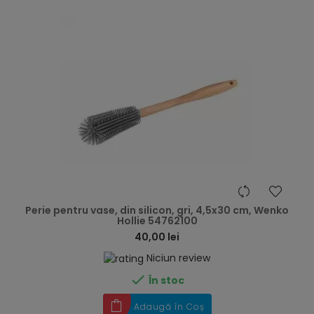
hea
Perie pentru vase, din silicon, gri, 4,5x30 cm, Wenko
Hollie 54762100
40,00 lei
Niciun review

În stoc
Adaugă în Coș