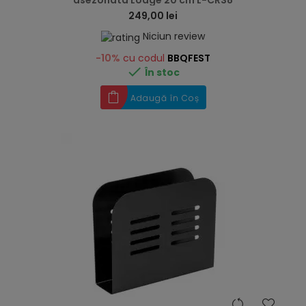
asezonata Lodge 20 cm L-CRS8
249,00 lei
Niciun review
-10%
cu codul
BBQFEST

În stoc
Adaugă în Coș
hea