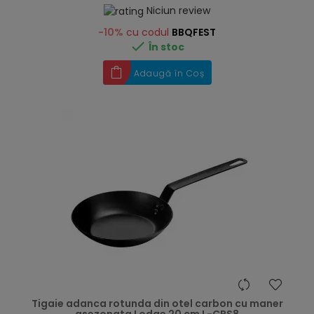
Niciun review
-10%
cu codul
BBQFEST

În stoc
Adaugă în Coș
hea
Tigaie adanca rotunda din otel carbon cu maner