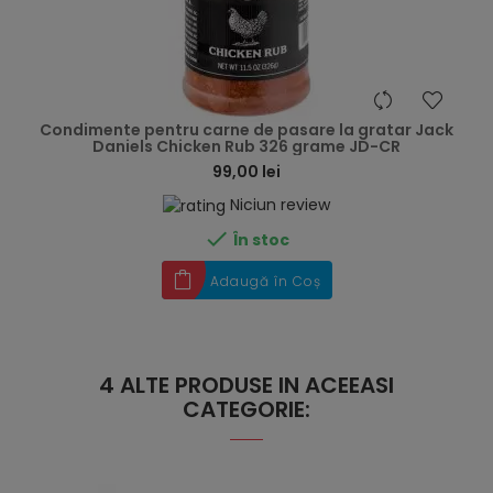
hea
Condimente pentru carne de pasare la gratar Jack
Daniels Chicken Rub 326 grame JD-CR
99,00 lei
Niciun review

În stoc
Adaugă în Coș
4 ALTE PRODUSE IN ACEEASI
CATEGORIE: