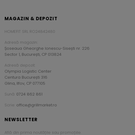
MAGAZIN & DEPOZIT
HOMEFIT SRL RO24842480
Adresă magazin:
Șoseaua Gheorghe Ionescu-Sisești nr. 226
Sector 1, București, CP 013824
Adresă depozit:
Olympia Logistic Center
Centura București 316
Glina, Ilfov, CP 077105
Sună:
0724 862 861
Scrie:
office@grillmarket.ro
NEWSLETTER
Află din prima noutățile sau promoțiile.