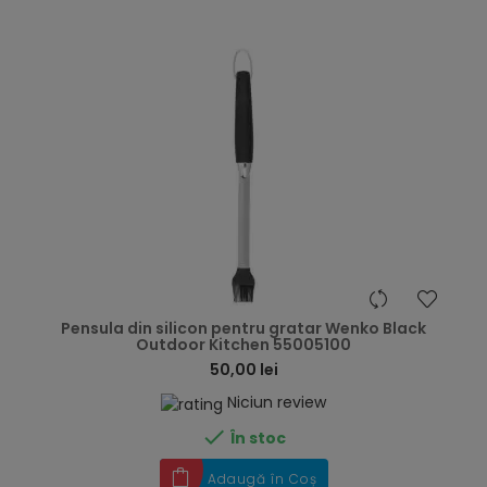
hea
Pensula din silicon pentru gratar Wenko Black
Outdoor Kitchen 55005100
50,00 lei
Niciun review

În stoc
Adaugă în Coș