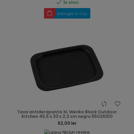

În stoc
Adaugă în Coș
hea
Tava antiderapanta XL Wenko Black Outdoor
Kitchen 45,5 x 33 x 2,3 cm negru 55026100
62,00 lei
Niciun review