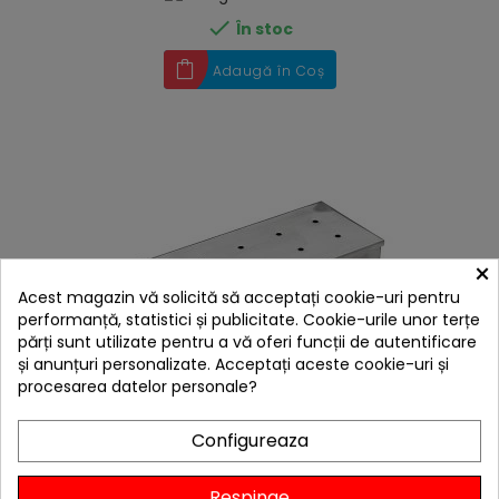

În stoc
Adaugă în Coș
×
Acest magazin vă solicită să acceptați cookie-uri pentru
performanță, statistici și publicitate. Cookie-urile unor terțe
părți sunt utilizate pentru a vă oferi funcții de autentificare
și anunțuri personalizate. Acceptați aceste cookie-uri și
procesarea datelor personale?
hea
Cutie de afumare din inox pentru gratare Char-Broil
Configureaza
140552
109,00 lei
Respinge