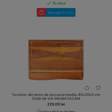

În stoc
Adaugă în Coș
hea
Tocator din lemn de accacia mediu 40x30x3 cm
Style de Vie SNIJNATACAM
229,00 lei
Niciun review