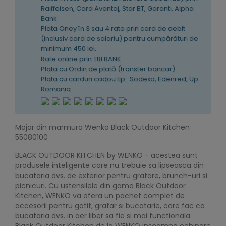
Raiffeisen, Card Avantaj, Star BT, Garanti, Alpha
Bank
Plata Oney în 3 sau 4 rate prin card de debit
(inclusiv card de salariu) pentru cumpărături de
minimum 450 lei.
Rate online prin TBI BANK
Plata cu Ordin de plată (transfer bancar)
Plata cu carduri cadou tip : Sodexo, Edenred, Up
Romania
Mojar din marmura Wenko Black Outdoor Kitchen
55080100
BLACK OUTDOOR KITCHEN by WENKO - acestea sunt
produsele inteligente care nu trebuie sa lipseasca din
bucataria dvs. de exterior pentru gratare, brunch-uri si
picnicuri. Cu ustensilele din gama Black Outdoor
Kitchen, WENKO va ofera un pachet complet de
accesorii pentru gatit, gratar si bucatarie, care fac ca
bucataria dvs. in aer liber sa fie si mai functionala.