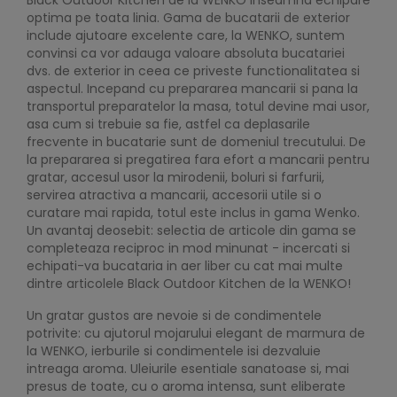
Black Outdoor Kitchen de la WENKO inseamna echipare
optima pe toata linia. Gama de bucatarii de exterior
include ajutoare excelente care, la WENKO, suntem
convinsi ca vor adauga valoare absoluta bucatariei
dvs. de exterior in ceea ce priveste functionalitatea si
aspectul. Incepand cu prepararea mancarii si pana la
transportul preparatelor la masa, totul devine mai usor,
asa cum si trebuie sa fie, astfel ca deplasarile
frecvente in bucatarie sunt de domeniul trecutului. De
la prepararea si pregatirea fara efort a mancarii pentru
gratar, accesul usor la mirodenii, boluri si farfurii,
servirea atractiva a mancarii, accesorii utile si o
curatare mai rapida, totul este inclus in gama Wenko.
Un avantaj deosebit: selectia de articole din gama se
completeaza reciproc in mod minunat - incercati si
echipati-va bucataria in aer liber cu cat mai multe
dintre articolele Black Outdoor Kitchen de la WENKO!
Un gratar gustos are nevoie si de condimentele
potrivite: cu ajutorul mojarului elegant de marmura de
la WENKO, ierburile si condimentele isi dezvaluie
intreaga aroma. Uleiurile esentiale sanatoase si, mai
presus de toate, cu o aroma intensa, sunt eliberate