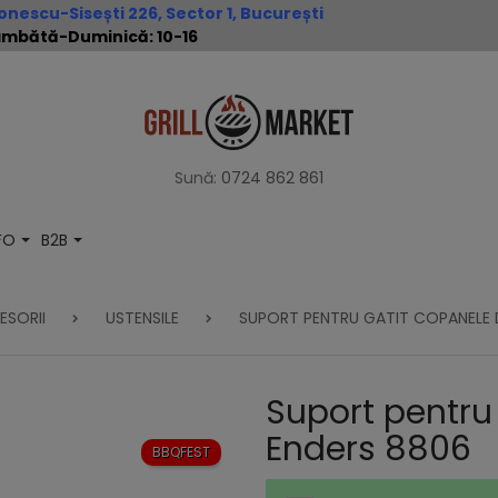
nescu-Sisești 226, Sector 1, București
 Sâmbătă-Duminică: 10-16
Sună:
0724 862 861
NFO
B2B
ESORII
USTENSILE
SUPORT PENTRU GATIT COPANELE D
Suport pentru
Enders 8806
BBQFEST