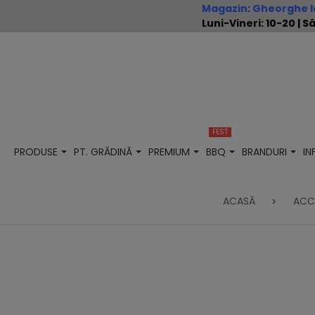
Magazin
:
Gheorghe Io
Luni-Vineri: 10-20 |
FEST
PRODUSE
PT. GRĂDINĂ
PREMIUM
BBQ
BRANDURI
I
ACASĂ
ACC