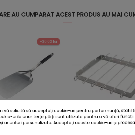
 CARE AU CUMPARAT ACEST PRODUS AU MAI CUM
-30,00 lei
heart
 vă solicită să acceptați cookie-uri pentru performanță, statistic
ookie-urile unor terțe părți sunt utilizate pentru a vă oferi funcții
a premium pentru pizza din
Set pentru preparat keb
 și anunțuri personalizate. Acceptați aceste cookie-uri și proces
l inoxidabil Enders 8770
frigarui la gratar Catt