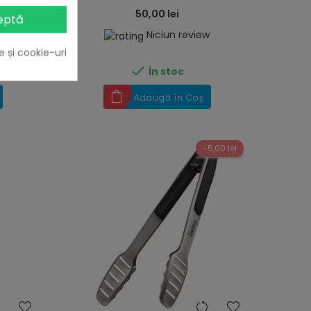
50,00 lei
eptă
w
Niciun review
e și cookie-uri

În stoc
Adaugă în Coș
-5,00 lei
heart
heart