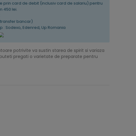
e prin card de debit (inclusiv card de salariu) pentru
 450 lei.
K
(transfer bancar)
tip : Sodexo, Edenred, Up Romania
are potrivite va sustin starea de spirit si variaza
si puteti pregati o varietate de preparate pentru