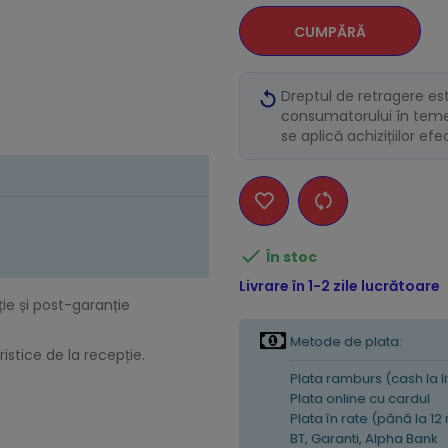
CUMPĂRĂ
Dreptul de retragere es
consumatorului în temei
se aplică achizițiilor ef

În stoc
Livrare în 1-2 zile lucrătoare
ție și post-garanție
Metode de plata:
istice de la recepție.
Plata ramburs (cash la l
Plata online cu cardul
Plata în rate (pănă la 12
BT, Garanti, Alpha Bank