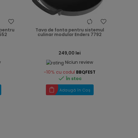
heart
heart
 pentru
Tava de fonta pentru sistemul
552
culinar modular Enders 7792
249,00 lei
w
Niciun review
-10%
cu codul
BBQFEST

În stoc
Adaugă în Coș