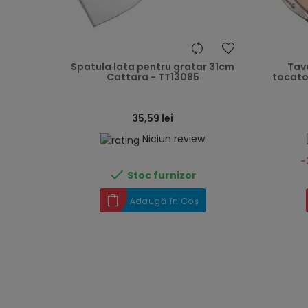
heart
Spatula lata pentru gratar 31cm
Tav
Cattara - TT13085
tocator de le
35,59 lei
Niciun review
-

Stoc furnizor
Adaugă în Coș