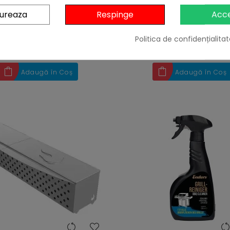
169,00 lei
139,00 lei
71,18 lei
gureaza
Respinge
Acc
Niciun review
Niciun revie
Politica de confidențialitat
10%
cu codul
BBQFEST


În stoc
Stoc furnizor
Adaugă în Coș
Adaugă în Coș
heart