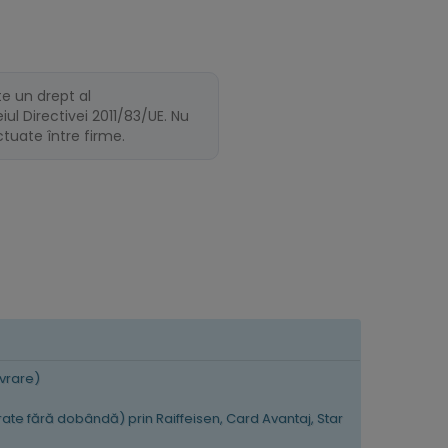
te un drept al
ul Directivei 2011/83/UE. Nu
ectuate între firme.
ivrare)
 rate fără dobândă) prin Raiffeisen, Card Avantaj, Star