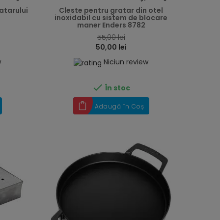
atarului
Cleste pentru gratar din otel
inoxidabil cu sistem de blocare
maner Enders 8782
55,00 lei
50,00 lei
w
Niciun review

În stoc
Adaugă în Coș