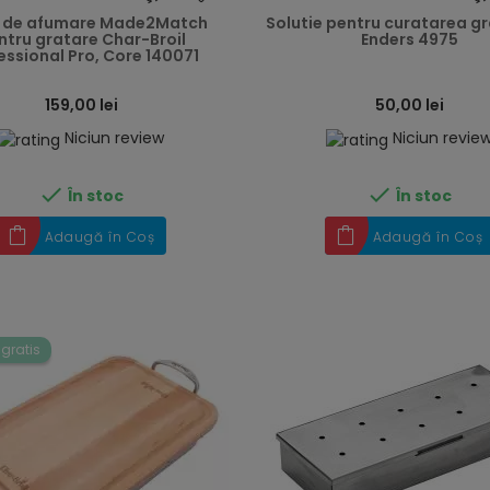
e de afumare Made2Match
Solutie pentru curatarea gr
ntru gratare Char-Broil
Enders 4975
essional Pro, Core 140071
159,00 lei
50,00 lei
Niciun review
Niciun revie


În stoc
În stoc
Adaugă în Coș
Adaugă în Coș
 gratis