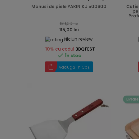
Manusi de piele YAKINIKU 500600
Cuti
pe
Prof
130,00 lei
115,00 lei
Niciun review
-10%
cu codul
BBQFEST

În stoc
Adaugă în Coș
Livrare