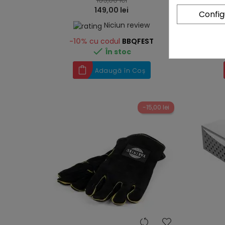
169,00 lei
149,00 lei
Confi
Niciun review
-10%
cu codul
BBQFEST
-

În stoc
Adaugă în Coș
-15,00 lei
heart