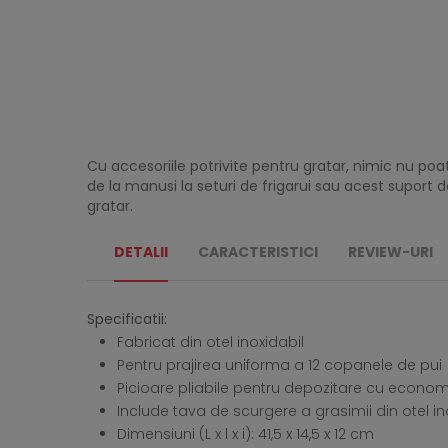
Cu accesoriile potrivite pentru gratar, nimic nu poat
de la manusi la seturi de frigarui sau acest suport de
gratar.
DETALII
CARACTERISTICI
REVIEW-URI
Specificatii:
Fabricat din otel inoxidabil
Pentru prajirea uniforma a 12 copanele de pui
Picioare pliabile pentru depozitare cu econom
Include tava de scurgere a grasimii din otel in
Dimensiuni (L x l x i): 41,5 x 14,5 x 12 cm