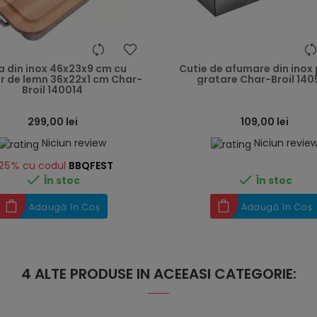
heart
a din inox 46x23x9 cm cu
Cutie de afumare din inox
mn 36x22x1 cm Char-
gratare Char-Broil 140
Broil 140014
299,00 lei
109,00 lei
Niciun review
Niciun revie
25%
cu codul
BBQFEST


În stoc
În stoc
Adaugă în Coș
Adaugă în Coș
4 ALTE PRODUSE IN ACEEASI CATEGORIE: