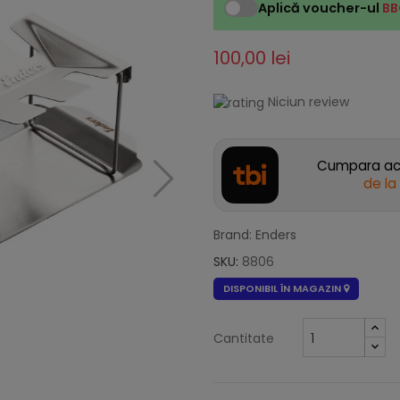
Aplică voucher-ul
BB
100,00 lei
Niciun review
Cumpara acu
de la
Brand: Enders
SKU:
8806
DISPONIBIL ÎN MAGAZIN
Cantitate