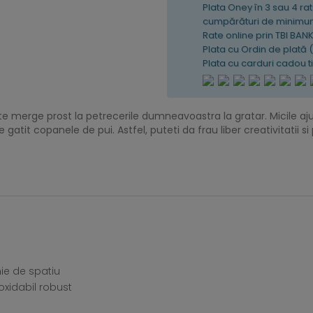
Plata Oney în 3 sau 4 rat
cumpărături de minimum
Rate online prin TBI BAN
Plata cu Ordin de plată 
Plata cu carduri cadou 
e merge prost la petrecerile dumneavoastra la gratar. Micile ajuto
 gatit copanele de pui. Astfel, puteti da frau liber creativitatii 
ie de spatiu
oxidabil robust