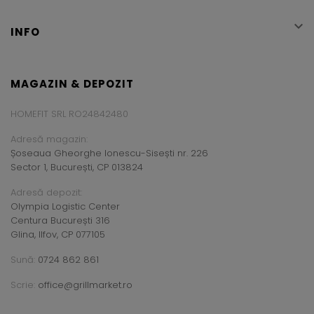

INFO
MAGAZIN & DEPOZIT
HOMEFIT SRL RO24842480
Adresă magazin:
Șoseaua Gheorghe Ionescu-Sisești nr. 226
Sector 1, București, CP 013824
Adresă depozit:
Olympia Logistic Center
Centura București 316
Glina, Ilfov, CP 077105
Sună:
0724 862 861
Scrie:
office@grillmarket.ro