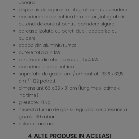
usoara
dispozitiv de siguranta integrat, pentru aprindere
aprindere piezoelectrica fara baterii, integrata in
butonul de control, pentru aprindere sigura
carcasa izolata cu pereti dubli, acoperita cu
pulbere
capac din aluminiu turnat
putere totala: 4 kW
arzatoare din otel inoxidabil: 1 x 4 kW
aprindere: piezoelectrica
suprafata de gratar cm / cm patrati: 33,5 x 33,5
cm / 1.122 patrati
dimensiuni: 65 x 39 x 31 cm (lungime x latime x
inaltime)
greutate: 10 kg
necesita furtun de gaz si regulator de presiune a
gazului 30 mbar
culoare: antracit
4 ALTE PRODUSE IN ACEEASI