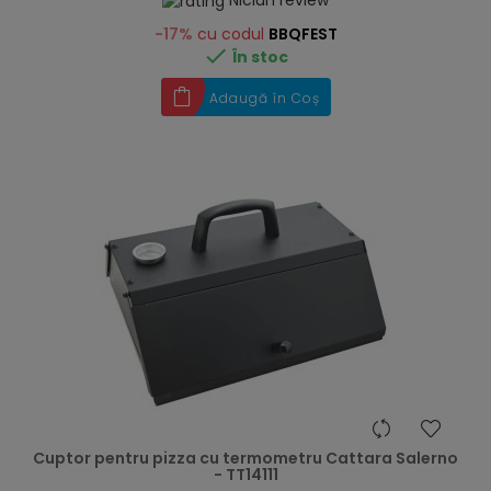
Niciun review
-17%
cu codul
BBQFEST

În stoc
Adaugă în Coș
hea
Cuptor pentru pizza cu termometru Cattara Salerno
- TT14111