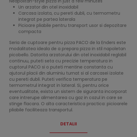
Neapolitan-style pizza in just a few minutes
Un arzator din otel inoxidabil
Carcasa izolata, cu pereti dubli, cu termometru
integrat pe partea laterala
Picioare pliabile pentru transport usor si depozitare
compacta
Seria de cuptoare pentru pizza PACO de la Enders este
modalitatea ideala de a prepara pizza in stil napoletan
picobello. Datorita arzatorului din otel inoxidabil reglabil
continuu, puteti seta cu precizie temperatura in
cuptorul PACO si o puteti mentine constanta cu
ajutorul placii din aluminiu turnat si al carcasei izolate
cu pereti dubli. Puteti verifica temperatura pe
termometrul integrat in lateral. Si, pentru orice
eventualitate, exista un sistem de siguranta incorporat
care intrerupe alimentarea cu gaz in cazul in care se
stinge flacara. O alta caracteristica practica: picioarele
pliabile faciliteaza transportul.
DETALII