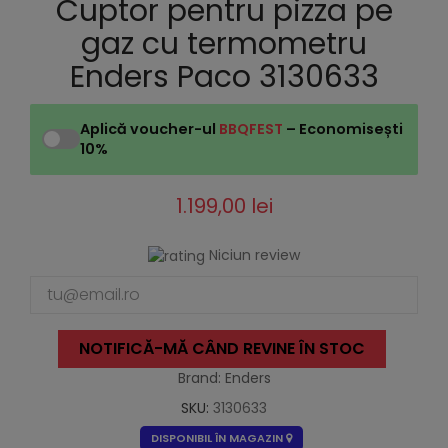
Cuptor pentru pizza pe
gaz cu termometru
Enders Paco 3130633
Aplică voucher-ul
BBQFEST
– Economisești
10%
1.199,00 lei
Niciun review
NOTIFICĂ-MĂ CÂND REVINE ÎN STOC
Brand: Enders
SKU:
3130633
DISPONIBIL ÎN MAGAZIN