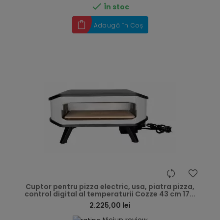

În stoc
Adaugă în Coș
hea
Cuptor pentru pizza electric, usa, piatra pizza,
control digital al temperaturii Cozze 43 cm 17...
2.225,00 lei