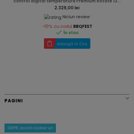
control digital temperatura Premium Rotate 13...
2.329,00 lei
Niciun review
-10%
cu codul
BBQFEST

În stoc
Adaugă în Coș

PAGINI
GDPR, acord cookie-uri