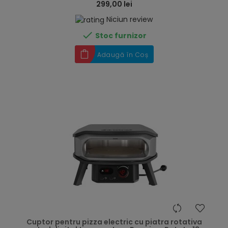
299,00 lei
Niciun review

Stoc furnizor
Adaugă în Coș
hea
Cuptor pentru pizza electric cu piatra rotativa