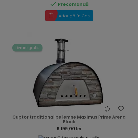

Precomandă
Adaugă în Coș
Livrare gratis
hea
Cuptor traditional pe lemne Maximus Prime Arena
Black
9.199,00 lei
Citește review-urile