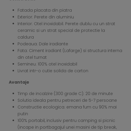
Fatada placata din piatra
Exterior: Perete din aluminiu
Interior: Otel inoxidabil. Perete dublu cu un strat
ceramic si un strat special de protectie la
caldura
Podeaua: Dale iradiante
Fata: Ciment iradiant (Lafarge) si structura interna
din otel turnat
Semineu: 100% otel inoxidabil
Livrat intr-o cutie solida de carton
Avantaje
Timp de incalzire (300 grade C): 20 de minute
Solutia ideala pentru petreceri de 5-7 persoane
Constructie ecologica: emana fum cu 90% mai
putin
100% portabil, inclusiv pentru camping si picnic
(incape in portbagajul unei masini de tip break,