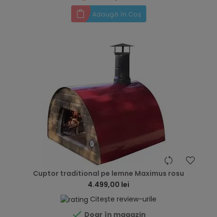
Adaugă în Coș
hea
Cuptor traditional pe lemne Maximus rosu
4.499,00 lei
Citește review-urile

Doar în magazin