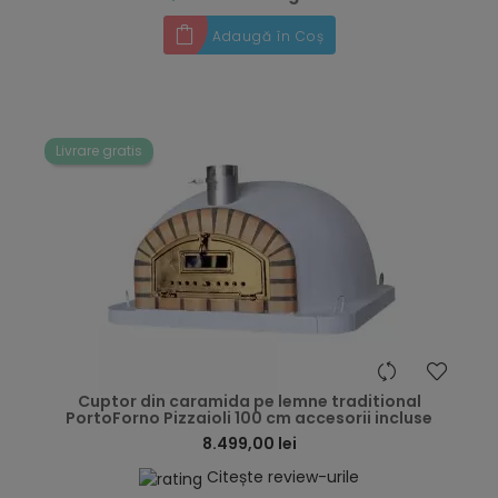
Adaugă în Coș
Livrare gratis
hea
Cuptor din caramida pe lemne traditional
PortoForno Pizzaioli 100 cm accesorii incluse
8.499,00 lei
Citește review-urile