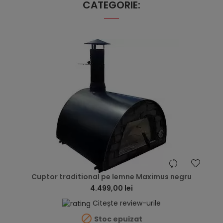
CATEGORIE:
hea
Cuptor traditional pe lemne Maximus negru
4.499,00 lei
Citește review-urile

Stoc epuizat