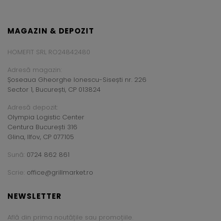
MAGAZIN & DEPOZIT
HOMEFIT SRL RO24842480
Adresă magazin:
Șoseaua Gheorghe Ionescu-Sisești nr. 226
Sector 1, București, CP 013824
Adresă depozit:
Olympia Logistic Center
Centura București 316
Glina, Ilfov, CP 077105
Sună:
0724 862 861
Scrie:
office@grillmarket.ro
NEWSLETTER
Află din prima noutățile sau promoțiile.