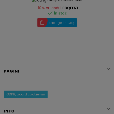
-10%
cu codul
BBQFEST

În stoc
Adaugă în Coș

PAGINI
GDPR, acord cookie-uri

INFO