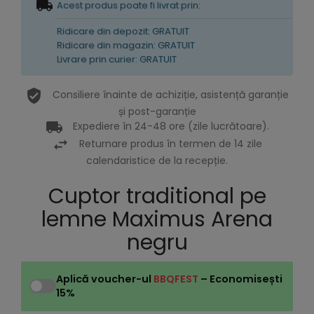
Acest produs poate fi livrat prin:
Ridicare din depozit: GRATUIT
Ridicare din magazin: GRATUIT
Livrare prin curier: GRATUIT
Consiliere înainte de achiziție, asistență garanție
și post-garanție
Expediere în 24-48 ore (zile lucrătoare).
Returnare produs în termen de 14 zile
calendaristice de la recepție.
Cuptor traditional pe
lemne Maximus Arena
negru
Aplică voucher-ul
BBQFEST
– Economisești
15%