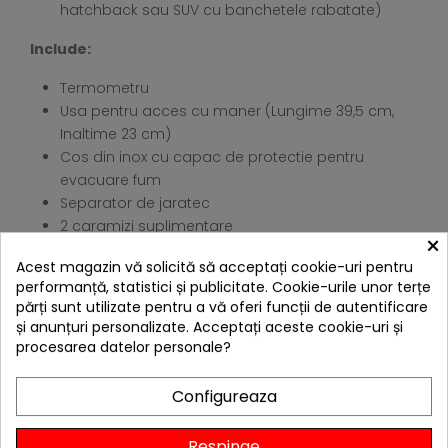
hatchback sau SUV cu banchetele rabatate)
Include:
Termometru
Usa pentru acces cu maner (Lungime 39,5 cm,
Inaltime 23 cm)
Cos din inox cu capac de protectie pentru
evacuare fum
Separator de jaratec
2 caramizi suplimentare
×
CLIENTII CARE AU CUMPARAT ACEST
Acest magazin vă solicită să acceptați cookie-uri pentru
PRODUS AU MAI CUMPARAT SI:
performanță, statistici și publicitate. Cookie-urile unor terțe
părți sunt utilizate pentru a vă oferi funcții de autentificare
și anunțuri personalizate. Acceptați aceste cookie-uri și
procesarea datelor personale?
Configureaza
Livrare gratis
Respinge