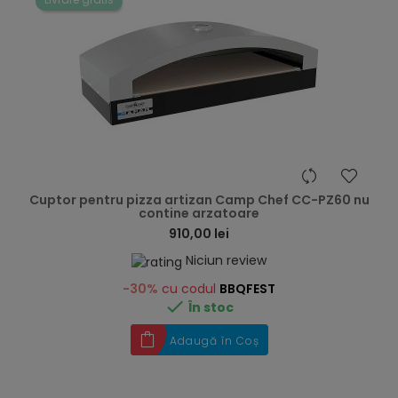
hea
Cuptor pentru pizza artizan Camp Chef CC-PZ60 nu
contine arzatoare
910,00 lei
Niciun review
-30%
cu codul
BBQFEST

În stoc
Adaugă în Coș