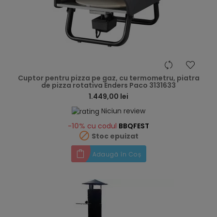
hea
Cuptor pentru pizza pe gaz, cu termometru, piatra
de pizza rotativa Enders Paco 3131633
1.449,00 lei
Niciun review
-10%
cu codul
BBQFEST

Stoc epuizat
Adaugă în Coș