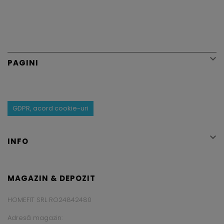

PAGINI
GDPR, acord cookie-uri

INFO
MAGAZIN & DEPOZIT
HOMEFIT SRL RO24842480
Adresă magazin: