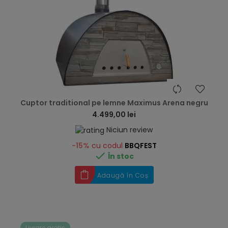
hea
Cuptor traditional pe lemne Maximus Arena negru
4.499,00 lei
Niciun review
-15%
cu codul
BBQFEST

În stoc
Adaugă în Coș
Livrare gratis