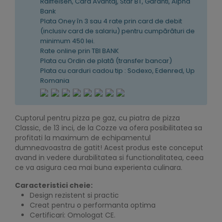
Raiffeisen, Card Avantaj, Star BT, Garanti, Alpha
Bank
Plata Oney în 3 sau 4 rate prin card de debit
(inclusiv card de salariu) pentru cumpărături de
minimum 450 lei.
Rate online prin TBI BANK
Plata cu Ordin de plată (transfer bancar)
Plata cu carduri cadou tip : Sodexo, Edenred, Up
Romania
Cuptorul pentru pizza pe gaz, cu piatra de pizza
Classic, de 13 inci, de la Cozze va ofera posibilitatea sa
profitati la maximum de echipamentul
dumneavoastra de gatit! Acest produs este conceput
avand in vedere durabilitatea si functionalitatea, ceea
ce va asigura cea mai buna experienta culinara.
Caracteristici cheie:
Design rezistent si practic
Creat pentru o performanta optima
Certificari: Omologat CE.