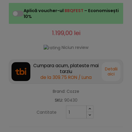
Aplică voucher-ul
BBQFEST
– Economisești
10%
1.199,00 lei
Niciun review
Cumpara acum, plateste mai
Detalii
tarziu
aici
de la
309.75 RON
/ Luna
Brand: Cozze
SKU:
90430
Cantitate