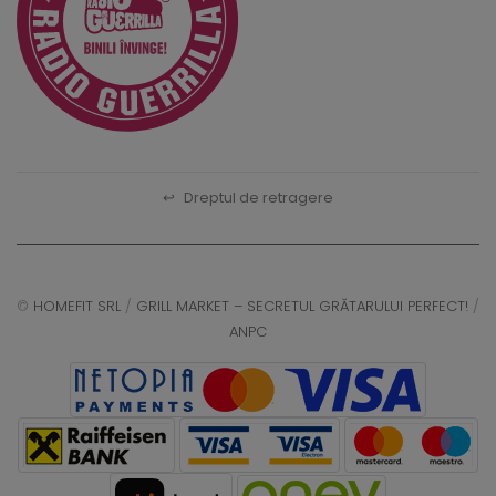
↩
Dreptul de retragere
©
HOMEFIT SRL
/
GRILL MARKET – SECRETUL GRĂTARULUI PERFECT!
/
ANPC