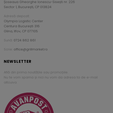
Șoseaua Gheorghe Ionescu-Sisești nr. 226
Sector 1, București, CP 013824
Adresă depozit:
Olympia Logistic Center
Centura București 316
Glina, Ilfov, CP 077105
Sună:
0724 862 861
Scrie:
office@grillmarket.ro
NEWSLETTER
Află din prima noutățile sau promoțiile.
Nu te vom spama și nici nu vom da adresa ta de e-mail
altcuiva.