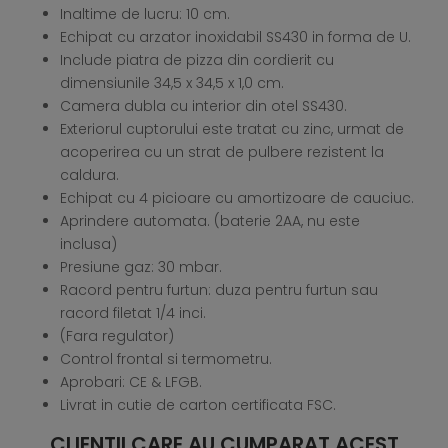
Inaltime de lucru: 10 cm.
Echipat cu arzator inoxidabil SS430 in forma de U.
Include piatra de pizza din cordierit cu
dimensiunile 34,5 x 34,5 x 1,0 cm.
Camera dubla cu interior din otel SS430.
Exteriorul cuptorului este tratat cu zinc, urmat de
acoperirea cu un strat de pulbere rezistent la
caldura.
Echipat cu 4 picioare cu amortizoare de cauciuc.
Aprindere automata. (baterie 2AA, nu este
inclusa)
Presiune gaz: 30 mbar.
Racord pentru furtun: duza pentru furtun sau
racord filetat 1/4 inci.
(Fara regulator)
Control frontal si termometru.
Aprobari: CE & LFGB.
Livrat in cutie de carton certificata FSC.
CLIENTII CARE AU CUMPARAT ACEST