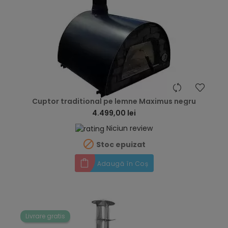
hea
Cuptor traditional pe lemne Maximus negru
4.499,00 lei
Niciun review

Stoc epuizat
Adaugă în Coș
Livrare gratis