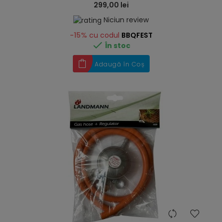
299,00 lei
Niciun review
-15%
cu codul
BBQFEST

În stoc
Adaugă în Coș
hea