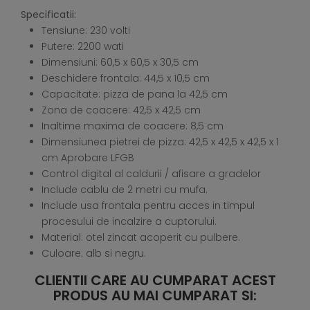
Specificatii:
Tensiune: 230 volti
Putere: 2200 wati
Dimensiuni: 60,5 x 60,5 x 30,5 cm
Deschidere frontala: 44,5 x 10,5 cm
Capacitate: pizza de pana la 42,5 cm
Zona de coacere: 42,5 x 42,5 cm
Inaltime maxima de coacere: 8,5 cm
Dimensiunea pietrei de pizza: 42,5 x 42,5 x 42,5 x 1
cm Aprobare LFGB
Control digital al caldurii / afisare a gradelor
Include cablu de 2 metri cu mufa.
Include usa frontala pentru acces in timpul
procesului de incalzire a cuptorului.
Material: otel zincat acoperit cu pulbere.
Culoare: alb si negru.
CLIENTII CARE AU CUMPARAT ACEST
PRODUS AU MAI CUMPARAT SI: