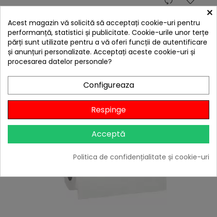
hea
×
Cutit Ace 8 cm Wenko Black Outdoor Kitchen
55058100
Acest magazin vă solicită să acceptați cookie-uri pentru
40,00 lei
performanță, statistici și publicitate. Cookie-urile unor terțe
părți sunt utilizate pentru a vă oferi funcții de autentificare
Niciun review
și anunțuri personalizate. Acceptați aceste cookie-uri și

procesarea datelor personale?
În stoc
Adaugă în Coș
Configureaza
Respinge
Acceptă
Politica de confidențialitate și cookie-uri