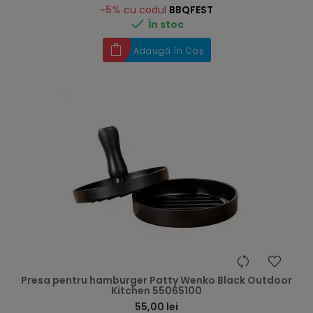
-5%
cu codul
BBQFEST

În stoc
Adaugă în Coș
hea
Presa pentru hamburger Patty Wenko Black Outdoor
Kitchen 55065100
55,00 lei