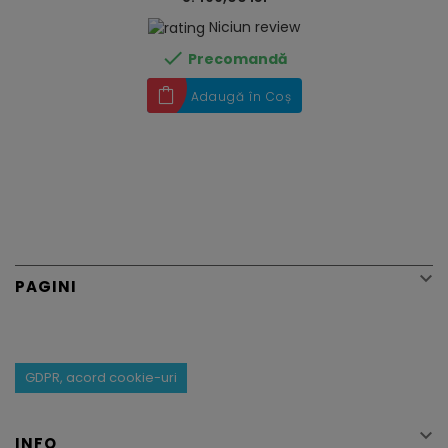
Niciun review

Precomandă
Adaugă în Coș

PAGINI
GDPR, acord cookie-uri

INFO