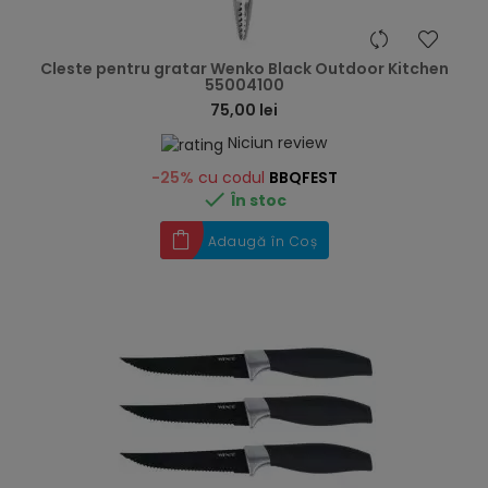
hea
Cleste pentru gratar Wenko Black Outdoor Kitchen
55004100
75,00 lei
Niciun review
-25%
cu codul
BBQFEST

În stoc
Adaugă în Coș