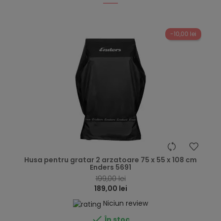
-10,00 lei
hea
Husa pentru gratar 2 arzatoare 75 x 55 x 108 cm
Enders 5691
199,00 lei
189,00 lei
Niciun review

În stoc