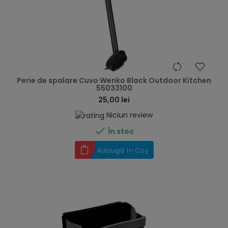
hea
Perie de spalare Cuvo Wenko Black Outdoor Kitchen
55033100
25,00 lei
Niciun review

În stoc
Adaugă în Coș