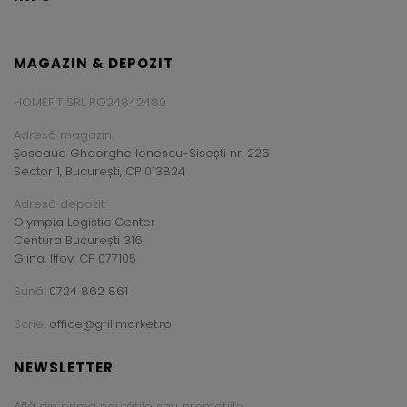
MAGAZIN & DEPOZIT
HOMEFIT SRL RO24842480
Adresă magazin:
Șoseaua Gheorghe Ionescu-Sisești nr. 226
Sector 1, București, CP 013824
Adresă depozit:
Olympia Logistic Center
Centura București 316
Glina, Ilfov, CP 077105
Sună:
0724 862 861
Scrie:
office@grillmarket.ro
NEWSLETTER
Află din prima noutățile sau promoțiile.