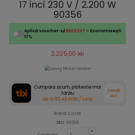
17 inci 230 V / 2.200 W
90356
Aplică voucher-ul
BBQFEST
– Economisești
17%
2.225,00 lei
Niciun review
Cumpara acum, plateste mai
Detalii
tarziu
aici
de la
83.46 RON
/ Luna
Brand: Cozze
SKU:
90356
Cantitate