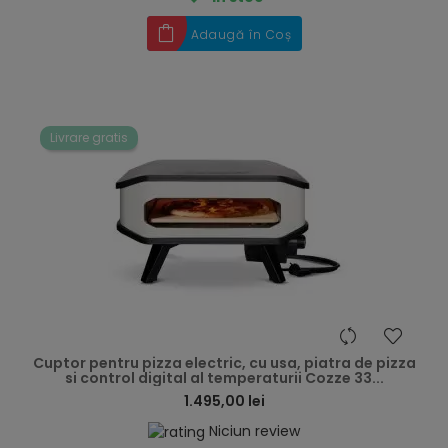
Adaugă în Coș
Livrare gratis
hea
Cuptor pentru pizza electric, cu usa, piatra de pizza
si control digital al temperaturii Cozze 33...
1.495,00 lei
Niciun review