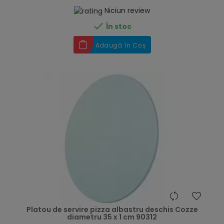
Niciun review

În stoc
Adaugă în Coș
hea
Platou de servire pizza albastru deschis Cozze
diametru 35 x 1 cm 90312