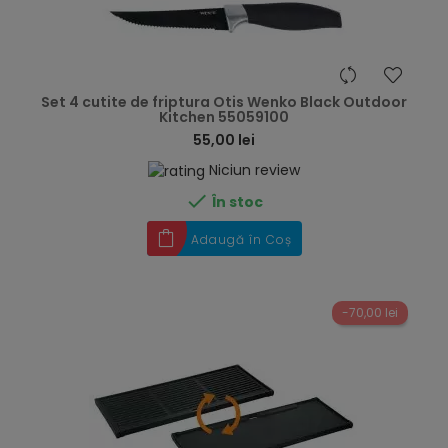
hea
Set 4 cutite de friptura Otis Wenko Black Outdoor
Kitchen 55059100
55,00 lei
Niciun review

În stoc
Adaugă în Coș
-70,00 lei