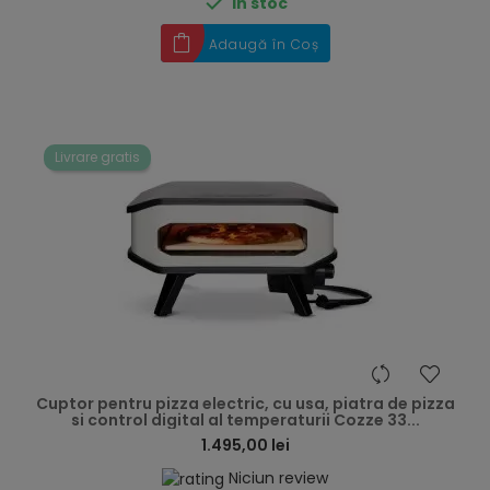

În stoc
Adaugă în Coș
Livrare gratis
hea
Cuptor pentru pizza electric, cu usa, piatra de pizza
si control digital al temperaturii Cozze 33...
1.495,00 lei
Niciun review