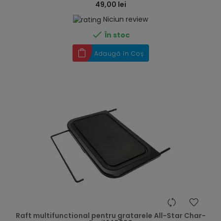
49,00 lei
Niciun review

În stoc
Adaugă în Coș
hea
Raft multifunctional pentru gratarele All-Star Char-