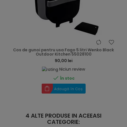
hea
Cos de gunoi pentru usa Fago 5 litri Wenko Black
Outdoor Kitchen 55028100
90,00 lei
Niciun review

În stoc
Adaugă în Coș
4 ALTE PRODUSE IN ACEEASI
CATEGORIE: