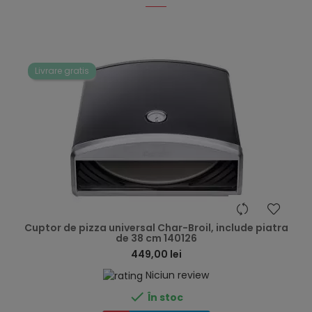
Livrare gratis
hea
Cuptor de pizza universal Char-Broil, include piatra
de 38 cm 140126
449,00 lei
Niciun review

În stoc