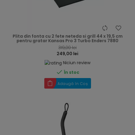
hea
Plita din fonta cu 2 fete neteda si grill 44 x 19,5 cm
pentru gratar Kansas Pro 3 Turbo Enders 7880
319,00 lei
249,00 lei
Niciun review

În stoc
Adaugă în Coș