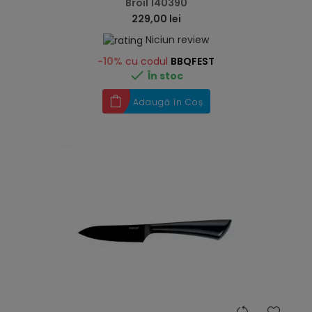
Broil 140390
229,00 lei
Niciun review
-10%
cu codul
BBQFEST

În stoc
Adaugă în Coș