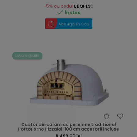
-5%
cu codul
BBQFEST

În stoc
Adaugă în Coș
Livrare gratis
hea
Cuptor din caramida pe lemne traditional
PortoForno Pizzaioli 100 cm accesorii incluse
8.499,00 lei