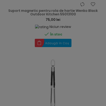
hea
Suport magnetic pentru rola de hartie Wenko Black
Outdoor Kitchen 55013100
75,00 lei
Niciun review

În stoc
Adaugă în Coș