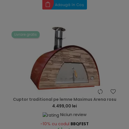
Adaugă în Coș
Livrare gratis
hea
Cuptor traditional pe lemne Maximus Arena rosu
4.499,00 lei
Niciun review
-10%
cu codul
BBQFEST