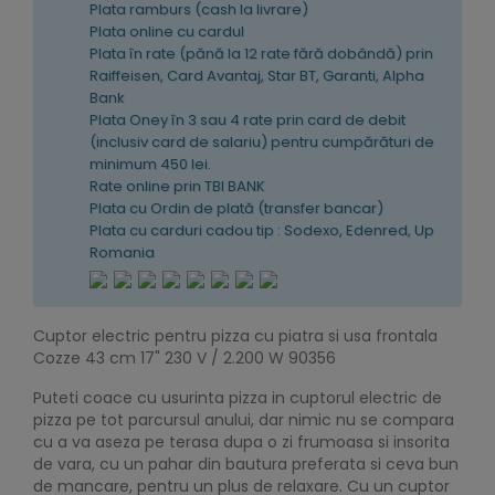
Plata ramburs (cash la livrare)
Plata online cu cardul
Plata în rate (pănă la 12 rate fără dobândă) prin
Raiffeisen, Card Avantaj, Star BT, Garanti, Alpha
Bank
Plata Oney în 3 sau 4 rate prin card de debit
(inclusiv card de salariu) pentru cumpărături de
minimum 450 lei.
Rate online prin TBI BANK
Plata cu Ordin de plată (transfer bancar)
Plata cu carduri cadou tip : Sodexo, Edenred, Up
Romania
Cuptor electric pentru pizza cu piatra si usa frontala
Cozze 43 cm 17" 230 V / 2.200 W 90356
Puteti coace cu usurinta pizza in cuptorul electric de
pizza pe tot parcursul anului, dar nimic nu se compara
cu a va aseza pe terasa dupa o zi frumoasa si insorita
de vara, cu un pahar din bautura preferata si ceva bun
de mancare, pentru un plus de relaxare. Cu un cuptor