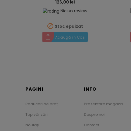
126,00 lei
Niciun review

Stoc epuizat
Adaugă în Coș
PAGINI
INFO
Reduceri de preț
Prezentare magazin
Top vânzări
Despre noi
Noutăți
Contact