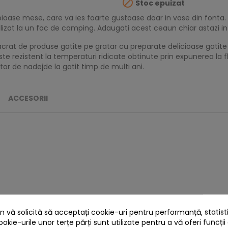

Stoc epuizat
oase mese, care va ies foarte gustoase doar in vase din fonta. F
tilizat la un foc de camping. Adaugati acest ceaun chiar astazi i
acrat de produse gatite pe gratar cu preparate delicioase gatite
te rezistent la temperaturi ridicate obtinute prin expunerea la f
jutor de nadejde la gatit timp de multi ani.
ACCESORII
 vă solicită să acceptați cookie-uri pentru performanță, statistic
ookie-urile unor terțe părți sunt utilizate pentru a vă oferi funcții