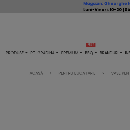
Magazin
:
Gheorghe Io
Luni-Vineri: 10-20 |
FEST
PRODUSE
PT. GRĂDINĂ
PREMIUM
BBQ
BRANDURI
I
ACASĂ
PENTRU BUCATARIE
VASE PEN