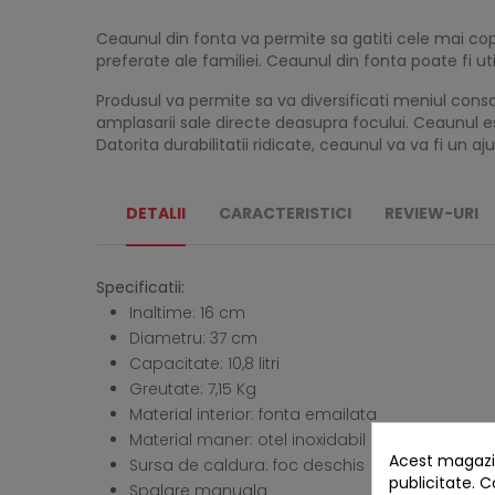
Ceaunul din fonta va permite sa gatiti cele mai copi
preferate ale familiei. Ceaunul din fonta poate fi u
Produsul va permite sa va diversificati meniul cons
amplasarii sale directe deasupra focului. Ceaunul es
Datorita durabilitatii ridicate, ceaunul va va fi un a
DETALII
CARACTERISTICI
REVIEW-URI
Specificatii:
Inaltime: 16 cm
Diametru: 37 cm
Capacitate: 10,8 litri
Greutate: 7,15 Kg
Material interior: fonta emailata
Material maner: otel inoxidabil
Acest magazin
Sursa de caldura: foc deschis
publicitate. C
Spalare manuala