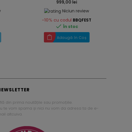
999,00 lei
w
Niciun review
-10%
cu codul
BBQFEST

În stoc
Adaugă în Coș
NEWSLETTER
flă din prima noutățile sau promoțiile.
u te vom spama și nici nu vom da adresa ta de e-
ail altcuiva.