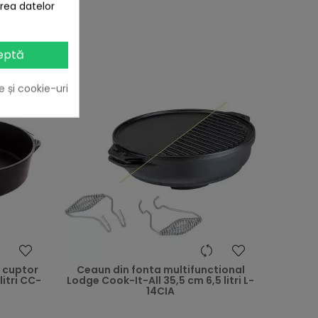
area datelor
eptă
e și cookie-uri
heart
heart
 cuptor
Ceaun din fonta multifunctional
itri CC-
Lodge Cook-It-All 35,5 cm 6,5 litri L-
14CIA