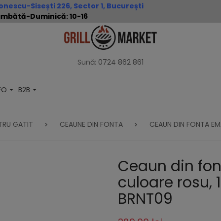
nescu-Sisești 226, Sector 1, București
 Sâmbătă-Duminică: 10-16
Sună:
0724 862 861
NFO
B2B
TRU GATIT
CEAUNE DIN FONTA
CEAUN DIN FONTA EMA
Ceaun din fon
culoare rosu, 1
BRNT09