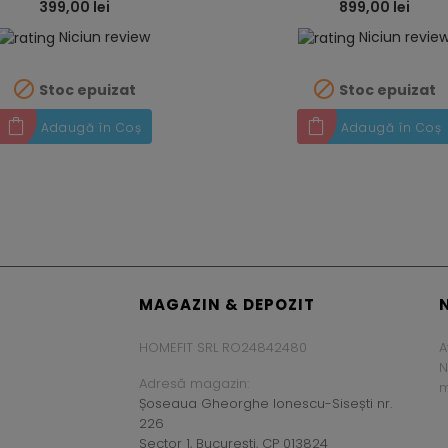
399,00 lei
899,00 lei
Niciun review
Niciun revie


Stoc epuizat
Stoc epuizat
Adaugă în Coș
Adaugă în Coș
MAGAZIN & DEPOZIT
HOMEFIT SRL RO24842480
A
N
Adresă magazin:
m
Șoseaua Gheorghe Ionescu-Sisești nr.
226
Sector 1, București, CP 013824