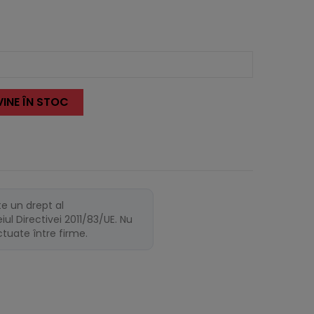
INE ÎN STOC
te un drept al
ul Directivei 2011/83/UE. Nu
ectuate între firme.