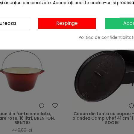
 și anunțuri personalizate. Acceptați aceste cookie-uri și proces
4 ALTE PRODUSE IN ACEEASI CATEGORIE:
gureaza
Respinge
Acc
Politica de confidențialitat
-50,00 lei
heart
aun din fonta emailata,
Ceaun din fonta cu capac -
re rosu, 16 litri, BRENTON,
olandez Camp Chef 41 cm 11 l
BRNT10
SDO16
449,00 lei