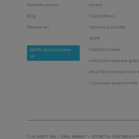
Pachete promo
Livrare
Blog
Cum plătesc
Review-uri
Termeni și condiții
GDPR
Politică cookies
GDPR, acord cookie-
uri
Instrucțiuni utilizare grăt
Ghid TRU-Infrared Char-B
O poveste despre fontă
©
HOMEFIT SRL
/
GRILL MARKET – SECRETUL GRĂTARULUI P