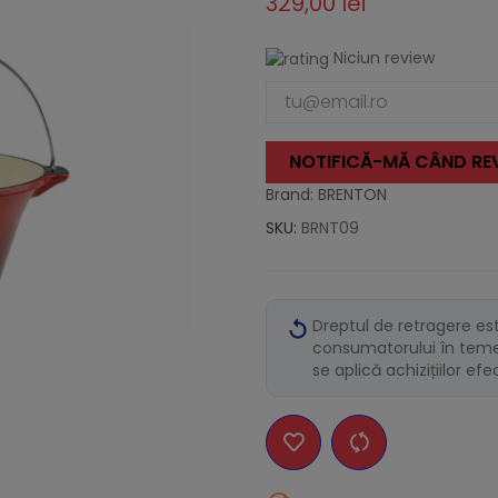
329,00 lei
Niciun review
NOTIFICĂ-MĂ CÂND REV
Brand: BRENTON
SKU:
BRNT09
Dreptul de retragere es
consumatorului în temei
se aplică achizițiilor ef