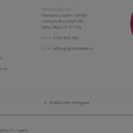
Adresă depozit:
Olympia Logistic Center
Centura București 316
Glina, Ilfov, CP 077105
Sună:
0724 862 861
Scrie:
office@grillmarket.ro
ar
roil
↩
Dreptul de retragere
ERFECT!
/
ANPC