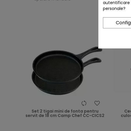
autentificare
personale?
Confi
heart
Set 2 tigai mini de fonta pentru
Ce
servit de 18 cm Camp Chef CC-CICS2
culoa