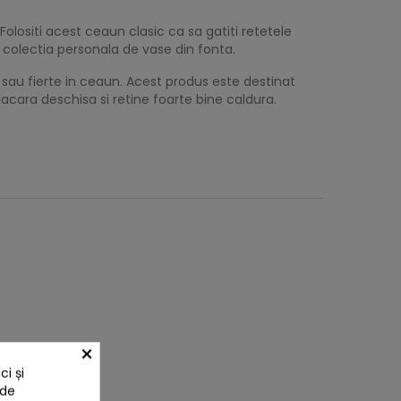
olositi acest ceaun clasic ca sa gatiti retetele
n colectia personala de vase din fonta.
 sau fierte in ceaun. Acest produs este destinat
lacara deschisa si retine foarte bine caldura.
×
i și
 de