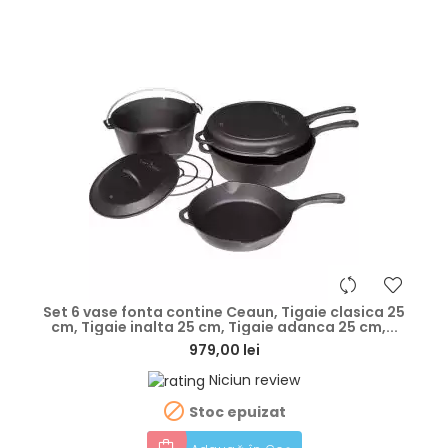
hea
Set 6 vase fonta contine Ceaun, Tigaie clasica 25
cm, Tigaie inalta 25 cm, Tigaie adanca 25 cm,...
979,00 lei
Niciun review

Stoc epuizat