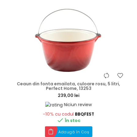
hea
Ceaun din fonta emailata, culoare rosu, 5 litri,
Perfect Home, 13253
239,00 lei
Niciun review
-10%
cu codul
BBQFEST

În stoc
Adaugă în Coș