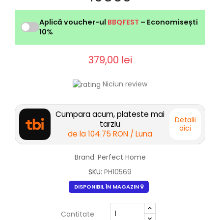
Aplică voucher-ul
BBQFEST
– Economisești
10%
379,00 lei
Niciun review
Cumpara acum, plateste mai
Detalii
tarziu
aici
de la
104.75 RON
/ Luna
Brand: Perfect Home
SKU:
PH10569
DISPONIBIL ÎN MAGAZIN
Cantitate