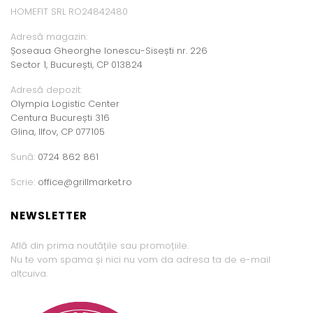
HOMEFIT SRL RO24842480
Adresă magazin:
Șoseaua Gheorghe Ionescu-Sisești nr. 226
Sector 1, București, CP 013824
Adresă depozit:
Olympia Logistic Center
Centura București 316
Glina, Ilfov, CP 077105
Sună:
0724 862 861
Scrie:
office@grillmarket.ro
NEWSLETTER
Află din prima noutățile sau promoțiile.
Nu te vom spama și nici nu vom da adresa ta de e-mail
altcuiva.