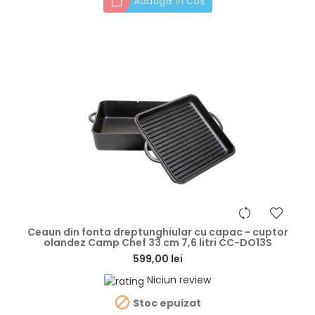
Adaugă în Coș
hea
Ceaun din fonta dreptunghiular cu capac - cuptor
olandez Camp Chef 33 cm 7,6 litri CC-DO13S
599,00 lei
Niciun review

Stoc epuizat