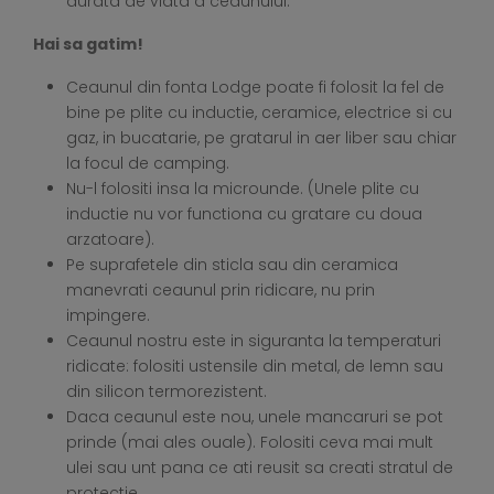
durata de viata a ceaunului.
Hai sa gatim!
Ceaunul din fonta Lodge poate fi folosit la fel de
bine pe plite cu inductie, ceramice, electrice si cu
gaz, in bucatarie, pe gratarul in aer liber sau chiar
la focul de camping.
Nu-l folositi insa la microunde. (Unele plite cu
inductie nu vor functiona cu gratare cu doua
arzatoare).
Pe suprafetele din sticla sau din ceramica
manevrati ceaunul prin ridicare, nu prin
impingere.
Ceaunul nostru este in siguranta la temperaturi
ridicate: folositi ustensile din metal, de lemn sau
din silicon termorezistent.
Daca ceaunul este nou, unele mancaruri se pot
prinde (mai ales ouale). Folositi ceva mai mult
ulei sau unt pana ce ati reusit sa creati stratul de
protectie.