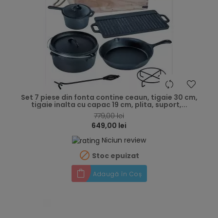
hea
Set 7 piese din fonta contine ceaun, tigaie 30 cm,
tigaie inalta cu capac 19 cm, plita, suport,...
779,00 lei
649,00 lei
Niciun review

Stoc epuizat
Adaugă în Coș