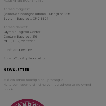
HOMEFIT SRL RO24842480
Adresă magazin:
Șoseaua Gheorghe Ionescu-Sisești nr. 226
Sector 1, București, CP 013824
Adresă depozit:
Olympia Logistic Center
Centura București 316
Glina, Ilfov, CP 077105
Sună:
0724 862 861
Scrie:
office@grillmarket.ro
NEWSLETTER
Află din prima noutățile sau promoțiile.
Nu te vom spama și nici nu vom da adresa ta de e-mail
altcuiva.