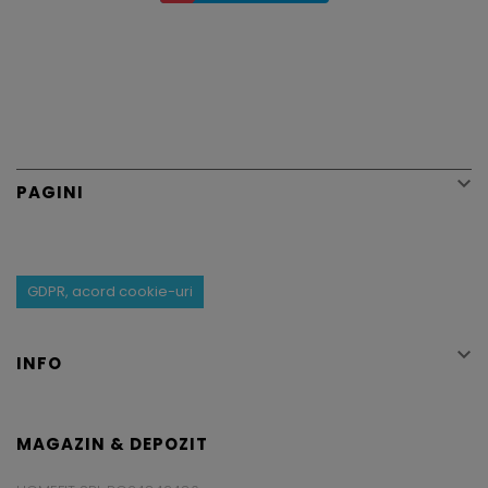

PAGINI
GDPR, acord cookie-uri

INFO
MAGAZIN & DEPOZIT