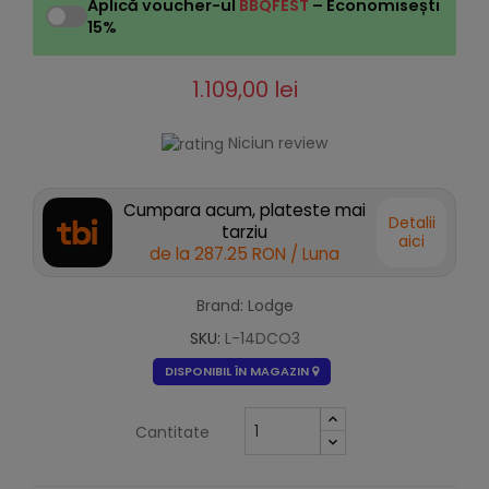
Aplică voucher-ul
BBQFEST
– Economisești
15%
1.109,00 lei
Niciun review
Cumpara acum, plateste mai
Detalii
tarziu
aici
de la
287.25 RON
/ Luna
Brand: Lodge
SKU:
L-14DCO3
DISPONIBIL ÎN MAGAZIN
Cantitate