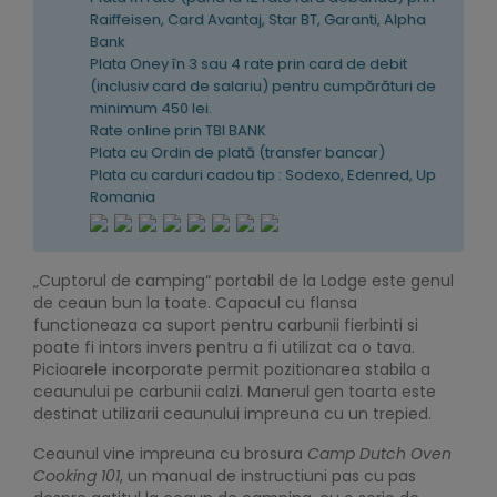
Raiffeisen, Card Avantaj, Star BT, Garanti, Alpha
Bank
Plata Oney în 3 sau 4 rate prin card de debit
(inclusiv card de salariu) pentru cumpărături de
minimum 450 lei.
Rate online prin TBI BANK
Plata cu Ordin de plată (transfer bancar)
Plata cu carduri cadou tip : Sodexo, Edenred, Up
Romania
„Cuptorul de camping“ portabil de la Lodge este genul
de ceaun bun la toate. Capacul cu flansa
functioneaza ca suport pentru carbunii fierbinti si
poate fi intors invers pentru a fi utilizat ca o tava.
Picioarele incorporate permit pozitionarea stabila a
ceaunului pe carbunii calzi. Manerul gen toarta este
destinat utilizarii ceaunului impreuna cu un trepied.
Ceaunul vine impreuna cu brosura
Camp Dutch Oven
Cooking 101
, un manual de instructiuni pas cu pas