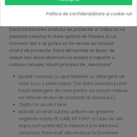
protectie.
Politica de confidențialitate și cookie-uri
Cum sa refaceti stratul de protectie
Daca intretinerea stratului de protectie ar trebui sa va
pastreze ceaunul in stare optima de folosire, la un
moment dat s-ar putea sa fie nevoie sa refaceti
stratul de protectie. Daca alimentele se lipesc de
ceaun sau daca observati ca acesta a capatat o
culoare cenusie, reluati procesul de „asezonare”.
Spalati ceaunul cu apa fierbinte cu detergent de
vase si cu o perie aspra. (De data aceasta puteti
folosi detergent de vase pentru ca oricum trebuie
sa refaceti stratul de protectie al ceaunului.)
Clatiti-l si uscati-l bine.
Aplicati un strat subtire, uniform de grasime
vegetala solida PE CARE ATI TOPIT-O (sau de ulei,
dupa cum preferati) in interiorul si in exteriorul
ceaunului. Prea mult ulei va duce la formarea