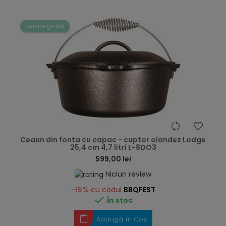
Livrare gratis
hea
Ceaun din fonta cu capac - cuptor olandez Lodge
25,4 cm 4,7 litri L-8DO3
599,00 lei
Niciun review
-15%
cu codul
BBQFEST

În stoc
Adaugă în Coș