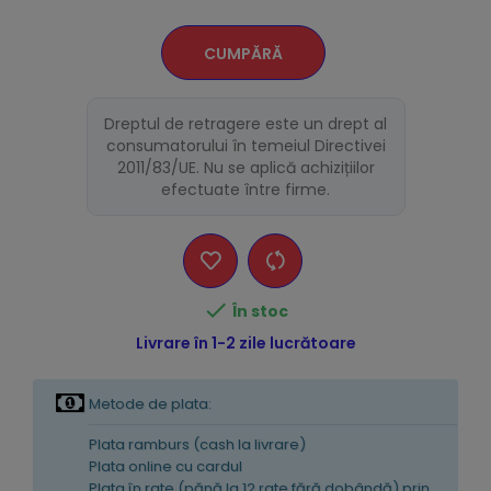
CUMPĂRĂ
Dreptul de retragere este un drept al
consumatorului în temeiul Directivei
2011/83/UE. Nu se aplică achizițiilor
efectuate între firme.

În stoc
Livrare în 1-2 zile lucrătoare
Metode de plata:
Plata ramburs (cash la livrare)
Plata online cu cardul
Plata în rate (pănă la 12 rate fără dobândă) prin