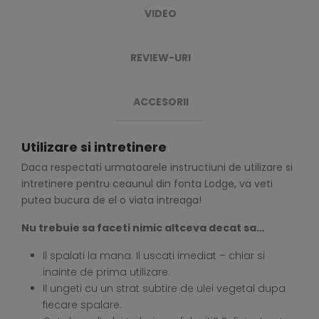
VIDEO
REVIEW-URI
ACCESORII
Utilizare si intretinere
Daca respectati urmatoarele instructiuni de utilizare si
intretinere pentru ceaunul din fonta Lodge, va veti
putea bucura de el o viata intreaga!
Nu trebuie sa faceti nimic altceva decat sa…
Il spalati la mana. Il uscati imediat – chiar si
inainte de prima utilizare.
Il ungeti cu un strat subtire de ulei vegetal dupa
fiecare spalare.