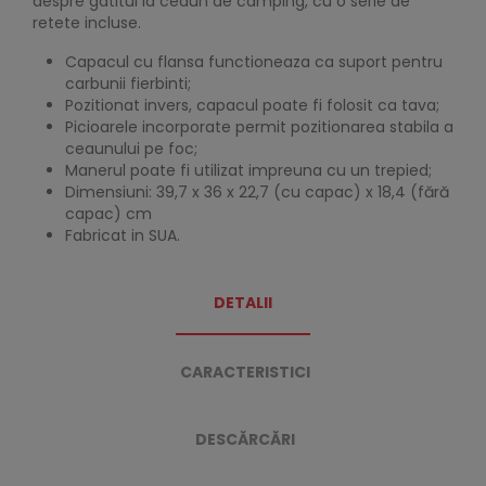
despre gatitul la ceaun de camping, cu o serie de
retete incluse.
Capacul cu flansa functioneaza ca suport pentru
carbunii fierbinti;
Pozitionat invers, capacul poate fi folosit ca tava;
Picioarele incorporate permit pozitionarea stabila a
ceaunului pe foc;
Manerul poate fi utilizat impreuna cu un trepied;
Dimensiuni: 39,7 x 36 x 22,7 (cu capac) x 18,4 (fără
capac) cm
Fabricat in SUA.
DETALII
CARACTERISTICI
DESCĂRCĂRI