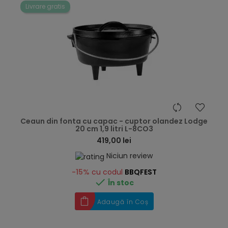
Livrare gratis
hea
Ceaun din fonta cu capac - cuptor olandez Lodge
20 cm 1,9 litri L-8CO3
419,00 lei
Niciun review
-15%
cu codul
BBQFEST

În stoc
Adaugă în Coș