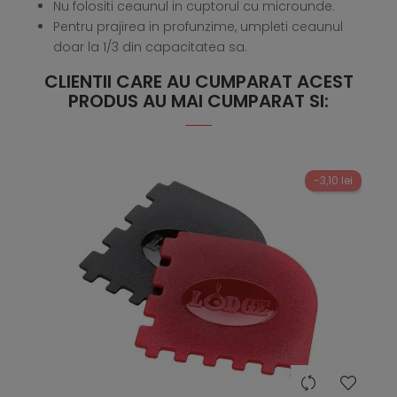
Nu folositi ceaunul in cuptorul cu microunde.
Pentru prajirea in profunzime, umpleti ceaunul
doar la 1/3 din capacitatea sa.
CLIENTII CARE AU CUMPARAT ACEST
PRODUS AU MAI CUMPARAT SI:
-3,10 lei
hea