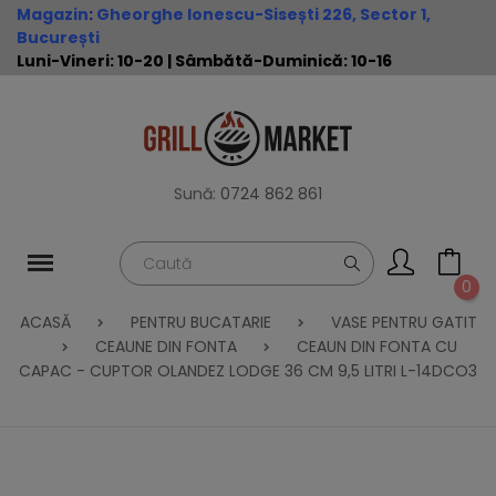
Magazin
:
Gheorghe Ionescu-Sisești 226, Sector 1,
București
Luni-Vineri: 10-20 | Sâmbătă-Duminică: 10-16
Sună:
0724 862 861
0
ACASĂ
PENTRU BUCATARIE
VASE PENTRU GATIT
CEAUNE DIN FONTA
CEAUN DIN FONTA CU
CAPAC - CUPTOR OLANDEZ LODGE 36 CM 9,5 LITRI L-14DCO3