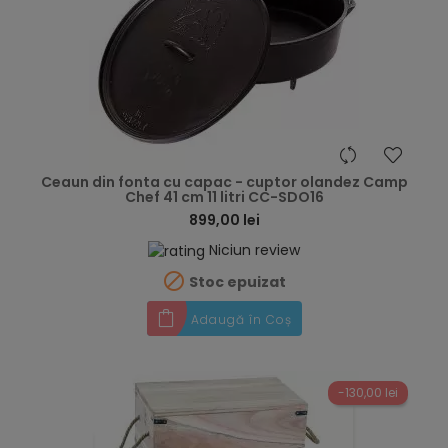
hea
Ceaun din fonta cu capac - cuptor olandez Camp
Chef 41 cm 11 litri CC-SDO16
899,00 lei
Niciun review

Stoc epuizat
Adaugă în Coș
-130,00 lei