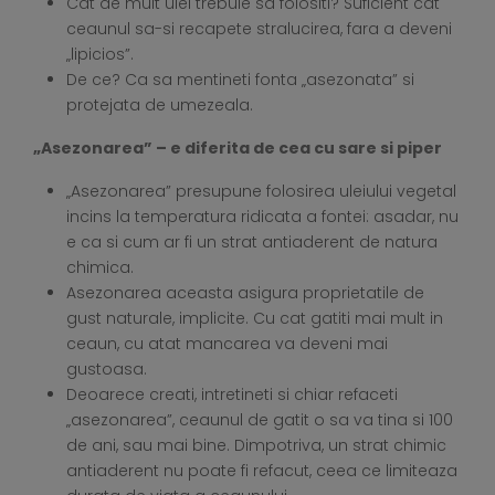
Cat de mult ulei trebuie sa folositi? Suficient cat
ceaunul sa-si recapete stralucirea, fara a deveni
„lipicios”.
De ce? Ca sa mentineti fonta „asezonata” si
protejata de umezeala.
„Asezonarea” – e diferita de cea cu sare si piper
„Asezonarea” presupune folosirea uleiului vegetal
incins la temperatura ridicata a fontei: asadar, nu
e ca si cum ar fi un strat antiaderent de natura
chimica.
Asezonarea aceasta asigura proprietatile de
gust naturale, implicite. Cu cat gatiti mai mult in
ceaun, cu atat mancarea va deveni mai
gustoasa.
Deoarece creati, intretineti si chiar refaceti
„asezonarea”, ceaunul de gatit o sa va tina si 100
de ani, sau mai bine. Dimpotriva, un strat chimic
antiaderent nu poate fi refacut, ceea ce limiteaza