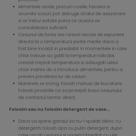
Alimentele acide, precum rosiile, fasolea si
anumite sosuri, pot distruge stratul de asezonare
si ar trebui evitate pana ce acesta se
consolideaza suficient.
Ceaunul de fonta are rareori nevoie de expunere
directa la o temperatura peste medie daca a
fost bine incalzit in prealabil. In momentele in care
chiar trebuie sa gatiti la temperaturi ridicate,
cresteti treptat temperatura si adaugati uleiul
chiar inainte de a introduce alimentele, pentru a
preveni prinderea lor de ceaun.
Manerele se incing; folositi manusi de bucatarie.
Folositi pirostriile ca sa protejati baza ceaunului
de contactul termic direct.
Folosim sau nu folosim detergent de vase…
Daca va sperie gandul sa nu-l spalati deloc cu
detergenti, folositi apa cu putin detergent, dupa
care uscati ceaunul si ungeti-l imediat cu ulei.