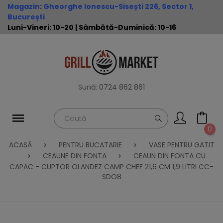
Magazin
:
Gheorghe Ionescu-Sisești 226, Sector 1,
București
Luni-Vineri: 10-20 | Sâmbătă-Duminică: 10-16
Sună:
0724 862 861
0
ACASĂ
PENTRU BUCATARIE
VASE PENTRU GATIT
CEAUNE DIN FONTA
CEAUN DIN FONTA CU
CAPAC - CUPTOR OLANDEZ CAMP CHEF 21,6 CM 1,9 LITRI CC-
SDO8