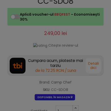
CC-SDO8
Aplică voucher-ul
BBQFEST
– Economisești
30%
249,00 lei
Citește review-ul
Cumpara acum, plateste mai
Detalii
tarziu
aici
de la
72.25 RON
/ Luna
Brand: Camp Chef
SKU:
CC-SDO8
DISPONIBIL ÎN MAGAZIN