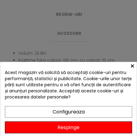
REVIEW-URI
ACCESORII
Volum: 1,9 litri
Inaltime fara capac 11,6 cm; cu capac 15 cm
×
Diametru interior: 20,3 cm
Acest magazin vă solicită să acceptați cookie-uri pentru
Diametru exterior: 21,6 cm
performanță, statistici și publicitate. Cookie-urile unor terțe
Greutate: 2,5 kg
părți sunt utilizate pentru a vă oferi funcții de autentificare
și anunțuri personalizate. Acceptați aceste cookie-uri și
4 ALTE PRODUSE IN ACEEASI
procesarea datelor personale?
CATEGORIE:
Configureaza
Respinge