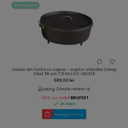
Livrare gratis
hea
Ceaun din fonta cu capac - cuptor olandez Camp
Chef 36 cm 7,6 litri CC-SDO14
589,00 lei
Citește review-ul
-30%
cu codul
BBQFEST

În stoc
Adaugă în Coș