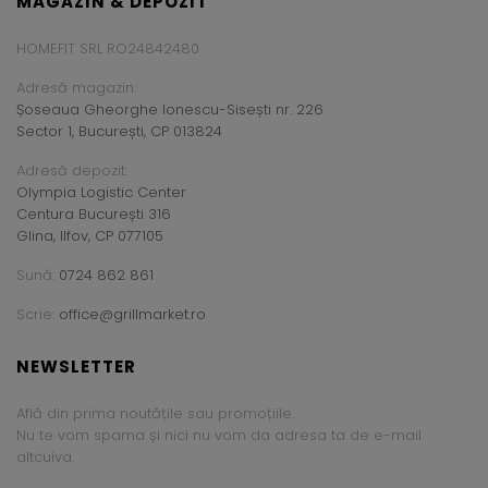
MAGAZIN & DEPOZIT
HOMEFIT SRL RO24842480
Adresă magazin:
Șoseaua Gheorghe Ionescu-Sisești nr. 226
Sector 1, București, CP 013824
Adresă depozit:
Olympia Logistic Center
Centura București 316
Glina, Ilfov, CP 077105
Sună:
0724 862 861
Scrie:
office@grillmarket.ro
NEWSLETTER
Află din prima noutățile sau promoțiile.
Nu te vom spama și nici nu vom da adresa ta de e-mail
altcuiva.