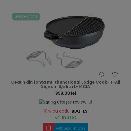
Livrare gratis
hea
Ceaun din fonta multifunctional Lodge Cook-It-All
35,5 cm 6,5 litri L-14CIA
999,00 lei
Citește review-ul
-10%
cu codul
BBQFEST

În stoc
Adaugă în Coș