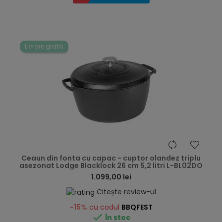
Livrare gratis
hea
Ceaun din fonta cu capac - cuptor olandez triplu
asezonat Lodge Blacklock 26 cm 5,2 litri L-BL02DO
1.099,00 lei
Citește review-ul
-15%
cu codul
BBQFEST

În stoc