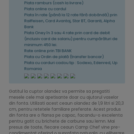
Plata ramburs (cash la livrare)
Plata online cu cardul
Plata în rate (pănă la 12 rate fără dobândă) prin
Raiffeisen, Card Avantaj, Star BT, Garanti, Alpha
Bank
Plata Oney în 3 sau 4 rate prin card de debit
(inclusiv card de salariu) pentru cumpărături de
minimum 450 lei.
Rate online prin TBI BANK
Plata cu Ordin de plată (transfer bancar)
Plata cu carduri cadou tip : Sodexo, Edenred, Up
Romania
Gatitul la cuptor olandez va permite sa pregatiti
mesele cele mai apetisante doar cu ajutorul vaselor
din fonta. Utilizati acest ceaun olandez de 1,9 litri si 20,3
cm, pentru retetele familiare preferate. Acest produs
din fonta are o flansa pe capac, facandu-o excelenta
pentru gatit cu brichete de carbune sau lemn. Mai
presus de toate, fiecare ceaun Camp Chef vine pre-
condimentat oferind o suprafata naturala, cu eliberare