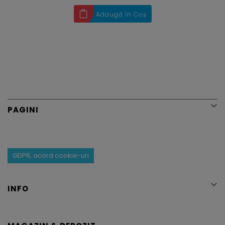
Adaugă în Coș

PAGINI
GDPR, acord cookie-uri

INFO