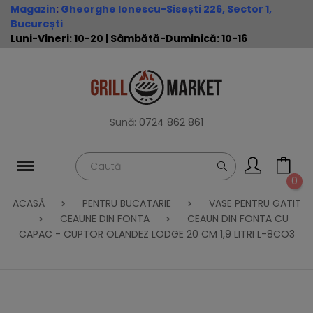
Magazin
:
Gheorghe Ionescu-Sisești 226, Sector 1,
București
Luni-Vineri: 10-20 | Sâmbătă-Duminică: 10-16
Sună:
0724 862 861
0
ACASĂ
PENTRU BUCATARIE
VASE PENTRU GATIT
CEAUNE DIN FONTA
CEAUN DIN FONTA CU
CAPAC - CUPTOR OLANDEZ LODGE 20 CM 1,9 LITRI L-8CO3