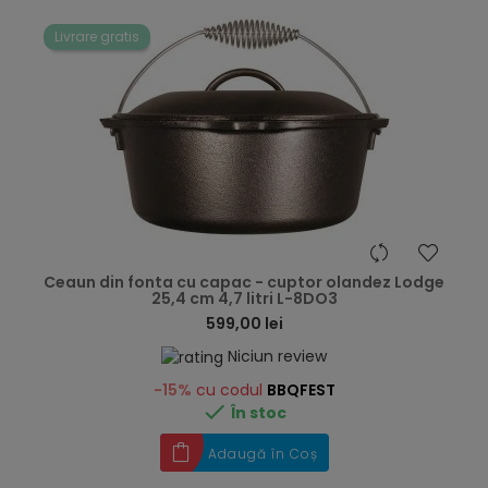
Livrare gratis
hea
Ceaun din fonta cu capac - cuptor olandez Lodge
25,4 cm 4,7 litri L-8DO3
599,00 lei
Niciun review
-15%
cu codul
BBQFEST

În stoc
Adaugă în Coș