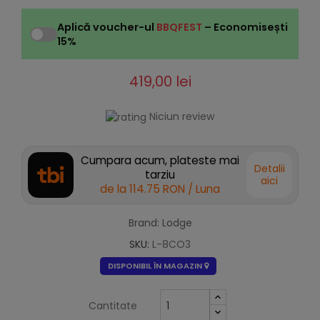
Aplică voucher-ul
BBQFEST
– Economisești
15%
419,00 lei
Niciun review
Cumpara acum, plateste mai
Detalii
tarziu
aici
de la
114.75 RON
/ Luna
Brand: Lodge
SKU:
L-8CO3
DISPONIBIL ÎN MAGAZIN
Cantitate