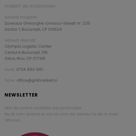
HOMEFIT SRL RO24842480
Adresă magazin:
Șoseaua Gheorghe Ionescu-Sisești nr. 226
Sector 1, București, CP 013824
Adresă depozit:
Olympia Logistic Center
Centura București 316
Glina, Ilfov, CP 077105
Sună:
0724 862 861
Scrie:
office@grillmarket.ro
NEWSLETTER
Află din prima noutățile sau promoțiile.
Nu te vom spama și nici nu vom da adresa ta de e-mail
altcuiva.