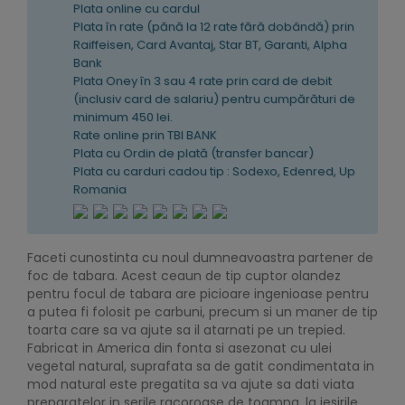
Plata online cu cardul
Plata în rate (pănă la 12 rate fără dobândă) prin
Raiffeisen, Card Avantaj, Star BT, Garanti, Alpha
Bank
Plata Oney în 3 sau 4 rate prin card de debit
(inclusiv card de salariu) pentru cumpărături de
minimum 450 lei.
Rate online prin TBI BANK
Plata cu Ordin de plată (transfer bancar)
Plata cu carduri cadou tip : Sodexo, Edenred, Up
Romania
Faceti cunostinta cu noul dumneavoastra partener de
foc de tabara. Acest ceaun de tip cuptor olandez
pentru focul de tabara are picioare ingenioase pentru
a putea fi folosit pe carbuni, precum si un maner de tip
toarta care sa va ajute sa il atarnati pe un trepied.
Fabricat in America din fonta si asezonat cu ulei
vegetal natural, suprafata sa de gatit condimentata in
mod natural este pregatita sa va ajute sa dati viata
preparatelor in serile racoroase de toamna, la iesirile