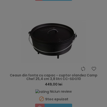
hea
Ceaun din fonta cu capac - cuptor olandez Camp
Chef 25,4 cm 3,8 litri CC-SDO10
449,00 lei
Niciun review

Stoc epuizat