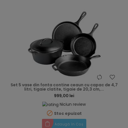
hea
Set 5 vase din fonta contine ceaun cu capac de 4,7
litri, tigaie clatite, tigaie de 20,3 cm,...
999,00 lei
Niciun review

Stoc epuizat
Adaugă în Coș