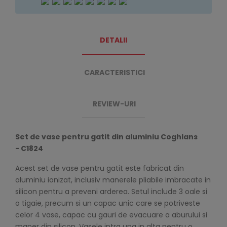
DETALII
CARACTERISTICI
REVIEW-URI
Set de vase pentru gatit din aluminiu Coghlans
- C1824
Acest set de vase pentru gatit este fabricat din
aluminiu ionizat, inclusiv manerele pliabile imbracate in
silicon pentru a preveni arderea. Setul include 3 oale si
o tigaie, precum si un capac unic care se potriveste
celor 4 vase, capac cu gauri de evacuare a aburului si
maner din silicon. Vasele intra una in alta pentru o