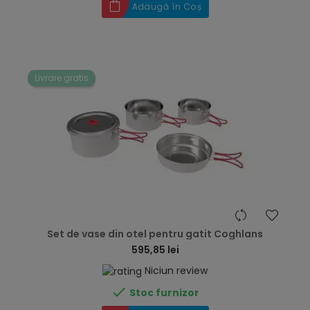
Adaugă în Coș
Livrare gratis
hea
Set de vase din otel pentru gatit Coghlans
595,85 lei
Niciun review

Stoc furnizor