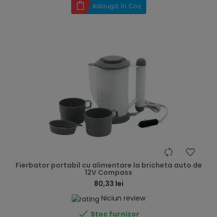
Adaugă în Coș
hea
Fierbator portabil cu alimentare la bricheta auto de
12V Compass
80,33 lei
Niciun review

Stoc furnizor