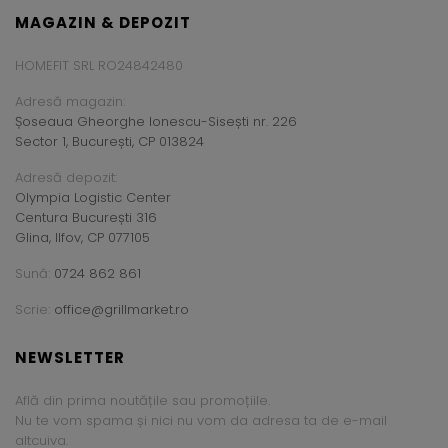
MAGAZIN & DEPOZIT
HOMEFIT SRL RO24842480
Adresă magazin:
Șoseaua Gheorghe Ionescu-Sisești nr. 226
Sector 1, București, CP 013824
Adresă depozit:
Olympia Logistic Center
Centura București 316
Glina, Ilfov, CP 077105
Sună:
0724 862 861
Scrie:
office@grillmarket.ro
NEWSLETTER
Află din prima noutățile sau promoțiile.
Nu te vom spama și nici nu vom da adresa ta de e-mail
altcuiva.