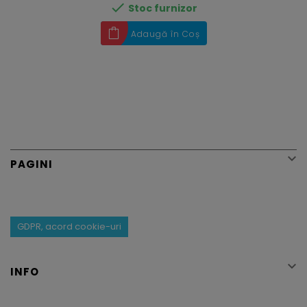

Stoc furnizor
Adaugă în Coș

PAGINI
GDPR, acord cookie-uri

INFO