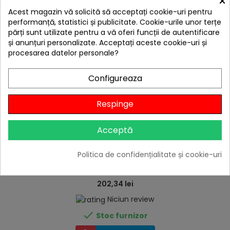
×
Acest magazin vă solicită să acceptați cookie-uri pentru
performanță, statistici și publicitate. Cookie-urile unor terțe
părți sunt utilizate pentru a vă oferi funcții de autentificare
și anunțuri personalizate. Acceptați aceste cookie-uri și
procesarea datelor personale?
Configureaza
Respinge
Acceptă
hea
Politica de confidențialitate și cookie-uri
Set 3 vase de gatit din alumniu anodizat Cattara -
TT13631
202,34 lei
Niciun review

Stoc furnizor