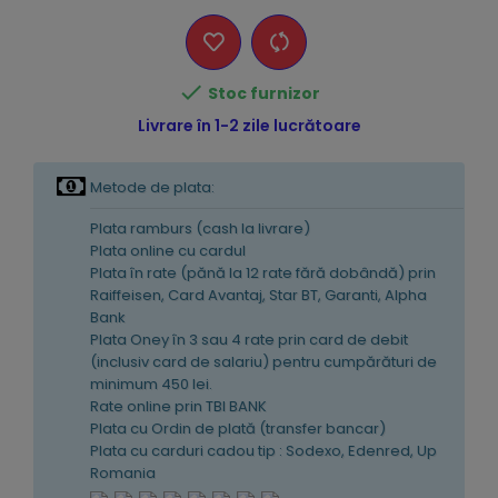

Stoc furnizor
Livrare în 1-2 zile lucrătoare
Metode de plata:
Plata ramburs (cash la livrare)
Plata online cu cardul
Plata în rate (pănă la 12 rate fără dobândă) prin
Raiffeisen, Card Avantaj, Star BT, Garanti, Alpha
Bank
Plata Oney în 3 sau 4 rate prin card de debit
(inclusiv card de salariu) pentru cumpărături de
minimum 450 lei.
Rate online prin TBI BANK
Plata cu Ordin de plată (transfer bancar)
Plata cu carduri cadou tip : Sodexo, Edenred, Up
Romania