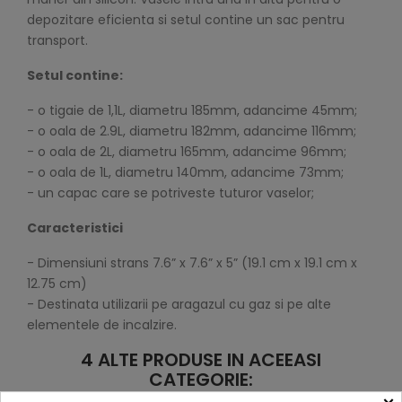
depozitare eficienta si setul contine un sac pentru
transport.
Setul contine:
- o tigaie de 1,1L, diametru 185mm, adancime 45mm;
- o oala de 2.9L, diametru 182mm, adancime 116mm;
- o oala de 2L, diametru 165mm, adancime 96mm;
- o oala de 1L, diametru 140mm, adancime 73mm;
- un capac care se potriveste tuturor vaselor;
Caracteristici
- Dimensiuni strans 7.6” x 7.6” x 5” (19.1 cm x 19.1 cm x
12.75 cm)
- Destinata utilizarii pe aragazul cu gaz si pe alte
elementele de incalzire.
4 ALTE PRODUSE IN ACEEASI
CATEGORIE: