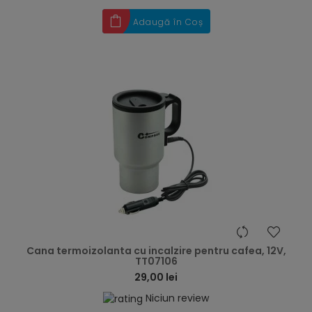
Adaugă în Coș
hea
Cana termoizolanta cu incalzire pentru cafea, 12V,
TT07106
29,00 lei
Niciun review