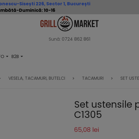
nescu-Sisești 226, Sector 1, București
 Sâmbătă-Duminică: 10-16
Sună:
0724 862 861
NFO
B2B
VESELA, TACAMURI, BUTELCI
TACAMURI
SET USTE
Set ustensile 
C1305
65,08 lei