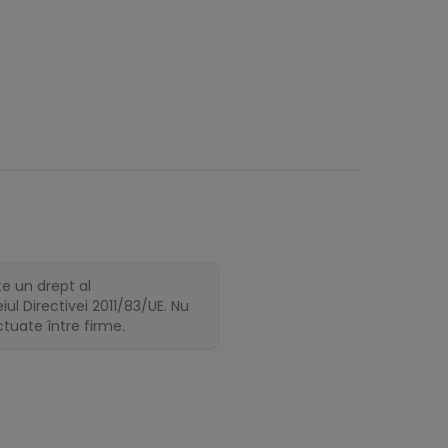
te un drept al
ul Directivei 2011/83/UE. Nu
ectuate între firme.