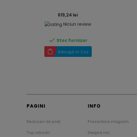
619,24 lei
Niciun review

Stoc furnizor
Adaugă în Coș
PAGINI
INFO
Reduceri de preț
Prezentare magazin
Top vânzări
Despre noi