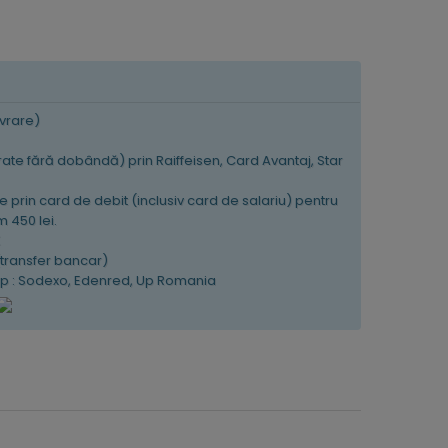
ivrare)
 rate fără dobândă) prin Raiffeisen, Card Avantaj, Star
e prin card de debit (inclusiv card de salariu) pentru
 450 lei.
K
(transfer bancar)
tip : Sodexo, Edenred, Up Romania