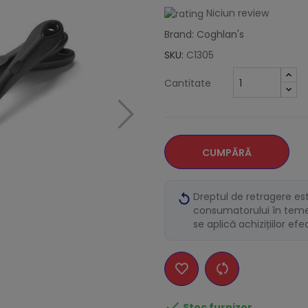
Niciun review
Brand: Coghlan's
SKU:
C1305
Cantitate
CUMPĂRĂ
Dreptul de retragere es
consumatorului în temei
se aplică achizițiilor ef

Stoc furnizor