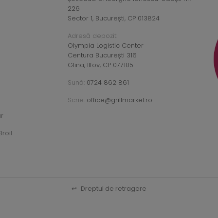
226
Sector 1, București, CP 013824
Adresă depozit:
Olympia Logistic Center
Centura București 316
Glina, Ilfov, CP 077105
Sună:
0724 862 861
Scrie:
office@grillmarket.ro
ar
roil
↩
Dreptul de retragere