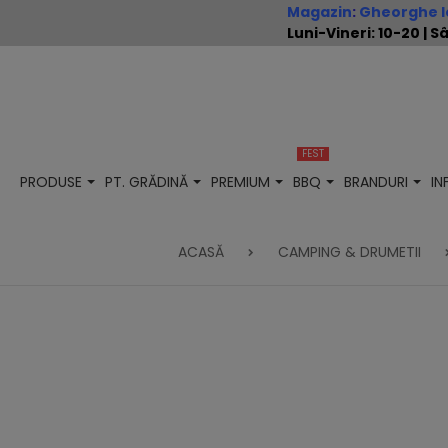
Magazin
:
Gheorghe Io
Luni-Vineri: 10-20 |
FEST
PRODUSE
PT. GRĂDINĂ
PREMIUM
BBQ
BRANDURI
I
ACASĂ
CAMPING & DRUMETII