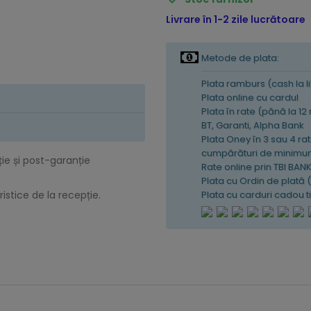
Livrare în 1-2 zile lucrătoare
Metode de plata:
Plata ramburs (cash la l
Plata online cu cardul
Plata în rate (pănă la 12
BT, Garanti, Alpha Bank
Plata Oney în 3 sau 4 rat
cumpărături de minimum
ție și post-garanție
Rate online prin TBI BAN
Plata cu Ordin de plată 
Plata cu carduri cadou 
istice de la recepție.