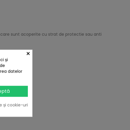
g care sunt acoperite cu strat de protectie sau anti
×
i și
 de
area datelor
eptă
e și cookie-uri