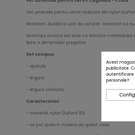
Set ustensile pentru servit Coghlans - C1305
Set ustensile pentru servit realizate din nylon DuPont 
Rezistent, durabil si usor de curatat. Garantat ca n
Avantajul acestui set este ca datorita materialului 
lipire a alimentelor pregatite.
Set compus:
Acest magazin
- spatula;
publicitate. C
autentificare
- lingura;
personale?
- lingura crestata;
Confi
Caracteristici:
- material: nylon DuPont 101;
- se pot spala in masina de spalat vase;