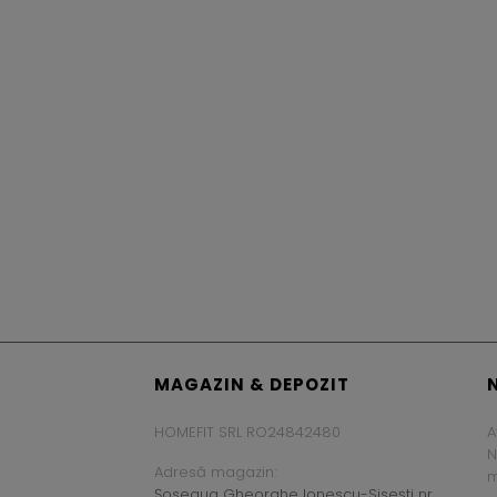
MAGAZIN & DEPOZIT
HOMEFIT SRL RO24842480
A
N
Adresă magazin:
m
Șoseaua Gheorghe Ionescu-Sisești nr.