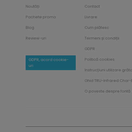
Noutăți
Contact
Pachete promo
Livrare
Blog
Cum plătesc
Review-uri
Termeni și condiții
GDPR
Politică cookies
GDPR, acord cookie-
uri
Instrucțiuni utilizare grăt
Ghid TRU-Infrared Char-B
O poveste despre fontă