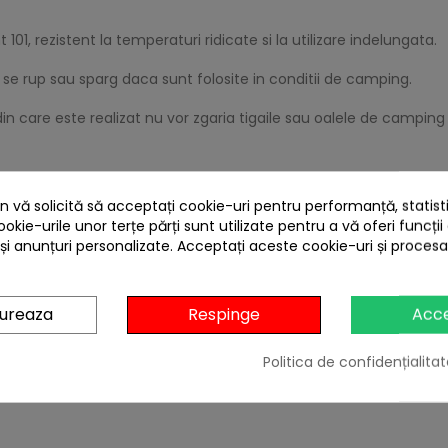
101, rezistent la temperaturi ridicate si la utilizare indelungata.
u se rup sau sparg daca sunt folosite in conditii de camping.
din care este realizat nu vor zgaria tigaile sau oalele de campin
 vă solicită să acceptați cookie-uri pentru performanță, statistic
ookie-urile unor terțe părți sunt utilizate pentru a vă oferi funcții
 și anunțuri personalizate. Acceptați aceste cookie-uri și proces
gureaza
Respinge
Acc
Politica de confidențialitat