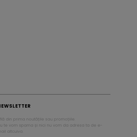
NEWSLETTER
flă din prima noutățile sau promoțiile.
u te vom spama și nici nu vom da adresa ta de e-
ail altcuiva.