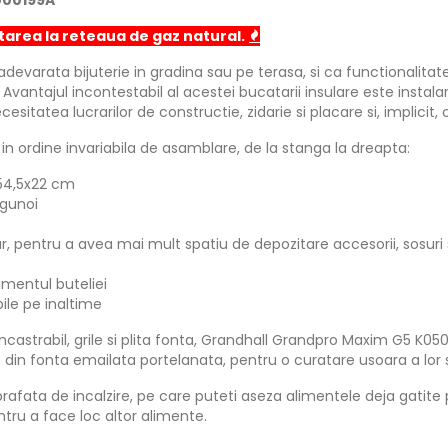
000199A
tarea la reteaua de gaz natural.
devarata bijuterie in gradina sau pe terasa, si ca functionalitate
. Avantajul incontestabil al acestei bucatarii insulare este insta
sitatea lucrarilor de constructie, zidarie si placare si, implicit, c
n ordine invariabila de asamblare, de la stanga la dreapta:
x54,5x22 cm
 gunoi
tar, pentru a avea mai mult spatiu de depozitare accesorii, sosur
imentul buteliei
bile pe inaltime
, incastrabil, grile si plita fonta, Grandhall Grandpro Maxim G5 
ate din fonta emailata portelanata, pentru o curatare usoara a lor
prafata de incalzire, pe care puteti aseza alimentele deja gatite 
entru a face loc altor alimente.