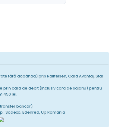
 rate fără dobândă) prin Raiffeisen, Card Avantaj, Star
e prin card de debit (inclusiv card de salariu) pentru
 450 lei.
K
(transfer bancar)
tip : Sodexo, Edenred, Up Romania