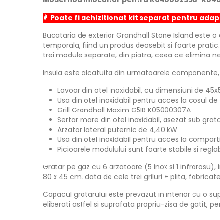
Model nou inlocuitor pentru K04000235B-K04
Poate fi achizitionat kit separat pentru adap
Bucataria de exterior Grandhall Stone Island este o a
temporala, fiind un produs deosebit si foarte pratic
trei module separate, din piatra, ceea ce elimina nece
Insula este alcatuita din urmatoarele componente, i
Lavoar din otel inoxidabil, cu dimensiuni de 45
Usa din otel inoxidabil pentru acces la cosul de
Grill Grandhall Maxim G5IB K05000307A
Sertar mare din otel inoxidabil, asezat sub gra
Arzator lateral puternic de 4,40 kW
Usa din otel inoxidabil pentru acces la compart
Picioarele modulului sunt foarte stabile si regla
Gratar pe gaz cu 6 arzatoare (5 inox si 1 infrarosu)
80 x 45 cm, data de cele trei griluri + plita, fabric
Capacul gratarului este prevazut in interior cu o su
eliberati astfel si suprafata propriu-zisa de gatit, p