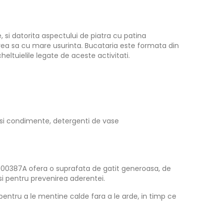
, si datorita aspectului de piatra cu patina
larea sa cu mare usurinta. Bucataria este formata din
heltuielile legate de aceste activitati.
i si condimente, detergenti de vase
K05000387A ofera o suprafata de gatit generoasa, de
 si pentru prevenirea aderentei.
pentru a le mentine calde fara a le arde, in timp ce