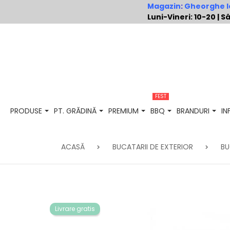
Magazin
:
Gheorghe Io
Luni-Vineri: 10-20 |
FEST
PRODUSE
PT. GRĂDINĂ
PREMIUM
BBQ
BRANDURI
I
ACASĂ
BUCATARII DE EXTERIOR
BU
Livrare gratis