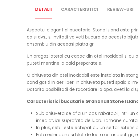
DETALII
CARACTERISTICI
REVIEW-URI
Aspectul elegant al bucatariei Stone Island este primu
ca si dvs., si invitatii va veti bucura de aceasta biju
ansamblu din aceeasi piatra gri.
Un aragaz lateral cu capac din otel inoxidabil si cu 
puteti mentine la cald preparatele.
O chiuveta din otel inoxidabil este instalata in stan
cand gatiti in aer liber. In chiuveta puteti spala alim
Datorita posibilitatii de racordare la apa, aveti la d
Caracteristici bucatarie Grandhall Stone Islan
Sub chiuveta se afla un cos rabatabil, intr-un d
imediat, iar suprafata de lucru ramane curata
In plus, setul este echipat cu un sertar extensi
Fata exterioara si blat de lucru cu aspect gri, e