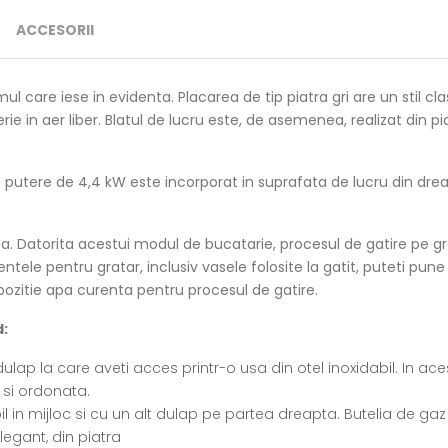
ACCESORII
l care iese in evidenta. Placarea de tip piatra gri are un stil cla
terie in aer liber. Blatul de lucru este, de asemenea, realizat din p
o putere de 4,4 kW este incorporat in suprafata de lucru din dreap
ga. Datorita acestui modul de bucatarie, procesul de gatire pe gra
entele pentru gratar, inclusiv vasele folosite la gatit, puteti pune
ispozitie apa curenta pentru procesul de gatire.
d:
ulap la care aveti acces printr-o usa din otel inoxidabil. In ace
 si ordonata.
bil in mijloc si cu un alt dulap pe partea dreapta. Butelia de ga
legant, din piatra