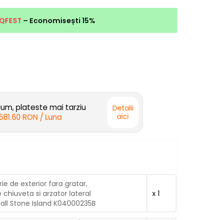
QFEST
– Economisești 15%
m, plateste mai tarziu
Detalii
aici
581.60 RON
/ Luna
ie de exterior fara gratar,
 chiuveta si arzator lateral
x 1
all Stone Island K04000235B