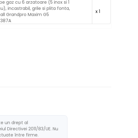
pe gaz cu 6 arzatoare (5 inox si 1
u), incastrabil, grile si plita fonta,
x 1
all Grandpro Maxim G5
0387A
te un drept al
ul Directivei 2011/83/UE. Nu
ectuate între firme.