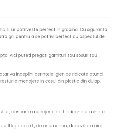
sic si se potriveste perfect in gradina. Cu siguranta
iatra gri, pentru a se potrivi perfect cu aspectul de
ta. Aici puteti pregati garnituri sau sosuri sau
tar va indeplini cerintele igienice ridicate atunci
 resturile menajere in cosul din plastic din dulap.
st fel, deseurile menajere pot fi oricand eliminate
z de 11 kg poate fi, de asemenea, depozitata aici.