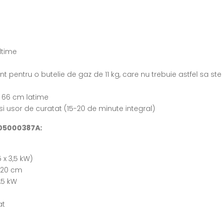
ltime
nt pentru o butelie de gaz de 11 kg, care nu trebuie astfel sa st
x 66 cm latime
l si usor de curatat (15-20 de minute integral)
K05000387A:
 x 3,5 kW)
x 20 cm
,5 kW
at