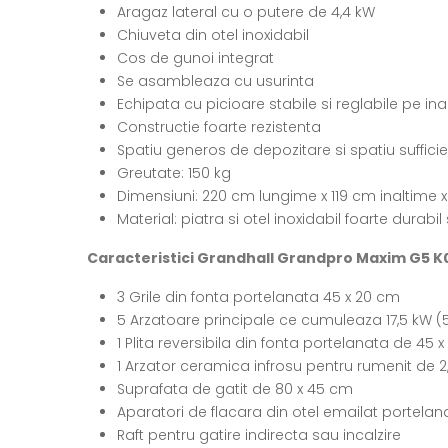
Aragaz lateral cu o putere de 4,4 kW
Chiuveta din otel inoxidabil
Cos de gunoi integrat
Se asambleaza cu usurinta
Echipata cu picioare stabile si reglabile pe ina
Constructie foarte rezistenta
Spatiu generos de depozitare si spatiu sufficie
Greutate: 150 kg
Dimensiuni: 220 cm lungime x 119 cm inaltime 
Material: piatra si otel inoxidabil foarte durabi
Caracteristici Grandhall Grandpro Maxim G5 
3 Grile din fonta portelanata 45 x 20 cm
5 Arzatoare principale ce cumuleaza 17,5 kW (5
1 Plita reversibila din fonta portelanata de 45 
1 Arzator ceramica infrosu pentru rumenit de 2
Suprafata de gatit de 80 x 45 cm
Aparatori de flacara din otel emailat portelan
Raft pentru gatire indirecta sau incalzire