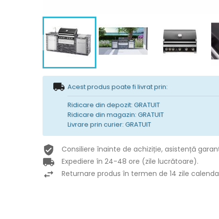
Acest produs poate fi livrat prin:
Ridicare din depozit: GRATUIT
Ridicare din magazin: GRATUIT
Livrare prin curier: GRATUIT
Consiliere înainte de achiziție, asistență garan
Expediere în 24-48 ore (zile lucrătoare).
Returnare produs în termen de 14 zile calendar