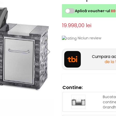
Aplică voucher-ul
BB
19.998,00 lei
Niciun review
Cumpara acu
de la
Contine:
Bucatar
contine
Grandh