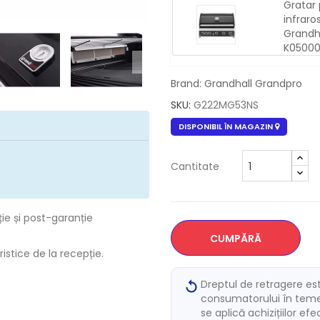
Gratar 
infraros
Grandh
K0500
Brand: Grandhall Grandpro
SKU:
G222MG53NS
DISPONIBIL ÎN MAGAZIN
Cantitate
ție și post-garanție
CUMPĂRĂ
istice de la recepție.
Dreptul de retragere es
consumatorului în temei
se aplică achizițiilor ef