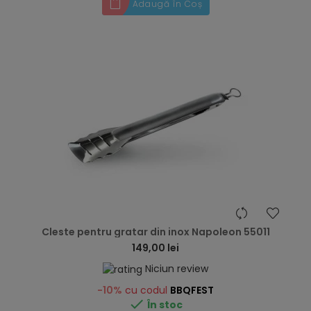
Adaugă în Coș
hea
Cleste pentru gratar din inox Napoleon 55011
149,00 lei
Niciun review
-10%
cu codul
BBQFEST

În stoc