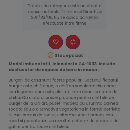
Dreptul de retragere este un drept al
consumatorului în temeiul Directivei
2011/83/UE. Nu se aplică achizițiilor
efectuate între firme.

Stoc epuizat
Model imbunatatit, inlocuieste GA-1033. Include
desfacator de capace de bere in maner.
Burgerii de casa sunt foarte populari. Secretul fiecarui
burger este chifteaua, o chiftea suculenta din carne
sau legume, care este plasata intre doua jumatati de
chifla. Cu ajutorul presei practice pentru chiftele de
burger de la Grillart, puteti modela cu usurinta carnea
tocata sau o alternativa vegetariana in forma potrivita
si, mai presus de toate, uniforma. Acest proces este
rapid si garanteaza un rezultat uniform de prajire si de
gatire pentru toate chiftelele.