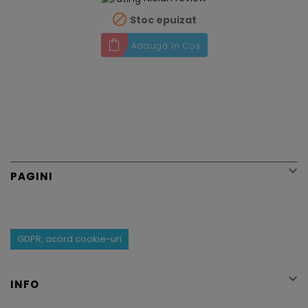

Stoc epuizat
Adaugă în Coș

PAGINI
GDPR, acord cookie-uri

INFO