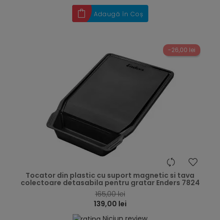
Adaugă în Coș
-26,00 lei
hea
Tocator din plastic cu suport magnetic si tava
colectoare detasabila pentru gratar Enders 7824
165,00 lei
139,00 lei
Niciun review