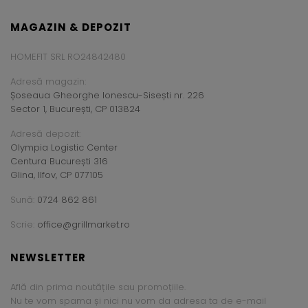
MAGAZIN & DEPOZIT
HOMEFIT SRL RO24842480
Adresă magazin:
Șoseaua Gheorghe Ionescu-Sisești nr. 226
Sector 1, București, CP 013824
Adresă depozit:
Olympia Logistic Center
Centura București 316
Glina, Ilfov, CP 077105
Sună:
0724 862 861
Scrie:
office@grillmarket.ro
NEWSLETTER
Află din prima noutățile sau promoțiile.
Nu te vom spama și nici nu vom da adresa ta de e-mail