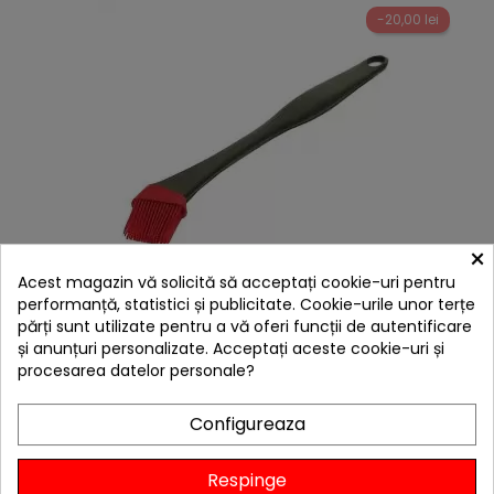
-20,00 lei
×
hea
Acest magazin vă solicită să acceptați cookie-uri pentru
Pensula din silicon pentru gratar GrillPro by Broil
performanță, statistici și publicitate. Cookie-urile unor terțe
King 41090
părți sunt utilizate pentru a vă oferi funcții de autentificare
59,00 lei
și anunțuri personalizate. Acceptați aceste cookie-uri și
39,00 lei
procesarea datelor personale?
Niciun review
Configureaza

Stoc epuizat
Adaugă în Coș
Respinge