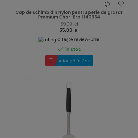
hea
Cap de schimb din Nylon pentru perie de gratar
Premium Char-Broil 140534
69,00 lei
55,00 lei
Citește review-urile

În stoc
Adaugă în Coș