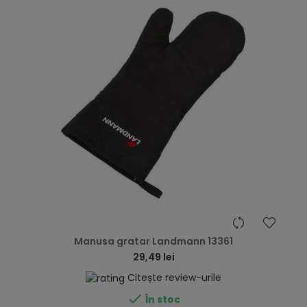
hea
Manusa gratar Landmann 13361
29,49 lei
Citește review-urile

În stoc