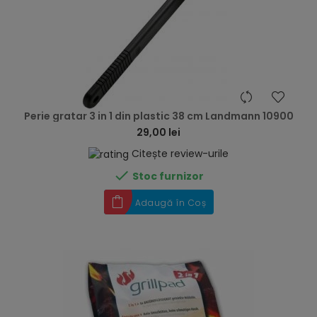
hea
Perie gratar 3 in 1 din plastic 38 cm Landmann 10900
29,00 lei
Citește review-urile

Stoc furnizor
Adaugă în Coș