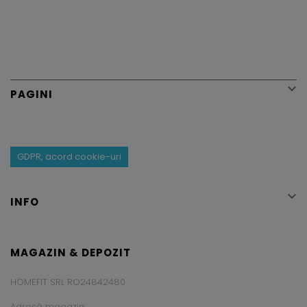

PAGINI
GDPR, acord cookie-uri

INFO
MAGAZIN & DEPOZIT
HOMEFIT SRL RO24842480
Adresă magazin: