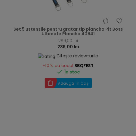
hea
Set 5 ustensile pentru gratar tip plancha Pit Boss
Ultimate Plancha 40941
259,00 lei
239,00 lei
Citește review-urile
-10%
cu codul
BBQFEST

În stoc
Adaugă în Coș