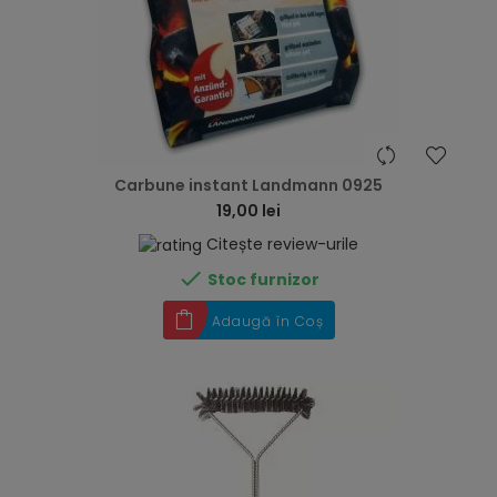
hea
Carbune instant Landmann 0925
19,00 lei
Citește review-urile

Stoc furnizor
Adaugă în Coș