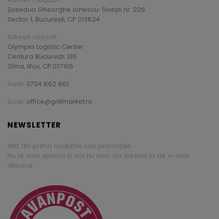
Șoseaua Gheorghe Ionescu-Sisești nr. 226
Sector 1, București, CP 013824
Adresă depozit:
Olympia Logistic Center
Centura București 316
Glina, Ilfov, CP 077105
Sună:
0724 862 861
Scrie:
office@grillmarket.ro
NEWSLETTER
Află din prima noutățile sau promoțiile.
Nu te vom spama și nici nu vom da adresa ta de e-mail
altcuiva.