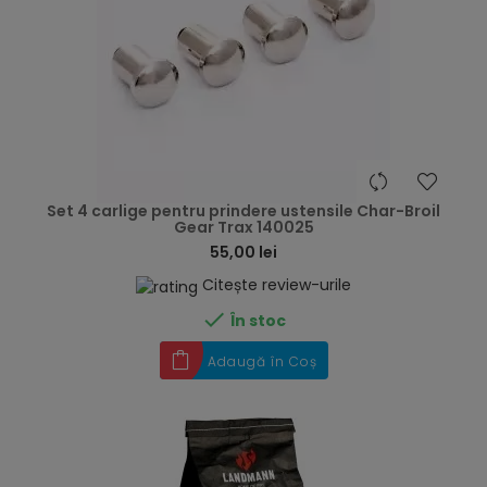
hea
Set 4 carlige pentru prindere ustensile Char-Broil
Gear Trax 140025
55,00 lei
Citește review-urile

În stoc
Adaugă în Coș