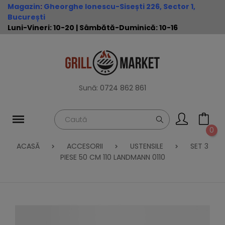
Magazin
:
Gheorghe Ionescu-Sisești 226, Sector 1,
București
Luni-Vineri: 10-20 | Sâmbătă-Duminică: 10-16
Sună:
0724 862 861
0
ACASĂ
ACCESORII
USTENSILE
SET 3
PIESE 50 CM 110 LANDMANN 0110