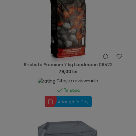
hea
Brichete Premium 7 kg Landmann 09522
79,00 lei
Citește review-urile

În stoc
Adaugă în Coș