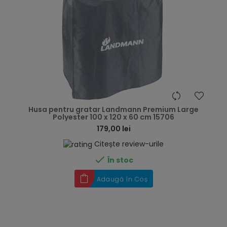
hea
Husa pentru gratar Landmann Premium Large
Polyester 100 x 120 x 60 cm 15706
179,00 lei
Citește review-urile

În stoc
Adaugă în Coș