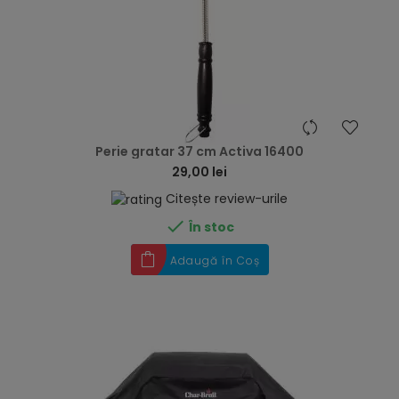
hea
Perie gratar 37 cm Activa 16400
29,00 lei
Citește review-urile

În stoc
Adaugă în Coș