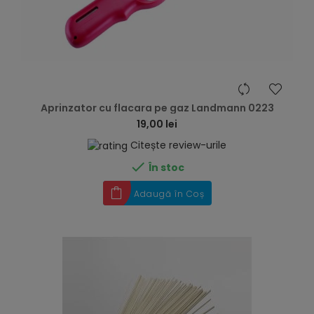
hea
Aprinzator cu flacara pe gaz Landmann 0223
19,00 lei
Citește review-urile

În stoc
Adaugă în Coș