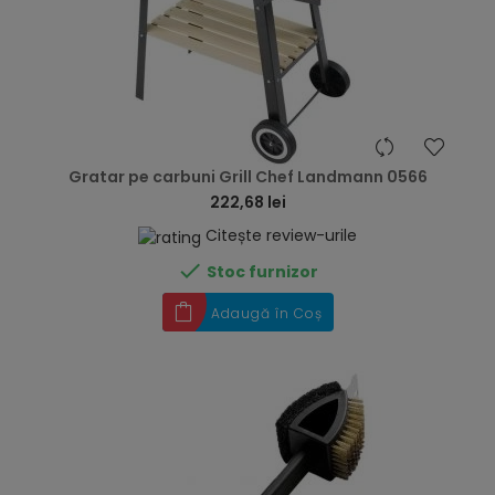
hea
Gratar pe carbuni Grill Chef Landmann 0566
222,68 lei
Citește review-urile

Stoc furnizor
Adaugă în Coș