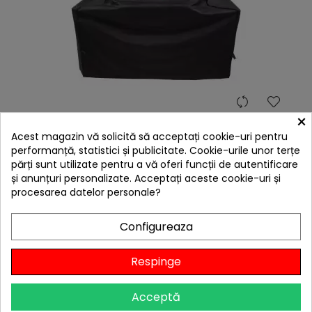
hea
×
Husa pentru gratar 2-3 arzatoare 110 x 132 x 58 cm
Char-Broil all season 140384
Acest magazin vă solicită să acceptați cookie-uri pentru
199,00 lei
performanță, statistici și publicitate. Cookie-urile unor terțe
părți sunt utilizate pentru a vă oferi funcții de autentificare
Citește review-urile
și anunțuri personalizate. Acceptați aceste cookie-uri și

În stoc
procesarea datelor personale?
Adaugă în Coș
Configureaza
Respinge
Acceptă