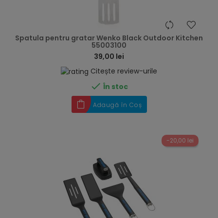
hea
Spatula pentru gratar Wenko Black Outdoor Kitchen
55003100
39,00 lei
Citește review-urile

În stoc
Adaugă în Coș
-20,00 lei