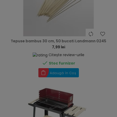
hea
Tepuse bambus 30 cm, 50 bucati Landmann 0245
7,99 lei
Citește review-urile

Stoc furnizor
Adaugă în Coș