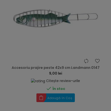
hea
Accesoriu prajire peste 42x9 cm Landmann 0147
9,00 lei
Citește review-urile

În stoc
Adaugă în Coș