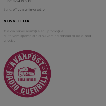
Sună:
0724 862 861
Scrie:
office@grillmarket.ro
NEWSLETTER
Află din prima noutățile sau promoțiile.
Nu te vom spama și nici nu vom da adresa ta de e-mail
altcuiva.