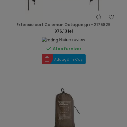
hea
Extensie cort Coleman Octagon gri - 2176829
976,13 lei
Niciun review

Stoc furnizor
Adaugă în Coș