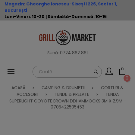
Magazin
:
Gheorghe Ionescu-Sisești 226, Sector 1,
București
Luni-Vineri: 10-20 | Sâmbătă-Duminică: 10-16
Sună:
0724 862 861
0
ACASĂ
CAMPING & DRUMETII
CORTURI &
ACCESORII
TENDE & PRELATE
TENDA
SUPERLIGHT COYOTE BROWN DDHAMMOCKS 3M X 2.9M -
0705422505453