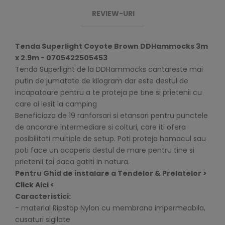
REVIEW-URI
Tenda Superlight Coyote Brown DDHammocks 3m
x 2.9m - 0705422505453
Tenda Superlight de la DDHammocks cantareste mai
putin de jumatate de kilogram dar este destul de
incapatoare pentru a te proteja pe tine si prietenii cu
care ai iesit la camping
Beneficiaza de 19 ranforsari si etansari pentru punctele
de ancorare intermediare si colturi, care iti ofera
posibilitati multiple de setup. Poti proteja hamacul sau
poti face un acoperis destul de mare pentru tine si
prietenii tai daca gatiti in natura.
Pentru Ghid de instalare a Tendelor & Prelatelor
>
Click Aici <
Caracteristici:
- material Ripstop Nylon cu membrana impermeabila,
cusaturi sigilate