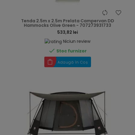
hea
Tenda 2.5m x 2.5m Prelata Campervan DD
Hammocks Olive Green - 707273931733
533,82 lei
Niciun review

Stoc furnizor
Adaugă în Coș