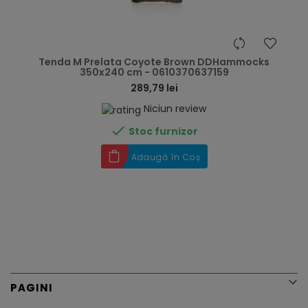
hea
Tenda M Prelata Coyote Brown DDHammocks
350x240 cm - 0610370637159
289,79 lei
Niciun review

Stoc furnizor
Adaugă în Coș

PAGINI