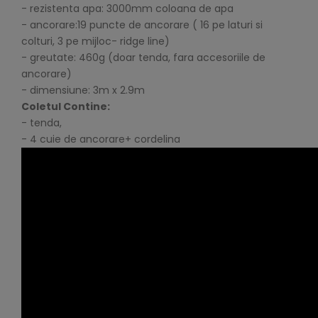
- rezistenta apa: 3000mm coloana de apa
- ancorare:19 puncte de ancorare ( 16 pe laturi si
colturi, 3 pe mijloc- ridge line)
- greutate: 460g (doar tenda, fara accesoriile de
ancorare)
- dimensiune: 3m x 2.9m
Coletul Contine:
- tenda,
- 4 cuie de ancorare+ cordelina