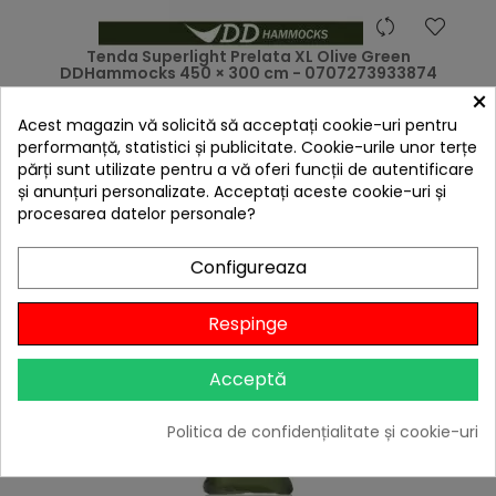
hea
Tenda Superlight Prelata XL Olive Green
DDHammocks 450 × 300 cm - 0707273933874
×
660,92 lei
Acest magazin vă solicită să acceptați cookie-uri pentru
Niciun review
performanță, statistici și publicitate. Cookie-urile unor terțe

Stoc epuizat
părți sunt utilizate pentru a vă oferi funcții de autentificare
și anunțuri personalizate. Acceptați aceste cookie-uri și
Adaugă în Coș
procesarea datelor personale?
Configureaza
Respinge
Acceptă
Politica de confidențialitate și cookie-uri