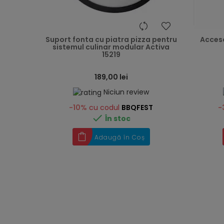
heart
Suport fonta cu piatra pizza pentru
Acceso
sistemul culinar modular Activa
15219
189,00 lei
Niciun review
-10%
cu codul
BBQFEST
-

În stoc
Adaugă în Coș