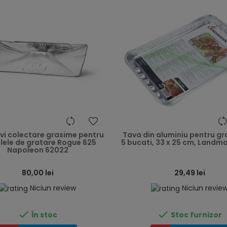
heart
avi colectare grasime pentru
Tava din aluminiu pentru gra
ele de gratare Rogue 625
5 bucati, 33 x 25 cm, Landm
Napoleon 62022
80,00 lei
29,49 lei
Niciun review
Niciun revie


În stoc
Stoc furnizor