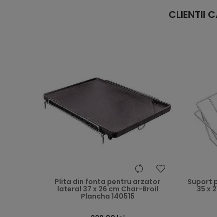
CLIENTII
heart
Plita din fonta pentru arzator
Suport p
lateral 37 x 26 cm Char-Broil
35 x 
Plancha 140515