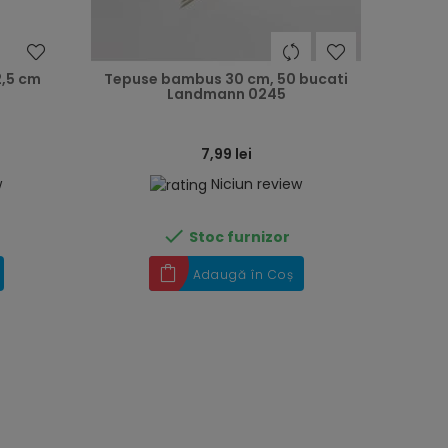
heart
heart
2,5 cm
Tepuse bambus 30 cm, 50 bucati
Landmann 0245
7,99 lei
w
Niciun review

Stoc furnizor
Adaugă în Coș