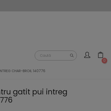
0
INTREG CHAR-BROIL 140776
ru gatit pui intreg
0776