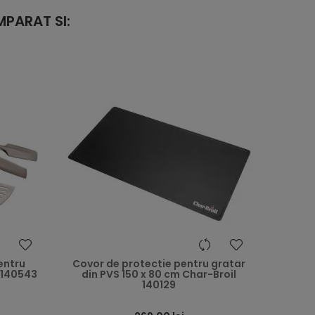
PARAT SI:
heart
heart
pentru
Covor de protectie pentru gratar
 140543
din PVS 150 x 80 cm Char-Broil
140129