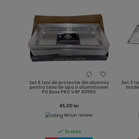
heart
Set 6 tavi de protectie din aluminiu
Set 3 t
pentru tava de apa a afumatoarei
model
Pit Boss PRO V4P 40960
45,00 lei
Niciun review

În stoc