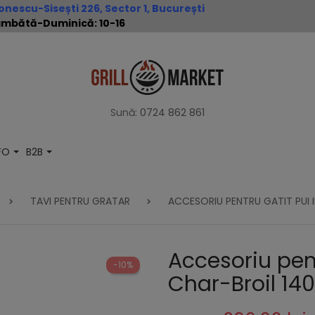
nescu-Sisești 226, Sector 1, București
 Sâmbătă-Duminică: 10-16
Sună:
0724 862 861
NFO
B2B
TAVI PENTRU GRATAR
ACCESORIU PENTRU GATIT PUI 
Accesoriu pent
-10%
Char-Broil 14