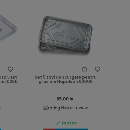
heart
heart
tar, set
Set 5 tavi de scurgere pentru
ann 0250
grasime Napoleon 62008
65,00 lei
w
Niciun review

În stoc