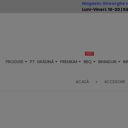
Magazin
:
Gheorghe Io
Luni-Vineri: 10-20 |
FEST
PRODUSE
PT. GRĂDINĂ
PREMIUM
BBQ
BRANDURI
I
ACASĂ
ACCESORII