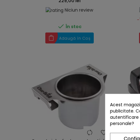
229,00 lei
Niciun review
-

În stoc
Adaugă în Coș
Acest magazin
publicitate. C
autentificare
personale?
heart
Confi