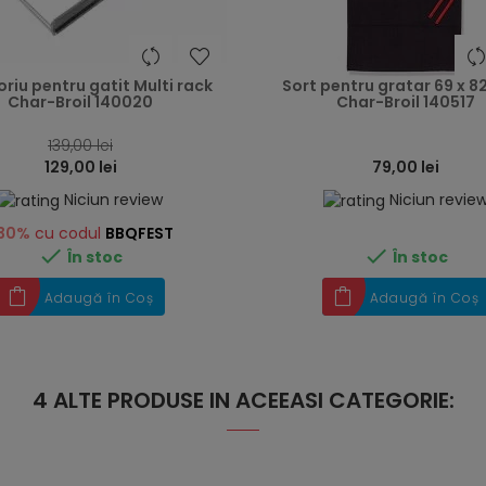
heart
riu pentru gatit Multi rack
Sort pentru gratar 69 x 8
Char-Broil 140020
Char-Broil 140517
139,00 lei
129,00 lei
79,00 lei
Niciun review
Niciun revie
30%
cu codul
BBQFEST


În stoc
În stoc
Adaugă în Coș
Adaugă în Coș
4 ALTE PRODUSE IN ACEEASI CATEGORIE: