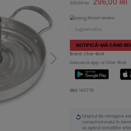
296,00 lei
329,00 lei
Niciun review
NOTIFICĂ-MĂ CÂND REV
Brand: Char-Broil
Descarcă app-ul Char-Broil
SKU:
140776
Dreptul de retragere es
consumatorului în temei
se aplică achizițiilor ef