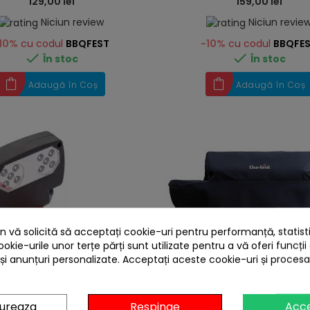
129,00 lei
159,00 lei
Niciun review
Niciun revie
10%
cu codul
BBQFEST
-10%
cu codul
BBQFE


În stoc
În stoc
Adaugă în Coș
Adaugă în Coș
 vă solicită să acceptați cookie-uri pentru performanță, statistic
ookie-urile unor terțe părți sunt utilizate pentru a vă oferi funcții
 și anunțuri personalizate. Acceptați aceste cookie-uri și proces
heart
gureaza
Respinge
Acc