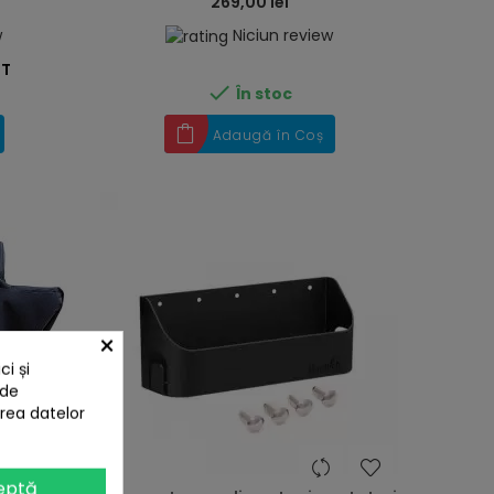
269,00 lei
w
Niciun review
ST

În stoc
Adaugă în Coș
×
i și
 de
area datelor
heart
heart
eptă