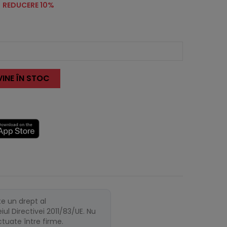
REDUCERE 10%
INE ÎN STOC
te un drept al
ul Directivei 2011/83/UE. Nu
ectuate între firme.