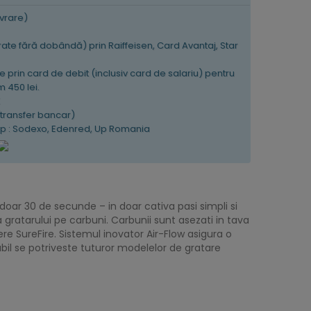
ivrare)
 rate fără dobândă) prin Raiffeisen, Card Avantaj, Star
e prin card de debit (inclusiv card de salariu) pentru
 450 lei.
K
(transfer bancar)
tip : Sodexo, Edenred, Up Romania
doar 30 de secunde – in doar cativa pasi simpli si
gratarului pe carbuni. Carbunii sunt asezati in tava
ere SureFire. Sistemul inovator Air-Flow asigura o
dabil se potriveste tuturor modelelor de gratare