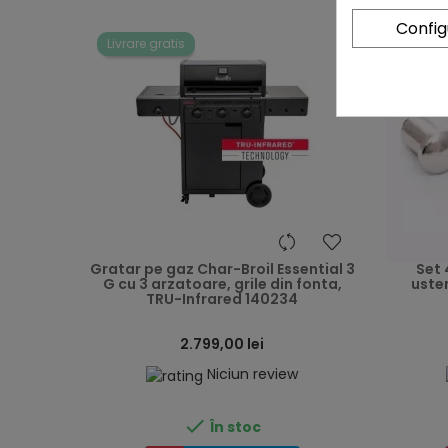
Confi
Livrare gratis
heart
Gratar pe gaz Char-Broil Essential 3
Set 
G cu 3 arzatoare, grile din fonta,
usten
TRU-Infrared 140234
2.799,00 lei
Niciun review

În stoc