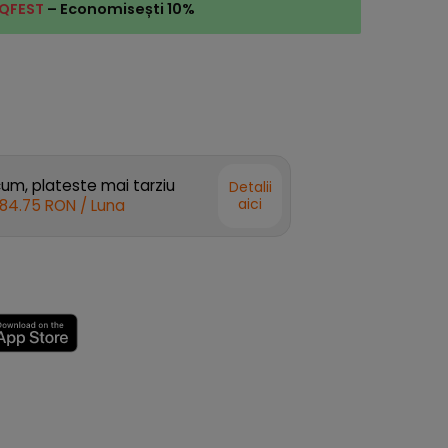
QFEST
– Economisești 10%
m, plateste mai tarziu
Detalii
aici
84.75 RON
/ Luna