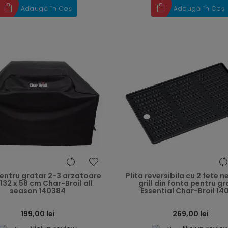
Adaugă în Coș
Adaugă în Coș
heart
entru gratar 2-3 arzatoare
Plita reversibila cu 2 fete n
 132 x 58 cm Char-Broil all
grill din fonta pentru gr
season 140384
Essential Char-Broil 14
199,00 lei
269,00 lei