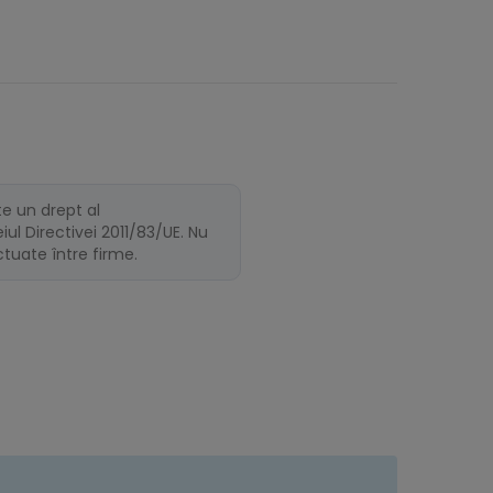
te un drept al
ul Directivei 2011/83/UE. Nu
ectuate între firme.