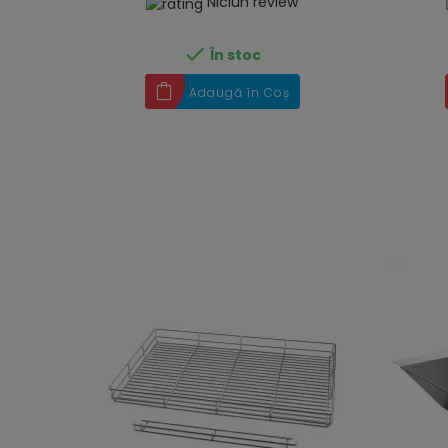
Niciun review

În stoc
Adaugă în Coș