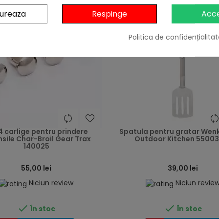
gureaza
Respinge
Acc
Politica de confidențialitat
heart
4 carlige pentru prindere
Spatula pentru gratar Wen
sile Char-Broil Gear Trax
Outdoor Kitchen 5500
140025
55,00 lei
39,00 lei
Niciun review
Niciun revie


În stoc
În stoc