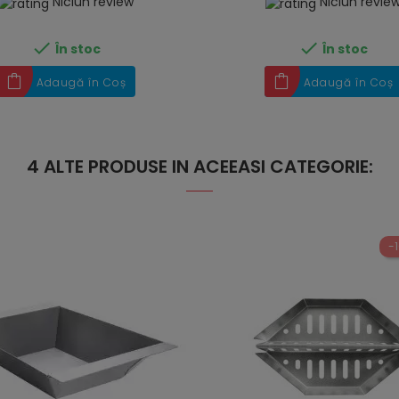
Niciun review
Niciun revie


În stoc
În stoc
Adaugă în Coș
Adaugă în Coș
4 ALTE PRODUSE IN ACEEASI CATEGORIE:
-1