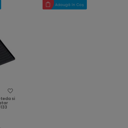
Adaugă în Coș
heart
eteda si
atar
0133