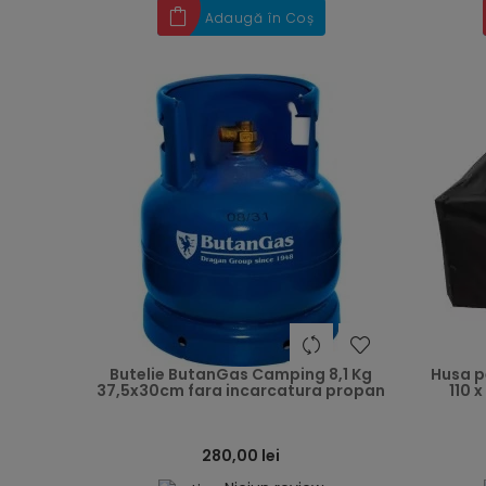
Adaugă în Coș
heart
Butelie ButanGas Camping 8,1 Kg
Husa p
37,5x30cm fara incarcatura propan
110 x
280,00 lei