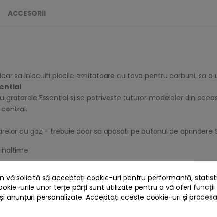
ACCESORII
ar sa inlocuiti placile emitatoare cu tava pentru carbuni, sa o um
ential
atarele Essential si se potriveste tuturor modelelor din aceasta s
 central.
arelor cu gaz – trebuie doar sa apasati pe butonul de aprindere S
 inaltime
 vă solicită să acceptați cookie-uri pentru performanță, statistic
 CARE AU CUMPARAT ACEST PRODUS AU MAI CUM
ookie-urile unor terțe părți sunt utilizate pentru a vă oferi funcții
 și anunțuri personalizate. Acceptați aceste cookie-uri și proces