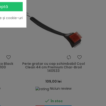
eptă
e și cookie-uri
heart
heart
ko Black
Perie gratar cu cap schimbabil Cool
3100
Clean 44 cm Premium Char-Broil
140533
109,00 lei
w
Niciun review

În stoc