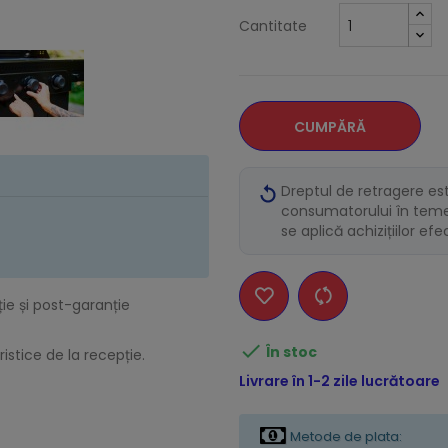
Cantitate
CUMPĂRĂ
Dreptul de retragere es
consumatorului în temei
se aplică achizițiilor ef
ție și post-garanție

În stoc
istice de la recepție.
Livrare în 1-2 zile lucrătoare
Metode de plata: