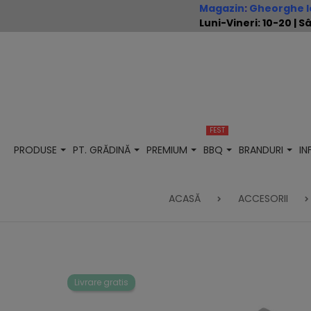
Magazin
:
Gheorghe Io
Luni-Vineri: 10-20 |
FEST
PRODUSE
PT. GRĂDINĂ
PREMIUM
BBQ
BRANDURI
I
ACASĂ
ACCESORII
Livrare gratis