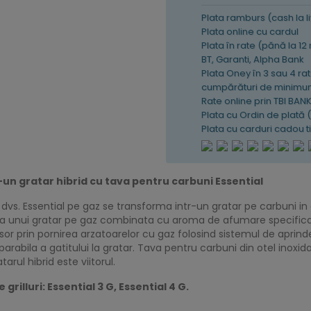
Plata ramburs (cash la l
Plata online cu cardul
Plata în rate (pănă la 12
BT, Garanti, Alpha Bank
Plata Oney în 3 sau 4 rat
cumpărături de minimum
Rate online prin TBI BAN
Plata cu Ordin de plată 
Plata cu carduri cadou 
-un gratar hibrid cu tava pentru carbuni Essential
dvs. Essential pe gaz se transforma intr-un gratar pe carbuni in 
nta unui gratar pe gaz combinata cu aroma de afumare specifica 
 usor prin pornirea arzatoarelor cu gaz folosind sistemul de aprind
mparabila a gatitului la gratar. Tava pentru carbuni din otel inoxi
tarul hibrid este viitorul.
illuri: Essential 3 G, Essential 4 G.