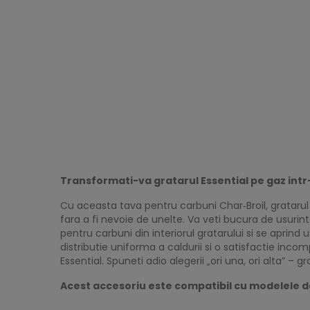
Transformati-va gratarul Essential pe gaz intr
Cu aceasta tava pentru carbuni Char‑Broil, gratarul 
fara a fi nevoie de unelte. Va veti bucura de usuri
pentru carbuni din interiorul gratarului si se aprind
distributie uniforma a caldurii si o satisfactie inco
Essential. Spuneti adio alegerii „ori una, ori alta” – gra
Acest accesoriu este compatibil cu modelele de gr