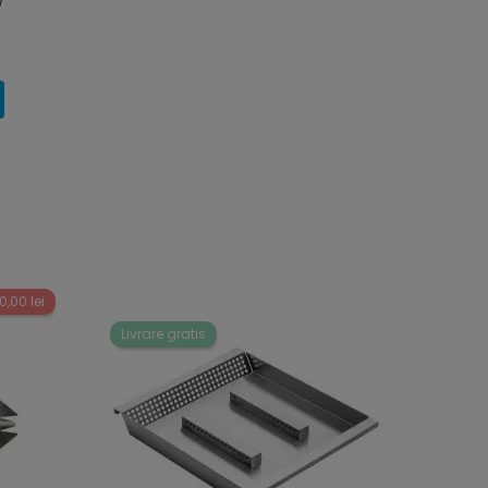
w
0,00 lei
Livrare gratis