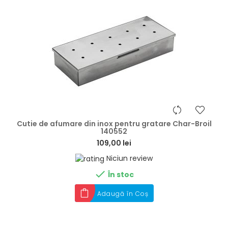
hea
Cutie de afumare din inox pentru gratare Char-Broil
140552
109,00 lei
Niciun review

În stoc
Adaugă în Coș