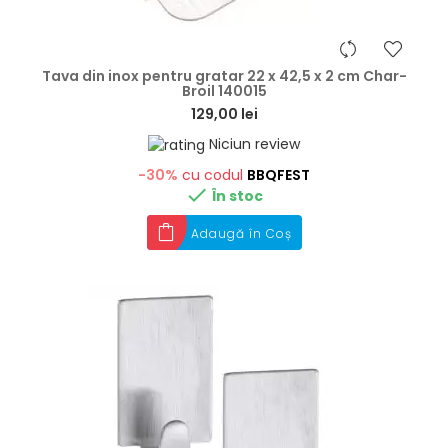
hea
Tava din inox pentru gratar 22 x 42,5 x 2 cm Char-
Broil 140015
129,00 lei
Niciun review
-30%
cu codul
BBQFEST

În stoc
Adaugă în Coș