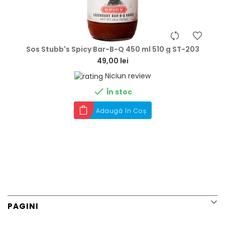
hea
Sos Stubb's Spicy Bar-B-Q 450 ml 510 g ST-203
49,00 lei
Niciun review

În stoc
Adaugă în Coș

PAGINI