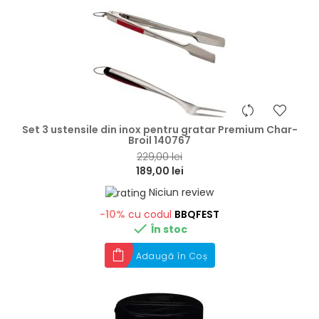
hea
Set 3 ustensile din inox pentru gratar Premium Char-
Broil 140767
229,00 lei
189,00 lei
Niciun review
-10%
cu codul
BBQFEST

În stoc
Adaugă în Coș