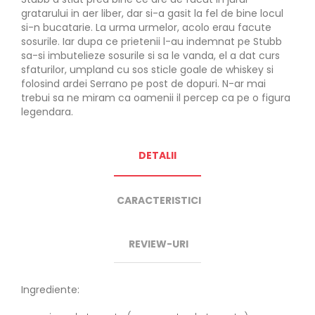
gratarului in aer liber, dar si-a gasit la fel de bine locul
si-n bucatarie. La urma urmelor, acolo erau facute
sosurile. Iar dupa ce prietenii l-au indemnat pe Stubb
sa-si imbutelieze sosurile si sa le vanda, el a dat curs
sfaturilor, umpland cu sos sticle goale de whiskey si
folosind ardei Serrano pe post de dopuri. N-ar mai
trebui sa ne miram ca oamenii il percep ca pe o figura
legendara.
DETALII
CARACTERISTICI
REVIEW-URI
Ingrediente: