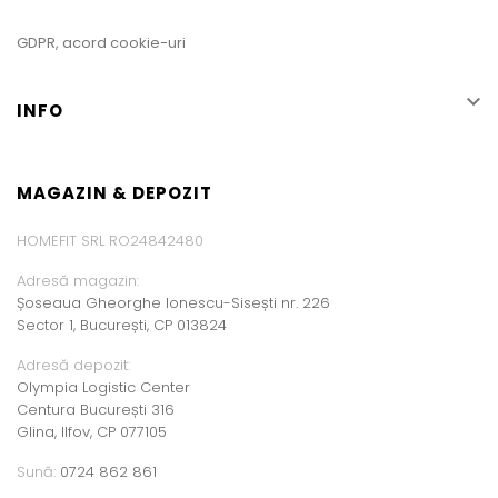
GDPR, acord cookie-uri

INFO
MAGAZIN & DEPOZIT
HOMEFIT SRL RO24842480
Adresă magazin:
Șoseaua Gheorghe Ionescu-Sisești nr. 226
Sector 1, București, CP 013824
Adresă depozit:
Olympia Logistic Center
Centura București 316
Glina, Ilfov, CP 077105
Sună:
0724 862 861