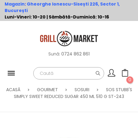
Magazin
:
Gheorghe Ionescu-Sisești 226, Sector 1,
București
Luni-Vineri: 10-20 | Sâmbătă-Duminică: 10-16
Sună:
0724 862 861
0
ACASĂ
GOURMET
SOSURI
SOS STUBB'S
SIMPLY SWEET REDUCED SUGAR 450 ML 510 G ST-243