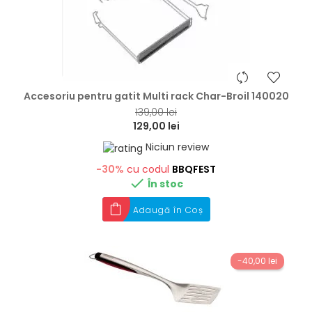
hea
Accesoriu pentru gatit Multi rack Char-Broil 140020
139,00 lei
129,00 lei
Niciun review
-30%
cu codul
BBQFEST

În stoc
Adaugă în Coș
-40,00 lei