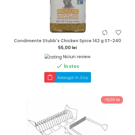
hea
Condimente Stubb's Chicken Spice 142 g ST-240
55,00 lei
Niciun review

În stoc
Adaugă în Coș
-10,00 lei