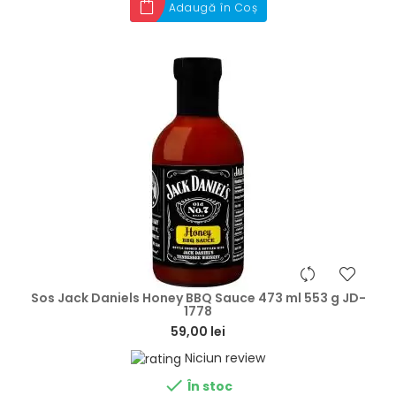
Adaugă în Coș
hea
Sos Jack Daniels Honey BBQ Sauce 473 ml 553 g JD-
1778
59,00 lei
Niciun review

În stoc