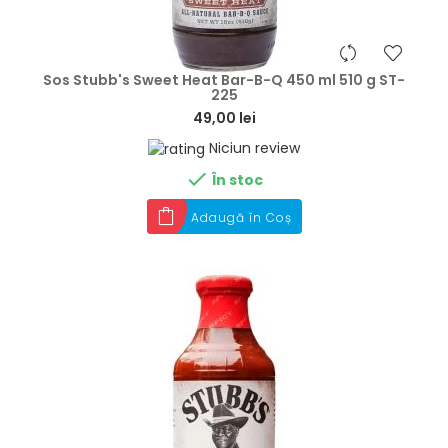
hea
Sos Stubb's Sweet Heat Bar-B-Q 450 ml 510 g ST-
225
49,00 lei
Niciun review

În stoc
Adaugă în Coș