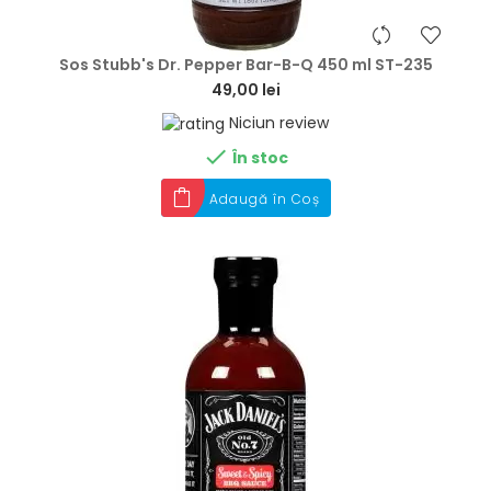
hea
Sos Stubb's Dr. Pepper Bar-B-Q 450 ml ST-235
49,00 lei
Niciun review

În stoc
Adaugă în Coș