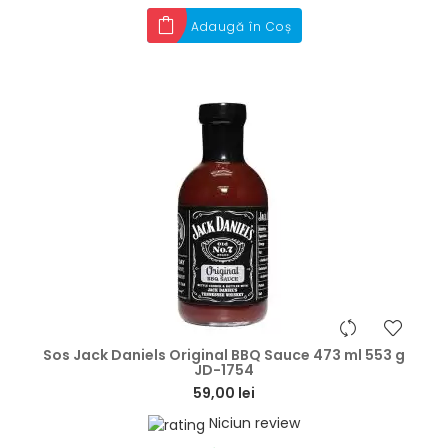
Adaugă în Coș
hea
Sos Jack Daniels Original BBQ Sauce 473 ml 553 g
JD-1754
59,00 lei
Niciun review