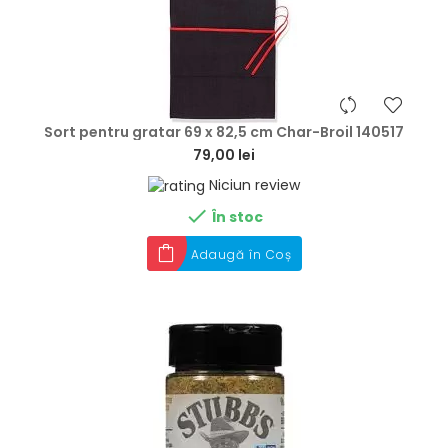
hea
Sort pentru gratar 69 x 82,5 cm Char-Broil 140517
79,00 lei
Niciun review

În stoc
Adaugă în Coș