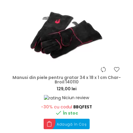
hea
Manusi din piele pentru gratar 34 x 18 x 1 cm Char-
Broil 140110
129,00 lei
Niciun review
-30%
cu codul
BBQFEST

În stoc
Adaugă în Coș