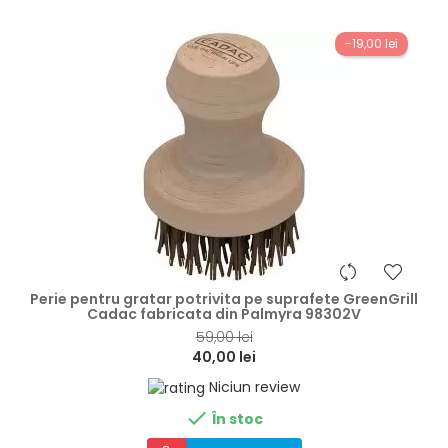
-19,00 lei
hea
Perie pentru gratar potrivita pe suprafete GreenGrill
Cadac fabricata din Palmyra 98302V
59,00 lei
40,00 lei
Niciun review

În stoc