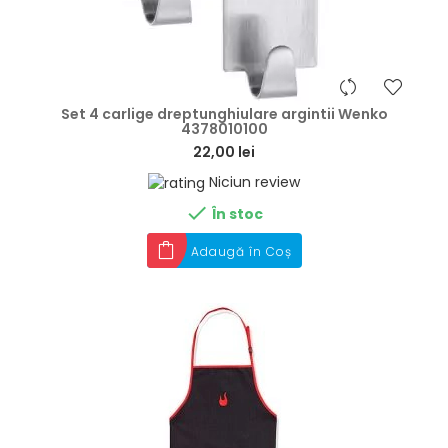
hea
Set 4 carlige dreptunghiulare argintii Wenko
4378010100
22,00 lei
Niciun review

În stoc
Adaugă în Coș