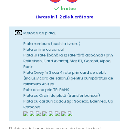

În stoc
Livrare în 1-2 zile lucrătoare
Metode de plata:
Plata ramburs (cash la livrare)
Plata online cu cardul
Plata în rate (pănă la 12 rate fără dobândă) prin
Raiffeisen, Card Avantaj, Star BT, Garanti, Alpha
Bank
Plata Oney în 3 sau 4 rate prin card de debit
(inclusiv card de salariu) pentru cumpărături de
minimum 450 lei.
Rate online prin TBI BANK
Plata cu Ordin de plată (transfer bancar)
Plata cu carduri cadou tip : Sodexo, Edenred, Up
Romania
Stubb a stiut prea bine ce are de facut in jurul