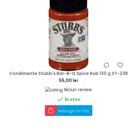
hea
Condimente Stubb's Bar-B-Q Spice Rub 130 g ST-238
55,00 lei
Niciun review

În stoc
Adaugă în Coș