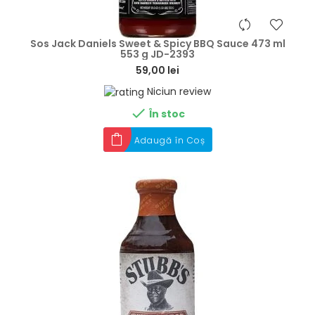
hea
Sos Jack Daniels Sweet & Spicy BBQ Sauce 473 ml
553 g JD-2393
59,00 lei
Niciun review

În stoc
Adaugă în Coș