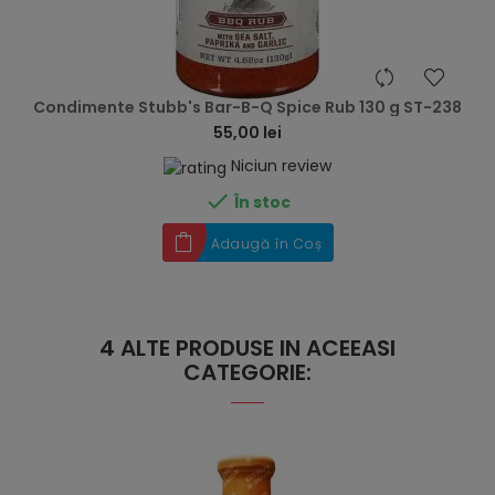
hea
Condimente Stubb's Bar-B-Q Spice Rub 130 g ST-238
55,00 lei
Niciun review

În stoc
Adaugă în Coș
4 ALTE PRODUSE IN ACEEASI
CATEGORIE: