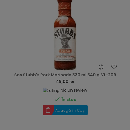
hea
Sos Stubb's Pork Marinade 330 ml 340 g ST-209
49,00 lei
Niciun review

În stoc
Adaugă în Coș