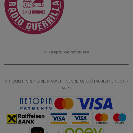
↩
Dreptul de retragere
©
HOMEFIT SRL
/
GRILL MARKET – SECRETUL GRĂTARULUI PERFECT!
/
ANPC