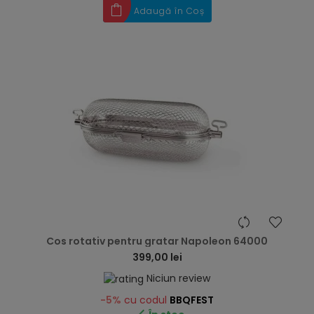
Adaugă în Coș
hea
Cos rotativ pentru gratar Napoleon 64000
399,00 lei
Niciun review
-5%
cu codul
BBQFEST