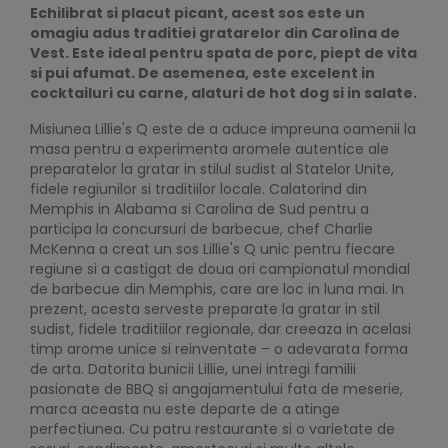
Echilibrat si placut picant, acest sos este un
omagiu adus traditiei gratarelor din Carolina de
Vest. Este ideal pentru spata de porc, piept de vita
si pui afumat. De asemenea, este excelent in
cocktailuri cu carne, alaturi de hot dog si in salate.
Misiunea Lillie's Q este de a aduce impreuna oamenii la
masa pentru a experimenta aromele autentice ale
preparatelor la gratar in stilul sudist al Statelor Unite,
fidele regiunilor si traditiilor locale. Calatorind din
Memphis in Alabama si Carolina de Sud pentru a
participa la concursuri de barbecue, chef Charlie
McKenna a creat un sos Lillie's Q unic pentru fiecare
regiune si a castigat de doua ori campionatul mondial
de barbecue din Memphis, care are loc in luna mai. In
prezent, acesta serveste preparate la gratar in stil
sudist, fidele traditiilor regionale, dar creeaza in acelasi
timp arome unice si reinventate – o adevarata forma
de arta. Datorita bunicii Lillie, unei intregi familii
pasionate de BBQ si angajamentului fata de meserie,
marca aceasta nu este departe de a atinge
perfectiunea. Cu patru restaurante si o varietate de