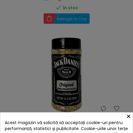

În stoc
Adaugă în Coș
hea
×
Condimente Jack Daniels Original Seasoning 320 g
JD-01777
Acest magazin vă solicită să acceptați cookie-uri pentru
109,00 lei
performanță, statistici și publicitate. Cookie-urile unor terțe