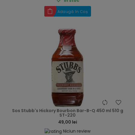

În stoc
Adaugă în Coș
hea
Sos Stubb's Hickory Bourbon Bar-B-Q 450 ml 510 g
ST-220
49,00 lei
Niciun review