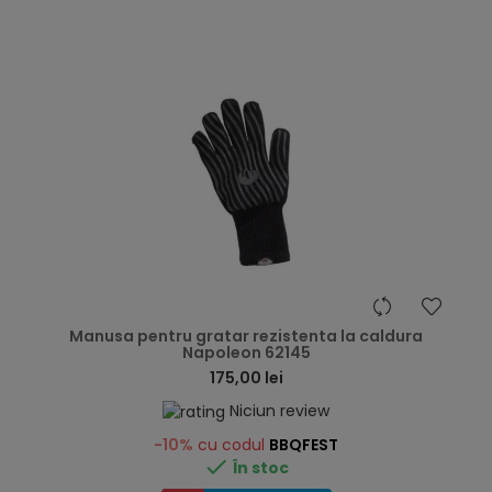
hea
Manusa pentru gratar rezistenta la caldura
Napoleon 62145
175,00 lei
Niciun review
-10%
cu codul
BBQFEST

În stoc