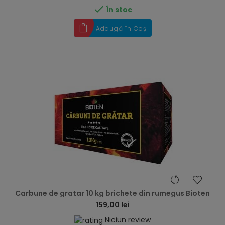

În stoc
Adaugă în Coș
hea
Carbune de gratar 10 kg brichete din rumegus Bioten
159,00 lei
Niciun review