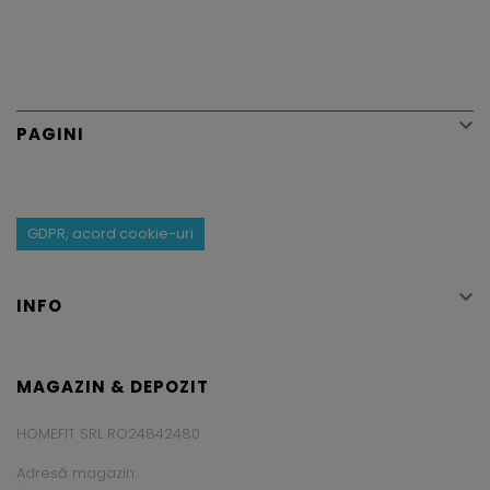

PAGINI
GDPR, acord cookie-uri

INFO
MAGAZIN & DEPOZIT
HOMEFIT SRL RO24842480
Adresă magazin: