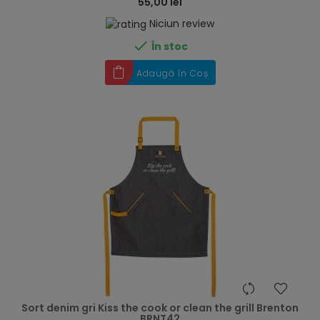
55,00 lei
Niciun review

În stoc
Adaugă în Coș
hea
Sort denim gri Kiss the cook or clean the grill Brenton
BRNT42