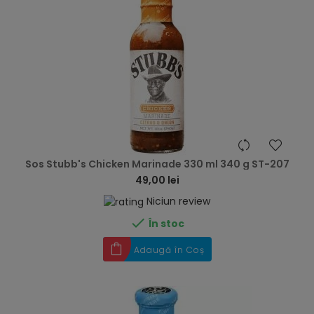
hea
Sos Stubb's Chicken Marinade 330 ml 340 g ST-207
49,00 lei
Niciun review

În stoc
Adaugă în Coș