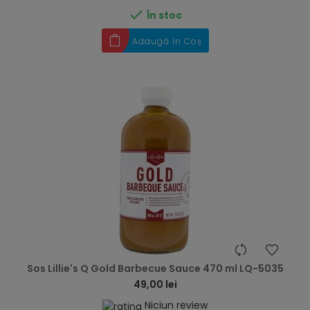

În stoc
Adaugă în Coș
hea
Sos Lillie's Q Gold Barbecue Sauce 470 ml LQ-5035
49,00 lei
Niciun review