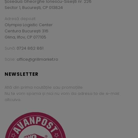
Șoseaua Gheorghe Ionescu-Sisești nr. 226
Sector 1, București, CP 013824
Adresă depozit:
Olympia Logistic Center
Centura București 316
Glina, Ilfov, CP 077105
Sună:
0724 862 861
Scrie:
office@grillmarket.ro
NEWSLETTER
Află din prima noutățile sau promoțiile.
Nu te vom spama și nici nu vom da adresa ta de e-mail
altcuiva.