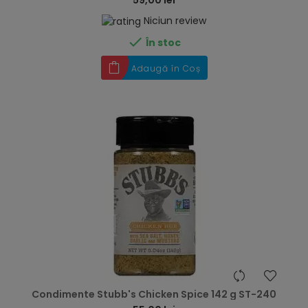
Niciun review

În stoc
Adaugă în Coș
hea
Condimente Stubb's Chicken Spice 142 g ST-240