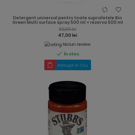
hea
Detergent universal pentru toate suprafetele Bio
Green Multi surface spray 500 ml + rezerva 500 ml
50,00 lei
47,00 lei
Niciun review

În stoc
Adaugă în Coș