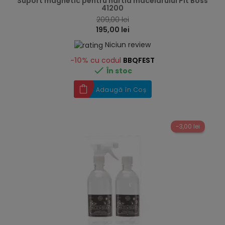
Suport magnetic pentru hartia macelarului Pit Boss
41200
209,00 lei
195,00 lei
Niciun review
-10%
cu codul
BBQFEST

În stoc
Adaugă în Coș
-3,00 lei