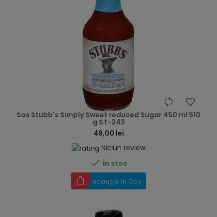
hea
Sos Stubb's Simply Sweet reduced Sugar 450 ml 510
g ST-243
49,00 lei
Niciun review

În stoc
Adaugă în Coș