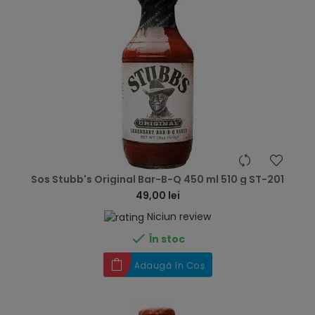
hea
Sos Stubb's Original Bar-B-Q 450 ml 510 g ST-201
49,00 lei
Niciun review

În stoc
Adaugă în Coș