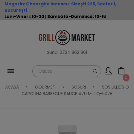
Magazin
:
Gheorghe Ionescu-Sisești 226, Sector 1,
București
Luni-Vineri: 10-20 | Sâmbătă-Duminică: 10-16
Sună:
0724 862 861
0
ACASĂ
GOURMET
SOSURI
SOS LILLIE'S Q
CAROLINA BARBECUE SAUCE 470 ML LQ-5028