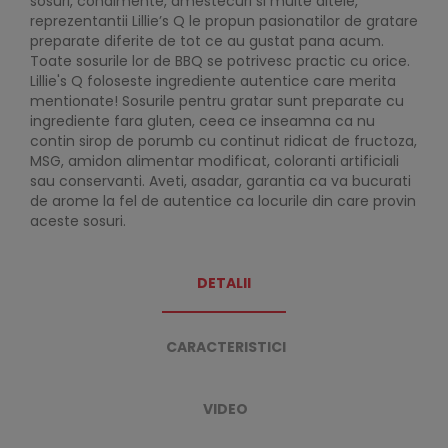
sosuri, condimente, amestecuri si multe altele,
reprezentantii Lillie’s Q le propun pasionatilor de gratare
preparate diferite de tot ce au gustat pana acum.
Toate sosurile lor de BBQ se potrivesc practic cu orice.
Lillie's Q foloseste ingrediente autentice care merita
mentionate! Sosurile pentru gratar sunt preparate cu
ingrediente fara gluten, ceea ce inseamna ca nu
contin sirop de porumb cu continut ridicat de fructoza,
MSG, amidon alimentar modificat, coloranti artificiali
sau conservanti. Aveti, asadar, garantia ca va bucurati
de arome la fel de autentice ca locurile din care provin
aceste sosuri.
DETALII
CARACTERISTICI
VIDEO