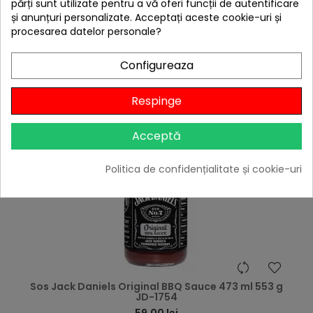
părți sunt utilizate pentru a vă oferi funcții de autentificare
Niciun review
și anunțuri personalizate. Acceptați aceste cookie-uri și

În stoc
procesarea datelor personale?
Adaugă în Coș
Configureaza
Respinge
Acceptă
Politica de confidențialitate și cookie-uri
hea
Sos Jack Daniels Original BBQ Sauce 473 ml 553 g
JD-1754
59,00 lei