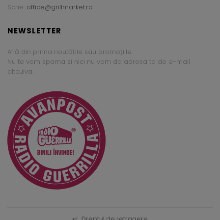
Scrie:
office@grillmarket.ro
NEWSLETTER
Află din prima noutățile sau promoțiile.
Nu te vom spama și nici nu vom da adresa ta de e-mail
altcuiva.
↩
Dreptul de retragere