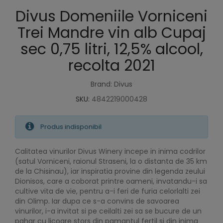
Divus Domeniile Vorniceni
Trei Mandre vin alb Cupaj
sec 0,75 litri, 12,5% alcool,
recolta 2021
Brand: Divus
SKU:
4842219000428
Produs indisponibil
Calitatea vinurilor Divus Winery incepe in inima codrilor
(satul Vorniceni, raionul Straseni, la o distanta de 35 km
de la Chisinau), iar inspiratia provine din legenda zeului
Dionisos, care a coborat printre oameni, invatandu-i sa
cultive vita de vie, pentru a-i feri de furia celorlalti zei
din Olimp. Iar dupa ce s-a convins de savoarea
vinurilor, i-a invitat si pe ceilalti zei sa se bucure de un
pahar cu licoare stors din pamantul fertil si din inima