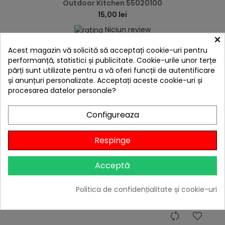
Outdoor Kitchen 55020100
15,00 lei
Niciun review
×

Stoc epuizat
Acest magazin vă solicită să acceptați cookie-uri pentru
performanță, statistici și publicitate. Cookie-urile unor terțe
Adaugă în Coș
părți sunt utilizate pentru a vă oferi funcții de autentificare
și anunțuri personalizate. Acceptați aceste cookie-uri și
procesarea datelor personale?
Configureaza
Respinge
Acceptă
Politica de confidențialitate și cookie-uri
hea