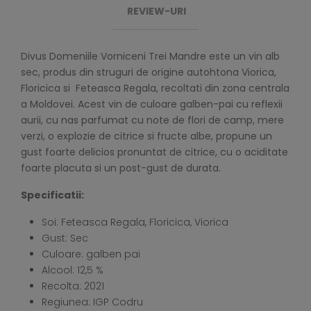
REVIEW-URI
Divus Domeniile Vorniceni Trei Mandre este un vin alb
sec, produs din struguri de origine autohtona Viorica,
Floricica si Feteasca Regala, recoltati din zona centrala
a Moldovei. Acest vin de culoare galben-pai cu reflexii
aurii, cu nas parfumat cu note de flori de camp, mere
verzi, o explozie de citrice si fructe albe, propune un
gust foarte delicios pronuntat de citrice, cu o aciditate
foarte placuta si un post-gust de durata.
Specificatii:
Soi: Feteasca Regala, Floricica, Viorica
Gust: Sec
Culoare: galben pai
Alcool: 12,5 %
Recolta: 2021
Regiunea: IGP Codru