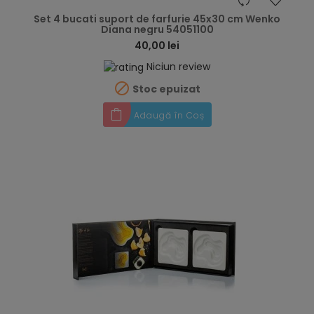
hea
Set 4 bucati suport de farfurie 45x30 cm Wenko
Diana negru 54051100
40,00 lei
Niciun review

Stoc epuizat
Adaugă în Coș