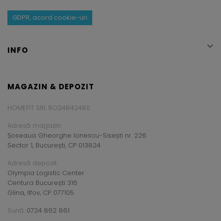
GDPR, acord cookie-uri

INFO
MAGAZIN & DEPOZIT
HOMEFIT SRL RO24842480
Adresă magazin:
Șoseaua Gheorghe Ionescu-Sisești nr. 226
Sector 1, București, CP 013824
Adresă depozit:
Olympia Logistic Center
Centura București 316
Glina, Ilfov, CP 077105
Sună:
0724 862 861