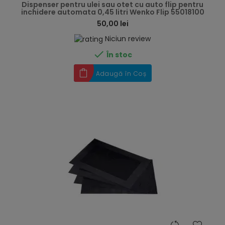
Dispenser pentru ulei sau otet cu auto flip pentru
inchidere automata 0,45 litri Wenko Flip 55018100
50,00 lei
Niciun review

În stoc
Adaugă în Coș