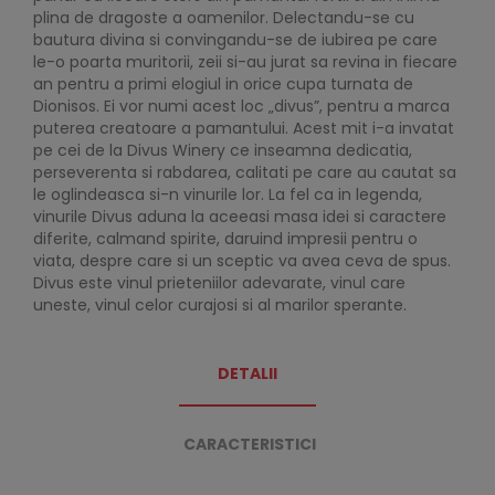
plina de dragoste a oamenilor. Delectandu-se cu
bautura divina si convingandu-se de iubirea pe care
le-o poarta muritorii, zeii si-au jurat sa revina in fiecare
an pentru a primi elogiul in orice cupa turnata de
Dionisos. Ei vor numi acest loc „divus”, pentru a marca
puterea creatoare a pamantului. Acest mit i-a invatat
pe cei de la Divus Winery ce inseamna dedicatia,
perseverenta si rabdarea, calitati pe care au cautat sa
le oglindeasca si-n vinurile lor. La fel ca in legenda,
vinurile Divus aduna la aceeasi masa idei si caractere
diferite, calmand spirite, daruind impresii pentru o
viata, despre care si un sceptic va avea ceva de spus.
Divus este vinul prieteniilor adevarate, vinul care
uneste, vinul celor curajosi si al marilor sperante.
DETALII
CARACTERISTICI