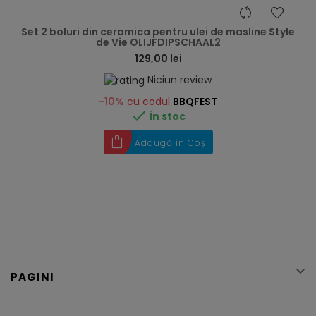
hea
Set 2 boluri din ceramica pentru ulei de masline Style
de Vie OLIJFDIPSCHAAL2
129,00 lei
Niciun review
-10%
cu codul
BBQFEST

În stoc
Adaugă în Coș

PAGINI